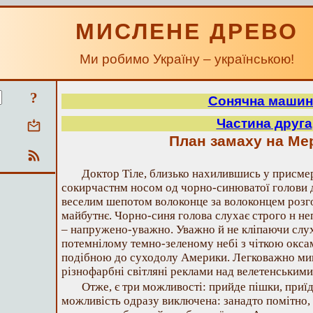
МИСЛЕНЕ ДРЕВО
Ми робимо Україну – українською!
?
Сонячна машин
Частина друга
План замаху на Ме
Доктор Тіле, близько нахилившись у присмер
сокирчастнм носом од чорно-синюватої голови д
веселим шепотом волоконце за волоконцем розг
майбутнє. Чорно-синя голова слухає строго н н
– напружено-уважно. Уважно й не кліпаючи слух
потемнілому темно-зеленому небі з чіткою окс
подібною до суходолу Америки. Легковажно миго
різнофарбні світляні реклами над велетенським
Отже, є три можливості: прийде пішки, приїд
можливість одразу виключена: занадто помітно, 