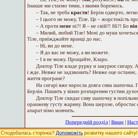
Інакше ми стаємо тими, з якими боремось.
– Так, не треба
красти
! Берім одверто, легко
– І цього не можу, Тіле. Це – жорстокість п
– А проти
мене
ні?! Я – не свій?! Ні?! Бо
він
– Милий, любий Тіле! Мені до муки хочетьс
Тіле, приїжджайте вранці до нас.
– Ні, ви до мене.
– Я до вас не можу, а ви можете.
– І я не можу. Прощайте, Кларо.
Доктор Тіле кладе рурку и закурює сигару. А
і жде. Невже не задзвонить? Невже оце останнє
життя програне?
На сигарі вже наросла довга сива шапочка.
Берлін. Пашить у вікно розпареним густим духом
Доктор Тіле скидає сиву шапочку в попільни
оранжеву густу жарину. Вона шерхне, обростає
апарат німо мовчить.
Попередній розділ
|
Вище
|
Наст
Сподобалась сторінка?
Допоможіть
розвитку нашого сайту!