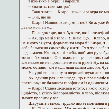
Тихо-тихо в рурці. І нарешті:
– Значить, таки завтра?
– Таки завтра… Кларо, невже й
завтра
не м
– О ні, що ви!
– Кларо! Навіщо ж лицемірство? Ви ж уже й
давно моя, ви ж…
– Пане докторе, ви забуваєте, що і в телефон
– Ах, що мені з того?! Я знаю, що… Кларо, 
ім’я чого? Сухої, формальної моралі? Кларо, я –
себе безмежно самотнім у житті. От я чую себе та
над землею. Кларо, мені треба, щоб моя рука бул
тоскно й холодно. О, я знаю, що це – злочин, слаб
але невже ви не простягнете мені руки? Ну, на кі
може, останні, але наші, наші кілька хвилин. Чує
У рурці виразно чути шершаві звуки диханн
Ах, єдиний раз Тіле шкода, що Інарак виніс
постанову: не балакати телефоном із одчиненим
– Кларо! Єдина людська істото, з якою говор
щирістю, з усією безсоромністю. Кларо, післязав
зможу просити у вас.
Шарудить і важко, трудно дихає мовчання в 
– Ні, Тіле, не можу!
Ми
, розумієте,
ми
не мо