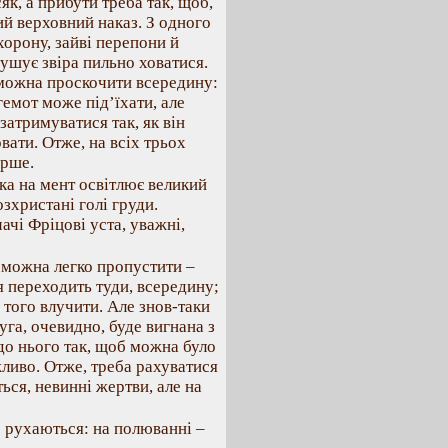
як, а прибути треба так, щоб,
кий верховний наказ. З одного
хорону, зайві перепони й
мушує звіра пильно ховатися.
ю можна проскочити всередину:
егемот може під’їхати, але
затримуватися так, як він
вати. Отже, на всіх трьох
ерше.
ка на мент освітлює великий
озхристані голі груди.
чі Фріцові уста, уважні,
р можна легко пропустити –
я переходить туди, всередину;
 того влучити. Але знов-таки
уга, очевидно, буде вигнана з
 до нього так, щоб можна було
жливо. Отже, треба рахуватися
ться, невинні жертви, але на
е рухаються: на полюванні –