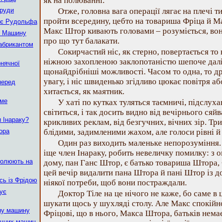
як на полюванні.
Труди
Отже, головна вага операції лягає на плечі 
пройти всередину, цебто на товариша Фріца й М
ує Рудольфа
Макс Штор кивають головами – розуміється, во
є Машину
про що тут балакати.
фабрикантом
Сокирчастий ніс, як стерно, повертається то в
ніжною захопленою заклопотаністю шепоче дал
нячної
щонайдрібніші можливості. Часом то одна, то д
увагу, і ніс швиденько згідливо цюкає повітря 
перед
хитається, як маятник.
име
У хаті по кутках туляться таємничі, підслуха
світиться, і так досить видно від вечірнього сяйв
 Інараку?
крикливих реклам, від безгучних, вічних зір. Тр
ора
блідими, задимленими жахом, але голоси рівні й 
Один раз виходить маленьке непорозуміння.
іще член Інараку, робить невеличку помилку: з о
полюють на
дому, пан Ганс Штор, є батько товариша Штора,
цей вечір видалити пана Штора й пані Штор із д
сь із Фрідою
ніякої потреби, щоб вони постраждали.
ує
Доктор Тіле на це нічого не каже, бо саме в
шукати щось у шухляді столу. Але Макс спокійн
ну машину
Фріцові, що в нього, Макса Штора, батьків нема
ячних машин