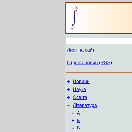
Лист на сайт
Стрічка новин (RSS)
+
Новини
+
Наука
+
Освіта
–
Література
+
А
+
Б
–
В