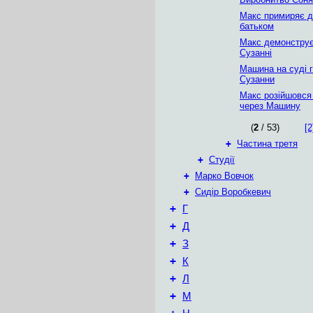
Макс примиряє д
батьком
Макс демонстру
Сузанні
Машина на суді 
Сузанни
Макс розійшовся
через Машину
(
2
/ 53)
[2
+
Частина третя
+
Студії
+
Марко Вовчок
+
Сидір Воробкевич
+
Г
+
Д
+
З
+
К
+
Л
+
М