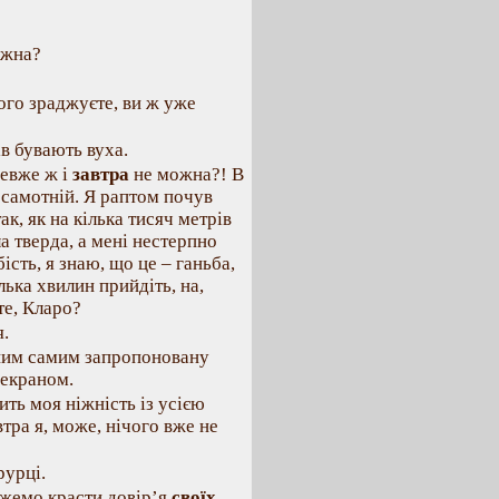
ожна?
ого зраджуєте, ви ж уже
ів бувають вуха.
невже ж і
завтра
не можна?! В
 самотній. Я раптом почув
к, як на кілька тисяч метрів
а тверда, а мені нестерпно
ість, я знаю, що це – ганьба,
лька хвилин прийдіть, на,
те, Кларо?
я.
 ним самим запропоновану
 екраном.
ить моя ніжність із усією
тра я, може, нічого вже не
рурці.
жемо красти довір’я
своїх
.