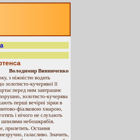
а
ртенса
Володимир Винниченко
ку, з ніжністю водить
о золотисто-кучерявої її
ортає перед ним завтрашнє
епорушно, золотисто-кучерява
ають перші вечірні зірки в
амитово-фіалковою хмарою,
тять і нічого не слухають
и шпилями небошкрябів.
е, прилетить. Остання
незручно, галасливо. Значить,