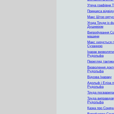
Утеча графівни 
Принцеса відвід
Макс Штор ряту
Угода Труди із 
Душнером
Випробування Со
машини
Макс хизується 
Сузанною
Інарак визволят
Рудольфа
Перегляд тактики
Визволення докт
Рудольфа
Відозва Інараку
Адольф і Еліза 
Рудольфа
Труда посварила
Труда виправдов
Рудольфа
Казка про Соняч
Виробнитво Сон