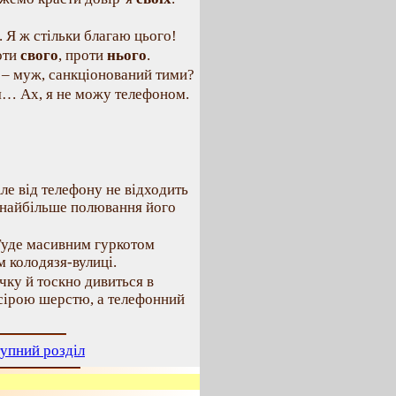
. Я ж стільки благаю цього!
роти
свого
, проти
нього
.
– муж, санкціонований тими?
я… Ах, я не можу телефоном.
ле від телефону не відходить
, найбільше полювання його
 Гуде масивним гуркотом
 колодязя-вулиці.
чку й тоскно дивиться в
 сірою шерстю, а телефонний
упний розділ