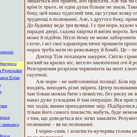
лишається або прийти, або приїхати. Але так чи с
крім їх трьох, ні одна душа більше не знала. Та
боку, цей наказ чудесний тим, що усуває всяку о
труднощі в полюванні. Але, з другого боку, при
До будинку веде три вулиці. І є три нори, кудо
парадні двері, садова хвіртка й виїзні ворота. Б
може й підійти. Ніхто йому не може заборонити 
схоче, і всі свої характеристичні прикмети прихо
норах треба мати по револьверу й бомбі. Це – п
онячної
Доктор Тіле похапцем закурює. Світло сірни
вогкий на крилах ніс, весело-заклопотані очі й р
Мертенса
Розгорненим розрізом червоніють на мент хлопча
ра Рудольфа
скупчені.
цеси Елізи
Але нори – не найголовніші позиції. Біля ні
а
входять, виходять різні звірята. Центр полюванн
я
там тільки можна бити з певністю, без риску не в
наказ дуже ускладняє й там операцію. Вся присл
тих ходів, якими приходитиме звір. Підібратися
тора
тільки його самого покласти, мабуть, буде немо
ільні
з тим, що доведеться все лігво завалити. Розуміє
полюванні – як на полюванні.
 принцесу
І чорно-синя, і золотисто-кучерява голова н
Фріца