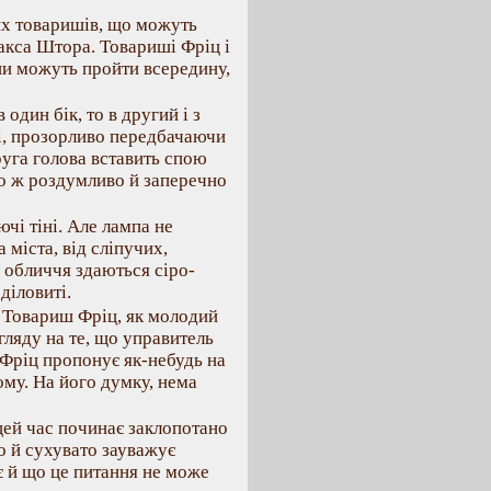
тих товаришів, що можуть
акса Штора. Товариші Фріц i
ни можуть пройти всередину,
 один бік, то в другий і з
і, прозорливо передбачаючи
руга голова вставить спою
або ж роздумливо й заперечно
ючі тіні. Але лампа не
а міста, від сліпучих,
и обличчя здаються сіро-
діловиті.
 Товариш Фріц, як молодий
гляду на те, що управитель
 Фріц пропонує як-небудь на
ому. На його думку, нема
 цей час починає заклопотано
о й сухувато зауважує
є й що це питання не може