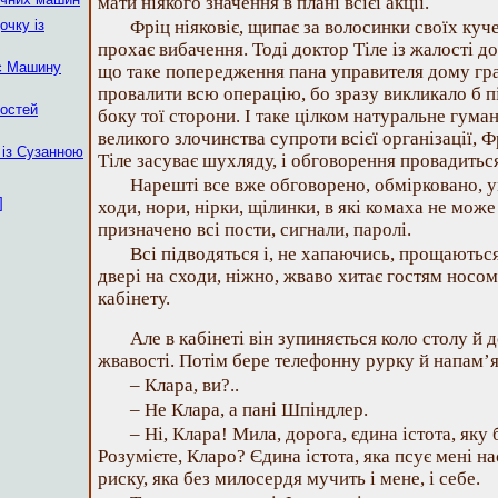
мати ніякого значення в плані всієї акції.
очку із
Фріц ніяковіє, щипає за волосинки своїх куч
прохає вибачення. Тоді доктор Тіле із жалості д
є Машину
що таке попередження пана управителя дому гр
провалити всю операцію, бо зразу викликало б п
гостей
боку тої сторони. І таке цілком натуральне гум
великого злочинства супроти всієї організації, Фр
 із Сузанною
Тіле засуває шухляду, і обговорення провадиться
Нарешті все вже обговорено, обмірковано, 
]
ходи, нори, нірки, щілинки, в які комаха не може
призначено всі пости, сигнали, паролі.
Всі підводяться і, не хапаючись, прощаються
двері на сходи, ніжно, жваво хитає гостям носом
кабінету.
Але в кабінеті він зупиняється коло столу й д
жвавості. Потім бере телефонну рурку й напам’
– Клара, ви?..
– Не Клара, а пані Шпіндлер.
– Ні, Клара! Мила, дорога, єдина істота, яку
Розумієте, Кларо? Єдина істота, яка псує мені н
риску, яка без милосердя мучить і мене, і себе.