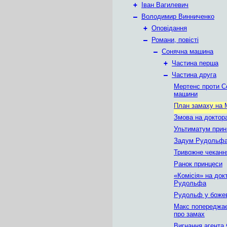
+
Іван Вагилевич
–
Володимир Винниченко
+
Оповідання
–
Романи, повісті
–
Сонячна машина
+
Частина перша
–
Частина друга
Мертенс проти С
машини
План замаху на 
Змова на докто
Ультиматум прин
Задум Рудольф
Тривожне чеканн
Ранок принцеси
«Комісія» на док
Рудольфа
Рудольф у божев
Макс попереджає
про замах
Вигнання агента 