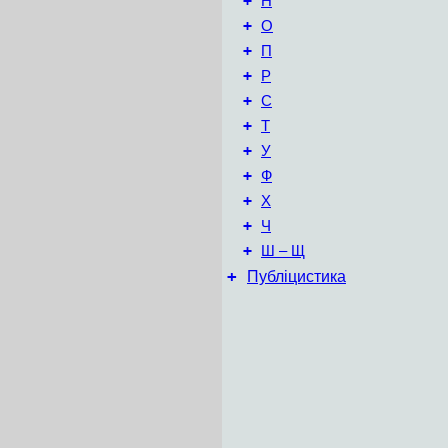
+
Н
+
О
+
П
+
Р
+
С
+
Т
+
У
+
Ф
+
Х
+
Ч
+
Ш – Щ
+
Публіцистика