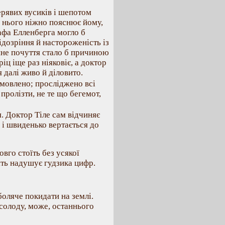
ерявих вусиків і шепотом
о нього ніжно пояснює йому,
афа Елленберга могло б
ідозріння й настороженість із
анне почуття стало б причиною
іц іще раз ніяковіє, а доктор
 далі живо й діловито.
умовлено; просліджено всі
 пролізти, не те що бегемот,
. Доктор Тіле сам відчиняє
 і швиденько вертається до
овго стоїть без усякої
ять надушує гудзика цифр.
 боляче покидати на землі.
асолоду, може, останнього