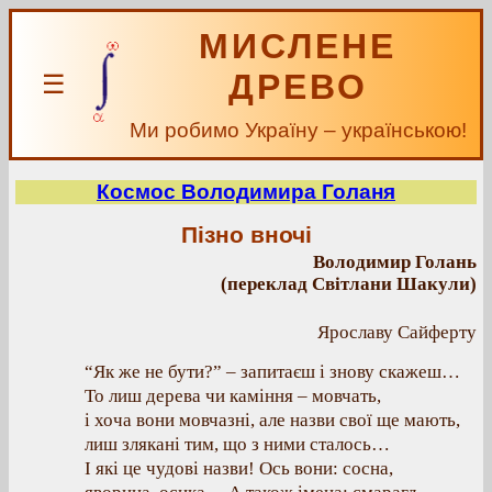
МИСЛЕНЕ
ДРЕВО
☰
Ми робимо Україну – українською!
Космос Володимира Голаня
Пізно вночі
Володимир Голань
(переклад Світлани Шакули)
Ярославу Сайферту
“Як же не бути?” – запитаєш і знову скажеш…
То лиш дерева чи каміння – мовчать,
і хоча вони мовчазні, але назви свої ще мають,
лиш злякані тим, що з ними сталось…
І які це чудові назви! Ось вони: сосна,