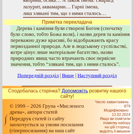
яворина, осика… А також імена: смарагд
лазурит, аквамарин… Гарні імена,
лиш злякані тим, що з ними сталось…
Примітка перекладача
Дерева і каміння були створені Богом (спочатку
було слово, тобто Божа воля), і назви дерев та каміння
переважно дуже красиві, бо відображають красу
первозданної природи. Але в людському суспільстві,
котре цінує лише матеріальне багатство, назви
природних явищ часто втрачають своє первісне
значення, тобто “злякані тим, що з ними сталось”.
Попередній розділ
|
Вище
|
Наступний розділ
Сподобалась сторінка?
Допоможіть
розвитку нашого
сайту!
Число завантажень :
© 1999 – 2026 Група «Мисленого
879
Модифіковано :
древа», автори статей
12.02.2024
Передрук статей із сайту
Якщо ви помітили
помилку набору
заохочується за умови посилання
на цiй сторiнцi,
(гіперпосилання) на наш сайт
видiлiть її мишкою