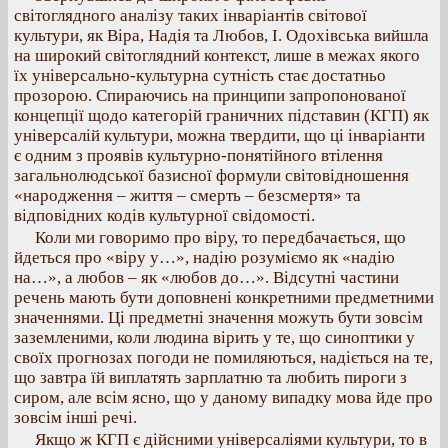
світоглядного аналізу таких інваріантів світової
культури, як Віра, Надія та Любов, І. Одохівська вийшла
на широкий світоглядний контекст, лише в межах якого
їх універсально-культурна сутність стає достатньо
прозорою. Спираючись на принципи запропонованої
концепції щодо категорій граничних підставин (КГП) як
універсалій культури, можна твердити, що ці інваріанти
є одним з проявів культурно-понятійного втілення
загальнолюдської базисної формули світовідношення
«народження – життя – смерть – безсмертя» та
відповідних кодів культурної свідомості.
Коли ми говоримо про віру, то передбачається, що
йдеться про «віру у…», надію розуміємо як «надію
на…», а любов – як «любов до…». Відсутні частини
речень мають бути доповнені конкретними предметними
значеннями. Ці предметні значення можуть бути зовсім
заземленими, коли людина вірить у те, що синоптики у
своїх прогнозах погоди не помиляються, надіється на те,
що завтра їй виплатять зарплатню та любить пироги з
сиром, але всім ясно, що у даному випадку мова йде про
зовсім інші речі.
Якщо ж КГП є дійсними універсаліями культури, то в