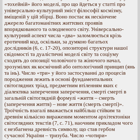
«тохейній» його моделі, про що йдеться у статті про
універсально-культурний зміст філософії космізму,
вміщеній у цій збірці. Воно постає як нескінчене
джерело багатоманітних життєвих проявів
впорядкованого та олюдненого світу. Універсально-
культурний аспект числа «два» заломлюється крізь
еротичний код, оскільки, за думкою багатьох
дослідників (6, с. 17-20), опозиторні структури нашої
свідомості та дуалістичні моделі світу та соціуму
сходять до опозиції чоловічого та жіночого начал,
зрозумілих як космічний або онтологічний принцип (янь
та інь). Число «три» у його застосуванні до процесів
породження лежить в основі фундаментальних
світоглядних тріад, предметним втіленням яких є
діалектика заперечення заперечення, смерті смерті в
загальній світоглядній формулі «життя – смерть
(заперечення життя) – нове життя (смерть смерті)».
Троїчність взагалі вважається найбільш стійким та
древнім кількісно вираженим моментом архітектоніки
світоглядних текстів (7, с. 71), наочним прикладом чого
є незбагнена древність символу, що став гербом
сучасної України – тризуба. Число «чотири»