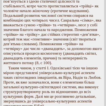
пов’язується з ідеєю статичної цілісності та
стабільності, котре часто протиставляється «трійці» як
чоловіче начало жіночому (еротичне кодування).
Подальший розвиток числової системи спирався на
комбінацію цих чотирьох чисел. Сакральна «сімка», яка
вважається сумою «трійки» та «четвірки», несе у собі
значення благого начала та народження. Помноження
«трійки» на «трійку» дає стійких стереотип «дев’ятки»,
котрий теж має «генетивне» значення (світ твориться
дев’ятьма словами). Помноження «трійки» на
«четвірку» дає число «дванадцять», за допомогою якого
описуються процеси космогенезу (дванадцять світил,
дванадцять елементів, причин) та неперервність
життєвого потоку (8, с 100).
Таким чином, у статті І. Одохівської тією чи іншою
мірою представлені універсально-культурні аспекти
таких світоглядних інваріантів, як Віра, Надія та Любов.
Проте, як вже зазначалося, вони є елементами більш
загальної культурно-світоглядної системи, яка виконує
структуроутворюючу роль по відношенню до всіх
культурних форм. Далі ми це розглянемо детальніше,
звернувшись до універсально-культурних аспектів
структури тексту Біблії.