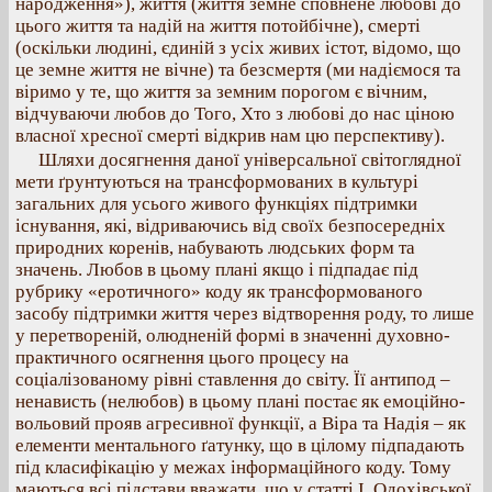
народження»), життя (життя земне сповнене любові до
цього життя та надій на життя потойбічне), смерті
(оскільки людині, єдиній з усіх живих істот, відомо, що
це земне життя не вічне) та безсмертя (ми надіємося та
віримо у те, що життя за земним порогом є вічним,
відчуваючи любов до Того, Хто з любові до нас ціною
власної хресної смерті відкрив нам цю перспективу).
Шляхи досягнення даної універсальної світоглядної
мети ґрунтуються на трансформованих в культурі
загальних для усього живого функціях підтримки
існування, які, відриваючись від своїх безпосередніх
природних коренів, набувають людських форм та
значень. Любов в цьому плані якщо і підпадає під
рубрику «еротичного» коду як трансформованого
засобу підтримки життя через відтворення роду, то лише
у перетвореній, олюдненій формі в значенні духовно-
практичного осягнення цього процесу на
соціалізованому рівні ставлення до світу. Її антипод –
ненависть (нелюбов) в цьому плані постає як емоційно-
вольовий прояв агресивної функції, а Віра та Надія – як
елементи ментального ґатунку, що в цілому підпадають
під класифікацію у межах інформаційного коду. Тому
маються всі підстави вважати, що у статті І. Одохівської