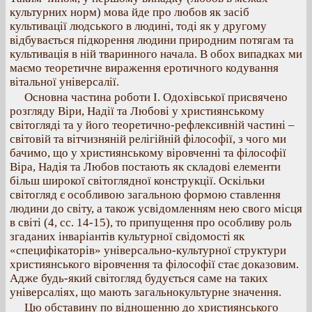
культурних норм) мова йде про любов як засіб
культивації людського в людині, тоді як у другому
відбувається підкорення людини природним потягам та
культивація в ній тваринного начала. В обох випадках ми
маємо теоретичне вираження еротичного кодування
вітальної універсалії.
Основна частина роботи І. Одохівської присвячено
розгляду Віри, Надії та Любові у християнському
світогляді та у його теоретично-рефлексивній частині –
світовій та вітчизняній релігійній філософії, з чого ми
бачимо, що у християнському віровченні та філософії
Віра, Надія та Любов постають як складові елементи
більш широкої світоглядної конструкції. Оскільки
світогляд є особливою загальною формою ставлення
людини до світу, а також усвідомленням нею свого місця
в світі (4, сс. 14-15), то припущення про особливу роль
згаданих інваріантів культурної свідомості як
«специфікаторів» універсально-культурної структури
християнського віровчення та філософії стає доказовим.
Адже будь-який світогляд будується саме на таких
універсаліях, що мають загальнокультурне значення.
Цю обставину по відношенню до християнського