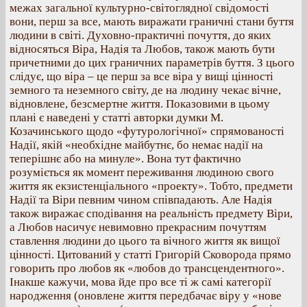
межах загальної культурно-світоглядної свідомості
вони, перш за все, мають виражати граничні стани буття
людини в світі. Духовно-практичні почуття, до яких
відносяться Віра, Надія та Любов, також мають бути
причетними до цих граничних параметрів буття. З цього
слідує, що віра – це перш за все віра у вищі цінності
земного та неземного світу, де на людину чекає вічне,
відновлене, безсмертне життя. Показовими в цьому
плані є наведені у статті авторки думки М.
Козачинського щодо «футурологічної» спрямованості
Надії, якій «необхідне майбутнє, бо немає надії на
теперішнє або на минуле». Вона тут фактично
розуміється як момент переживання людиною свого
життя як екзистенціального «проекту». Тобто, предмети
Надії та Віри певним чином співпадають. Але Надія
також виражає сподівання на реальність предмету Віри,
а Любов насичує невимовно прекрасним почуттям
ставлення людини до цього та вічного життя як вищої
цінності. Цитований у статті Григорій Сковорода прямо
говорить про любов як «любов до трансцендентного».
Інакше кажучи, мова йде про все ті ж самі категорії
народження (оновлене життя передбачає віру у «нове