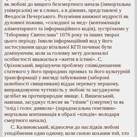
як любові до вищого безсмертного начала (іммортальна
універсалія) не в словах, а в діяннях, представлені у
Феодосія Печерського. Розуміння книжної мудрості як
духовної поживи, «солодшої за мед» (контамінація
аліментарного та інформаційного кодів), зустрічаємо у
"Ізборнику Святослава" 1076 року та інших творах
цього періоду. Інколи інформаційний код у його
застосування щодо вітальної КГП починає бути
домінуючим, коли за головну мету досконалої
особистості вважається «життя в істині». С.
Оріховський, вирішуючи проблему співвідношення
статевого у його природних проявах та його культурній
трансформації у вигляді табуювання (забороні
шлюбності священикам) віддає перевагу першому,
виправдовуючи чуттєвість у любові та засуджуючи
целібат як протиприродне явище. І. Вишенський,
навпаки, засуджує тілесне як "тлінне" (смертне) та як
"плід і голос диявола» (парадоксальна генетивно-
мортальна контамнація в образі «плодів» володаря
смертного начала).
С. Калиновський, відносячи до наслідків любові
уподібнення один одному, коли силою кохання той, хто