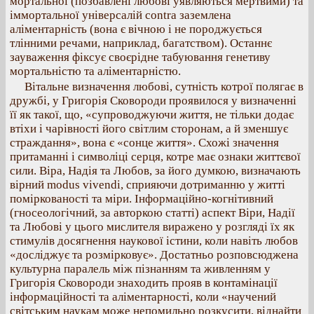
мортальної (позбавлені любові уявляються мертвими) та
іммортальної універсалій contra заземлена
аліментарність (вона є вічною і не породжується
тлінними речами, наприклад, багатством). Останнє
зауваження фіксує своєрідне табуювання генетиву
мортальністю та аліментарністю.
Вітальне визначення любові, сутність котрої полягає в
дружбі, у Григорія Сковороди проявилося у визначенні
її як такої, що, «супроводжуючи життя, не тільки додає
втіхи і чарівності його світлим сторонам, а й зменшує
страждання», вона є «сонце життя». Схожі значення
притаманні і символіці серця, котре має ознаки життєвої
сили. Віра, Надія та Любов, за його думкою, визначають
вірний modus vivendi, сприяючи дотриманню у житті
поміркованості та міри. Інформаційно-когнітивний
(гносеологічний, за авторкою статті) аспект Віри, Надії
та Любові у цього мислителя виражено у розгляді їх як
стимулів досягнення наукової істини, коли навіть любов
«досліджує та розмірковує». Достатньо розповсюджена
культурна паралель між пізнанням та живленням у
Григорія Сковороди знаходить прояв в контамінації
інформаційності та аліментарності, коли «научений
світським наукам може непомильно розкусити, віднайти