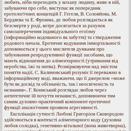
любить, ніби переходить у кохану людину, живе в ній,
забуваючи про себе, виступає як попередник
еротологічних концепцій Г. Гегеля, В. Соловйова, М.
Бердяєва та Е. Фромма, де любов розглядається як
безсмертя у роді, котре досягається за рахунок
самозаперечення індивідуального егоїзму
(інформаційно кодованого як забуття) та ствердження
родового начала. Еротичне кодування іммортальності
доповнюється у цього мислителя думками про
табуювання репродуктивної функції засобами, що
мають відношення до аліментарності (утримання від
неробства, їжі та питва). Розмірковуючи над змістом
поняття надії, С. Калиновський розуміє її переважно в
інформаційному коді, вважаючи, що її джерелом «може
бути як досвід та обізнаність, так і неосвіченість та
незнання». Г. Кониський розглядає любов через
антитетичне їй почуття ненависті, доповнюючи тим
самим духовно-практичний компонент еротичної
функції аналогічним проявом агресивності.
Експлікація сутності Любові Григорієм Сковородою
здійснюється в контексті аліментарного коду (духовна
любов солодка), генетивно-вітальної (вона животворна),