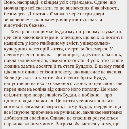
Воно, насправді, є кінцем усіх страждань. Єдине, що
можна про неї сказати, то це визначення її як вічності,
безсмертя. Дістатися її можна через «три двері
звільнення» – порожнечу, відсутність ознак та
відсутність бажань.
Хоча різні напрямки буддизму по-різному тлумачать
цей свій ключовий термін, очевидно, що всіх їх поєднує
наявність у його глибинному змісті універсально-
культурних категорій життя, смерті та безсмертя. У
певному сенсі нірвана – це «ніщо», відсутність бажань,
повна задоволеність, самодостатність. З усіх істот лише
людина здатна досягти її та стати Буддою. В цьому плані
цікавим є один з епізодів тексту, що викладає це вчення.
Коли Девадатта захотів вбити свого брата Будду,
напустивши на нього скаженого слона, то цей слон став
перед ним на коліна від одного його погляду. Це мало
свідчити про невразливість Будди, а побіжно – про
цінність «цього» життя. Це життя усвідомлюється в
контексті загальної загрози, і тому Будда, твердячи, що
все існуюче приречена на руйнацію, закликає невтомно
добиватися спасіння. Одначе це спасіння розуміється
парадоксальним чином. Загроза вбачається у тому, що