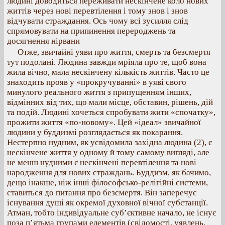
людині доводиться переживати нескінчене коло нових
життів через нові перевтілення і тому знов і знов
відчувати страждання. Ось чому всі зусилля слід
спрямовувати на припинення перероджень та
досягнення нірвани
Отже, звичайні уяви про життя, смерть та безсмертя
тут подолані. Людина завжди мріяла про те, щоб вона
жила вічно, мала нескінчену кількість життів. Часто це
знаходить прояв у «прокручуванні» в уяві свого
минулого реального життя з припущенням інших,
відмінних від тих, що мали місце, обставин, рішень, дій
та подій. Людині хочеться спробувати жити «спочатку»,
прожити життя «по-новому». Цей «ідеал» звичайної
людини у буддизмі розглядається як покарання.
Нестерпно нудним, як усвідомила західна людина (2), є
нескінчене життя у одному й тому самому вигляді, але
не менш нудними є нескінчені перевтілення та нові
народження для нових страждань. Буддизм, як бачимо,
дещо інакше, ніж інші філософсько-релігійні системи,
ставиться до питання про безсмертя. Він заперечує
існування душі як окремої духовної вічної субстанції.
Атман, тобто індивідуальне суб’єктивне начало, не існує
поза п’ятьма групами елементів (свідомості, уявлень,