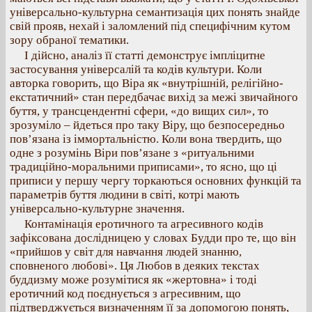
універсально-культурна семантизація цих понять знайде
свій прояв, нехай і заломлений під специфічним кутом
зору обраної тематики.
І дійсно, аналіз її статті демонструє імпліцитне
застосування універсалій та кодів культури. Коли
авторка говорить, що Віра як «внутрішній, релігійно-
екстатичний» стан передбачає вихід за межі звичайного
буття, у трансцендентні сфери, «до вищих сил», то
зрозуміло – йдеться про таку Віру, що безпосередньо
пов’язана із іммортальністю. Коли вона твердить, що
одне з розумінь Віри пов’язане з «ритуальними
традиційно-моральними приписами», то ясно, що ці
приписи у першу чергу торкаються основних функцій та
параметрів буття людини в світі, котрі мають
універсально-культурне значення.
Контамінація еротичного та агресивного кодів
зафіксована дослідницею у словах Будди про те, що він
«прийшов у світ для навчання людей знанню,
сповненого любові». Ця Любов в деяких текстах
буддизму може розумітися як «жертовна» і тоді
еротичний код поєднується з агресивним, що
підтверджується визначенням її за допомогою понять,