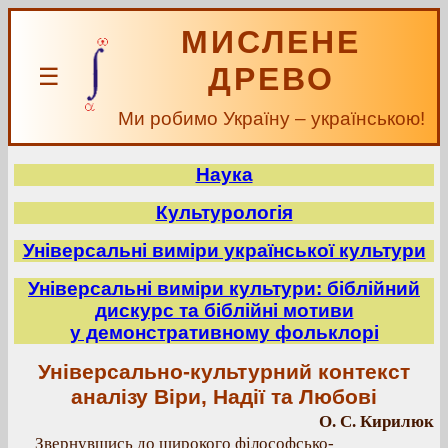
МИСЛЕНЕ
ДРЕВО
☰
Ми робимо Україну – українською!
Наука
Культурологія
Універсальні виміри української культури
Універсальні виміри культури: біблійний
дискурс та біблійні мотиви
у демонстративному фольклорі
Універсально-культурний контекст
аналізу Віри, Надії та Любові
О. С. Кирилюк
Звернувшись до широкого філософсько-