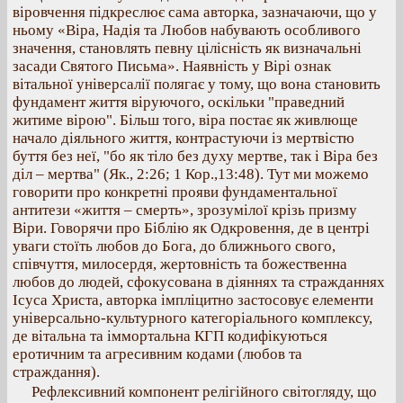
віровчення підкреслює сама авторка, зазначаючи, що у
ньому «Віра, Надія та Любов набувають особливого
значення, становлять певну цілісність як визначальні
засади Святого Письма». Наявність у Вірі ознак
вітальної універсалії полягає у тому, що вона становить
фундамент життя віруючого, оскільки "праведний
житиме вірою". Більш того, віра постає як живлюще
начало діяльного життя, контрастуючи із мертвістю
буття без неї, "бо як тіло без духу мертве, так і Віра без
діл – мертва" (Як., 2:26; 1 Кор.,13:48). Тут ми можемо
говорити про конкретні прояви фундаментальної
антитези «життя – смерть», зрозумілої крізь призму
Віри. Говорячи про Біблію як Одкровення, де в центрі
уваги стоїть любов до Бога, до ближнього свого,
співчуття, милосердя, жертовність та божественна
любов до людей, сфокусована в діяннях та стражданнях
Ісуса Христа, авторка імпліцитно застосовує елементи
універсально-культурного категоріального комплексу,
де вітальна та іммортальна КГП кодифікуються
еротичним та агресивним кодами (любов та
страждання).
Рефлексивний компонент релігійного світогляду, що