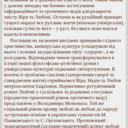
у даному випадку ми бачимо застосування
інформаційного та еротичного кодів для розкриття
змісту Віри та Любові. Остання ж як рушійний принцип
сущого маркує все рухливе життя (вітальна універсалія),
оскільки сутність його – у русі, без якого воно взагалі
вдається неможливим.
Поставши на засвоєнні вихідних принципів східного
християнства, києворуська культура успадкували від
нього і основні засади пізнання світу «серцем», а не
розсудком. Відповідним чином трансформувалися в
історії нашої філософсько-релігійної думки і
універсально-культурні підвалини світорозуміння. В
контексті проблеми спасіння (заперечення смерті та
ствердження життя) сприймалися Віра, Надія та Любов
митрополитом Іларіоном. Нормативно-регулятивний
аспект Любові у суспільних та родинних стосунках
(предметно-практичний рівень еротичного коду)
представлено у Володимира Мономаха. Той же
соціальний рівень прояву любові як любові до народу
зустрічаємо пізніше в українських гуманістів М.
Пашковського та С. Оріховського. Протилежний
трансцендентний (духовно-практичний) аспект любові