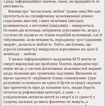
з ряду інформаційних значень, таких, як правдивість та
кмітливість.
Вчення про "всезагальну любов" (цзянь-ань) Мо-цзи
ґрунтується на специфічному культивуванні певних
соціальних якостей, з яких позитивні (вигідні)
розвиваються, а негативні (шкідливі) – знищуються.
Остання дія вочевидь забарвлена агресивністю, котра у
суспільстві підлягає не тільки подібній культивації, але й
табуюванню, коли ненависть, породжена «роз’єднанням
людей», долається любов’ю. Тобто, ми бачимо, що
агресія (ненависть) знищується агресивною же дією її
антиподу – любові.
У межах інформаційного кодування КГП життя та
смерті вирішував цю проблему Платон, відводячи вірі
певне місце у системі когнітивних можливостей людини
щодо пізнання цих граничних підставин. Визнання за
вірою здатності «відбивати тільки становлення» (при
розумінні останнього як єдності буття та ніщо) свідчить
про причетність віри до пізнання того, звідки беруть
початок ці рефлексивні категорії, а саме – з
усвідомлення антитези життя та смерті в їх єдності у
сущому, належні до якого фактично не живуть, а