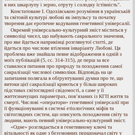
в них шкарлупу і зерно, отруту і солодку їстівність".
Констатоване І. Одохівською розуміння в українській
та світовій культурі любові як імпульсу та початку
творення дає еротичне кодування генетивної універсалії.
Окремий універсально-культурний зміст міститься у
символіці чисел, що набувають сакрального значення,
про яке йдеться наприкінці розглянутої статті, де
йдеться про числове втілення інваріанту Любові. Ця
проблема вже знайшла певне відображення в одній з
моїх публікацій (5, сс. 314-315), де перш за все
ставилося питання про природу та походження самої
сакралізації числової символіки. Відповідь на це
запитання полягала в обґрунтуванні думки про те, що
витоки цієї сакралізації криються у більш широких
підставах світоглядної свідомості, а саме у її
життєзначущих параметрах, пов’язаних із КГП життя та
смерті. Числові «оператори» генетивної універсалії при
її функціонуванні в системі етіологічних міфів та
світоглядних систем, що описують походження світу та
людини, мають певний універсально-культурний зміст.
«Одне» розглядається в генетивному ключі та
вітальності як одне з безумовних першоначал світу у