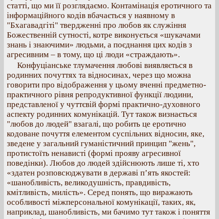
статті, що ми її розглядаємо. Контамінація еротичного та
інформаційного кодів вбачається у наявному в
"Бхагавадгіті" твердженні про любов як служіння
Божественній сутності, котре виконується «шукачами
знань і знаючими» людьми, а поєднання цих кодів з
агресивним – в тому, що ці люди «страждають».
Конфуціанське тлумачення любові виявляється в
родинних почуттях та відносинах, через що можна
говорити про відображення у цьому вченні предметно-
практичного рівня репродуктивної функції людини,
представленої у чуттєвій формі практично-духовного
аспекту родинних комунікацій. Тут також визнається
"любов до людей" взагалі, що робить це еротично
кодоване почуття елементом суспільних відносин, яке,
зведене у загальний гуманістичний принцип "жень",
протистоїть ненависті (формі прояву агресивної
поведінки). Любов до людей здійснюють лише ті, хто
«здатен розповсюджувати в державі п’ять якостей:
«шанобливість, великодушність, правдивість,
кмітливість, милість». Серед понять, що виражають
особливості міжперсональної комунікації, таких, як,
наприклад, шанобливість, ми бачимо тут також і поняття