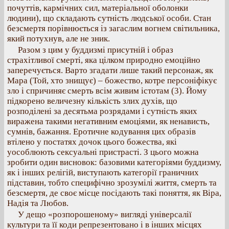
почуттів, кармічних сил, матеріальної оболонки
людини), що складають сутність людської особи. Стан
безсмертя порівнюється із загаслим вогнем світильника,
який потухнув, але не зник.
Разом з цим у буддизмі присутній і образ
страхітливої смерті, яка цілком природно емоційно
заперечується. Варто згадати лише такий персонаж, як
Мара (Той, хто знищує) – божество, котре персоніфікує
зло і спричиняє смерть всім живим істотам (3). Йому
підкорено величезну кількість злих духів, що
розподілені за десятьма розрядами і сутність яких
виражена такими негативним емоціями, як ненависть,
сумнів, бажання. Еротичне кодування цих образів
втілено у постатях дочок цього божества, які
уособлюють сексуальні пристрасті. З цього можна
зробити один висновок: базовими категоріями буддизму,
як і інших релігій, виступають категорії граничних
підставин, тобто специфічно зрозумілі життя, смерть та
безсмертя, де своє місце посідають такі поняття, як Віра,
Надія та Любов.
У дещо «розпорошеному» вигляді універсалії
культури та її коди репрезентовано і в інших місцях