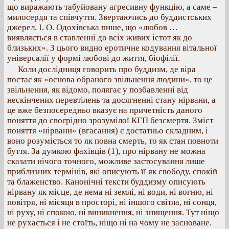
що виражають табуйовану агресивну функцію, а саме –
милосердя та співчуття. Звертаючись до буддистських
джерел, І. О. Одохівська пише, що «любов …
виявляється в ставленні до всіх живих істот як до
близьких». З цього видно еротичне кодування вітальної
універсалії у формі любові до життя, біофілії.
Коли дослідниця говорить про буддизм, де віра
постає як «основа обраного звільнення людини», то це
звільнення, як відомо, полягає у позбавленні від
нескінчених перевтілень та досягненні стану нірвани, а
це вже безпосередньо вказує на причетність даного
поняття до своєрідно зрозумілої КГП безсмертя. Зміст
поняття «нірвани» (вгасання) є достатньо складним, і
воно розуміється то як повна смерть, то як стан повноти
буття. За думкою фахівців (1), про нірвану не можна
сказати нічого точного, можливе застосування лише
приблизних термінів, які описують її як свободу, спокій
та блаженство. Канонічні тексти буддизму описують
нірвану як місце, де нема ні землі, ні води, ні вогню, ні
повітря, ні місяця в просторі, ні іншого світла, ні сонця,
ні руху, ні спокою, ні виникнення, ні знищення. Тут ніщо
не рухається і не стоїть, ніщо ні на чому не засноване.