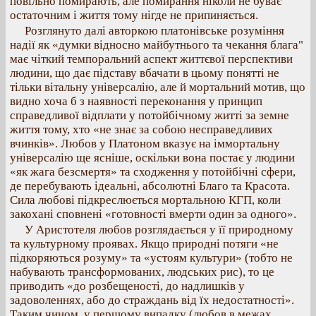
повільно помирають, але помирання ніколи не буває
остаточним і життя тому нігде не припиняється.
Розглянуто далі авторкою платонівське розуміння
надії як «думки відносно майбутнього та чекання блага"
має чіткий темпоральний аспект життєвої перспективи
людини, що дає підставу вбачати в цьому понятті не
тільки вітальну універсалію, але й мортальний мотив, що
видно хоча б з наявності переконання у принцип
справедливої відплати у потойбічному житті за земне
життя тому, хто «не знає за собою несправедливих
вчинків». Любов у Платоном вказує на іммортальну
універсалію ще ясніше, оскільки вона постає у людини
«як жага безсмертя» та сходження у потойбічні сфери,
де перебувають ідеальні, абсолютні Благо та Красота.
Сила любові підкреслюється мортальною КГП, коли
закохані сповнені «готовності вмерти один за одного».
У Аристотеля любов розглядається у її природному
та культурному проявах. Якщо природні потяги «не
підкоряються розуму» та «устоям культури» (тобто не
набувають трансформованих, людських рис), то це
приводить «до розбещеності, до надлишків у
задоволеннях, або до страждань від їх недостатності».
Таким чином, у першому випадку (любов в межах