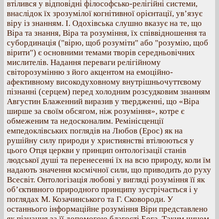
втілився у відповідні філософсько-релігійні системи,
внаслідок їх зрозумілої когнітивної орієнтації, ув’язує
віру із знанням. І. Одохівська слушно вказує на те, що
Віра та знання, Віра та розуміння, їх співвідношення та
субординація ("вірю, щоб розуміти" або "розумію, щоб
вірити") є основними темами творів середньовічних
мислителів. Надання переваги релігійному
світорозумінню з його акцентом на емоційно-
афективному високодуховному внутрішньочуттєвому
пізнанні (серцем) перед холодним розсудковим знанням
Августин Блаженний виразив у твердженні, що «Віра
ширше за своїм обсягом, ніж розуміння», котре є
обмеженим та недосконалим. Ремінісценції
емпедоклівських поглядів на Любов (Ерос) як на
рушійну силу природи у християнстві втілюються у
цього Отця церкви у принцип онтологізації станів
людської душі та перенесенні їх на всю природу, коли їм
надають значення космічної сили, що приводить до руху
Всесвіт. Онтологізація любові у вигляді розуміння її як
об’єктивного природного принципу зустрічається і у
поглядах М. Козачинського та Г. Сковороди. У
останнього інформаційне розуміння Віри представлено
як пізнання за її допомогою благості Бога. Таким чином,