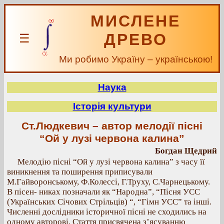
МИСЛЕНЕ
ДРЕВО
☰
Ми робимо Україну – українською!
Наука
Історія культури
Ст.Людкевич – автор мелодії пісні
“Ой у лузі червона калина”
Богдан Щедрий
Мелодію пісні “Ой у лузі червона калина” з часу її
виникнення та поширення приписували
М.Гайворонському, Ф.Колессі, Г.Труху, С.Чарнецькому.
В пісен- никах позначали як “Народна”, “Пісня УСС
(Українських Січових Стрільців) “, “Гімн УСС” та інші.
Численні дослідники історичної пісні не сходились на
одному авторові. Стаття присвячена з’ясуванню