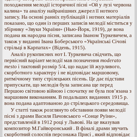
походження мелодії історичної пісні «Ой у лузі червона
калина» та аналізу найранішних джерел її нотного
запису. На основі ранніх публікацій і нотних матеріалів
показано, що один із перших записів мелодії міститься у
збірнику «Звуки України» (Нью-Йорк, 1919), де вона
подана як народна пісня, записана Іваном Туркевичем, а
також у виданні Івана Боберського «Українські Січові
стрільці в Карпатах» (Відень, 1915).
Аналіз рукописних нот І. Туркевича свідчить, що
первісний варіант мелодії мав позначення
moderato
mesto
і тактовий розмір 5/4, що надає їй журливого,
скорботного характеру і не відповідає маршовому,
ритмічному типу стрілецьких пісень. Це дає підстави
припускати, що мелодія була записана ще перед
Першою світовою війною і спочатку не була пов’язана з
маршовим виконанням. В подальших виданнях 1915 р.
вона подана адаптованою до стрілецького середовища.
У статті також розглянуто обставини появи мелодії
пісні з драми Василя Пачовського «Сонце Руїни»,
представленій в 1912 році у Львові. На це вказував
композитор М.Гайворонський . В фіналі драми звучить
скорботний солоспів персонажа Присі , який відповідає