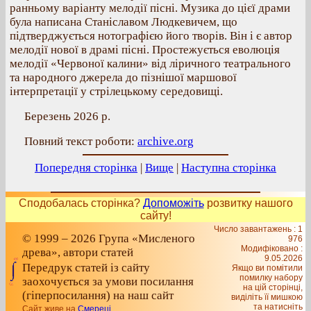
ранньому варіанту мелодії пісні. Музика до цієї драми
була написана Станіславом Людкевичем, що
підтверджується нотографією його творів. Він і є автор
мелодії нової в драмі пісні. Простежується еволюція
мелодії «Червоної калини» від ліричного театрального
та народного джерела до пізнішої маршової
інтерпретації у стрілецькому середовищі.
Березень 2026 р.
Повний текст роботи:
archive.org
Попередня сторінка
|
Вище
|
Наступна сторінка
Сподобалась сторінка?
Допоможіть
розвитку нашого
сайту!
Число завантажень : 1
© 1999 – 2026 Група «Мисленого
976
Модифіковано :
древа», автори статей
9.05.2026
Передрук статей із сайту
Якщо ви помітили
помилку набору
заохочується за умови посилання
на цiй сторiнцi,
(гіперпосилання) на наш сайт
видiлiть її мишкою
та натисніть
Сайт живе на
Смереці