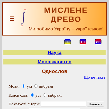
МИСЛЕНЕ
ДРЕВО
☰
Ми робимо Україну – українською!
uk
ru
en
Наука
Мовознавство
Однослов
Що це таке?
Мови:
усі
вибрані
Класи слів:
усі
вибрані
Початкові літери: