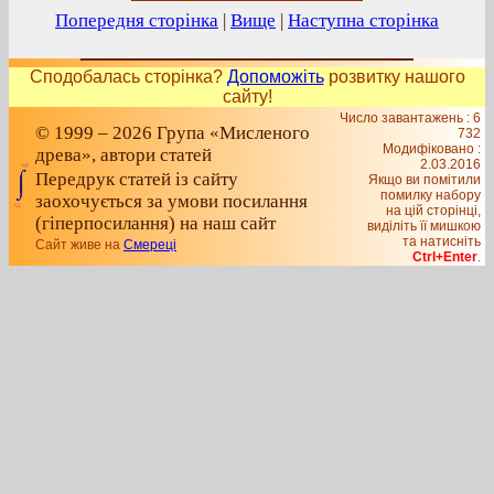
Попередня сторінка
|
Вище
|
Наступна сторінка
Сподобалась сторінка?
Допоможіть
розвитку нашого
сайту!
Число завантажень : 6
© 1999 – 2026 Група «Мисленого
732
Модифіковано :
древа», автори статей
2.03.2016
Передрук статей із сайту
Якщо ви помітили
помилку набору
заохочується за умови посилання
на цiй сторiнцi,
(гіперпосилання) на наш сайт
видiлiть її мишкою
та натисніть
Сайт живе на
Смереці
Ctrl+Enter
.