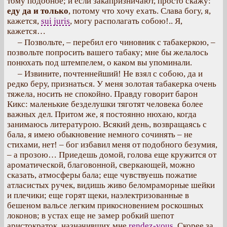
тому подобное; и если закапризничают, просто скажу:
еду да и только
, потому что хочу ехать. Слава богу, я,
кажется,
sui juris
, могу располагать собою!.. Я,
кажется…
– Позвольте, – перебил его чиновник с табакеркою, –
позвольте попросить вашего табаку; мне бы желалось
понюхать под штемпелем, о каком вы упоминали.
– Извините, почтеннейший! Не взял с собою, да и
редко беру, признаться. У меня золотая табакерка очень
тяжела, носить не спокойно. Правду говорит барон
Кикс: маленькие безделушки тяготят человека более
важных дел. Притом же, я постоянно нюхаю, когда
занимаюсь литературою. Всякий день, возвращаясь с
бала, я имею обыкновение немного сочинять – не
стихами, нет! – бог избавил меня от подобного безумия,
– а прозою… Приедешь домой, голова еще кружится от
ароматической, благовонной, сверкающей, можно
сказать, атмосферы бала; еще чувствуешь пожатие
атласистых ручек, видишь живо беломраморные шейки
и плечики; еще горят щеки, наэлектризованные в
бешеном вальсе легким прикосновением роскошных
локонов; в устах еще не замер робкий шепот
аристократок, назначивших мне
rendez-vous
. Скорее за