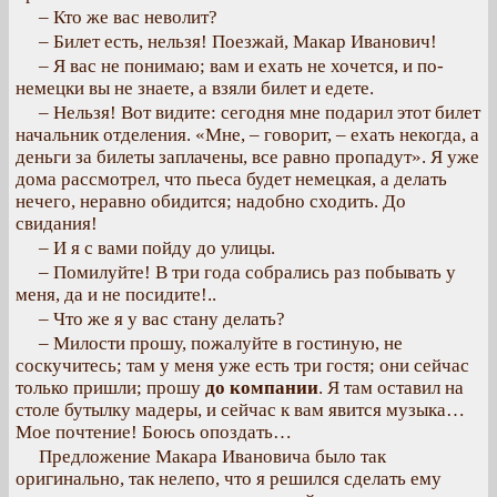
– Кто же вас неволит?
– Билет есть, нельзя! Поезжай, Макар Иванович!
– Я вас не понимаю; вам и ехать не хочется, и по-
немецки вы не знаете, а взяли билет и едете.
– Нельзя! Вот видите: сегодня мне подарил этот билет
начальник отделения. «Мне, – говорит, – ехать некогда, а
деньги за билеты заплачены, все равно пропадут». Я уже
дома рассмотрел, что пьеса будет немецкая, а делать
нечего, неравно обидится; надобно сходить. До
свидания!
– И я с вами пойду до улицы.
– Помилуйте! В три года собрались раз побывать у
меня, да и не посидите!..
– Что же я у вас стану делать?
– Милости прошу, пожалуйте в гостиную, не
соскучитесь; там у меня уже есть три гостя; они сейчас
только пришли; прошу
до компании
. Я там оставил на
столе бутылку мадеры, и сейчас к вам явится музыка…
Мое почтение! Боюсь опоздать…
Предложение Макара Ивановича было так
оригинально, так нелепо, что я решился сделать ему