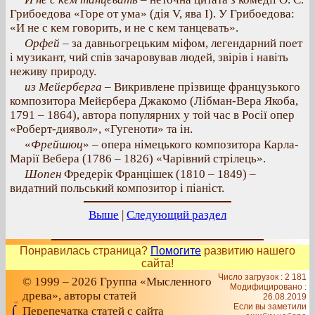
Грибоедова «Горе от ума» (дія V, ява I). У Грибоедова:
«И не с кем говорить, и не с кем танцевать».
Орфей
– за давньогрецьким міфом, легендарний поет
і музикант, чий спів зачаровував людей, звірів і навіть
неживу природу.
из Мейерберга
– Викривлене прізвище французького
композитора Мейєрбера Джакомо (Лібман-Вера Якоба,
1791 – 1864), автора популярних у той час в Росії опер
«Роберт-диявол», «Гугеноти» та ін.
«
Фрейшюц
» – опера німецького композитора Карла-
Марії Вебера (1786 – 1826) «Чарівний стрілець».
Шопен
Фредерік Францішек (1810 – 1849) –
видатний польський композитор і піаніст.
Выше
|
Следующий раздел
Понравилась страница?
Помогите
развитию нашего
сайта!
Число загрузок : 2 181
© 1999 – 2026 Группа «Мысленного
Модифицировано :
древа», авторы статей
26.08.2019
Если вы заметили
Перепечатка статей с сайта