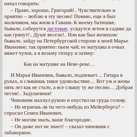
начал говорить:
– Право, хорошо, Григорий!.. Чувствительно и
приятно – люблю я эту песню! Помню, еще я был
мальчиком, мы жили в Гавани. К моему батюшке,
бывало, соберутся
ластовые
, усядутся летом в садике да
как грянут!.. Душе весело!.. Или как был женихом:
бывало, зайду на Петербургской стороне к моей Марье
Ивановне; так приятно: пьем чай; ее матушка в очках
вяжет чулок, а я возьму гитару и затяну:
Как на матушке на Неве-реке…
И Марья Ивановна, бывало, подпевает… Гитара в
руках, и слышишь такое удовольствие… Вот уж и жены
пять лет как не стало, а все слышу ту же песню… Добрая
песня!.. Задушевная!
Чиновник махнул рукою и опустил на грудь голову.
– Не играешь ли ты чего-нибудь из Мейерберга? –
спросил Семен Иванович.
– Не могим знать, ваше благородие.
– Он даже нот не знает! – сказал чиновник с
табакеркою.