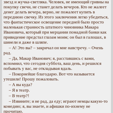
звезд и жучка-светляка. Человек, не имеющий гривны на
покупку свечи, не станет делать вечеров. Кто не жалеет
денег делать вечера, верно, не пожалеет купить в
переднюю свечку. Из этого заключения легко убедиться,
что фантастическое освещение передней было просто
маленькая странность штатного чиновника Макара
Ивановича, который при мерцании помадной банки как
привидение предстал глазам моим; он был в галошах, в
шинели и даже в шляпе.
– А! Это вы? – закричал он мне навстречу. – Очень
рад.
– Да, Макар Иванович; я, расставшись с вами,
вспомнил, что сегодня суббота, ваш день, и решился
побывать у вас, не откладывая вдаль.
– Покорнейше благодарю. Вот что называется
утешили! Прошу пожаловать.
– А вы куда?
– Я в театр.
– В театр?!
– Извините; и не рад, да еду; играют немцы какую-то
комедию; я, вы знаете, и афишки по-ихнему не
прочитаю.