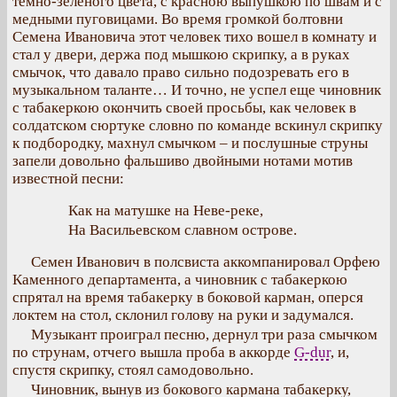
темно-зеленого цвета, с красною выпушкою по швам и с
медными пуговицами. Во время громкой болтовни
Семена Ивановича этот человек тихо вошел в комнату и
стал у двери, держа под мышкою скрипку, а в руках
смычок, что давало право сильно подозревать его в
музыкальном таланте… И точно, не успел еще чиновник
с табакеркою окончить своей просьбы, как человек в
солдатском сюртуке словно по команде вскинул скрипку
к подбородку, махнул смычком – и послушные струны
запели довольно фальшиво двойными нотами мотив
известной песни:
Как на матушке на Неве-реке,
На Васильевском славном острове.
Семен Иванович в полсвиста аккомпанировал Орфею
Каменного департамента, а чиновник с табакеркою
спрятал на время табакерку в боковой карман, оперся
локтем на стол, склонил голову на руки и задумался.
Музыкант проиграл песню, дернул три раза смычком
по струнам, отчего вышла проба в аккорде
G-dur
, и,
спустя скрипку, стоял самодовольно.
Чиновник, вынув из бокового кармана табакерку,