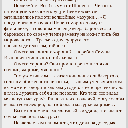
– Помилуйте! Все без ума от Шопена… Человек
пятнадцать в высшем кругу в Вене насмерть
затанцевались под эти волшебные мазурки… «Я
предпочитаю мазурки Шопена мороженому из
фисташек», – говорила мне еще вчера баронесса, а
баронесса по своему темпераменту не может жить без
мороженого… Третьего дня супруга его
превосходительства, тайного…
– Отчего же они так хороши? – перебил Семена
Ивановича чиновник с табакеркою.
– Отчего хороши? Они просто прелесть: этакие
сочные, жирные, мясистые!
– Это уж слишком, – сказал чиновник с табакеркою,
голосом обиженного человека, – вашим ученым языком
вы можете говорить как вам угодно, я не в претензии; но
в глаза дурачить себя я не позволю. Кто таки где видал
мясистую мазурку? Танцевать их, пожалуй, могут особы
всякой комплекции, но чтоб были мазурки жирные…
– Вы не понимаете, милостивый государь, что значит
сочная мясистая мазурка?
– Позвольте вам напомнить, что, доживя до седых