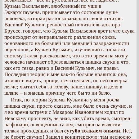
Кузьма Васильевич, влюбленный по уши в
Эккартсгаузена, приписывает это состояние душе
человека, которая растосковалась по своей отчизне.
Василий Кузьмич, ревностный почитатель доктора
Бруссе, говорит, что Кузьма Васильевич врет и что скука
происходит от неправильного разложения соков,
основанного на большей или меньшей раздражимости
перепонок, а Кузьма Кузьмич, изучивший в тонкости
систему Галля, рассказывает, что в это время на мозгу
человека начинает образовываться шишка скуки и что,
как его тезка, равно и Василий Кузьмич, не правы.
Последняя теория и мне как-то больше нравится: она,
изволите видеть, проще, осязательнее, по ней поверка
легче; хватил себя за голову, нашел шишку, и дело в
шляпе – и знаешь причину чего бы то ни было.
Итак, по теории Кузьмы Кузьмича у меня росла
шишка скуки, просто сказать, мне было очень скучно, и
я во время встречи с Макаром Ивановичем ходил по
Невскому проспекту, не зная, как убить время, смотрел
на фонари, освещенные газом, смотрел на вывески,
толкал проходящих и был
сугубо толкаем оными
. Нет,
не берет; скучно! Зашел в кондитерскую: там несносно