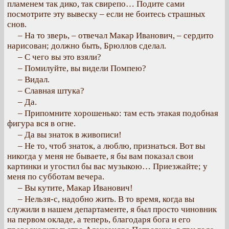
пламенем так дико, так свирепо… Подите сами
посмотрите эту вывеску – если не боитесь страшных
снов.
– На то зверь, – отвечал Макар Иванович, – сердито
нарисован; должно быть, Брюллов сделал.
– С чего вы это взяли?
– Помилуйте, вы видели Помпею?
– Видал.
– Славная штука?
– Да.
– Припомните хорошенько: там есть этакая подобная
фигура вся в огне.
– Да вы знаток в живописи!
– Не то, чтоб знаток, а люблю, признаться. Вот вы
никогда у меня не бываете, я бы вам показал свои
картинки и угостил бы вас музыкою… Приезжайте; у
меня по субботам вечера.
– Вы кутите, Макар Иванович!
– Нельзя-с, надобно жить. В то время, когда вы
служили в нашем департаменте, я был просто чиновник
на первом окладе, а теперь, благодаря бога и его