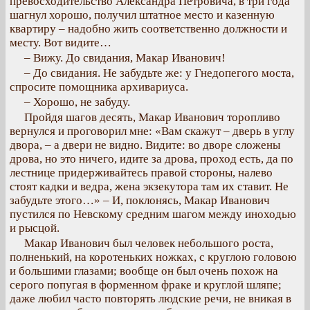
превосходительство Александра Петровича, в три года
шагнул хорошо, получил штатное место и казенную
квартиру – надобно жить соответственно должности и
месту. Вот видите…
– Вижу. До свидания, Макар Иванович!
– До свидания. Не забудьте же: у Гнедопегого моста,
спросите помощника архивариуса.
– Хорошо, не забуду.
Пройдя шагов десять, Макар Иванович торопливо
вернулся и проговорил мне: «Вам скажут – дверь в углу
двора, – а двери не видно. Видите: во дворе сложены
дрова, но это ничего, идите за дрова, проход есть, да по
лестнице придерживайтесь правой стороны, налево
стоят кадки и ведра, жена экзекутора там их ставит. Не
забудьте этого…» – И, поклонясь, Макар Иванович
пустился по Невскому средним шагом между иноходью
и рысцой.
Макар Иванович был человек небольшого роста,
полненький, на коротеньких ножках, с круглою головою
и большими глазами; вообще он был очень похож на
серого попугая в форменном фраке и круглой шляпе;
даже любил часто повторять людские речи, не вникая в