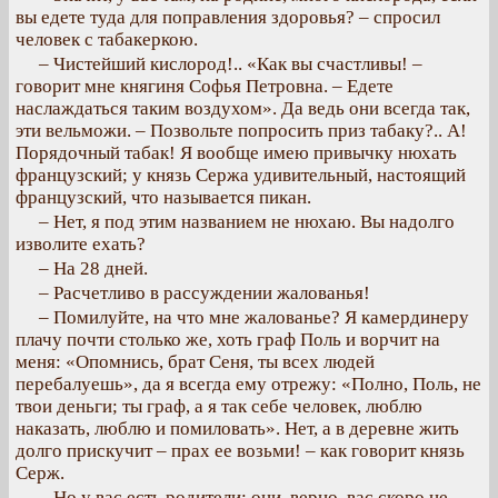
вы едете туда для поправления здоровья? – спросил
человек с табакеркою.
– Чистейший кислород!.. «Как вы счастливы! –
говорит мне княгиня Софья Петровна. – Едете
наслаждаться таким воздухом». Да ведь они всегда так,
эти вельможи. – Позвольте попросить приз табаку?.. А!
Порядочный табак! Я вообще имею привычку нюхать
французский; у князь Сержа удивительный, настоящий
французский, что называется пикан.
– Нет, я под этим названием не нюхаю. Вы надолго
изволите ехать?
– На 28 дней.
– Расчетливо в рассуждении жалованья!
– Помилуйте, на что мне жалованье? Я камердинеру
плачу почти столько же, хоть граф Поль и ворчит на
меня: «Опомнись, брат Сеня, ты всех людей
перебалуешь», да я всегда ему отрежу: «Полно, Поль, не
твои деньги; ты граф, а я так себе человек, люблю
наказать, люблю и помиловать». Нет, а в деревне жить
долго прискучит – прах ее возьми! – как говорит князь
Серж.
– Но у вас есть родители; они, верно, вас скоро не