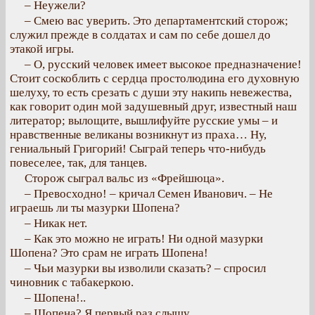
– Неужели?
– Смею вас уверить. Это департаментский сторож;
служил прежде в солдатах и сам по себе дошел до
этакой игры.
– О, русский человек имеет высокое предназначение!
Стоит соскоблить с сердца простолюдина его духовную
шелуху, то есть срезать с души эту накипь невежества,
как говорит один мой задушевный друг, известный наш
литератор; вылощите, вышлифуйте русские умы – и
нравственные великаны возникнут из праха… Ну,
гениальный Григорий! Сыграй теперь что-нибудь
повеселее, так, для танцев.
Сторож сыграл вальс из «Фрейшюца».
– Превосходно! – кричал Семен Иванович. – Не
играешь ли ты мазурки Шопена?
– Никак нет.
– Как это можно не играть! Ни одной мазурки
Шопена? Это срам не играть Шопена!
– Чьи мазурки вы изволили сказать? – спросил
чиновник с табакеркою.
– Шопена!..
– Шопена? Я первый раз слышу.