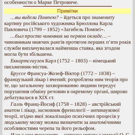
особенности о Марке Петровиче.
Примітки
…вы видели Помпею?
– йдеться про знамениту
картину російського художника Брюллова Карла
Павловича (1799 – 1852) «Загибель Помпеї».
…был просто чиновник на первом окладе…
–
чиновникам нижчих рангів протягом перших п’яти років
служби виплачувалася найменша ставка, яка згодом
могла бути збільшена.
Еккартсгаузен
Карл (1752 – 1803) – німецький
письменник-містик.
Бруссе
Франсуа-Жозеф-Віктор (1772 – 1838) –
французький лікар і вчений; розроблена ним теорія про
те, що загальному захворюванню людини передує
порушення обміну речовин в окремому органі, широко
дебатувалася в XIX ст.
Галль
Франц-Йосиф (1758 – 1828) – австрійський
анатом і лікар, засновник френології – антинаукової
теорії, згідно якої локалізацію психічних процесів у
людському мозку можна визначити за анатомічними
особливостями черепа та його рельєфом.
И не с кем танцевать
– неточна цитата з комедії О. С.