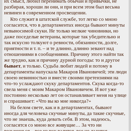
их смысл, любил перенимать обычаи и привычки, не
разбирая, хороши ли они, и при всем этом был весьма
невинен в современном просвещении.
Кто служит в штатской службе, тот легко со мною
согласится, что в департаментах иногда бывают минуты
невыносимой скуки. Не только мелкие чиновники, но
даже поседелые ветераны, которые так убедительно и
так искусно толкуют о ревности, обязанности, долге,
приятности и т. п. – и те длинно, длинно зевают над
отношениями в сообщениями. Причину этого найти так
же трудно, как и причину дурной погоды: то и другое
бывает
, и только. Судьба любит людей и потому в
департаменты напускала Макаров Ивановичей; эти люди
своею невинностью и вместе своими претензиями на
что-то услаждают скуку департаментов. Скука когда-то
свела меня с моим Макаром Ивановичем. И вот уже
постоянно несколько лет он останавливает меня на улице
и спрашивает: «Что вы ко мне никогда?»
На белом свете, как и в департаментах, бывают
иногда для человека скучные минуты, да такие скучные,
что не знаешь, куда девать себя. В этом, надеюсь,
согласятся со мною все живущие… За что ни
возьмешься – все из рук валится, все не ладится…