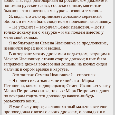
волос, я всегда разговаривал на российском диалекте и
понимаю русские слова; сосиски сочные, мясистые
бывают – это понятно, а мазурки… извините меня…
Я, видя, что дело принимает довольно серьезный
оборот, и не хотя быть свидетелем полемики, взял шляпу.
– Не уходите! – закричал Семен Иванович. – Вот я
только докажу им о мазурке – и мы поедем вместе; у
меня свой экипаж.
Я поблагодарил Семена Ивановича за предложение,
извинился перед ним и вышел.
В интервале между дровами и подъездом, ведущим к
Макару Ивановичу, стояли старые дрожки; в них была
запряжена дюжая водовозная лошадь; на козлах сидел
мальчик в сером армяке и картузе.
– Это экипаж Семена Ивановича? – спросил я.
– Я привез их; а экипаж не ихний, а от Марка
Петровича, княжего дворецкого; Семен Иванович учат у
Марка Петровича сынка, так вот Марк Петрович и дают
по вечерам ездить эти дрожки да какого-нибудь
разъезжего коня…
Я уже был у ворот, а словоохотный мальчик все еще
проповедовал с козел о своих дрожках, о лошадях и в