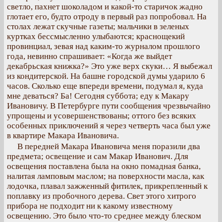
светло, пахнет шоколадом и какой-то старичок жадно
глотает его, будто отроду в первый раз попробовал. На
столах лежат скучные газеты; мальчики в зеленых
куртках бессмысленно улыбаются; краснощекий
провинциал, зевая над каким-то журналом прошлого
года, невинно спрашивает: «Когда же выйдет
декабрьская книжка?» Это уже верх скуки… Я выбежал
из кондитерской. На башне городской думы ударило 6
часов. Сколько еще впереди времени, подумал я, куда
мне деваться? Ба! Сегодня суббота; еду к Макару
Ивановичу. В Петербурге пути сообщения чрезвычайно
упрощены и усовершенствованы; оттого без всяких
особенных приключений я через четверть часа был уже
в квартире Макара Ивановича.
В передней Макара Ивановича меня поразили два
предмета; освещение и сам Макар Иванович. Для
освещения поставлена была на окно помадная банка,
налитая ламповым маслом; на поверхности масла, как
лодочка, плавал зажженный фитилек, прикрепленный к
поплавку из пробочного дерева. Свет этого хитрого
прибора не подходит ни к какому известному
освещению. Это было что-то среднее между блеском