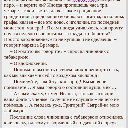
перо, – и верите ли? Иногда пропишешь часа три,
четыре – так и льется, да все такое грациозное,
грандиозное: предо мною возникают гиганты, исполины,
графы, князья – все это ново, с иголочки, по последней
моде; тон, манера!.. Я сам иногда удивляюсь, как прочту
спустя неделю свое писанье – откуда что берется?!
Просто вдохновение: его не купишь и не сделаешь! –
говорит маркиза Брамаре.
– О ком это вы говорите? – спросил чиновник с
табакеркою.
– О вдохновении.
– Понимаю: вы опять о своем вдохновении; то есть,
как мы вдыхаем в себя с воздухом кислород?
– Помилуйте, какой тут кислород! Вы меня не
понимаете… Я вам говорю о состоянии души, а вы…
– А я вам скажу, Семен Иваныч, что как заговори
ваша братья, ученые, то лучше не слушать – ничего не
поймешь… А ты здесь уже, Григорий? Сыграй-ка мою
любимую.
Последние слова чиновника с табакеркою относились
к человеку, одетому в форменный солдатский сюртук,