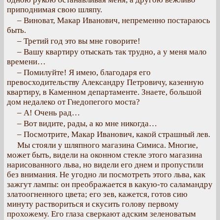
приподнимая свою шляпу.
– Виноват, Макар Иванович, непременно постараюсь
быть.
– Третий год это вы мне говорите!
– Вашу квартиру отыскать так трудно, а у меня мало
времени…
– Помилуйте! Я имею, благодаря его
превосходительству Александру Петровичу, казенную
квартиру, в Каменном департаменте. Знаете, большой
дом недалеко от Гнедопегого моста?
– А! Очень рад…
– Вот видите, рады, а ко мне никогда…
– Посмотрите, Макар Иванович, какой страшный лев.
Мы стояли у шляпного магазина Симиса. Многие,
может быть, видели на оконном стекле этого магазина
нарисованного льва, но видели его днем и пропустили
без внимания. Не угодно ли посмотреть этого льва, как
зажгут лампы: он преображается в какую-то саламандру
златоогненного цвета; его зев, кажется, готов сию
минуту раствориться и скусить голову первому
прохожему. Его глаза сверкают адским зеленоватым