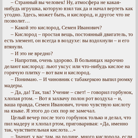
– Странный вы человек! Ну, атмосфера не какая-
нибудь игрушка, которую взял так да и начал вертеть как
угодно. Здесь, может быть, и кислород, и другое что не
позволит…
– Какой это кислород, Семен Иванович?
– Кислород – простая вещь, постоянный двигатель, то
есть элемент, он всегда в воздухе: вы вздохнули – и его
втянули.
– И это не вредно?
– Напротив, очень здорово. В больницах нарочно
делают кислород: льют уксус или что-нибудь кислое на
горячую плитку – вот вам и кислород.
– Понимаю. – И чиновник с табакеркою выпил рюмку
мадеры.
– Да, да! Так, так! Учение – свет! – говорил горбунок,
хлопая ртом. – Вот я захвачу полон рот воздуха – и,
ваша правда, Семен Иванович, точно чувствую кислоту
на языке. Я этого до сих пор не замечал.
Целый вечер после того горбунок только и делал, что
пил мадеру и хлопал ртом, приговаривая: «Да, именно
так, чувствительная кислота…»
– Значит, у вас там, на родине, много кислорода, если