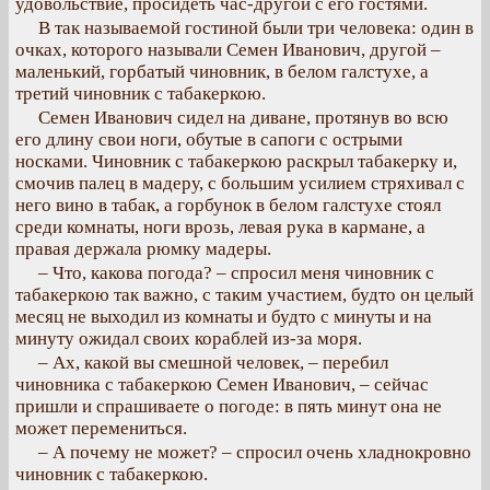
удовольствие, просидеть час-другой с его гостями.
В так называемой гостиной были три человека: один в
очках, которого называли Семен Иванович, другой –
маленький, горбатый чиновник, в белом галстухе, а
третий чиновник с табакеркою.
Семен Иванович сидел на диване, протянув во всю
его длину свои ноги, обутые в сапоги с острыми
носками. Чиновник с табакеркою раскрыл табакерку и,
смочив палец в мадеру, с большим усилием стряхивал с
него вино в табак, а горбунок в белом галстухе стоял
среди комнаты, ноги врозь, левая рука в кармане, а
правая держала рюмку мадеры.
– Что, какова погода? – спросил меня чиновник с
табакеркою так важно, с таким участием, будто он целый
месяц не выходил из комнаты и будто с минуты и на
минуту ожидал своих кораблей из-за моря.
– Ах, какой вы смешной человек, – перебил
чиновника с табакеркою Семен Иванович, – сейчас
пришли и спрашиваете о погоде: в пять минут она не
может перемениться.
– А почему не может? – спросил очень хладнокровно
чиновник с табакеркою.