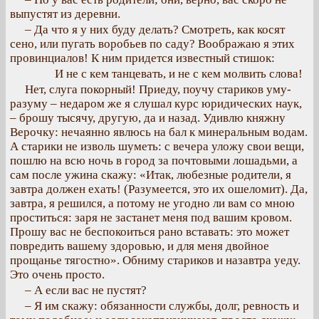
выпустят из деревни.
– Да что я у них буду делать? Смотреть, как косят
сено, или пугать воробьев по саду? Воображаю я этих
провинциалов! К ним придется известный стишок:
И не с кем танцевать, и не с кем молвить слова!
Нет, слуга покорный! Приеду, поучу стариков уму-
разуму – недаром же я слушал курс юридических наук,
– брошу тысячу, другую, да и назад. Удивлю княжну
Верочку: нечаянно явлюсь на бал к минеральным водам.
А старики не изволь шуметь: с вечера уложу свои вещи,
пошлю на всю ночь в город за почтовыми лошадьми, а
сам после ужина скажу: «Итак, любезные родители, я
завтра должен ехать! (Разумеется, это их ошеломит). Да,
завтра, я решился, а потому не угодно ли вам со мною
проститься: заря не застанет меня под вашим кровом.
Прошу вас не беспокоиться рано вставать: это может
повредить вашему здоровью, и для меня двойное
прощанье тягостно». Обниму стариков и назавтра уеду.
Это очень просто.
– А если вас не пустят?
– Я им скажу: обязанности службы, долг, ревность и