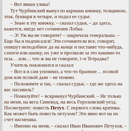
– Вот явная улика!
Тут Чурбинский вынул из кармана книжку, толщиною,
этак, букваря в четыре, и подал ее судье.
– Знаю я эту книжку, – сказал судья, – да здесь,
кажется, нигде нет сочинения Лобка.
– Э! Уж вы не говорите! – закричала генеральша. –
Еще бы и подписался! Эти сочинители все, говорят,
опишут неподобное да на конце и поставят что-нибудь,
сапоги или шапку, их уже и прозвали за это какими-то
псы… или… что ж вы не говорите, г-н Тетрадка?
Учитель поклонился и сказал:
– Вот я и сам упомнил, а что-то бранное… псовой
дом или псовой дым – не помню.
– Положимте и так, – сказал судья, – где же здесь на
вас пасквиль?
– Помилуйте! – вскрикнул Чурбинский. – Не только
на меня, на весь Синевод, на весь Гороховский уезд.
Посмотрите: повесть
Петух
. С первого слова критика.
Как может быть повесть петухом? Это явно вот на их
счет насмешка.
– Именно на меня, – сказал Иван Иванович Петухов, –