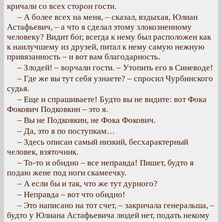
кричали со всех сторон гости.
– А более всех на меня, – сказал, вздыхая, Юлиан
Астафьевич, – а что я сделал этому злокозненному
человеку? Видит бог, всегда к нему был расположен как
к наилучшему из друзей, питал к нему самую нежную
привязанность – и вот вам благодарность.
– Злодей! – ворчали гости. – Утопить его в Синеводе!
– Где же вы тут себя узнаете? – спросил Чурбинского
судья.
– Еще и спрашиваете! Будто вы не видите: вот Фока
Фокович Подковкин – это я.
– Вы не Подковкин, не Фока Фокович.
– Да, это я по поступкам…
– Здесь описан самый низкий, бесхарактерный
человек, взяточник.
– То-то и обидно – все неправда! Пишет, будто я
подаю жене под ноги скамеечку.
– А если бы и так, что же тут дурного?
– Неправда – вот что обидно!
– Это написано на тот счет, – закричала генеральша, –
будто у Юлиана Астафьевича людей нет, подать некому