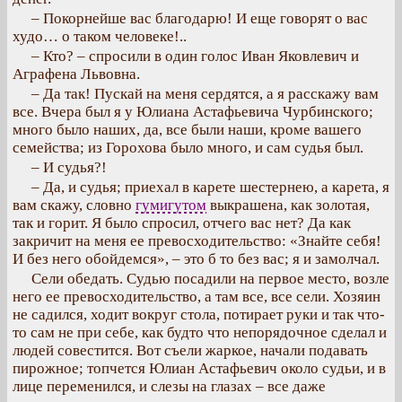
– Покорнейше вас благодарю! И еще говорят о вас
худо… о таком человеке!..
– Кто? – спросили в один голос Иван Яковлевич и
Аграфена Львовна.
– Да так! Пускай на меня сердятся, а я расскажу вам
все. Вчера был я у Юлиана Астафьевича Чурбинского;
много было наших, да, все были наши, кроме вашего
семейства; из Горохова было много, и сам судья был.
– И судья?!
– Да, и судья; приехал в карете шестернею, а карета, я
вам скажу, словно
гумигутом
выкрашена, как золотая,
так и горит. Я было спросил, отчего вас нет? Да как
закричит на меня ее превосходительство: «Знайте себя!
И без него обойдемся», – это б то без вас; я и замолчал.
Сели обедать. Судью посадили на первое место, возле
него ее превосходительство, а там все, все сели. Хозяин
не садился, ходит вокруг стола, потирает руки и так что-
то сам не при себе, как будто что непорядочное сделал и
людей совестится. Вот съели жаркое, начали подавать
пирожное; топчется Юлиан Астафьевич около судьи, и в
лице переменился, и слезы на глазах – все даже