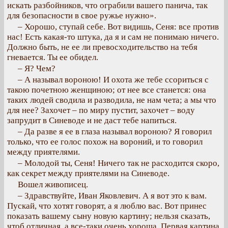
искать разбойников, что ограбили вашего панича, так
для безопасности в свое ружье нужно».
– Хорошо, ступай себе. Вот видишь, Сеня: все против
нас! Есть какая-то штука, да я и сам не понимаю ничего.
Должно быть, не ее ли превосходительство на тебя
гневается. Ты ее обидел.
– Я? Чем?
– А называл вороною! И охота же тебе ссориться с
такою почетною женщиною; от нее все станется: она
таких людей сводила и разводила, не нам чета; а мы что
для нее? Захочет – по миру пустит, захочет – воду
запрудит в Синеводе и не даст тебе напиться.
– Да разве я ее в глаза называл вороною? Я говорил
только, что ее голос похож на вороний, и то говорил
между приятелями.
– Молодой ты, Сеня! Ничего так не расходится скоро,
как секрет между приятелями на Синеводе.
Вошел живописец.
– Здравствуйте, Иван Яковлевич. А я вот это к вам.
Пускай, что хотят говорят, а я люблю вас. Вот принес
показать вашему сыну новую картину; нельзя сказать,
чтоб отличная, а все-таки очень хороша. Первая картина