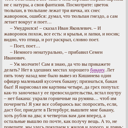
не с натуры, а своя фантазия. Посмотрите: цветок
тюльпан, в тюльпане лежат три яичка, их снес
жаворонок, ошибся: думал, что тюльпан гнездо, а сам
летает вокруг и поет…
– Умудрился! – сказал Иван Яковлевич. – И
жаворонок похож, все есть: и крылья, и лапки, и носик;
видно, что птица, и рот раскрыл, словно поет.
– Поет, поет…
– Немного ненатурально, – прибавил Семен
Иванович.
– Уж молчите! Сам я знаю, да что вы прикажете
делать? Нет в здешних местах хорошего
бакану
. Лет
пять тому назад мне было вывез из Кишинева один
офицер маленький кусочек бакану; признаться, бакан
был! Я нарисовал им картины четыре, да грех попутал:
как-то заночевал у ее превосходительства, встал поутру
– нет бакана: украли горничные на румяна… чтоб им
почернеть! Я уже все собираюсь вас попросить, если,
даст бог, приедете в Петербург, вышлите мне бакану,
хоть рубля на два; я четвертак вам дам вперед, а
остальные вышлю по почте, как получу вещь. А то, не
поверите, мы здесь покупаем у жидов и дорого, и дрянь: