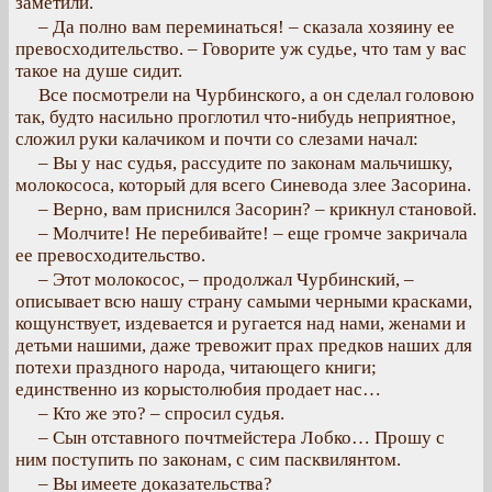
заметили.
– Да полно вам переминаться! – сказала хозяину ее
превосходительство. – Говорите уж судье, что там у вас
такое на душе сидит.
Все посмотрели на Чурбинского, а он сделал головою
так, будто насильно проглотил что-нибудь неприятное,
сложил руки калачиком и почти со слезами начал:
– Вы у нас судья, рассудите по законам мальчишку,
молокососа, который для всего Синевода злее Засорина.
– Верно, вам приснился Засорин? – крикнул становой.
– Молчите! Не перебивайте! – еще громче закричала
ее превосходительство.
– Этот молокосос, – продолжал Чурбинский, –
описывает всю нашу страну самыми черными красками,
кощунствует, издевается и ругается над нами, женами и
детьми нашими, даже тревожит прах предков наших для
потехи праздного народа, читающего книги;
единственно из корыстолюбия продает нас…
– Кто же это? – спросил судья.
– Сын отставного почтмейстера Лобко… Прошу с
ним поступить по законам, с сим пасквилянтом.
– Вы имеете доказательства?