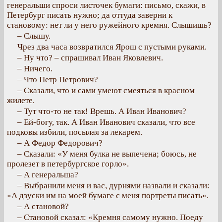
генеральши спроси листочек бумаги: письмо, скажи, в
Петербург писать нужно; да оттуда заверни к
становому: нет ли у него ружейного кремня. Слышишь?
– Слышу.
Чрез два часа возвратился Ярош с пустыми руками.
– Ну что? – спрашивал Иван Яковлевич.
– Ничего.
– Что Петр Петрович?
– Сказали, что и сами умеют смеяться в красном
жилете.
– Тут что-то не так! Врешь. А Иван Иванович?
– Ей-богу, так. А Иван Иванович сказали, что все
подковы избили, посылая за лекарем.
– А Федор Федорович?
– Сказали: «У меня булка не выпечена; боюсь, не
пролезет в петербургское горло».
– А генеральша?
– Выбранили меня и вас, дурнями назвали и сказали:
«А дзуски им на моей бумаге с меня портреты писать».
– А становой?
– Становой сказал: «Кремня самому нужно. Поеду