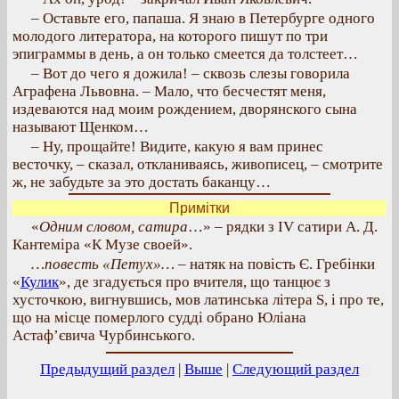
– Оставьте его, папаша. Я знаю в Петербурге одного
молодого литератора, на которого пишут по три
эпиграммы в день, а он только смеется да толстеет…
– Вот до чего я дожила! – сквозь слезы говорила
Аграфена Львовна. – Мало, что бесчестят меня,
издеваются над моим рождением, дворянского сына
называют Щенком…
– Ну, прощайте! Видите, какую я вам принес
весточку, – сказал, откланиваясь, живописец, – смотрите
ж, не забудьте за это достать баканцу…
Примітки
«
Одним словом, сатира
…» – рядки з IV сатири А. Д.
Кантеміра «К Музе своей».
…повесть «Петух»…
– натяк на повість Є. Гребінки
«
Кулик
», де згадується про вчителя, що танцює з
хусточкою, вигнувшись, мов латинська літера S, і про те,
що на місце померлого судді обрано Юліана
Астаф’євича Чурбинського.
Предыдущий раздел
|
Выше
|
Следующий раздел