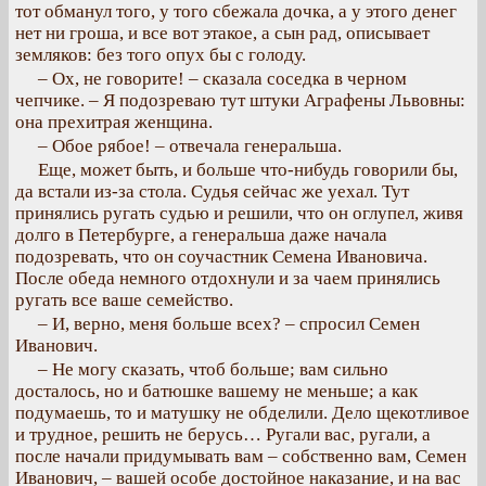
тот обманул того, у того сбежала дочка, а у этого денег
нет ни гроша, и все вот этакое, а сын рад, описывает
земляков: без того опух бы с голоду.
– Ох, не говорите! – сказала соседка в черном
чепчике. – Я подозреваю тут штуки Аграфены Львовны:
она прехитрая женщина.
– Обое рябое! – отвечала генеральша.
Еще, может быть, и больше что-нибудь говорили бы,
да встали из-за стола. Судья сейчас же уехал. Тут
принялись ругать судью и решили, что он оглупел, живя
долго в Петербурге, а генеральша даже начала
подозревать, что он соучастник Семена Ивановича.
После обеда немного отдохнули и за чаем принялись
ругать все ваше семейство.
– И, верно, меня больше всех? – спросил Семен
Иванович.
– Не могу сказать, чтоб больше; вам сильно
досталось, но и батюшке вашему не меньше; а как
подумаешь, то и матушку не обделили. Дело щекотливое
и трудное, решить не берусь… Ругали вас, ругали, а
после начали придумывать вам – собственно вам, Семен
Иванович, – вашей особе достойное наказание, и на вас