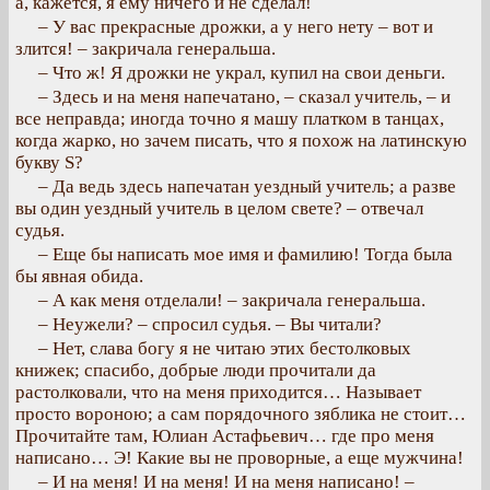
а, кажется, я ему ничего и не сделал!
– У вас прекрасные дрожки, а у него нету – вот и
злится! – закричала генеральша.
– Что ж! Я дрожки не украл, купил на свои деньги.
– Здесь и на меня напечатано, – сказал учитель, – и
все неправда; иногда точно я машу платком в танцах,
когда жарко, но зачем писать, что я похож на латинскую
букву S?
– Да ведь здесь напечатан уездный учитель; а разве
вы один уездный учитель в целом свете? – отвечал
судья.
– Еще бы написать мое имя и фамилию! Тогда была
бы явная обида.
– А как меня отделали! – закричала генеральша.
– Неужели? – спросил судья. – Вы читали?
– Нет, слава богу я не читаю этих бестолковых
книжек; спасибо, добрые люди прочитали да
растолковали, что на меня приходится… Называет
просто вороною; а сам порядочного зяблика не стоит…
Прочитайте там, Юлиан Астафьевич… где про меня
написано… Э! Какие вы не проворные, а еще мужчина!
– И на меня! И на меня! И на меня написано! –