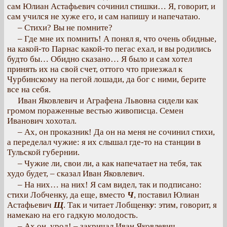
сам Юлиан Астафьевич сочинил стишки… Я, говорит, и
сам учился не хуже его, и сам напишу и напечатаю.
– Стихи? Вы не помните?
– Где мне их помнить! А понял я, что очень обидные,
на какой-то Парнас какой-то пегас ехал, и вы родились
будто бы… Обидно сказано… Я было и сам хотел
принять их на свой счет, оттого что приезжал к
Чурбинскому на пегой лошади, да бог с ними, берите
все на себя.
Иван Яковлевич и Аграфена Львовна сидели как
громом пораженные вестью живописца. Семен
Иванович хохотал.
– Ах, он проказник! Да он на меня не сочинил стихи,
а переделал чужие: я их слышал где-то на станции в
Тульской губернии.
– Чужие ли, свои ли, а как напечатает на тебя, так
худо будет, – сказал Иван Яковлевич.
– На них… на них! Я сам видел, так и подписано:
стихи Лобченку, да еще, вместо
Ч
, поставил Юлиан
Астафьевич
Щ
. Так и читает Лобщенк
у
: этим, говорит, я
намекаю на его гадкую молодость.
– Ах он, урод! – закричал Иван Яковлевич.