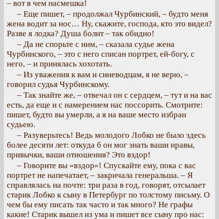
– вот в чем насмешка!
– Еще пишет, – продолжал Чурбинский, – будто меня
жена водит за нос… Ну, скажите, господа, кто это видел?
Разве я лодка? Душа болит – так обидно!
– Да не спорьте с ним, – сказала судье жена
Чурбинского, – это с него списан портрет, ей-богу, с
него, – и принялась хохотать.
– Из уважения к вам и синеводцам, я не верю, –
говорил судья Чурбинскому.
– Так знайте же, – отвечал он с сердцем, – тут и на вас
есть, да еще и с намерением нас поссорить. Смотрите:
пишет, будто вы умерли, а я на ваше место избран
судьею.
– Разуверьтесь! Ведь молодого Лобко не было здесь
более десяти лет: откуда б он мог знать ваши нравы,
привычки, ваши отношения? Это вздор!
– Говорите вы «вздор»! Спускайте ему, пока с вас
портрет не напечатает, – закричала генеральша. – Я
справлялась на почте: три раза в год, говорят, отсылает
старик Лобко к сыну в Петербург по толстому письму. О
чем бы ему писать так часто и так много? Не графы
какие! Старик вышел из ума и пишет все сыну про нас: