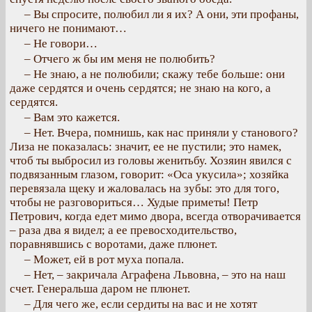
– Вы спросите, полюбил ли я их? А они, эти профаны,
ничего не понимают…
– Не говори…
– Отчего ж бы им меня не полюбить?
– Не знаю, а не полюбили; скажу тебе больше: они
даже сердятся и очень сердятся; не знаю на кого, а
сердятся.
– Вам это кажется.
– Нет. Вчера, помнишь, как нас приняли у станового?
Лиза не показалась: значит, ее не пустили; это намек,
чтоб ты выбросил из головы женитьбу. Хозяин явился с
подвязанным глазом, говорит: «Оса укусила»; хозяйка
перевязала щеку и жаловалась на зубы: это для того,
чтобы не разговориться… Худые приметы! Петр
Петрович, когда едет мимо двора, всегда отворачивается
– раза два я видел; а ее превосходительство,
поравнявшись с воротами, даже плюнет.
– Может, ей в рот муха попала.
– Нет, – закричала Аграфена Львовна, – это на наш
счет. Генеральша даром не плюнет.
– Для чего же, если сердиты на вас и не хотят