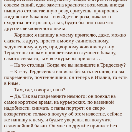
совсем синий, едва заметна краснота; возьмешь иногда
пышную столиственную розу, срисуешь, прикроешь
жидовским баканом – и выйдет не роза, никакого
сходства нет с розою, а так, будто бы пион или что
другое свекловичного цвета.
– Хорошо; я напишу к моему приятелю, даже, можно
сказать, к другу, просто к моему единственному,
задушевному другу, придворному живописцу г-ну
Тердесень: он вам пришлет самого лучшего бакану,
самого свежего; там все курьеры привозят…
– На то столица! Когда же вы напишите к Тридесену?
– К г-ну Тердесень я написал бы хоть сегодня; но вы
повремените, почтеннейший: он теперь в Италии, то есть
в Риме.
– Там, где, говорят, папа?
– Да. Так вы повремените немного; он поехал на
самое короткое время, на курьерских, по казенной
надобности, снимать с папы портрет; он скоро
возвратится; только я получу об этом известие, сейчас
же напишу к нему, и будьте уверены, вы получите
отличнейший бакан. Он мне по дружбе пришлет без
денег.