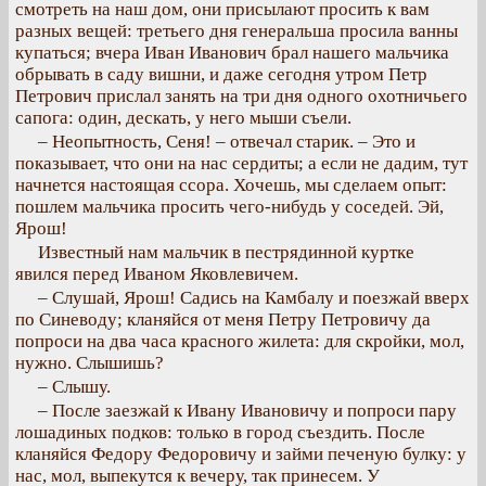
смотреть на наш дом, они присылают просить к вам
разных вещей: третьего дня генеральша просила ванны
купаться; вчера Иван Иванович брал нашего мальчика
обрывать в саду вишни, и даже сегодня утром Петр
Петрович прислал занять на три дня одного охотничьего
сапога: один, дескать, у него мыши съели.
– Неопытность, Сеня! – отвечал старик. – Это и
показывает, что они на нас сердиты; а если не дадим, тут
начнется настоящая ссора. Хочешь, мы сделаем опыт:
пошлем мальчика просить чего-нибудь у соседей. Эй,
Ярош!
Известный нам мальчик в пестрядинной куртке
явился перед Иваном Яковлевичем.
– Слушай, Ярош! Садись на Камбалу и поезжай вверх
по Синеводу; кланяйся от меня Петру Петровичу да
попроси на два часа красного жилета: для скройки, мол,
нужно. Слышишь?
– Слышу.
– После заезжай к Ивану Ивановичу и попроси пару
лошадиных подков: только в город съездить. После
кланяйся Федору Федоровичу и займи печеную булку: у
нас, мол, выпекутся к вечеру, так принесем. У