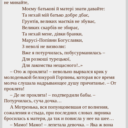
не минайте,
Моєму батькові й матері знати давайте:
Та нехай мій батько добре дбає,
Грунтів, великих маєтків не збуває,
Великих скарбів не збирає,
Та нехай мене, дівки бранки,
Марусі-Попівни Богуславки,
З неволі не визволяє:
Вже я потурчилась, побусурманилась –
Для розкоші турецької,
Для лакомства нещасного!..»
– Ото ж проклята! – невольно вырвался крик у
молоденькой белокурой Горпины, которая все время
молча слушала надрывающее душу причитанье. – От
проклята!
– Де не проклята! – подтвердили бабы. –
Потурчилась, суча дочка…
А Мотренька, вся попунцовевшая от волнения,
сожаления и стыда, при последних словах лирника
бросилась к матери, да так и повисла у нее на шее…
– Мамо! Мамо! – лепетала девочка. – Яка ж вона