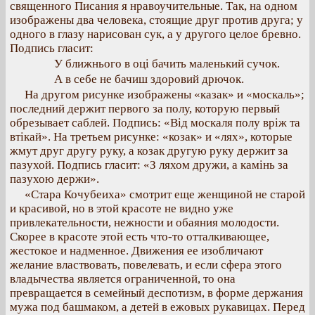
священного Писания я нравоучительные. Так, на одном
изображены два человека, стоящие друг против друга; у
одного в глазу нарисован сук, а у другого целое бревно.
Подпись гласит:
У ближнього в оці бачить маленький сучок.
А в себе не бачиш здоровий дрючок.
На другом рисунке изображены «казак» и «москаль»;
последний держит первого за полу, которую первый
обрезывает саблей. Подпись: «Від москаля полу вріж та
втікай». На третьем рисунке: «козак» и «лях», которые
жмут друг другу руку, а козак другую руку держит за
пазухой. Подпись гласит: «З ляхом дружи, а камінь за
пазухою держи».
«Стара Кочубеиха» смотрит еще женщиной не старой
и красивой, но в этой красоте не видно уже
привлекательности, нежности и обаяния молодости.
Скорее в красоте этой есть что-то отталкивающее,
жестокое и надменное. Движения ее изобличают
желание властвовать, повелевать, и если сфера этого
владычества является ограниченной, то она
превращается в семейный деспотизм, в форме держания
мужа под башмаком, а детей в ежовых рукавицах. Перед