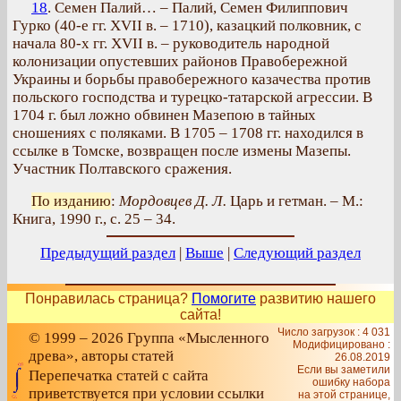
18
. Семен Палий… – Палий, Семен Филиппович
Гурко (40-е гг. XVII в. – 1710), казацкий полковник, с
начала 80-х гг. XVII в. – руководитель народной
колонизации опустевших районов Правобережной
Украины и борьбы правобережного казачества против
польского господства и турецко-татарской агрессии. В
1704 г. был ложно обвинен Мазепою в тайных
сношениях с поляками. В 1705 – 1708 гг. находился в
ссылке в Томске, возвращен после измены Мазепы.
Участник Полтавского сражения.
По изданию
:
Мордовцев Д. Л.
Царь и гетман. – М.:
Книга, 1990 г., с. 25 – 34.
Предыдущий раздел
|
Выше
|
Следующий раздел
Понравилась страница?
Помогите
развитию нашего
сайта!
Число загрузок : 4 031
© 1999 – 2026 Группа «Мысленного
Модифицировано :
древа», авторы статей
26.08.2019
Если вы заметили
Перепечатка статей с сайта
ошибку набора
приветствуется при условии ссылки
на этой странице,