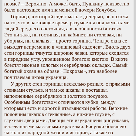
поэме? – Вероятно. А может быть, Пушкину неизвестно
было настоящее имя знаменитой дочери Кочубея.
Горница, в которой сидят мать с дочерью, не похожа
на то, что в настоящее время разумеется под комнатами
людей среднего состояния, а в особенности богатых.
Это ни зала, ни гостиная, ни кабинет, ни столовая, ни
уборная, ни спальня, – просто горница. Четыре окна ее
выходят непременно в «вишневый садочек». Вдоль двух
стен горницы тянутся широкие лавки, которые сходятся
в переднем углу, украшенном богатою киотою. В киоте
блестят иконы в золотых и серебряных окладах. Самый
богатый оклад на образе «Покровы», это наиболее
почитаемая икона украинца.
У других стен горницы несколько резных, с прямыми
стенками стульев, и там же шкапы и поставцы,
наполненные серебряною и золотою посудою.
Особенным богатством отличаются кубки, между
которыми есть н дорогой итальянской работы. Верхние
половины шкапов стеклянные, а нижние глухие, с
глухими дверцами. Дверцы эти изукрашены рисунками,
малеванными масляными красками. Рисунки большею
частью из народной жизни и истории, а также из