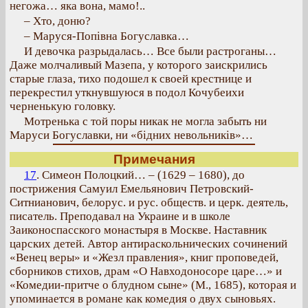
негожа… яка вона, мамо!..
– Хто, доню?
– Маруся-Попівна Богуславка…
И девочка разрыдалась… Все были растроганы…
Даже молчаливый Мазепа, у которого заискрились
старые глаза, тихо подошел к своей крестнице и
перекрестил уткнувшуюся в подол Кочубеихи
черненькую головку.
Мотренька с той поры никак не могла забыть ни
Маруси Богуславки, ни «бідних невольників»…
Примечания
17
. Симеон Полоцкий… – (1629 – 1680), до
пострижения Самуил Емельянович Петровский-
Ситнианович, белорус. и рус. обществ. и церк. деятель,
писатель. Преподавал на Украине и в школе
Заиконоспасского монастыря в Москве. Наставник
царских детей. Автор антираскольнических сочинений
«Венец веры» и «Жезл правления», книг проповедей,
сборников стихов, драм «О Навходоносоре царе…» и
«Комедии-притче о блудном сыне» (М., 1685), которая и
упоминается в романе как комедия о двух сыновьях.