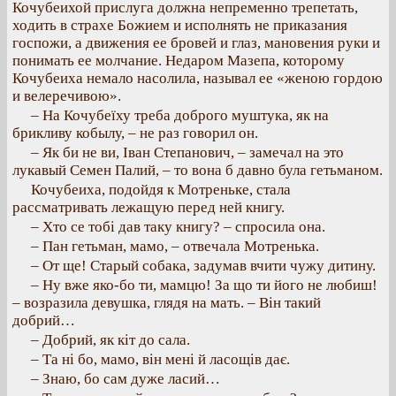
Кочубеихой прислуга должна непременно трепетать,
ходить в страхе Божием и исполнять не приказания
госпожи, а движения ее бровей и глаз, мановения руки и
понимать ее молчание. Недаром Мазепа, которому
Кочубеиха немало насолила, называл ее «женою гордою
и велеречивою».
– На Кочубеїху треба доброго муштука, як на
брикливу кобылу, – не раз говорил он.
– Як би не ви, Іван Степанович, – замечал на это
лукавый Семен Палий, – то вона б давно була гетьманом.
Кочубеиха, подойдя к Мотреньке, стала
рассматривать лежащую перед ней книгу.
– Хто се тобі дав таку книгу? – спросила она.
– Пан гетьман, мамо, – отвечала Мотренька.
– От ще! Старый собака, задумав вчити чужу дитину.
– Ну вже яко-бо ти, мамцю! За що ти його не любиш!
– возразила девушка, глядя на мать. – Він такий
добрий…
– Добрий, як кіт до сала.
– Та ні бо, мамо, він мені й ласощів дає.
– Знаю, бо сам дуже ласий…