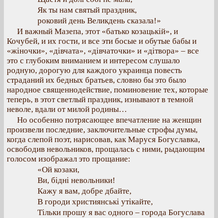
Як ты нам святый праздник,
роковий день Великдень сказала!»
И важный Мазепа, этот «батько козацькій», и
Кочубей, и их гости, и все эти босые и обутые бабы и
«жіночки», «дівчата», «дівчаточки» и «дітвора» – все
это с глубоким вниманием и интересом слушало
родную, дорогую для каждого украинца повесть
страданий их бедных братьев, словно бы это было
народное священнодействие, поминовение тех, которые
теперь, в этот светлый праздник, изнывают в темной
неволе, вдали от милой родины…
Но особенно потрясающее впечатление на женщин
произвели последние, заключительные строфы думы,
когда слепой поэт, нарисовав, как Маруся Богуславка,
освободив невольников, прощалась с ними, рыдающим
голосом изображал это прощание:
«Ой козаки,
Ви, бідні невольники!
Кажу я вам, добре дбайте,
В городи християнські утікайте,
Тільки прошу я вас одного – города Богуслава