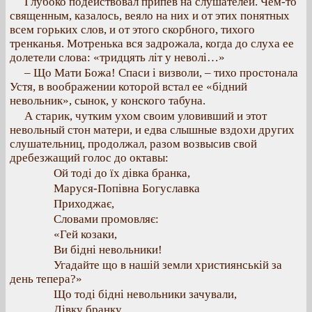
Глубоко подействовал припев на слушателей. Чем-то
священным, казалось, веяло на них и от этих понятных
всем горьких слов, и от этого скорбного, тихого
тренканья. Мотренька вся задрожала, когда до слуха ее
долетели слова: «тридцять літ у неволі…»
– Що Мати Божа! Спаси і визволи, – тихо простонала
Устя, в воображении которой встал ее «бідний
невольник», сынок, у конского табуна.
А старик, чутким ухом своим уловивший и этот
невольный стон матери, и едва слышные вздохи других
слушательниц, продолжал, разом возвысив свой
дребезжащий голос до октавы:
Ой тоді до їх дівка бранка,
Маруся-Попівна Богуславка
Приходжає,
Словами промовляє:
«Гей козаки,
Ви бідні невольники!
Угадайте що в нашій земли християнській за
день тепера?»
Що тоді бідні невольники зачували,
Дівку бранку.