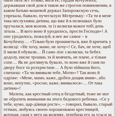
было пять лет только, мать ее, гордая Кочубеиха,
державшая свой дом в таком же строгом повиновении, в
каком батько-кошевой держал Запорожскую сечь,
упрекала, бывало, пучеглазую Мотреньку: «Та ти в мене
така неслухняна дитина, що вже й в пелюшках було
пручалася, мов козеня, та із колиски кожен тобі день
літала… В кого воно й уродилось, прости Господи»! А
оно уродилось, пожалуй, в нее же самое – в
Кочубеиху… «Тільки було прокинеться, вже й кричить у
колисці: «Не хочу, мамо, не хочу»! Се, бач, не хоче, щоб
її мили й обували… Й само лізе з колиски, та бебех
додолу, писне трошки, та й мовчить, не плаче, а тільки
сопе… Як не доглянуть бувало, то воно вже й ганя по
двору босе та розхристане… А було піймаєш його,
спитаєш: «Та чи вмивали тебе, Мотю»? Так воно й
одріже: «Мене, мамо, каже, дрібен дощик вмив», або
воно, непутно, «росою, каже, вмивалося»… От така
дитина»!
Мазепа, как крестный отец и бездетный, тоже не мог
не обратить внимания на этого бедового ребенка. «Се у
тебе, кумо, цар-дівиця росте», – говорил, бывало, старый
гетман, любуясь своею хорошенькою крестницей,
которая, сидя у него на коленях, теребила его за усы и за