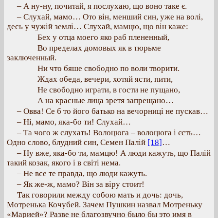
– А ну-ну, почитай, я послухаю, що воно таке є.
– Слухай, мамо… Ото він, менший син, уже на волі,
десь у чужій землі… Слухай, мамцю, що він каже:
Бех у отца моего яко раб плененный,
Во пределах домовых як в тюрьме
заключенный.
Ни что бяше свободно по воли творити.
Ждах обеда, вечери, хотяй ясти, пити,
Не свободно играти, в гости не пущано,
А на красные лица зретя запрещано…
– Овва! Се б то його батько на вечорниці не пускав…
– Ні, мамо, яка-бо ти! Слухай…
– Та чого ж слухать! Волоцюга – волоцюга і єсть…
Одно слово, блудний син, Семен Палій
[18]
…
– Ну вже, яка-бо ти, мамцю! А люди кажуть, що Палій
такий козак, якого і в світі нема.
– Не все те правда, що люди кажуть.
– Як же-ж, мамо? Він за віру стоит!
Так говорили между собою мать и дочь: дочь,
Мотренька Кочубей. Зачем Пушкин назвал Мотреньку
«Марией»? Разве не благозвучно было бы это имя в