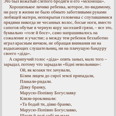
Это был вожатый слепого бродяги и его «міхоноша».
Хорошенькое личико ребенка, которое, по-видимому,
ни разу в жизни не было обмыто заботливыми руками
любящей матери, непокрытая головенка с спутавшимися
прядями никогда не чесанных волос, босые ноги, вместо
сапогов обутые в черную кору засохшей грязи, – все это,
буквально «голе й босе», само напрашивалось на
сожаление и участие; а между тем ребенок беззаботно
играл красным яичком, не обращая внимания ни на
вздыхающих слушательниц, ни на плачущую бандуру
своего «діда».
А скрипучий голос «діда» опять заныл, мало того –
зарыдал, потому что зарыдали «бідні невольники»:
Ой, як козаки теє зачували,
Білим лицем до сирої землі припадали,
Плакали-ридали.
Дівку бранку,
Марусю-Попівну Богуславку
Кляли-проклинали:
«Та бодай ти, дівко бранко,
Марусю-Попівно Богуславко,
Щастя й долі собі не мала,