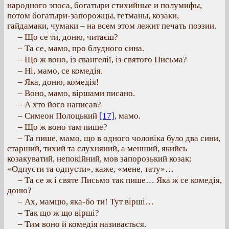
народного эпоса, богатыри стихийные и полумифы,
потом богатыри-запорожцы, гетманы, козаки,
гайдамаки, чумаки – на всем этом лежит печать поэзии.
– Що се ти, доню, читаєш?
– Та се, мамо, про блудного сина.
– Що ж воно, із євангелії, із святого Письма?
– Ні, мамо, се комедія.
– Яка, доню, комедія!
– Воно, мамо, віршами писано.
– А хто його написав?
– Симеон Полоцький
[17]
, мамо.
– Що ж воно там пише?
– Та пише, мамо, що в одного чоловіка було два сини,
старший, тихий та слухняний, а менший, якийсь
козакуватий, непокійний, мов запорозький козак:
«Одпусти та одпусти», каже, «мене, тату»…
– Та се ж і святе Письмо так пише… Яка ж се комедія,
доню?
– Ах, мамцю, яка-бо ти! Тут вірші…
– Так що ж що вірші?
– Тим воно й комедія називається.