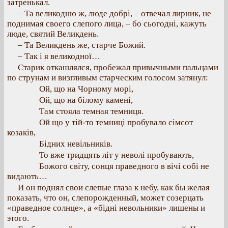
затренькал.
– Та великодню ж, люде добрі, – отвечал лирник, не
поднимая своего слепого лица, – бо сьогодні, кажуть
люде, святий Великдень.
– Та Великдень же, старче Божий.
– Так і я великодної…
Старик откашлялся, пробежал привычными пальцами
по струнам и визгливым старческим голосом затянул:
Ой, що на Чорному морі,
Ой, що на білому камені,
Там стояла темная темниця.
Ой що у тій-то темниці пробувало сімсот
козаків,
Бідних невільників.
То вже тридцять літ у неволі пробувають,
Божого світу, сонця праведного в вічі собі не
видають…
И он поднял свои слепые глаза к небу, как бы желая
показать, что он, слепорожденный, может созерцать
«праведное солнце», а «бідні невольники» лишены и
этого.