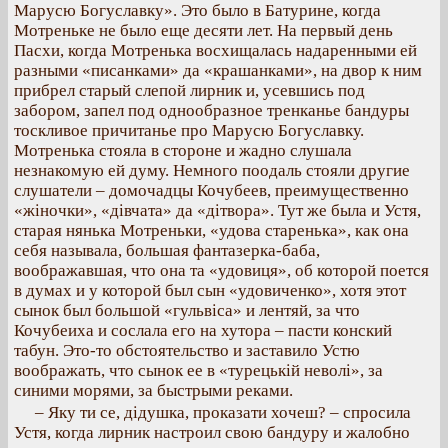
Марусю Богуславку». Это было в Батурине, когда
Мотреньке не было еще десяти лет. На первый день
Пасхи, когда Мотренька восхищалась надаренными ей
разными «писанками» да «крашанками», на двор к ним
прибрел старый слепой лирник и, усевшись под
забором, запел под однообразное тренканье бандуры
тоскливое причитанье про Марусю Богуславку.
Мотренька стояла в стороне и жадно слушала
незнакомую ей думу. Немного поодаль стояли другие
слушатели – домочадцы Кочубеев, преимущественно
«жіночки», «дівчата» да «дітвора». Тут же была и Устя,
старая нянька Мотреньки, «удова старенька», как она
себя называла, большая фантазерка-баба,
воображавшая, что она та «удовиця», об которой поется
в думах и у которой был сын «удовиченко», хотя этот
сынок был большой «гульвіса» и лентяй, за что
Кочубеиха и сослала его на хутора – пасти конский
табун. Это-то обстоятельство и заставило Устю
воображать, что сынок ее в «турецькій неволі», за
синими морями, за быстрыми реками.
– Яку ти се, дідушка, проказати хочеш? – спросила
Устя, когда лирник настроил свою бандуру и жалобно