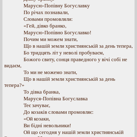
Марусю-Попівну Богуславку
По річах познавали,
Словами промовляли:
«Гей, дівко бранко,
Марусю-Попівно Богуславко!
Почим ми можем знати,
Що в нашій земли християнській за день тепера,
Бо тридцять літ у неволі пробуваєм,
Божого свиту, сонця праведного у вічі собі не
видаєм,
То ми не можемо знати,
Що в нашій земли християнській за день
тепера?»
То дівка бранка,
Маруся-Попівна Богуславка
Теє зачуває,
До козаків словами промовляє:
«Ой козаки,
Ви бідні невольники!
Ой що сегодня у нашій земли християнській