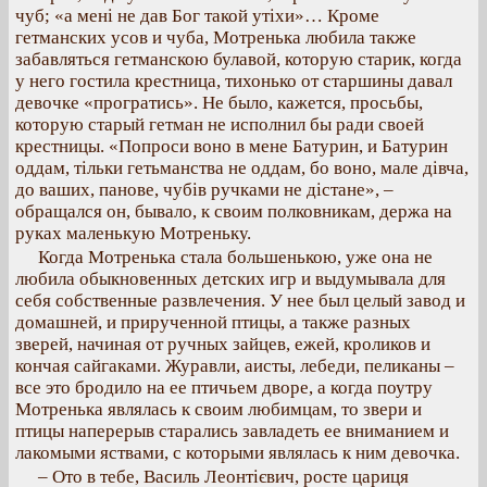
чуб; «а мені не дав Бог такой утіхи»… Кроме
гетманских усов и чуба, Мотренька любила также
забавляться гетманскою булавой, которую старик, когда
у него гостила крестница, тихонько от старшины давал
девочке «програтись». Не было, кажется, просьбы,
которую старый гетман не исполнил бы ради своей
крестницы. «Попроси воно в мене Батурин, и Батурин
оддам, тільки гетьманства не оддам, бо воно, мале дівча,
до ваших, панове, чубів ручками не дістане», –
обращался он, бывало, к своим полковникам, держа на
руках маленькую Мотреньку.
Когда Мотренька стала большенькою, уже она не
любила обыкновенных детских игр и выдумывала для
себя собственные развлечения. У нее был целый завод и
домашней, и прирученной птицы, а также разных
зверей, начиная от ручных зайцев, ежей, кроликов и
кончая сайгаками. Журавли, аисты, лебеди, пеликаны –
все это бродило на ее птичьем дворе, а когда поутру
Мотренька являлась к своим любимцам, то звери и
птицы наперерыв старались завладеть ее вниманием и
лакомыми яствами, с которыми являлась к ним девочка.
– Ото в тебе, Василь Леонтієвич, росте цариця