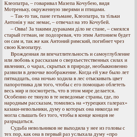
Клеопатра, – говаривал Мазепа Кочубею, видя
Мотреньку, окруженную зверями и птицами.
– Так-то так, пане гетьмане, Клеопатра, та тільки
Антонія у нас немає, – отвечал на это Кочубей.
– Овва! За такими дураками діло не стане, – смеялся
старый гетман, не подозревая, что этим Антонием будет
он сам и, так же как Антоний римский, погибнет чрез
свою Клеопатру.
Врожденная ли впечатлительность и самоуглубление
или любовь к рассказам о сверхъестественных силах и
явлениях, о чарах, скрытых в природе, необыкновенно
развили в девочке воображение. Когда ей уже было лет
пятнадцать, она ночью ходила в лес отыскивать цвет
папоротника для того, чтобы с его помощью облететь
весь мир и посмотреть, что в этом мире делается.
Особенно ее тянуло в те неведомые страны, где, по
народным рассказам, томились на «турецких галерах»
казаки-невольники, думу о которых она никогда не
могла слышать без того, чтобы в конце концов не
разрыдаться.
Судьба невольников не выходила у нее из головы с
тех пор, как она в первый раз услыхала думу «про