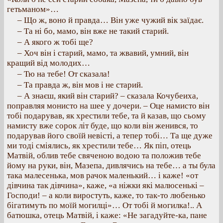
гетьманом»…
– Що ж, воно й правда… Він уже чужий вік заїдає.
– Та ні бо, мамо, він вже не такий старий.
– А якого ж тобі ще?
– Хоч він і старий, мамо, та жвавий, умний, він
кращий від молодих…
– Тю на тебе! От сказала!
– Та правда ж, він мов і не старий.
– А знаєш, який він старий? – сказала Кочубеиха,
поправляя монисто на шее у дочери. – Оце намисто він
тобі подарував, як хрестили тебе, та й казав, що сьому
намисту вже сорок літ буде, що коли він женився, то
подарував його своїй невісті, а тепер тобі… Та ще дуже
ми тоді сміялись, як хрестили тебе… Як піп, отець
Матвій, облив тебе свяченою водою та положив тебе
йому на руки, він, Мазепа, дивлячись на тебе… а ты була
така малесенька, мов рачок маленький… і каже! «от
дівчина так дівчина», каже, «а ніжки які малюсенькі –
Господи! – а коли виростуть, каже, то так-то любенько
бігатимуть по моїй могилці»… От тобі й могилка!.. А
батюшка, отець Матвій, і каже: «Не загадуйте-ка, пане