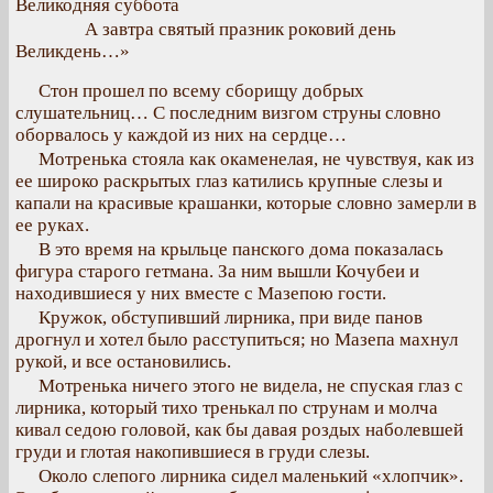
Великодняя суббота
А завтра святый празник роковий день
Великдень…»
Стон прошел по всему сборищу добрых
слушательниц… С последним визгом струны словно
оборвалось у каждой из них на сердце…
Мотренька стояла как окаменелая, не чувствуя, как из
ее широко раскрытых глаз катились крупные слезы и
капали на красивые крашанки, которые словно замерли в
ее руках.
В это время на крыльце панского дома показалась
фигура старого гетмана. За ним вышли Кочубеи и
находившиеся у них вместе с Мазепою гости.
Кружок, обступивший лирника, при виде панов
дрогнул и хотел было расступиться; но Мазепа махнул
рукой, и все остановились.
Мотренька ничего этого не видела, не спуская глаз с
лирника, который тихо тренькал по струнам и молча
кивал седою головой, как бы давая роздых наболевшей
груди и глотая накопившиеся в груди слезы.
Около слепого лирника сидел маленький «хлопчик».