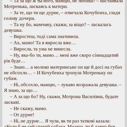
– Та за що ж ты його, мамцю, не любиш? – настаивала
Мотренька, ласкаясь к матери.
– За те, що ти ще дурне, – отвечала Кочубеиха, гладя
голову дочери.
– Та ну бо, мамчику, скажи, за віщо? – ласкалась
девушка.
– Виростеш, тоді сама знатимеш.
– Ах, мамо! Та я виросла вже…
– Виросла, та ума не винесла.
– Ну, яка-бо ти, мамо… мені вже скоро сімнадцатий
рік буде…
– Знаю… а молоко материнське он ще й досі на губах
не обсохло… – И Кочубеиха тронула Мотреньку по
губам.
– Ні, обсохло, мамцю, – лукаво возражала девушка. –
Я знаю, за що…
– А за що бо? Ну, скажи, Мотрона Василівна, будьте
ласкаві.
– Не скажу, мамо.
– От дурне!
– Ні, не дурне… Я чула, як ти раз таткові казала:
«Коли б не сей старий собака, Мазепа, ти б давно був