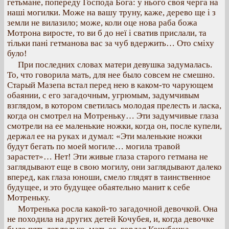
гетьмане, попереду Господа Бога: у нього своя черга на
наші могилки. Може на вашу труну, каже, дерево ще і з
земли не вилазило; може, коли оце нова раба божа
Мотрона виросте, то ви б до неї і сватив прислали, та
тільки пані гетманова вас за чуб вдержить… Ото сміху
було!
При последних словах матери девушка задумалась.
То, что говорила мать, для нее было совсем не смешно.
Старый Мазепа встал перед нею в каком-то чарующем
обаянии, с его загадочным, угрюмым, задумчивым
взглядом, в котором светилась молодая прелесть и ласка,
когда он смотрел на Мотреньку… Эти задумчивые глаза
смотрели на ее маленькие ножки, когда он, после купели,
держал ее на руках и думал: «Эти маленькие ножки
будут бегать по моей могиле… могила травой
зарастет»… Нет! Эти живые глаза старого гетмана не
заглядывают еще в свою могилу, они заглядывают далеко
вперед, как глаза юноши, смело глядят в таинственное
будущее, и это будущее обаятельно манит к себе
Мотреньку.
Мотренька росла какой-то загадочной девочкой. Она
не походила на других детей Кочубея, и, когда девочке