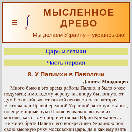
МЫСЛЕННОЕ
ДРЕВО
☰
Мы делаем Украину – українською!
Царь и гетман
Часть первая
8. У Палиихи в Паволочи
Даниил Мордовцев
Много было в это время работы Палию, и было о чем
подумать; и молодому черепу так впору бы лопнуть от
дум беспокойных, от тяжкой неизвестности, которая
тяготела над Правобережной Украиной, которую старые,
но еще мощные руки Палия буквально вынули из
могилы, как о том пророчествовал Юрий Крижанич…
Не хочет брать Палия с его воскресшею Украйною под
свою высокую руку московский царь, да и как ему взять