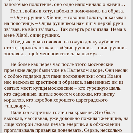
заполочью полотенце, оно одно напоминало о жизни…
Гости, войдя в хату, набожно помолились на образа.
– Оце й рушник Хіврин, – говорил Голота, показывая
на полотенце. – Оцим рушником нам піп у церкві руки
зв’язав, на віки зв’язав… Так смерть розв’язала. Нема в
мене Хіврі, один рушник.
И бедняк, упав головою на голую доску дубового
стола, горько заплакал… «Один рушник… один рушник
зостався… щоб мені повіситись на ньому»…
Не более как через час после этого московские
проезжие люди были уже на Палиевом дворе. Они несли
с собою подарки для пани полковничихи: отец Иоанн
нес несколько крестиков и образков, вывезенных им из
святых мест; купцы московские – кто турецкую шаль,
кто сафьянные, шитые золотом сапожки, кто нитку
кораллов, кто коробок хорошего цареградского
«инджиру».
Палииха встретила гостей на крыльце. Это была
высокая, массивная, уже довольно пожилая женщина, на
лице которой лежала печать энергии, а в обхождении
проглядывала привычка повелевать. Серые, несколько