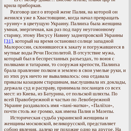
крила приборкав.
Разговор шел о второй жене Палия, на которой он
женился уже в Хвастовщине, когда начал превращать
«руину» в цветущую Украину. Палииха была женщина
умная, энергичная, как раз под пару неугомонному
старику, этому Иисусу Навину заднепровской Украины
[31]
, который на время остановил солнце западной
Малороссии, склонявшееся к закату и погружавшееся в
мутные воды Речи Посполитой. В отсутствие мужа,
который был в беспрестанных разъездах, то воюя с
поляками и татарами, то сооружая крепости, Палииха
брала правление полком и землею в свои умелые руки, и
из этих рук ничто не вываливалось: она отдавала
приказы казацким старшинам, выслушивала их доклады,
держала суд и расправу, принимала посланцев со всех
мест: из Киева, из Батурина, от польской шляхты. По
всей Правобережной и частью по Левобережной
Украине раздавалось имя «пані-матки», «Паліїхи»,
почти столь же громко, как имена Палия и Мазепы.
Историческая судьба украинской женщины и
женщины московской, великорусской, представляет
собою явления, далеко не похожие одно на другое. На