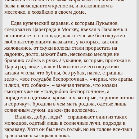
была и комендантом крепости, и полковником в
местечке, и хозяйкою в своем доме.
Едва купеческий караван, с которым Лукьянов
следовал из Цареграда в Москву, въехал в Паволочь и
остановился на площади, как тотчас же был окружен
любопытствующими казаками, у которых, как они
жаловались, от скуки волосы стали прорастать на
ладонях, долго, может быть, несколько месяцев не
бравших сабель в руки. Лукьянов, который, проезжая в
Царьград, видел, как в Паволочи же его окружили
казаки «голы, что бубны, без рубах, нагие, страшны
зело», «все голудьба беспорточная», «черны, что арапы,
и лихи, что собаки», – замечал теперь, что казаки
смотрят уже не «голудьбою беспорточной», а
порядочно одетыми, кроме тех, которые, «пропив штаны
и сорочку», бродили в чем мать родила, одетые лишь
солнечным лучом, да кое-где волосами…
– Відкіля, добрі люди? – спрашивает один из таких
молодцов, одетый лишь в солнечные лучи, подходя к
каравану. Хотя он был весь голый, но на голове все-таки
красовалась казацкая шапка.