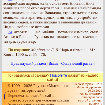
ассирийская царица, жена основателя Ниневии Нина,
занявшая после его смерти трон. С именем Семирамиды
связывалось основание Вавилона, строительство в нем
великолепных архитектурных памятников, устройство
висячих садов, а также походы и завоевания до самой
Индии, любовные истории.
34
. агаряне… – По Библии – потомки Измаила, сына
Агари; в Древней Руси так назывались все магометане –
татары, турки и др.
По изданию
:
Мордовцев Д. Л.
Царь и гетман. – М.:
Книга, 1990 г., с. 65 – 76.
Предыдущий раздел
|
Выше
|
Следующий раздел
Понравилась страница?
Помогите
развитию нашего
сайта!
Число загрузок : 3 207
© 1999 – 2026 Группа «Мысленного
Модифицировано :
древа», авторы статей
26.08.2019
Если вы заметили
Перепечатка статей с сайта
ошибку набора
приветствуется при условии ссылки
на этой странице,
выделите
(гиперссылки) на наш сайт