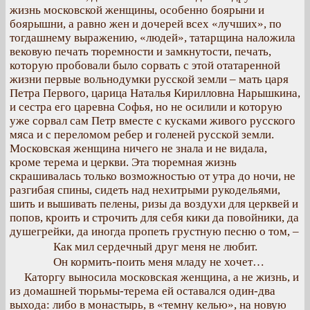
жизнь московской женщины, особенно боярыни и
боярышни, а равно жен и дочерей всех «лучших», по
тогдашнему выражению, «людей», татарщина наложила
вековую печать тюремности и замкнутости, печать,
которую пробовали было сорвать с этой отатаренной
жизни первые вольнодумки русской земли – мать царя
Петра Первого, царица Наталья Кирилловна Нарышкина,
и сестра его царевна Софья, но не осилили и которую
уже сорвал сам Петр вместе с кусками живого русского
мяса и с переломом ребер и голеней русской земли.
Московская женщина ничего не знала и не видала,
кроме терема и церкви. Эта тюремная жизнь
скрашивалась только возможностью от утра до ночи, не
разгибая спины, сидеть над нехитрыми рукодельями,
шить и вышивать пелены, ризы да воздухи для церквей и
попов, кроить и строчить для себя кики да повойники, да
душегрейки, да иногда пропеть грустную песню о том, –
Как мил сердечный друг меня не любит.
Он кормить-поить меня младу не хочет…
Каторгу выносила московская женщина, а не жизнь, и
из домашней тюрьмы-терема ей оставался один-два
выхода: либо в монастырь, в «темну келью», на новую