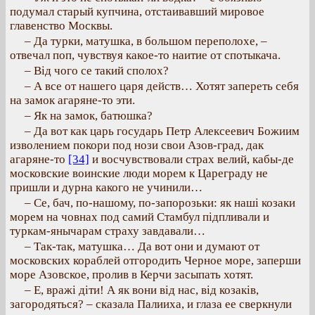
подумал старый купчина, отстаивавший мировое
главенство Москвы.
– Да турки, матушка, в большом переполохе, –
отвечал поп, чувствуя какое-то наитие от спотыкача.
– Від чого се такий сполох?
– А все от нашего царя действ… Хотят запереть себя
на замок агаряне-то эти.
– Як на замок, батюшка?
– Да вот как царь государь Петр Алексеевич Божиим
изволением покори под нози свои Азов-град, дак
агаряне-то
[34]
и восчувствовали страх велий, кабы-де
московские воинские люди морем к Цареграду не
пришли и дурна какого не учинили…
– Се, бач, по-нашому, по-запорозьки: як наші козаки
морем на човнах под самий Стамбул підпливали и
туркам-янычарам страху завдавали…
– Так-так, матушка… Да вот они и думают от
московских кораблей отгородить Черное море, заперши
море Азовское, пролив в Керчи засыпать хотят.
– Е, вражі діти! А як вони від нас, від козаків,
загородяться? – сказала Палииха, и глаза ее сверкнули