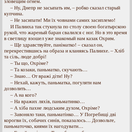
зловещим огнем.
– Ну, Днепр не засыпать им, – робко сказал старый
купчина.
– Не засипати! Ми їх човнами самих засиплемо!
И Палииха так стукнула по столу своею богатырскою
рукой, что жареный баран свалился с ног. Но в это время
в светлицу взошел уже знакомый нам казак Охрим.
– Ще здравствуйте, паніматко! – сказал он,
перекрестившись на образа и кланяясь Палиихе. – Хліб
та сіль, люде добрі!
– Ты що, Охріме?
– Та козаки, паньматко, скучають…
– Знаю… От вражі діти! Ну?
– Нехай, кажуть, паньматка, погуляти нам
дозволить…
– А на кого?
– На вражих ляхів, паньматинко…
– А хіба пахне людським духом, Охріме?
– Завоняло таки, паньматінко… У Погребищі дві
корогви їх, собачих синів, показалось… Дозвольте,
паньматочко, киями їх нагодувати…