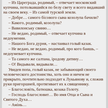
– Из Цареграда, родимый, – отвечает московский
купчина, потолкавшийся по белу свету и всего видавший
на своем веку. – Из самой турской земли.
– Добре… самого бісового сына козолупа бачили?
– Какого, родимый, козолупа?
– Вавилонську свиню…
– Не ведаю, родимый, – отвечает купчина в
недоумении.
– Нашого Бога дурня, – настаивал голый казак.
– Не ведаю, не ведаю, родимый, про кого баишь, –
недоумевает купчина.
– Та самого же салтана, іродову дитину…
– О! Видывали, видывали…
Увидев попа, голый казак, не забывающий своего
человеческого достоинства, хоть оно и ничем не
прикрыто, почтительно подходит к Лукьянову и, сложив
руки пригоршней, протягивает их к священнику.
– Благословіть, батюшка, козака Голоту.
– Господь благословит… Во имя Отца и Сына и
Святого Духа…
– Амінь…