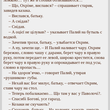
ложкою… Тут же и собаки облизываются…
– Що, Охріме, виспався? – спрашивает старик,
завидев казака.
– Виспався, батьку.
– А снідав?
– Снідав.
– А оцієї не цілував? – указывает Палий на бутыль с
водкой.
– Зачепив трохи, батьку, – улыбается Охрим.
– А ну, зачепи ще. – И Палий наливает чару. Охрим
бережно, словно чашу с дарами, берет чару в правую
руку, потом передает ее левой, широко крестится, снова
берет чару в правую руку и опрокидывает ее под усы,
словно в пропасть…
– На здоров’ячко, – говорит Палий, утирая
«рушником» губы.
– Нехай вас Бог милує, батьку, – отвечает Охрим,
ставя чару на стол.
– Теперь побалакаємо… Що там у вас у Паволочі?.
– Спасибі Богові, усе гаразд.
– Козаки не скучають?
– Скучають, батьку… На долонях, кажуть, шерсть