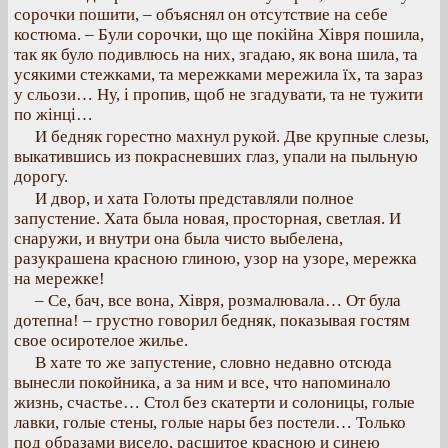
сорочки пошити, – объяснял он отсутствие на себе
костюма. – Були сорочки, що ще покійна Хівря пошила,
так як було подивлюсь на них, згадаю, як вона шила, та
усякими стежками, та мережками мережила їх, та зараз
у сльози… Ну, і пропив, щоб не згадувати, та не тужити
по жінці…
И бедняк горестно махнул рукой. Две крупные слезы,
выкатившись из покрасневших глаз, упали на пыльную
дорогу.
И двор, и хата Голоты представляли полное
запустение. Хата была новая, просторная, светлая. И
снаружи, и внутри она была чисто выбелена,
разукрашена красною глиною, узор на узоре, мережка
на мережке!
– Се, бач, все вона, Хівря, розмалювала… От була
дотепна! – грустно говорил бедняк, показывая гостям
свое осиротелое жилье.
В хате то же запустение, словно недавно отсюда
вынесли покойника, а за ним и все, что напоминало
жизнь, счастье… Стол без скатерти и солоницы, голые
лавки, голые стены, голые нары без постели… Только
под образами висело, расшитое красною и синею