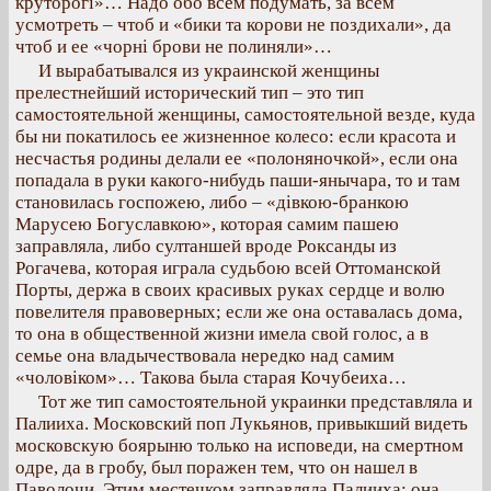
круторогі»… Надо обо всем подумать, за всем
усмотреть – чтоб и «бики та корови не поздихали», да
чтоб и ее «чорні брови не полиняли»…
И вырабатывался из украинской женщины
прелестнейший исторический тип – это тип
самостоятельной женщины, самостоятельной везде, куда
бы ни покатилось ее жизненное колесо: если красота и
несчастья родины делали ее «полоняночкой», если она
попадала в руки какого-нибудь паши-янычара, то и там
становилась госпожею, либо – «дівкою-бранкою
Марусею Богуславкою», которая самим пашею
заправляла, либо султаншей вроде Роксанды из
Рогачева, которая играла судьбою всей Оттоманской
Порты, держа в своих красивых руках сердце и волю
повелителя правоверных; если же она оставалась дома,
то она в общественной жизни имела свой голос, а в
семье она владычествовала нередко над самим
«чоловіком»… Такова была старая Кочубеиха…
Тот же тип самостоятельной украинки представляла и
Палииха. Московский поп Лукьянов, привыкший видеть
московскую боярыню только на исповеди, на смертном
одре, да в гробу, был поражен тем, что он нашел в
Паволочи. Этим местечком заправляла Палииха: она