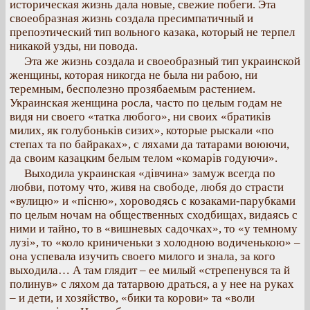
историческая жизнь дала новые, свежие побеги. Эта
своеобразная жизнь создала пресимпатичный и
препоэтический тип вольного казака, который не терпел
никакой узды, ни повода.
Эта же жизнь создала и своеобразный тип украинской
женщины, которая никогда не была ни рабою, ни
теремным, бесполезно прозябаемым растением.
Украинская женщина росла, часто по целым годам не
видя ни своего «татка любого», ни своих «братиків
милих, як голубоньків сизих», которые рыскали «по
степах та по байраках», с ляхами да татарами воюючи,
да своим казацким белым телом «комарів годуючи».
Выходила украинская «дівчина» замуж всегда по
любви, потому что, живя на свободе, любя до страсти
«вулицю» и «пісню», хороводясь с козаками-парубками
по целым ночам на общественных сходбищах, видаясь с
ними и тайно, то в «вишневых садочках», то «у темному
лузі», то «коло криниченьки з холодною водиченькою» –
она успевала изучить своего милого и знала, за кого
выходила… А там глядит – ее милый «стрепенувся та й
полинув» с ляхом да татарвою драться, а у нее на руках
– и дети, и хозяйство, «бики та корови» та «воли