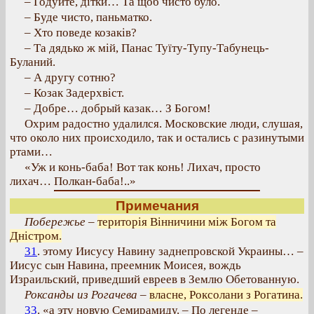
– Годуйте, дітки… Та щоб чисто було.
– Буде чисто, паньматко.
– Хто поведе козаків?
– Та дядько ж мій, Панас Туїту-Тупу-Табунець-
Буланий.
– А другу сотню?
– Козак Задерхвіст.
– Добре… добрый казак… З Богом!
Охрим радостно удалился. Московские люди, слушая,
что около них происходило, так и остались с разинутыми
ртами…
«Уж и конь-баба! Вот так конь! Лихач, просто
лихач… Полкан-баба!..»
Примечания
Побережье
–
територія Вінничини між Богом та
Дністром.
31
. этому Иисусу Навину заднепровской Украины… –
Иисус сын Навина, преемник Моисея, вождь
Израильский, приведший евреев в Землю Обетованную.
Роксанды из Рогачева
–
власне, Роксолани з Рогатина.
33
. «а эту новую Семирамиду. – По легенде –