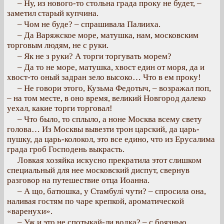
– Ну, из нового-то стольна града проку не будет, –
заметил старый купчина.
– Чом не буде? – спрашивала Палииха.
– Да Варяжское море, матушка, нам, московским
торговым людям, не с руки.
– Як не з руки? А торги торгувать морем?
– Да то не море, матушка, хвост един от моря, да и
хвост-то оный задран зело высоко… Что в ем проку!
– Не говори этого, Кузьма Федотыч, – возражал поп,
– на том месте, в оно время, великий Новгород далеко
уехал, какие торги торговал!
– Что было, то сплыло, а ноне Москва всему свету
голова… Из Москвы вывезти трон царский, да царь-
пушку, да царь-колокол, это все едино, что из Ерусалима
града гроб Господень выкрасть.
Ловкая хозяйка искусно прекратила этот слишком
специальный для нее московский диспут, свернув
разговор на путешествие отца Иоанна.
– А що, батюшка, у Стамбулі чути? – спросила она,
наливая гостям по чаре крепкой, ароматической
«варенухи».
– Уж и это не спотыкай-ли водка? – с боязнью