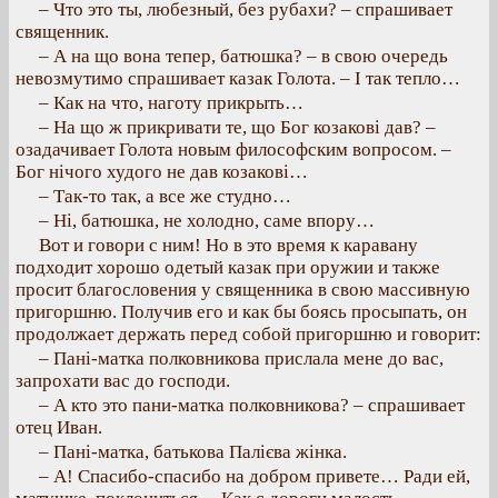
– Что это ты, любезный, без рубахи? – спрашивает
священник.
– А на що вона тепер, батюшка? – в свою очередь
невозмутимо спрашивает казак Голота. – І так тепло…
– Как на что, наготу прикрыть…
– На що ж прикривати те, що Бог козакові дав? –
озадачивает Голота новым философским вопросом. –
Бог нічого худого не дав козакові…
– Так-то так, а все же студно…
– Ні, батюшка, не холодно, саме впору…
Вот и говори с ним! Но в это время к каравану
подходит хорошо одетый казак при оружии и также
просит благословения у священника в свою массивную
пригоршню. Получив его и как бы боясь просыпать, он
продолжает держать перед собой пригоршню и говорит:
– Пані-матка полковникова прислала мене до вас,
запрохати вас до господи.
– А кто это пани-матка полковникова? – спрашивает
отец Иван.
– Пані-матка, батькова Палієва жінка.
– А! Спасибо-спасибо на добром привете… Ради ей,