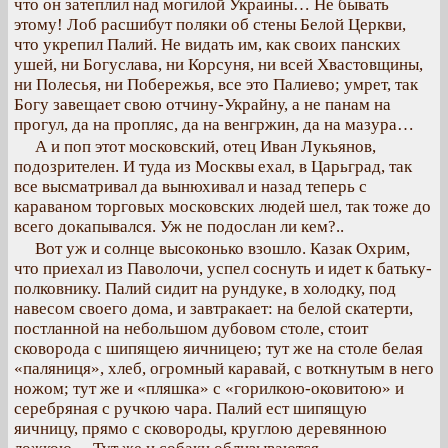
что он затеплил над могилой Украины… Не бывать
этому! Лоб расшибут поляки об стены Белой Церкви,
что укрепил Палий. Не видать им, как своих панских
ушей, ни Богуслава, ни Корсуня, ни всей Хвастовщины,
ни Полесья, ни Побережья, все это Палиево; умрет, так
Богу завещает свою отчину-Украйну, а не панам на
прогул, да на пропляс, да на венгржин, да на мазура…
А и поп этот московский, отец Иван Лукьянов,
подозрителен. И туда из Москвы ехал, в Царьград, так
все высматривал да вынюхивал и назад теперь с
караваном торговых московских людей шел, так тоже до
всего докапывался. Уж не подослан ли кем?..
Вот уж и солнце высоконько взошло. Казак Охрим,
что приехал из Паволочи, успел соснуть и идет к батьку-
полковнику. Палий сидит на рундуке, в холодку, под
навесом своего дома, и завтракает: на белой скатерти,
постланной на небольшом дубовом столе, стоит
сковорода с шипящею яичницею; тут же на столе белая
«паляниця», хлеб, огромный каравай, с воткнутым в него
ножом; тут же и «пляшка» с «горилкою-оковитою» и
серебряная с ручкою чара. Палий ест шипящую
яичницу, прямо с сковороды, круглою деревянною