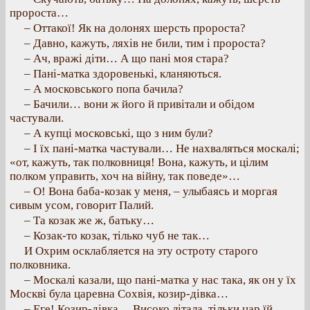
пророста…
– Оттакої! Як на долонях шерсть пророста?
– Давно, кажуть, ляхів не били, тим і пророста?
– Ач, вражі діти… А що пані моя стара?
– Пані-матка здоровенькі, кланяються.
– А московського попа бачила?
– Бачили… вони ж його й привітали и обідом
частували.
– А купці московські, що з ним були?
– І їх пані-матка частували… Не нахваляться москалі;
«от, кажуть, так полковниця! Вона, кажуть, и цілим
полком управить, хоч на війну, так поведе»…
– О! Вона баба-козак у меня, – улыбаясь и моргая
сивым усом, говорит Палий.
– Та козак же ж, батьку…
– Козак-то козак, тілько чуб не так…
И Охрим осклабляется на эту остроту старого
полковника.
– Москалі казали, що пані-матка у нас така, як он у їх
Москві була царевна Сохвія, козир-дівка…
– Еге! Козир-дівка… Високо літала, тільки цар їй