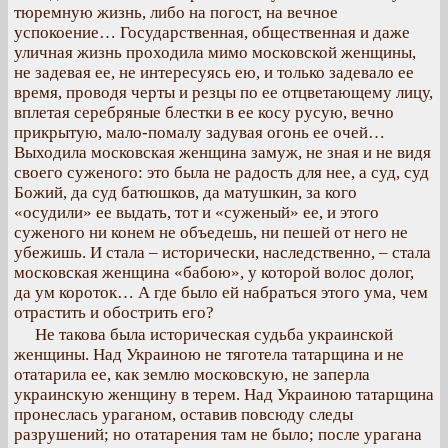
тюремную жизнь, либо на погост, на вечное
успокоение… Государственная, общественная и даже
уличная жизнь проходила мимо московской женщины,
не задевая ее, не интересуясь ею, и только задевало ее
время, проводя черты и резцы по ее отцветающему лицу,
вплетая серебряные блестки в ее косу русую, вечно
прикрытую, мало-помалу задувая огонь ее очей…
Выходила московская женщина замуж, не зная и не видя
своего суженого: это была не радость для нее, а суд, суд
Божий, да суд батюшков, да матушкин, за кого
«осудили» ее выдать, тот и «суженый» ее, и этого
суженого ни конем не объедешь, ни пешей от него не
убежишь. И стала – исторически, наследственно, – стала
московская женщина «бабою», у которой волос долог,
да ум короток… А где было ей набраться этого ума, чем
отрастить и обострить его?
Не такова была историческая судьба украинской
женщины. Над Украиною не тяготела татарщина и не
отатарила ее, как землю московскую, не заперла
украинскую женщину в терем. Над Украиною татарщина
пронеслась ураганом, оставив повсюду следы
разрушений; но отатарения там не было; после урагана