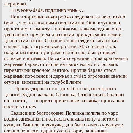
жердочки.
«Ну, конь-баба, подлинно конь»…
Поп и торговые люди робко следовали за нею, точно
боясь, что пол под ними подломится. Они вступили в
просторную комнату с широкими лавками вдоль стен,
увешанных оружием и разными принадлежностями и
добытками охоты. С одной стены глядела гигантская
голова тура с огромными рогами. Массивный стол,
покрытый шитою узорами скатертью, был уставлен
яствами и питиями. На самой середине стола красовался
жареный баран, стоящий на своих ногах и с рогами,
перевитыми красною лентою. Против барана стоял
жареный поросенок и держал в зубах огромный свежий
огурец, висевший на голубой ленте.
– Прошу, дорогі гості, до хліба-солі, поснідати з
дороги. Будьте ласкаві, батюшка, благословіть брашно
сіє и питіє, – говорила приветливая хозяйка, приглашая
гостей к столу.
Священник благословил. Палииха налила по чаре
водки-запеканки и поднесла сначала попу, а потом и
купцам. Выпили, крякнули, да и было отчего крякнуть:
словно веником, царапнула по горлу запеканка.