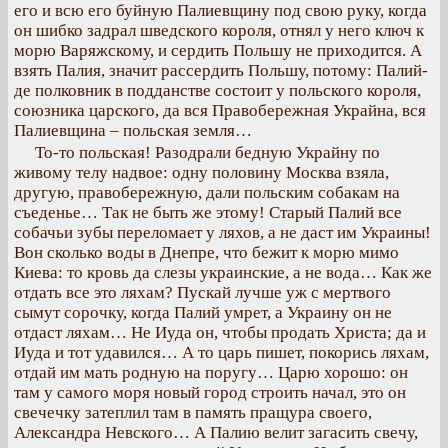
его и всю его буйную Палиевщину под свою руку, когда
он шибко задрал шведского короля, отнял у него ключ к
морю Варяжскому, и сердить Польшу не приходится. А
взять Палия, значит рассердить Польшу, потому: Палий-
де полковник в подданстве состоит у польского короля,
союзника царского, да вся Правобережная Украйна, вся
Палиевщина – польская земля…
То-то польская! Разодрали бедную Украйну по
живому телу надвое: одну половину Москва взяла,
другую, правобережную, дали польским собакам на
съеденье… Так не быть же этому! Старый Палий все
собачьи зубы переломает у ляхов, а не даст им Украины!
Вон сколько воды в Днепре, что бежит к морю мимо
Киева: то кровь да слезы украинские, а не вода… Как же
отдать все это ляхам? Пускай лучше уж с мертвого
сымут сорочку, когда Палий умрет, а Украину он не
отдаст ляхам… Не Иуда он, чтобы продать Христа; да и
Иуда и тот удавился… А то царь пишет, покорись ляхам,
отдай им мать родную на поругу… Царю хорошо: он
там у самого моря новый город строить начал, это он
свечечку затеплил там в память пращура своего,
Александра Невского… А Палию велит загасить свечу,