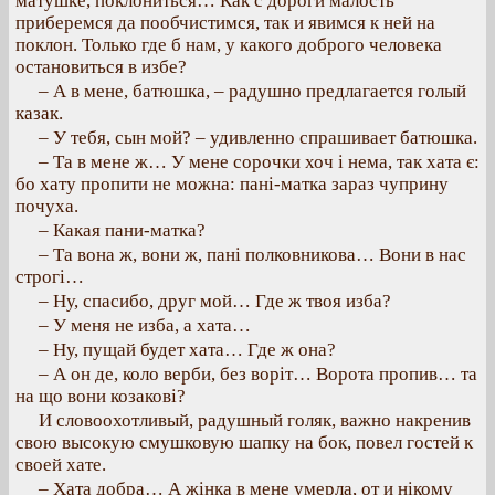
матушке, поклониться… Как с дороги малость
приберемся да пообчистимся, так и явимся к ней на
поклон. Только где б нам, у какого доброго человека
остановиться в избе?
– А в мене, батюшка, – радушно предлагается голый
казак.
– У тебя, сын мой? – удивленно спрашивает батюшка.
– Та в мене ж… У мене сорочки хоч і нема, так хата є:
бо хату пропити не можна: пані-матка зараз чуприну
почуха.
– Какая пани-матка?
– Та вона ж, вони ж, пані полковникова… Вони в нас
строгі…
– Ну, спасибо, друг мой… Где ж твоя изба?
– У меня не изба, а хата…
– Ну, пущай будет хата… Где ж она?
– А он де, коло верби, без воріт… Ворота пропив… та
на що вони козакові?
И словоохотливый, радушный голяк, важно накренив
свою высокую смушковую шапку на бок, повел гостей к
своей хате.
– Хата добра… А жінка в мене умерла, от и нікому