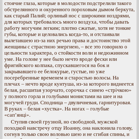
стоячие глаза, которые в молодости подстрелили такого
обстрелянного и окуренного пороховым дымом беркута,
как старый Палий; орлиный нос с широкими ноздрями,
для которых требовалось много воздуха, чтобы давать
работу могучим легким; плотно сжатые, хотя не тонкие
губы, которые и целовались когда-то, и отстаивали
вылетавшею из-за них речью права и достоинство этой
женщины с страстною энергиею, – все это говорило о
цельности характера, о стойкости воли и недюжинном
уме. На голове у нее было нечто вроде фески или
фригийского колпака, спускавшегося на бок и
закрывавшего ее белокурые, густые, но уже
посеребренные временем и старостью волосы. На
плечах – нечто вроде кунтуша, из-за которого виднеется
белая, расшитая узорчато, сорочка с синею «стрічкою»
у полного горла и голубыми монистами на шее и на
могучей груди. Сподница – двуличневая, гарнитуровая.
В руках – белая «хустка». На ногах – голубые
«сап’янці».
Ступив своей грузной, но свободной, мужской
походкой навстречу отцу Иоанну, она наклонила голову,
согнув только свою воловью шею и не сгибая спины, и