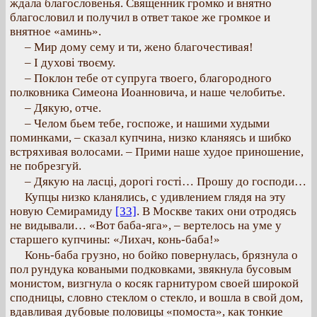
ждала благословенья. Священник громко и внятно
благословил и получил в ответ такое же громкое и
внятное «аминь».
– Мир дому сему и ти, жено благочестивая!
– І духові твоєму.
– Поклон тебе от супруга твоего, благородного
полковника Симеона Иоанновича, и наше челобитье.
– Дякую, отче.
– Челом бьем тебе, госпоже, и нашими худыми
поминками, – сказал купчина, низко кланяясь и шибко
встряхивая волосами. – Прими наше худое приношение,
не побрезгуй.
– Дякую на ласці, дорогі гості… Прошу до господи…
Купцы низко кланялись, с удивлением глядя на эту
новую Семирамиду
[33]
. В Москве таких они отродясь
не видывали… «Вот баба-яга», – вертелось на уме у
старшего купчины: «Лихач, конь-баба!»
Конь-баба грузно, но бойко повернулась, брязнула о
пол рундука коваными подковками, звякнула бусовым
монистом, визгнула о косяк гарнитуром своей широкой
сподницы, словно стеклом о стекло, и вошла в свой дом,
вдавливая дубовые половицы «помоста», как тонкие