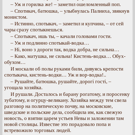
– Уж и горилка же! – заметил ошеломленный поп.
– Спотикач, батюшка, – улыбнулась Палииха, звякнув
монистом.
– Истинно, спотыкач, – заметил и купчина, – от сей
чары сразу спотыкнешься.
– Спотыкач, ишь ты, – качали головами гости.
– Уж и подлинно спотыкай-водка…
– Ні, воно з дороги так, водка добра, не сильна…
– Како, матушка, не сильна! Кистень-водка… Обух-
обухом…
И москали об полы руками били, дивуясь крепости
спотыкача, кистень-водки… Уж и вор-водка!..
– Рушайте, батюшка, рушайте, дорогі гості, –
угощала хозяйка.
И рушали. Досталось и барану рогатому, и поросенку
зубатому, и огурцу-великану. Хозяйка между тем свела
разговор на политическую почву, на московские,
шведские и польские дела, сообщила им, как свежую
новость, о взятии царем устьев Невы и заложении там
новой столицы. Известие это порадовало попа и
встревожило торговых людей.