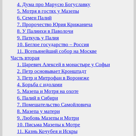
4. Дума про Марусю Богуславку
5. Мотря в гостях у Мазепы
6. Семен Палий
7. Пророчество Юрия Крижанича
8. У Палиихи в Паволочи
9. Паткуль у Палия
10. Беглое государство – Россия
11. Всепьянейший собор на Москве
Часть вторая
1. Царевич Алексей в монастыре у Софьи
2. Петр основывает Кронштадт
3. Петр и Митрофан в Воронеже
4. Борьба с идолами
5. Мазепа и Мотря на охоте
6. Палий в Сибири
7. Помешательство Самойловича
8. Мазепа у матери
9. Любовь Мазепы и Мотри
10. Письма Мазепы к Мотре
11. Казнь Кочубея и Искры