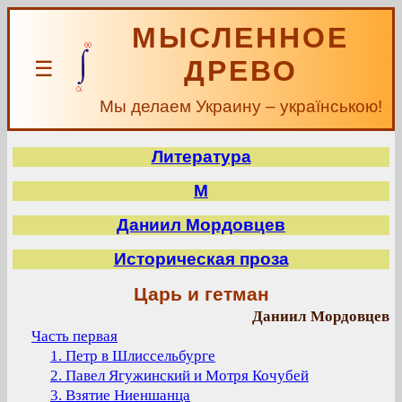
МЫСЛЕННОЕ
ДРЕВО
☰
Мы делаем Украину – українською!
Литература
М
Даниил Мордовцев
Историческая проза
Царь и гетман
Даниил Мордовцев
Часть первая
1. Петр в Шлиссельбурге
2. Павел Ягужинский и Мотря Кочубей
3. Взятие Ниеншанца