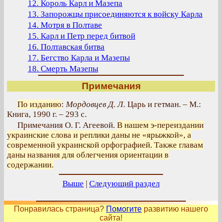
12. Король Карл и Мазепа
13. Запорожцы присоединяются к войску Карла
14. Мотря в Полтаве
15. Карл и Петр перед битвой
16. Полтавская битва
17. Бегство Карла и Мазепы
18. Смерть Мазепы
Примечания
По изданию
:
Мордовцев Д. Л.
Царь и гетман. – М.:
Книга, 1990 г. – 293 с.
Примечания О. Г. Агеевой.
В нашем э-переиздании
украинские слова и реплики даны не «ярыжкой», а
современной украинской орфографией. Также главам
даны названия для облегчения ориентации в
содержании.
Выше
|
Следующий раздел
Понравилась страница?
Помогите
развитию нашего
сайта!