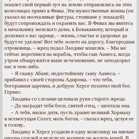
пошлет свой первый луч на землю отправлялись на этих
колесницах прямо в Фивы. Эти мужественные воины (он
указал на молчаливые фигуры, стоявшие у лошадей)
будут сопровождать и охранять вас. В Фивах вы явитесь
к начальнику женского дома, к Бокакамону, который и
доложил о вас царице, – жизнь, счастье и здоровье да
будут ее уделом! Вот тебе золото на дорогу, благородная
отроковица, – жрец подал Лаодике кошелек. – Мы же
сейчас воротимся на корабль, чтобы сын Аамеса, когда
утром обнаружится ваше исчезновение, не заподозрил
нас в чем-либо.
– Я скажу Абане, недостойному сыну Аамеса, –
прибавил с своей стороны Адирома, – что тебя,
богоравная царевна, и добрую Херсе похитил твой бог,
Гермес.
Лаодика со слезами целовала руки старого жреца.
– Да наградят тебя боги, святой отец, – шептала она.
– А тебя, милое дитя, пусть хранит великий Хормаху
и всемогущая Сохет, мать богов, – сказал жрец, целуя ее
в голову..
Лаодику и Херсе усадили в одну колесницу на мягкие
шкуры газелей и велели их вознице не жалеть коней. В