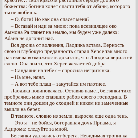
красоте… Твоя красота растопила сердце доброго
божества: богиня хочет спасти тебя от Абаны, которого
ты не любишь.
– О, боги! Но как она спасет меня?
– Вставай и иди за мною: пока всевидящее око
Аммона Ра глянет на землю, мы будем уже далеко:
Абана не догонит нас.
Вся дрожа от волнения, Лаодика встала. Верность
свою и глубокую преданность старая Херсе так много
раз имела возможность доказать, что Лаодика верила ей
слепо. Она знала, что Херсе желает ей добра.
– Сандалии на тебе? – спросила негритянка.
– На мне, няня.
– А вот тебе плащ – закутайся им плотнее.
Лаодика повиновалась. Оставив намет, беглянки тихо
пробрались мимо спавших рабов своего господина. В
темноте они дошли до сходней и никем не замеченные
вышли на берег.
В темноте, словно из земли, выросла еще одна тень.
– Это я – не бойся, богоравная дочь Приама, я
Адирома; следуйте за мной.
Беглянки удалялись от берега. Невидимая тропинка