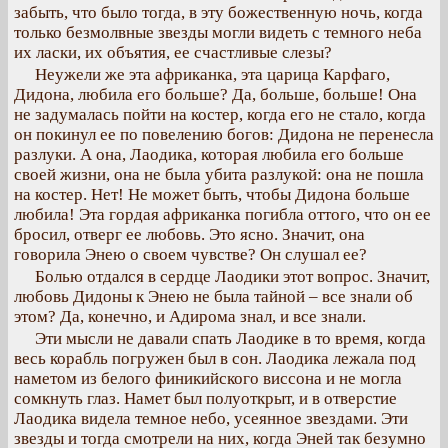
забыть, что было тогда, в эту божественную ночь, когда
только безмолвные звезды могли видеть с темного неба
их ласки, их объятия, ее счастливые слезы?
Неужели же эта африканка, эта царица Карфаго,
Дидона, любила его больше? Да, больше, больше! Она
не задумалась пойти на костер, когда его не стало, когда
он покинул ее по повелению богов: Дидона не перенесла
разлуки. А она, Лаодика, которая любила его больше
своей жизни, она не была убита разлукой: она не пошла
на костер. Нет! Не может быть, чтобы Дидона больше
любила! Эта гордая африканка погибла оттого, что он ее
бросил, отверг ее любовь. Это ясно. Значит, она
говорила Энею о своем чувстве? Он слушал ее?
Болью отдался в сердце Лаодики этот вопрос. Значит,
любовь Дидоны к Энею не была тайной – все знали об
этом? Да, конечно, и Адирома знал, и все знали.
Эти мысли не давали спать Лаодике в то время, когда
весь корабль погружен был в сон. Лаодика лежала под
наметом из белого финикийского виссона и не могла
сомкнуть глаз. Намет был полуоткрыт, и в отверстие
Лаодика видела темное небо, усеянное звездами. Эти
звезды и тогда смотрели на них, когда Эней так безумно