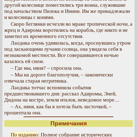
другой колеснице поместились три воина, служившие
под начальством Пилока и Инини. Им же принадлежали
и колесницы с конями.
Скоро беглянки исчезли во мраке тропической ночи, а
жрец и Адирома воротились на корабль, где никто и не
заметил их временного отсутствия.
Лаодика очень удивилась, когда, проснувшись утром
под ласкающими лучами солнца, она увидела себя в
незнакомой местности. Все совершившееся ночью
казалось ей сном.
– Где мы, няня? – спросила она.
– Мы на дороге благополучия, – лаконически
отвечала старая негритянка.
Лаодика тотчас вспомнила события
предшествовавшего дня: рассказ Адиромы, Эней,
Дидона на костре, земля италов, неведомое море…
– Ах, няня, как бы я хотела быть ласточкой, –
прошептала она.
Примечания
По изданию
: Полное собрание исторических