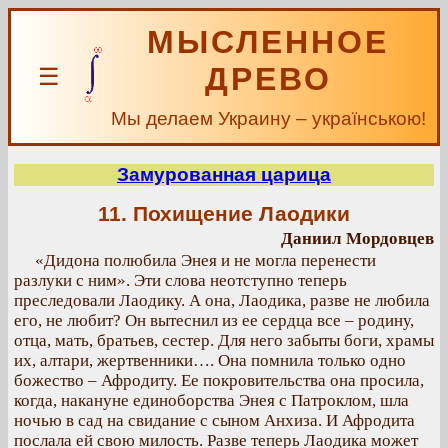
МЫСЛЕННОЕ
ДРЕВО
☰
Мы делаем Украину – українською!
Замурованная царица
11. Похищение Лаодики
Даниил Мордовцев
«Дидона полюбила Энея и не могла перенести
разлуки с ним». Эти слова неотступно теперь
преследовали Лаодику. А она, Лаодика, разве не любила
его, не любит? Он вытеснил из ее сердца все – родину,
отца, мать, братьев, сестер. Для него забыты боги, храмы
их, алтари, жертвенники…. Она помнила только одно
божество – Афродиту. Ее покровительства она просила,
когда, накануне единоборства Энея с Патроклом, шла
ночью в сад на свидание с сыном Анхиза. И Афродита
послала ей свою милость. Разве теперь Лаодика может