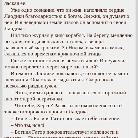
ласкал ее.
Уже одно сознание, что он жив, наполняло сердце
Лаодики благодарностью к богам. Он жив, он думает о
ней. И в неведомой земле италов он вспомнит о своей
Лаодике.
Нил тихо журчал у киля корабля. На берегу, медленно
потухая, иногда вспыхивал огонек, с вечера
разведенный матросами. За Нилом, в каменоломнях,
слышался по временам крик ночной птицы.
Где же эта таинственная земля италов? И неужели
можно перелететь через море ласточкой?
В темноте Лаодике показалось, что полог ее намета
шевелится. Она стала вглядываться. Скоро полог
несколько раздвинулся.
– Это я, милая царевна, – послышался осторожный
шепот старой негритянки.
– Что тебе, Херсе? Разве ты не около меня спала? –
так же осторожно спросила Лаодика.
– Тише… Богиня Гатор посылает тебе спасение.
– Что ты, няня!
– Богиня Гатор покровительствует молодости и