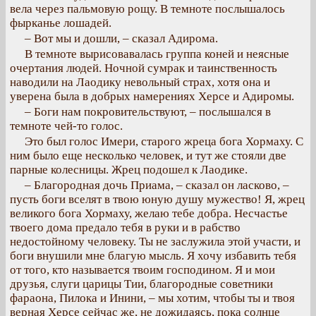
вела через пальмовую рощу. В темноте послышалось
фырканье лошадей.
– Вот мы и дошли, – сказал Адирома.
В темноте вырисовавалась группа коней и неясные
очертания людей. Ночной сумрак и таинственность
наводили на Лаодику невольный страх, хотя она и
уверена была в добрых намерениях Херсе и Адиромы.
– Боги нам покровительствуют, – послышался в
темноте чей-то голос.
Это был голос Имери, старого жреца бога Хормаху. С
ним было еще несколько человек, и тут же стояли две
парные колесницы. Жрец подошел к Лаодике.
– Благородная дочь Приама, – сказал он ласково, –
пусть боги вселят в твою юную душу мужество! Я, жрец
великого бога Хормаху, желаю тебе добра. Несчастье
твоего дома предало тебя в руки и в рабство
недостойному человеку. Ты не заслужила этой участи, и
боги внушили мне благую мысль. Я хочу избавить тебя
от того, кто называется твоим господином. Я и мои
друзья, слуги царицы Тии, благородные советники
фараона, Пилока и Инини, – мы хотим, чтобы ты и твоя
верная Херсе сейчас же, не дожидаясь, пока солнце