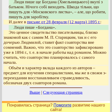
Людя пише ще Богдана (Хмельницького) вкупі з
батьком. Нічого собі виходить. Шкода тільки, що
пишуть для «Московского листка», – але, що робити,
пишуть для заробітку.
И далее в
письме от 28 февраля (12 марта) 1895 г.
:
Людя пише «Богдана».
Это ценное свидетельство писательницы, близко
знакомой как с самим М. П. Старицким, так и с его
дочерью Людмилой, ставит факт соавторства вне
сомнений. Важно, что это соавторство зафиксировано
уже в 1894 г., т. е. в начале работы над романом. Можно
считать, что соавторство планировалось с самого
начала.
Объём и характер вклада каждого из авторов –
предмет для изучения специалистами, мы же в свожм э-
переиздании восстанавливаем страведливость,
обозначая двух соавторов романа.
Выше
|
Следующая страница
Понравилась страница?
Помогите
развитию нашего
сайта!