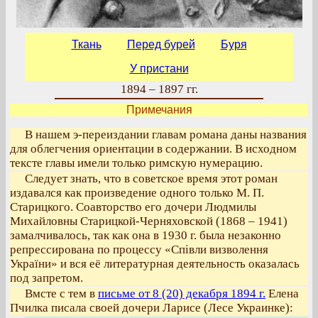
Ткань
Перед бурей
Буря
У пристани
1894 – 1897 гг.
Примечания
В нашем э-переиздании главам романа даны названия
для облегчения ориентации в содержании. В исходном
тексте главы имели только римскую нумерацию.
Следует знать, что в советское время этот роман
издавался как произведение одного только М. П.
Старицкого. Соавторство его дочери Людмилы
Михайловны Старицкой-Черняховской (1868 – 1941)
замалчивалось, так как она в 1930 г. была незаконно
репрессирована по процессу «Співли визволення
України» и вся её литературная деятельность оказалась
под запретом.
Вмсте с тем в
письме от 8 (20) декабря 1894 г.
Елена
Пчилка писала своей дочери Ларисе (Лесе Украинке):