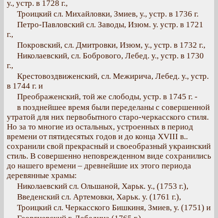
у., устр. в 1728 г.,
Троицкий сл. Михайловки, Змиев, у., устр. в 1736 г.
Петро-Павловский сл. Заводы, Изюм. у. устр. в 1721
г.,
Покровский, сл. Дмитровки, Изюм, у., устр. в 1732 г.,
Николаевский, сл. Бобрового, Лебед. у., устр. в 1730
г.,
Крестовоздвиженский, сл. Межирича, Лебед. у., устр.
в 1744 г. и
Преображенский, той же слободы, устр. в 1745 г. -
в позднейшее время были переделаны с совершенной
утратой для них первобытного старо-черкасского стиля.
Но за то многие из остальных, устроенных в период
времени от пятидесятых годов и до конца XVIII в..
сохранили свой прекрасный и своеобразный украинский
стиль. В совершенно неповрежденном виде сохранились
до нашего времени – древнейшие их этого периода
деревянные храмы:
Николаевский сл. Ольшаной, Харьк. у., (1753 г.),
Введенский сл. Артемовки, Харьк. у. (1761 г.),
Троицкий сл. Черкасского Бишкиня, Змиев, у. (1751) и