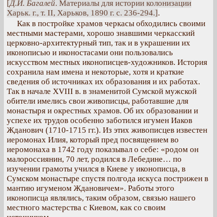
[
Д.И. Багалей
. Материалы для истории колонизации
Харьк. г., т. II, Харьков, 1890 г. с. 236-294.]
.
Как в постройке храмов черкасы обходились своими
местными мастерами, хорошо знавшими черкасский
церковно-архитектурный тип, так и в украшении их
иконописью и иконостасами они пользовались
искусством местных иконописцев-художников. История
сохранила нам имена и некоторые, хотя и краткие
сведения об источниках их образования и их работах.
Так в начале XVIII в. в знаменитой Сумской мужской
обители имелись свои живописцы, работавшие для
монастыря и окрестных храмов. Об их образовании и
успехе их трудов особенно заботился игумен Иаков
Жданович (1710-1715 гг.). Из этих живописцев известен
иеромонах Илия, который пред посвящением во
иеромонаха в 1742 году показывал о себе: «родом он
малороссиянин, 70 лет, родился в Лебедине… по
изучении грамоты учился в Киеве у иконописца, в
Сумском монастыре спустя полгода искуса пострижен в
мантию игуменом Ждановичем». Работы этого
иконописца являлись, таким образом, связью нашего
местного мастерства с Киевом, как со своим