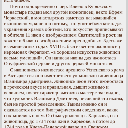
источником.
Почти одновременно с иер. Илиею в Куряжском
монастыре подвизался другой иконописец, некто Ефрем
Черкасский, в монастырских заметках называвшийся
иконописцем, конечно потому, что употреблял кисть для
украшения храмов обители. Его искусству приписывают
в обители 11 икон с изображением Святителей в рост, на
холсте и 6 икон с изображением преподобных. Здесь же
в семидесятых годах XVIII в. был известен иконописец
иеромонах Ферапонт, «в хорошем искусстве живописи
весьма умеющий». Он написал иконы для иконостаса
Онуфриевской церкви и других церквей монастыря.
С иконописью иконостаса древнего Успенского храма
в Ахтырке связано имя третьего украинского живописца
Владимира Дмитриева. Живопись икон этого иконостаса
в греческом вкусе и правильная, дышит жизнью и
величием, носит характер высокого мастерства: видно,
что художник Владимир Дмитриев, писавший эти иконы,
был не простой ремесленник. Таким именно он и
оказывается по тем биографическим сведениям, какие
сохранились о нем. Он был уроженец г. Харькова, сын
живописца, до 1734 года жил в Харькове, а потом до
1744 года в Киево-Печерской лавре и в Свенском