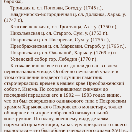
барокко,
Троицкая ц. сл. Поповки, Богод.у. (1745 г.),
Владимирско-Богородичная ц. сл. Должика, Харьк. у.
(1747 г.),
Благовещенская ц. сл. Тростянца, Ахт. у. (1750 г.),
Николаевская ц. сл. Старого, Сум. у. (1753 г.),
Покровская ц. сл. Писаревки, Сум. у. (1755 г.),
Преображенская ц. сл. Марковки, Староб. у. (1765 г.),
Покровская ц. сл. Ольшаной, Харьк. у. (1769 г.) и
Успенский собор гор. Лебедин (1770 г.).
К сожалению не все из них дошли до нас в своем
первоначальном виде. Особенно печальной участи в
этом отношении подвергся лучший памятник
старочеркаских времен в нашем крае Преображенский
собор г. Изюма. По сохранившимся снимкам до
последней переделки его в 1902 — 1903 годах видно,
что он был совершенно одинакового типа с Покровским
храмом Харьковского Покровского монастыря, только
обширнее его и крестообразной пятикупольной
конструкции. По плану, внешнему виду, деталям
наружной орнаментации, характеру прекрасного своего
иконостаса – это был образец черкасского храма XVII в.,