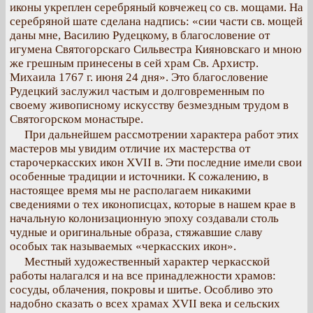
иконы укреплен серебряный ковчежец со св. мощами. На
серебряной шате сделана надпись: «сии части св. мощей
даны мне, Василию Рудецкому, в благословение от
игумена Святогорскаго Сильвестра Кияновскаго и мною
же грешным принесены в сей храм Св. Архистр.
Михаила 1767 г. июня 24 дня». Это благословение
Рудецкий заслужил частым и долговременным по
своему живописному искусству безмездным трудом в
Святогорском монастыре.
При дальнейшем рассмотрении характера работ этих
мастеров мы увидим отличие их мастерства от
старочеркасских икон XVII в. Эти последние имели свои
особенные традиции и источники. К сожалению, в
настоящее время мы не располагаем никакими
сведениями о тех иконописцах, которые в нашем крае в
начальную колонизационную эпоху создавали столь
чудные и оригинальные образа, стяжавшие славу
особых так называемых «черкасских икон».
Местный художественный характер черкасской
работы налагался и на все принадлежности храмов:
сосуды, облачения, покровы и шитье. Особливо это
надобно сказать о всех храмах XVII века и сельских