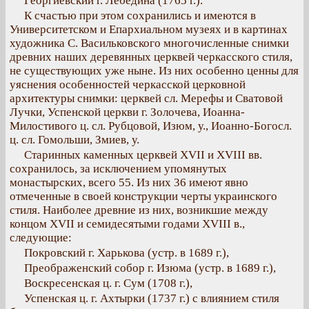
Георгиевский г. Лебедина (1765 г.).
К счастью при этом сохранились и имеются в
Университетском и Епархиальном музеях и в картинах
художника С. Васильковского многочисленные снимки
древних наших деревянных церквей черкасского стиля,
не существующих уже ныне. Из них особенно ценны для
уяснения особенностей черкасской церковной
архитектуры снимки: церквей сл. Мерефы и Сватовой
Лучки, Успенской церкви г. Золочева, Иоанна-
Милостивого ц. сл. Рубцовой, Изюм, у., Иоанно-Богосл.
ц. сл. Гомольши, Змиев, у.
Старинных каменных церквей XVII и XVIII вв.
сохранилось, за исключением упомянутых
монастырских, всего 55. Из них 36 имеют явно
отмеченные в своей конструкции черты украинского
стиля. Наиболее древние из них, возникшие между
концом XVII и семидесятыми годами XVIII в.,
следующие:
Покровский г. Харькова (устр. в 1689 г.),
Преображенский собор г. Изюма (устр. в 1689 г.),
Воскресенская ц. г. Сум (1708 г.),
Успенская ц. г. Ахтырки (1737 г.) с влиянием стиля