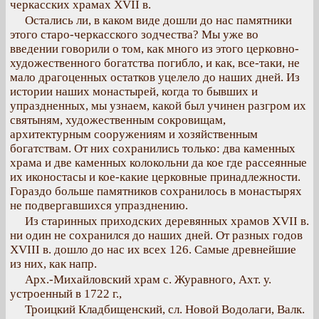
черкасских храмах XVII в.
Остались ли, в каком виде дошли до нас памятники
этого старо-черкасского зодчества? Мы уже во
введении говорили о том, как много из этого церковно-
художественного богатства погибло, и как, все-таки, не
мало драгоценных остатков уцелело до наших дней. Из
истории наших монастырей, когда то бывших и
упраздненных, мы узнаем, какой был учинен разгром их
святыням, художественным сокровищам,
архитектурным сооружениям и хозяйственным
богатствам. От них сохранились только: два каменных
храма и две каменных колокольни да кое где рассеянные
их иконостасы и кое-какие церковные принадлежности.
Гораздо больше памятников сохранилось в монастырях
не подвергавшихся упразднению.
Из старинных приходских деревянных храмов XVII в.
ни один не сохранился до наших дней. От разных годов
XVIII в. дошло до нас их всех 126. Самые древнейшие
из них, как напр.
Арх.-Михайловский храм с. Журавного, Ахт. у.
устроенный в 1722 г.,
Троицкий Кладбищенский, сл. Новой Водолаги, Валк.