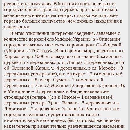
ревности к этому делу. В больших своих поселках и
городках они выстраивали церкви, при сравнительно
меньшем населении чем теперь, столько же или даже
гораздо большее количество, чем сколько находим их в
наше время.
В этом отношении интересны сведения, даваемые о
количестве церквей слободской Украины в «Описании
городов и знатных местечек в провинциях Слободской
губернии в 1767 году». В это время, напр., значилось в г.
Харькове при 4000 ч. окладного населения 6 каменных
церквей и 7 деревянных, в м. Липцах 3 деревянных, в сл
об. Олынаной, Харьк. у., 4 деревянных, в сл. Мерефе – 3
деревянных (теперь две), в г. Ахтырке – 2 каменных и 6
деревянных = 8; в гор. Сумах – 1 каменная и 6
деревянных = 7; в г. Лебедине 13 деревянных (теперь 9);
в Межириче – 8 деревянных и 9-я деревянная же
строящаяся (теперь 4); в г. Изюме – 1 каменная и 4
деревянных (теперь 3); в г. Валках – 5 деревянных и в
Люботине – 2 деревянных (теперь 1). В остальных же
городах и селениях, существовавших тогда с
незначительным населением, было столько же церквей
как и теперь при значительно увеличившемся населении