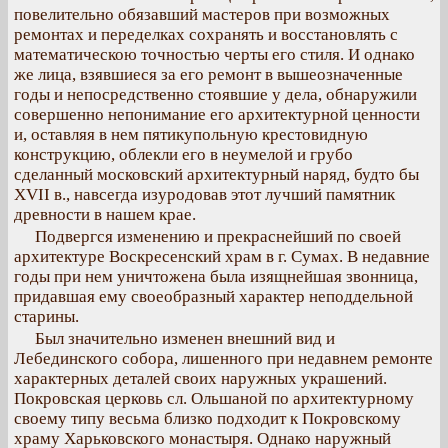
повелительно обязавший мастеров при возможных
ремонтах и переделках сохранять и восстановлять с
математическою точностью черты его стиля. И однако
же лица, взявшиеся за его ремонт в вышеозначенные
годы и непосредственно стоявшие у дела, обнаружили
совершенно непонимание его архитектурной ценности
и, оставляя в нем пятикупольную крестовидную
конструкцию, облекли его в неумелой и грубо
сделанный московский архитектурный наряд, будто бы
XVII в., навсегда изуродовав этот лучший памятник
древности в нашем крае.
Подвергся изменению и прекраснейший по своей
архитектуре Воскресенский храм в г. Сумах. В недавние
годы при нем уничтожена была изящнейшая звонница,
придавшая ему своеобразный характер неподдельной
старины.
Был значительно изменен внешний вид и
Лебединского собора, лишенного при недавнем ремонте
характерных деталей своих наружных украшений.
Покровская церковь сл. Ольшаной по архитектурному
своему типу весьма близко подходит к Покровскому
храму Харьковского монастыря. Однако наружный