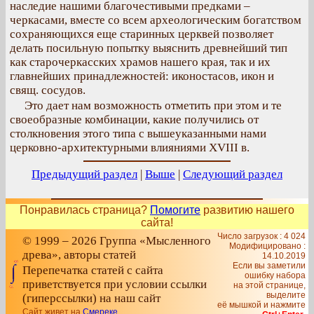
наследие нашими благочестивыми предками –
черкасами, вместе со всем археологическим богатством
сохраняющихся еще старинных церквей позволяет
делать посильную попытку выяснить древнейший тип
как старочеркасских храмов нашего края, так и их
главнейших принадлежностей: иконостасов, икон и
свящ. сосудов.
Это дает нам возможность отметить при этом и те
своеобразные комбинации, какие получились от
столкновения этого типа с вышеуказанными нами
церковно-архитектурными влияниями XVIII в.
Предыдущий раздел
|
Выше
|
Следующий раздел
Понравилась страница?
Помогите
развитию нашего
сайта!
Число загрузок : 4 024
© 1999 – 2026 Группа «Мысленного
Модифицировано :
древа», авторы статей
14.10.2019
Если вы заметили
Перепечатка статей с сайта
ошибку набора
приветствуется при условии ссылки
на этой странице,
выделите
(гиперссылки) на наш сайт
её мышкой и нажмите
Сайт живет на
Смереке