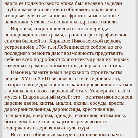
наряд ее подкупольного этажа был недавно заделан
грубой железной листовой обшивкой, закрывшей
изящные зубчатые карнизы, фронтальные оконные
наличники, угловые колонки и квадратные панели.
Впрочем, сохранившиеся от этого периода
неповрежденными храмы, а равно и фотографические
снимки бывшей в г. Харькове Николаевской церкви,
устроенной в 1764 г., и Лебединского собора до его
последнего ремонта дают возможность представить
себе во всех подробностях архитектуру наших первых
каменных храмов любимого тогда черкасского типа.
Наконец, памятниками церковного строительства
черкас XVII и XVIII вв. являются все те древности,
которые в виде драгоценных, как то уцелевших остатков
старины наполняют церковный отдел Университетского
музея и Епархиальный музей: это – остатки иконостасов,
царские двери, киоты, аналои, иконы, сосуды, кресты,
дарохранительницы, дароносицы, крестильницы,
плащаницы, покровы, одежды, евангелия, антиминсы,
богослужебные книги, картины религиозного
содержания и деревянная скульптура.
Весь этот обильный материал, оставленный нам в