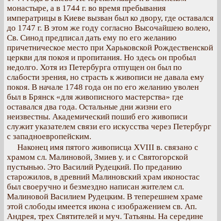
монастыре, а в 1744 г. во время пребывания
императрицы в Киеве вызван был ко двору, где оставался
до 1747 г. В этом же году согласно Высочайшею волею,
Св. Синод предписал дать ему по его желанию
причетническое место при Харьковской Рождественской
церкви для покоя и пропитания. Но здесь он пробыл
недолго. Хотя из Петербурга отпущен он был по
слабости зрения, но страсть к живописи не давала ему
покоя. В начале 1748 года он по его желанию уволен
был в Брянск «для живописного мастерства» где
оставался два года. Остальные дни жизни его
неизвестны. Академический пошиб его живописи
служит указателем связи его искусства через Петербург
с западноевропейским.
Наконец имя пятого живописца XVIII в. связано с
храмом сл. Малиновой, Змиев у. и с Святогорской
пустынью. Это Василий Рудецкий. По преданию
старожилов, в древний Малиновский храм иконостас
был своеручно и безмездно написан жителем сл.
Малиновой Василием Рудецким. В теперешнем храме
этой слободы имеется икона с изображением св. Ап.
Андрея, трех Святителей и муч. Татьяны. На середине