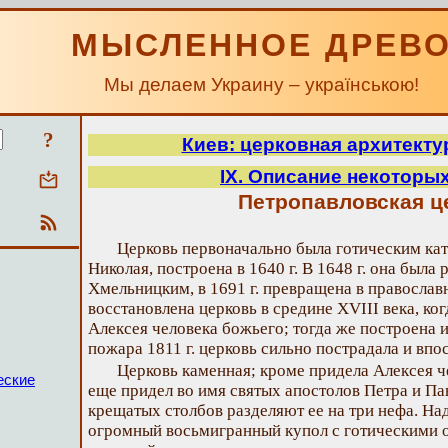
МЫСЛЕННОЕ ДРЕВ
Мы делаем Украину – українською!
?
Киев: церковная архитектур
IX. Описание некоторы
Петропавловская ц
Церковь первоначально была готическим ка
Николая, построена в 1640 г. В 1648 г. она был
Хмельницким, в 1691 г. превращена в православ
восстановлена церковь в средине XVIII века, ко
Алексея человека божьего; тогда же построена и
пожара 1811 г. церковь сильно пострадала и впо
Церковь каменная; кроме придела Алексея ч
еские
еще придел во имя святых апостолов Петра и П
крещатых столбов разделяют ее на три нефа. Н
огромный восьмигранный купол с готическими 