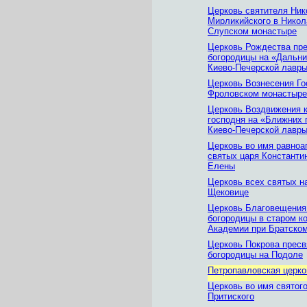
Церковь святителя Ник
Мирликийского в Нико
Слупском монастыре
Церковь Рождества пр
богородицы на «Дальн
Киево-Печерской лавр
Церковь Вознесения Го
Фроловском монастыре
Церковь Воздвижения 
господня на «Ближних
Киево-Печерской лавр
Церковь во имя равноа
святых царя Константи
Елены
Церковь всех святых н
Щековице
Церковь Благовещения
богородицы в старом к
Академии при Братско
Церковь Покрова пресв
богородицы на Подоле
Петропавловская церко
Церковь во имя святог
Притиского