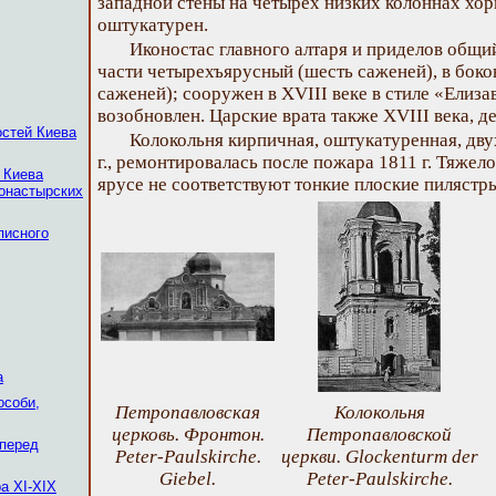
западной стены на четырех низких колоннах хо
оштукатурен.
Иконостас главного алтаря и приделов общий
части четырехъярусный (шесть саженей), в боко
саженей); сооружен в XVIII веке в стиле «Елизав
возобновлен. Царские врата также XVIII века, д
остей Киева
Колокольня кирпичная, оштукатуренная, дву
г., ремонтировалась после пожара 1811 г. Тяжел
 Киева
ярусе не соответствуют тонкие плоские пилястры
монастырских
писного
а
особи,
Петропавловская
Колокольня
церковь. Фронтон.
Петропавловской
 перед
Peter-Paulskirche.
церкви. Glockenturm der
Giebel.
Peter-Paulskirche.
а XI-XIX