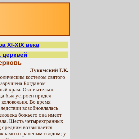
О
а XI-XIX века
х церквей
ерковь
Лукомский Г.К.
толическим костелом святого
а разрушена Богданом
ный храм. Окончательно
гда был устроен придел
 колокольня. Во время
следствии возобновлялась.
еловека божьего она имеет
авла. Шесть четырехгранных
ад средним возвышается
окнами и граненым сводом; у