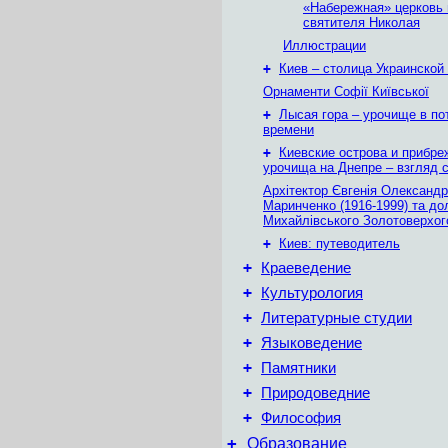
«Набережная» церковь 
святителя Николая
Иллюстрации
+
Киев – столица Украинской
Орнаменти Софії Київської
+
Лысая гора – урочище в по
времени
+
Киевские острова и прибр
урочища на Днепре – взгляд с
Архітектор Євгенія Олександр
Маринченко (1916-1999) та до
Михайлівського Золотоверхог
+
Киев: путеводитель
+
Краеведение
+
Культурология
+
Литературные студии
+
Языковедение
+
Памятники
+
Природоведние
+
Философия
+
Образование