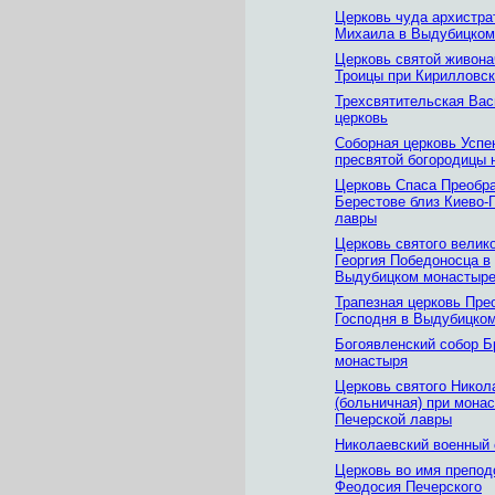
Церковь чуда архистра
Михаила в Выдубицком
Церковь святой живон
Троицы при Кирилловск
Трехсвятительская Вас
церковь
Соборная церковь Успе
пресвятой богородицы 
Церковь Спаса Преобр
Берестове близ Киево-
лавры
Церковь святого велик
Георгия Победоносца в
Выдубицком монастыр
Трапезная церковь Пре
Господня в Выдубицко
Богоявленский собор Б
монастыря
Церковь святого Никол
(больничная) при мона
Печерской лавры
Николаевский военный 
Церковь во имя препод
Феодосия Печерского