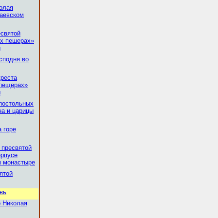
олая
лаевском
есвятой
их пешерах»
ы
сподня во
креста
 пещерах»
ы
постольных
на и царицы
а горе
 пресвятой
орпусе
м монастыре
ятой
вь
о Николая