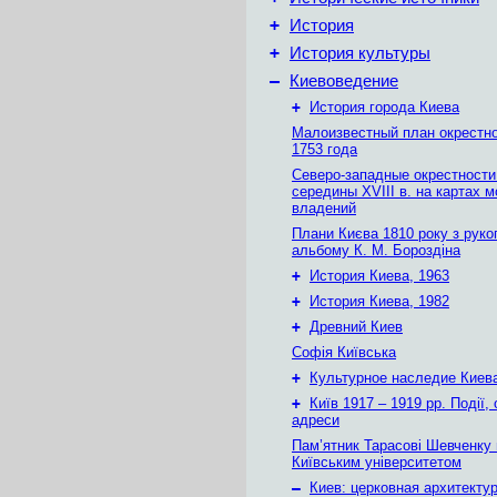
+
История
+
История культуры
–
Киевоведение
+
История города Киева
Малоизвестный план окрестн
1753 года
Северо-западные окрестности
середины XVIII в. на картах 
владений
Плани Києва 1810 року з руко
альбому К. М. Бороздіна
+
История Киева, 1963
+
История Киева, 1982
+
Древний Киев
Софія Київська
+
Культурное наследие Киев
+
Київ 1917 – 1919 рр. Події, 
адреси
Пам’ятник Тарасові Шевченку
Київським університетом
–
Киев: церковная архитектур