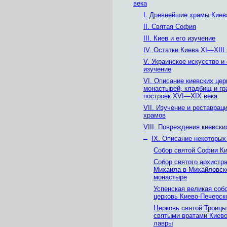
века
I. Древнейшие храмы Киев
II. Святая София
III. Киев и его изучение
IV. Остатки Киева XI—XIII
V. Украинское искусство и 
изучение
VI. Описание киевских цер
монастырей, кладбищ и г
построек XVI—XIX века
VII. Изучение и реставрац
храмов
VIII. Повреждения киевски
–
IX. Описание некоторых
Собор святой Софии К
Собор святого архистра
Михаила в Михайловск
монастыре
Успенская великая соб
церковь Киево-Печерск
Церковь святой Троицы
святыми вратами Киево
лавры