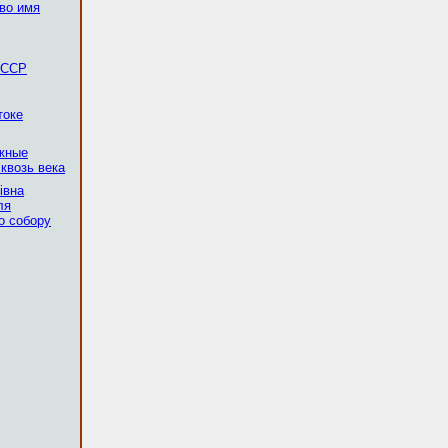
во имя
 ССР
токе
ежные
квозь века
івна
ля
о собору