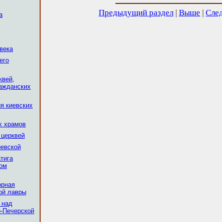
Предыдущий раздел
|
Выше
|
Сле
а
 века
его
квей,
ражданских
ия киевских
х храмов
 церквей
иевской
тига
ом
орная
ой лавры
 над
-Печерской