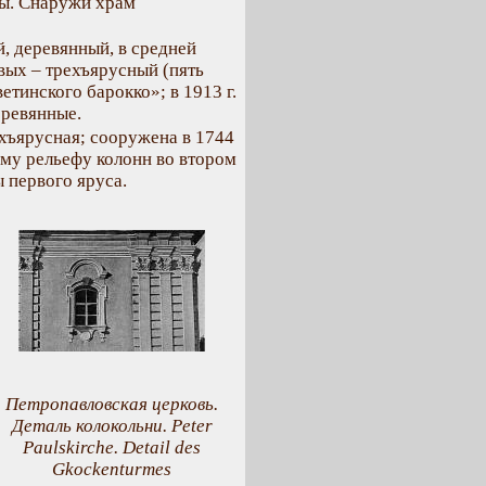
ры. Снаружи храм
, деревянный, в средней
вых – трехъярусный (пять
етинского барокко»; в 1913 г.
еревянные.
хъярусная; сооружена в 1744
ому рельефу колонн во втором
 первого яруса.
Петропавловская церковь.
Деталь колокольни. Peter
Paulskirche. Detail des
Gkockenturmes