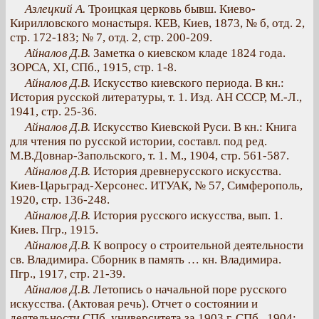
Азлецкий А.
Троицкая церковь бывш. Киево-
Кирилловского монастыря. КЕВ, Киев, 1873, № б, отд. 2,
стр. 172-183; № 7, отд. 2, стр. 200-209.
Айналов Д.В.
Заметка о киевском кладе 1824 года.
ЗОРСА, XI, СПб., 1915, стр. 1-8.
Айналов Д.В.
Искусство киевского периода. В кн.:
История русской литературы, т. 1. Изд. АН СССР, М.-Л.,
1941, стр. 25-36.
Айналов Д.В.
Искусство Киевской Руси. В кн.: Книга
для чтения по русской истории, составл. под ред.
М.В.Довнар-Запольского, т. 1. М., 1904, стр. 561-587.
Айналов Д.В.
История древнерусского искусства.
Киев-Царьград-Херсонес. ИТУАК, № 57, Симферополь,
1920, стр. 136-248.
Айналов Д.В.
История русского искусства, вып. 1.
Киев. Пгр., 1915.
Айналов Д.В.
К вопросу о строительной деятельности
св. Владимира. Сборник в память … кн. Владимира.
Пгр., 1917, стр. 21-39.
Айналов Д.В.
Летопись о начальной поре русского
искусства. (Актовая речь). Отчет о состоянии и
деятельности СПб. университета за 1903 г. СПб., 1904;