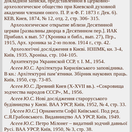
докладной записки, представленной в Церковно-
археологическое общество при Киевской духовной
академии членами оного. П. Р. и Ф. Г. 1873 г. Дек. 6).
КЕВ, Киев, 1874, № 12, отд. 2, стр. 306- 315.
Археологическое открытие вблизи Десятинной
церкви [развалины дворца в Десятинном пер.]. ИАК
Прибавл. к вып. 57 (Хроника и библ., вып. 27), Пгр.,
1915, Арх. хроника за 2-ю полов. 1914 г., стр. 42.
Археологічні дослідження в Києві. НЗІІМК, кн. 3-4,
Київ, 1935, Хроніка, стр. 104-105.
Архитектура Украинской ССР, т. I. М., 1954.
Асеев Ю.С.
Архітектура Кирилівського заповідника.
В кн.: Архітектурні пам’ятники. Збірник наукових праць.
Київ, 1950, стр. 73-85.
Асеев Ю.С.
Древний Киев (X-XVII вв.). «Сокровища
зодчества народов СССР», М., 1956.
Асеев Ю.С.
Нові дослідження староруського
будівництва у Києві. ВАА УРСР, Київ, 1952, № 4, стр. 33.
[
Асеев Ю.С.
] Орнаменти Софії Київської. Под ред.
С.Я.Грабовського. Видавництво АА УРСР, Київ, 1949.
Асеев Ю.С.
Петро Мілонег – видатний зодчий давньої
Русі. ВАА УРСР, Київ, 1950, № 3, стр. 38.