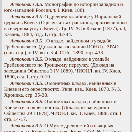
Антонович В.Б.
Монографии по истории западной и
юго-западной России, т. I. Киев, 188).
Антонович В.Б.
О древнем кладбище у Иорданской
церкви в Киеве. (О результатах раскопок, произведенных
в северном углу г. Киева). Тр. IV АС в Казани (1877), т. I,
Казань, 1884, отд. 1, стр. 42-44.
Антонович В.Б.
[О кладе, найденном в усадьбе
Гребеновского. (Доклад на заседании ИОНЛ)]. ЗРАО
(нов. сер.), т. IV, вып. 3-4, СПб., 1890, стр. 433.
Антонович В.Б.
О кладе, найденном в усадьбе
Гребеновского по Троицкому переулку. (Доклад на
заседании Общества 3 IV 1889). ЧИОНЛ, кн. IV, Киев,
1890, отд. I, стр. 9-10.
Антонович В.Б.
О монетных кладах, найденных в
Киеве и его окрестностях. Унив. изв., Киев, 1878, № 3,
Хроника, стр. 35-38.
Антонович В.Б.
О монетных кладах, найденных в
Киеве и его окрестностях. (Доклад на заседании
Общества 29 I 1878). ЧИОНЛ, кн. II, Киев, 1888, отд. I,
стр. 14-17.
Антонович В.Б.
О Музее древностей и изящных
искусств в г. Киеве. Унив. изв., Киев, 1873, № 12, Прот.,