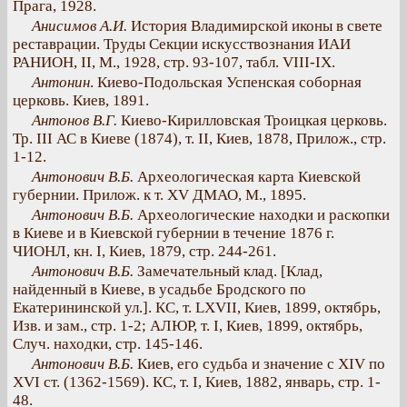
Прага, 1928.
Анисимов А.И.
История Владимирской иконы в свете
реставрации. Труды Секции искусствознания ИАИ
РАНИОН, II, М., 1928, стр. 93-107, табл. VIII-IX.
Антонин
. Киево-Подольская Успенская соборная
церковь. Киев, 1891.
Антонов В.Г.
Киево-Кирилловская Троицкая церковь.
Тр. III АС в Киеве (1874), т. II, Киев, 1878, Прилож., стр.
1-12.
Антонович В.Б.
Археологическая карта Киевской
губернии. Прилож. к т. XV ДМАО, М., 1895.
Антонович В.Б.
Археологические находки и раскопки
в Киеве и в Киевской губернии в течение 1876 г.
ЧИОНЛ, кн. I, Киев, 1879, стр. 244-261.
Антонович В.Б.
Замечательный клад. [Клад,
найденный в Киеве, в усадьбе Бродского по
Екатерининской ул.]. КС, т. LXVII, Киев, 1899, октябрь,
Изв. и зам., стр. 1-2; АЛЮР, т. I, Киев, 1899, октябрь,
Случ. находки, стр. 145-146.
Антонович В.Б.
Киев, его судьба и значение с XIV по
XVI ст. (1362-1569). КС, т. I, Киев, 1882, январь, стр. 1-
48.