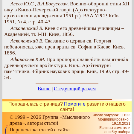
Асеєв Ю.С., В.А.Богусевич
. Военно-оборонні стіни XII
віку в Києво-Печерській лаврі. (Архітектурно-
археологічні дослідження 1951 р.). ВАА УРСР, Київ,
1951, № 4, стр. 40-43.
Аскоченский В.
Киев с его древнейшим училищем –
Академией, тт. І-III. Киев, 1856.
Аскоченский В.
Сказание о церкви св. Георгия
победоносца, яже пред враты св. Софии в Киеве. Киев,
1856.
Афанасьев К.М.
Про пропорціональність пам’ятників
древньоруської архітектури. В кн.: Архітектурні
пам’ятники. Збірник наукових праць. Київ, 1950, стр. 49-
54.
Выше
|
Следующий раздел
Понравилась страница?
Помогите
развитию нашего
сайта!
Число загрузок : 1 623
© 1999 – 2026 Группа «Мысленного
Модифицировано :
древа», авторы статей
19.10.2021
Если вы заметили
Перепечатка статей с сайта
ошибку набора