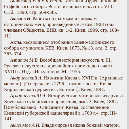
Айналов Д.В. и Е.К.Редин
. Мозаики и фрески Киево-
Софийского собора. Вестн. изящных искусств, VIII,
СПб., 1890, стр. 569-585.
Акимов Н.
Работы по съемкам и снимкам
исторических мест, произведенные летом 1908 года
членами Общества. ВИВ, кн. 1-2, Киев, 1909, стр. 108-
111.
Акты, касающиеся отобрания Киево-Софийского
собора от униатов. КЕВ, Киев, 1873, № 13, отд. 2, стр.
365-374.
Алпатов М.В.
Всеобщая история искусств, т. III.
Русское искусство с древнейших времен до начала
XVIII в. Изд. «Искусство», М., 1955.
Андриевский А.
Из жизни Киева в XVIII в. (Архивные
мелочи). [О передаче в 1796 г. иконостаса из Киево-
Кирилловской церкви в с. Бортнич]. Киев, 1894.
А[ндриевский] А.
Исторические материалы из архива
Киевского губернского правления, вып. 3. Киев, 1882.
[Опубликовано «Описание г. Киева, составленное
Киевской губернской канцелярией в 1760 г.», стр. III-
141].
Анисимов А.И.
Владимирская икона божией матери.