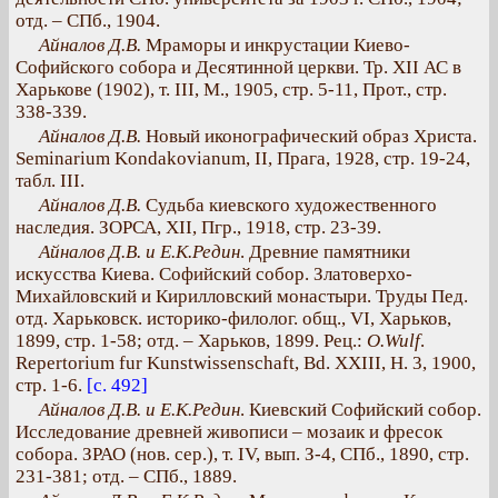
отд. – СПб., 1904.
Айналов Д.В.
Мраморы и инкрустации Киево-
Софийского собора и Десятинной церкви. Тр. XII АС в
Харькове (1902), т. III, М., 1905, стр. 5-11, Прот., стр.
338-339.
Айналов Д.В.
Новый иконографический образ Христа.
Seminarium Kondakovianum, II, Прага, 1928, стр. 19-24,
табл. III.
Айналов Д.В.
Судьба киевского художественного
наследия. ЗОРСА, XII, Пгр., 1918, стр. 23-39.
Айналов Д.В. и Е.К.Редин
. Древние памятники
искусства Киева. Софийский собор. Златоверхо-
Михайловский и Кирилловский монастыри. Труды Пед.
отд. Харьковск. историко-филолог. общ., VI, Харьков,
1899, стр. 1-58; отд. – Харьков, 1899. Рец.:
О.Wulf
.
Repertorium fur Kunstwissenschaft, Bd. XXIII, H. 3, 1900,
стр. 1-6.
[с. 492]
Айналов Д.В. и Е.К.Редин
. Киевский Софийский собор.
Исследование древней живописи – мозаик и фресок
собора. ЗРАО (нов. сер.), т. IV, вып. З-4, СПб., 1890, стр.
231-381; отд. – СПб., 1889.