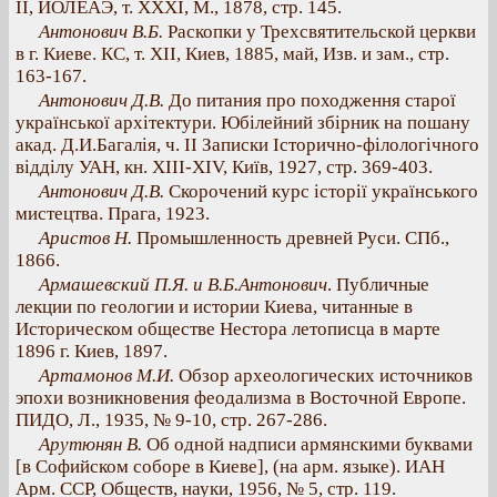
II, ИОЛЕАЭ, т. XXXI, М., 1878, стр. 145.
Антонович В.Б.
Раскопки у Трехсвятительской церкви
в г. Киеве. КС, т. XII, Киев, 1885, май, Изв. и зам., стр.
163-167.
Антонович Д.В.
До питания про походження старої
української архітектури. Юбілейний збірник на пошану
акад. Д.И.Багалія, ч. II Записки Історично-філологічного
відділу УАН, кн. XIII-XIV, Київ, 1927, стр. 369-403.
Антонович Д.В.
Скорочений курс історії українського
мистецтва. Прага, 1923.
Аристов Н.
Промышленность древней Руси. СПб.,
1866.
Армашевский П.Я. и В.Б.Антонович
. Публичные
лекции по геологии и истории Киева, читанные в
Историческом обществе Нестора летописца в марте
1896 г. Киев, 1897.
Артамонов М.И.
Обзор археологических источников
эпохи возникновения феодализма в Восточной Европе.
ПИДО, Л., 1935, № 9-10, стр. 267-286.
Арутюнян В.
Об одной надписи армянскими буквами
[в Софийском соборе в Киеве], (на арм. языке). ИАН
Арм. ССР, Обществ, науки, 1956, № 5, стр. 119.