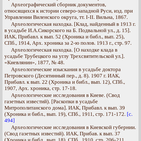
Археографический сборник документов,
относящихся к истории северо-западной Руси, изд. при
Управлении Виленского округа, тт. І-II. Вильна, 1867.
Археологическая находка. [Клад, найденный в 1913 г.
в усадьбе И.А.Сикорского на Б. Подвальной ул., д. 15].
ИАК, Прибавл. к вып. 52 (Хроника и библ., вып. 25),
СПб., 1914, Арх. хроника за 2-ю полов. 1913 г., стр. 97.
Археологическая находка. [О находке клада в
усадьбе Трубецкого на углу Трехсвятительской ул.].
«Киевлянин», 1877, № 48.
Археологические изыскания в усадьбе доктора
Петровского (Десятинный пер., д. 8). 1907 г. ИАК,
Прибавл. к вып. 22 (Хроника и библ., вып. 12), СПб.,
1907, Арх. хроника, стр. 17-18.
Археологические исследования в Киеве. (Свод
газетных известий). [Раскопки в усадьбе
Митрополитанского дома]. ИАК, Прибавл. к вып. 39
(Хроника и библ., вып. 19), СПб., 1911, стр. 171-172.
[с.
494]
Археологические исследования в Киевской губернии.
(Свод газетных известий). ИАК, Прибав. к вып. 37
(Хроника и библ., вып. 18), СПб., 1910, стр. 206-211.