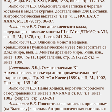
Владимира. КС, т. XXII, Киев, 1888, июль, стр. 117-132.
Антонович В.Б.
Объяснительная записка к черепам,
костякам и модели кургана, доставленным для Выставки.
Антропологическая выставка, т. III, ч. 1, ИОЛЕАЭ, т.
XXXV, М., 1879, стр. 86-87.
Антонович В.Б.
Описание киевского клада,
содержащего римские монеты III и IV ст. ДТМАО, т. VII,
вып. II, М., 1878, отд. 1, стр. 241-244.
Антонович В.Б.
Описание монет и медалей,
хранящихся в Нумизматическом музее Университета св.
Владимира, вып. 1. Монеты древнего мира. Унив. изв.,
Киев, 1896, № 11, Прибавления, стр. 191-222; отд. –
Киев, 1896.
[
Антонович В.Б.
]. Осмотр членами XI
Археологического съезда достопримечательностей
старого города. Тр. XI АС в Киеве (1899), т. II, М., 1902,
Прот., стр. 135-140.
Антонович В.Б.
Паны Ходыки, воротилы городского
самоуправления в Киеве в XVI-XVII ст. КС, т. I, Киев,
1882, февраль, стр. 233-261.
Антонович В.Б.
Пояснительная записка к присланным
(на Выставку) черепам. Антропологическая выставка, т.