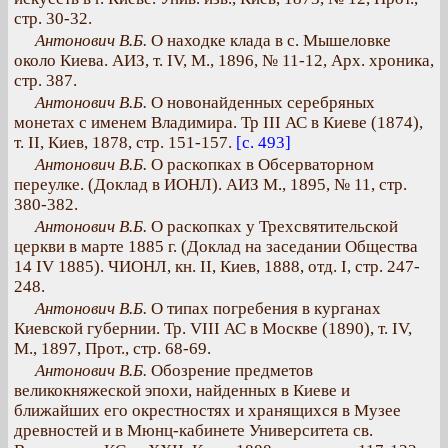
стр. 30-32.
Антонович В.Б.
О находке клада в с. Мышеловке
около Киева. АИЗ, т. IV, М., 1896, № 11-12, Арх. хроника,
стр. 387.
Антонович В.Б.
О новонайденных серебряных
монетах с именем Владимира. Тр III АС в Киеве (1874),
т. II, Киев, 1878, стр. 151-157.
[с. 493]
Антонович В.Б.
О раскопках в Обсерваторном
переулке. (Доклад в ИОНЛ). АИЗ М., 1895, № 11, стр.
380-382.
Антонович В.Б.
О раскопках у Трехсвятительской
церкви в марте 1885 г. (Доклад на заседании Общества
14 IV 1885). ЧИОНЛ, кн. II, Киев, 1888, отд. I, стр. 247-
248.
Антонович В.Б.
О типах погребения в курганах
Киевской губернии. Тр. VIII АС в Москве (1890), т. IV,
М., 1897, Прот., стр. 68-69.
Антонович В.Б.
Обозрение предметов
великокняжеской эпохи, найденных в Киеве и
ближайших его окрестностях и хранящихся в Музее
древностей и в Мюнц-кабинете Университета св.