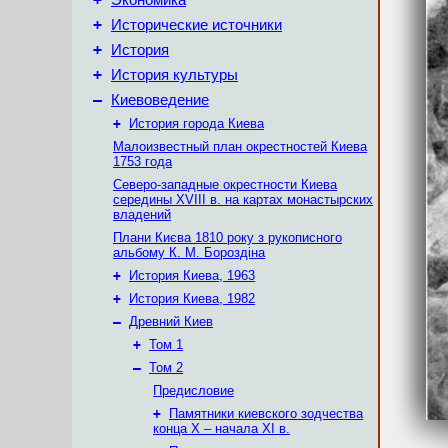
Экономика
+
Исторические источники
+
История
+
История культуры
–
Киевоведение
+
История города Киева
Малоизвестный план окрестностей Киева
1753 года
Северо-западные окрестности Киева
середины XVIII в. на картах монастырских
владений
Плани Києва 1810 року з рукописного
альбому К. М. Бороздіна
+
История Киева, 1963
+
История Киева, 1982
–
Древний Киев
+
Том 1
–
Том 2
Предисловие
+
Памятники киевского зодчества
конца X – начала XI в.