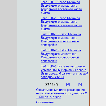
Табл. LII-1. Собор Михаила
Выдубицкого монастыря.
Фундамент восточной части
храма
Табл. LII-2. Собор Михаила
Выдубицкого монастыря.
Фундамент восточной части
храма
Табл. LIII-1. Собор Михаила
Выдубицкого монастыря.
Фундамент юго-восточной
пристройки
Табл. LIII-2. Собор Михаила
Выдубицкого монастыря.
Фундамент юго-восточной
пристройки
Табл. LIV-1. Развалины храма-
усыпальницы Бориса и Глеба в
Вышгороде. Фрагменты упавшей
западной стены
(
73
/ 127)
[4]
[5]
Схематический план размещения
памятников каменного зодчества Х
– XIII вв. в Киеве
Оглавление