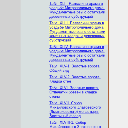
Табл. XLII. Развалины храма в
усадьбе Митрополичьего дома.
Фундаментные рвы с остатками
деревянных субструкций
Табл. XLIII. Развалины храма в
усадьбе Митрополичьего дома.
Фундаментные рвы с остатками
каменных кладок и деревянных
субструкций
Табл. XLIV. Развалины храма в
усадьбе Митрополичьего дома.
Фундаментные рвы с остатками
деревянных субструкций
Табл. XLV-1. Золотые ворота.
Общий вид
Табл. XLV-2. Золотые ворота.
Кладка стен
Табл. XLVI. Золотые ворота.
Отпечатки бревен в кладке
стены
Табл. XLVII. Собор
Михайловского Златоверхого
(Дмитриевского) монастыря.
Восточный фасад
Табл. XLVIII-1. Собор
Михайловского Златоверхого