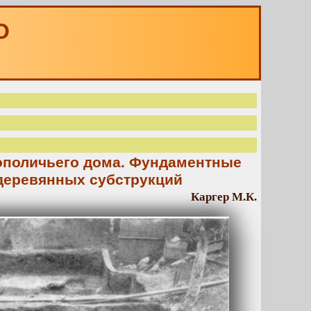
О
рополичьего дома. Фундаментные
 деревянных субструкций
Каргер М.К.