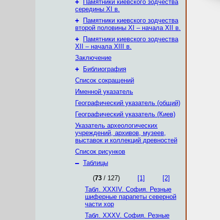
+
Памятники киевского зодчества
середины XI в.
+
Памятники киевского зодчества
второй половины XІ – начала XII в.
+
Памятники киевского зодчества
XII – начала XIII в.
Заключение
+
Библиография
Список сокращений
Именной указатель
Географический указатель (общий)
Географический указатель (Киев)
Указатель археологических
учреждений, архивов, музеев,
выставок и коллекций древностей
Список рисунков
–
Таблицы
(
73
/ 127)
[1]
[2]
Табл. XXXIV. София. Резные
шиферные парапеты северной
части хор
Табл. XXXV. София. Резные