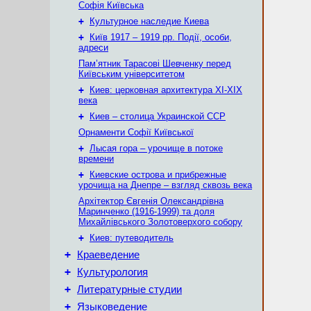
Софія Київська
+
Культурное наследие Киева
+
Київ 1917 – 1919 рр. Події, особи,
адреси
Пам’ятник Тарасові Шевченку перед
Київським університетом
+
Киев: церковная архитектура XI-XIX
века
+
Киев – столица Украинской ССР
Орнаменти Софії Київської
+
Лысая гора – урочище в потоке
времени
+
Киевские острова и прибрежные
урочища на Днепре – взгляд сквозь века
Архітектор Євгенія Олександрівна
Маринченко (1916-1999) та доля
Михайлівського Золотоверхого собору
+
Киев: путеводитель
+
Краеведение
+
Культурология
+
Литературные студии
+
Языковедение