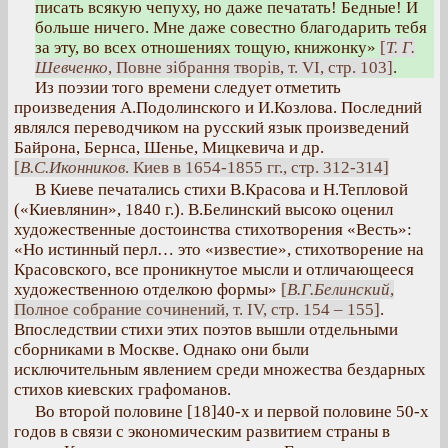
писать всякую чепуху, но даже печатать! Бедные! И
больше ничего. Мне даже совестно благодарить тебя
за эту, во всех отношениях тощую, книжонку»
[
Т. Г.
Шевченко
, Повне зібрання творів, т. VI, стр. 103]
.
Из поэзии того времени следует отметить
произведения А.Подолинского и И.Козлова. Последний
являлся переводчиком на русский язык произведений
Байрона, Бернса, Шенье, Мицкевича и др.
[
В.С.Иконников
. Киев в 1654-1855 гг., стр. 312-314]
В Киеве печатались стихи В.Красова и Н.Тепловой
(«Киевлянин», 1840 г.). В.Белинский высоко оценил
художественные достоинства стихотворения «Весть»:
«Но истинный перл… это «известие», стихотворение на
Красовского, все проникнутое мысли и отличающееся
художественною отделкою формы»
[
В.Г.Белинский
,
Полное собрание сочинений, т. IV, стр. 154 – 155]
.
Впоследствии стихи этих поэтов вышли отдельными
сборниками в Москве. Однако они были
исключительным явлением среди множества бездарных
стихов киевских графоманов.
Во второй половине [18]40-х и первой половине 50-х
годов в связи с экономическим развитием страны в