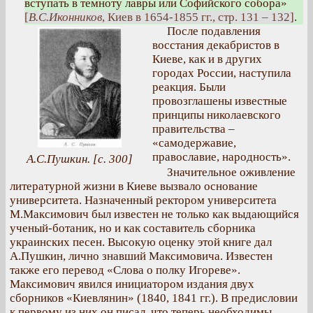
вступать в темноту лавры или Софийского собора»
[
В.С.Иконников
, Киев в 1654-1855 гг., стр. 131 – 132]
.
После подавления
восстания декабристов в
Киеве, как и в других
городах России, наступила
реакция. Были
провозглашены известные
принципы николаевского
правительства –
«самодержавие,
православие, народность».
А.С.Пушкин. [с. 300]
Значительное оживление
литературной жизни в Киеве вызвало основание
университета. Назначенный ректором университета
М.Максимович был известен не только как выдающийся
ученый-ботаник, но и как составитель сборника
украинских песен. Высокую оценку этой книге дал
А.Пушкин, лично знавший Максимовича. Известен
также его перевод «Слова о полку Игореве».
Максимович явился инициатором издания двух
сборников «Киевлянин» (1840, 1841 гг.). В предисловии
к первому из них он писал, что теперь необходимы