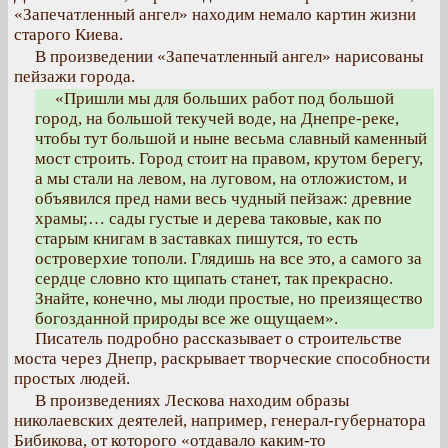
«Запечатленный ангел» находим немало картин жизни
старого Киева.
В произведении «Запечатленный ангел» нарисованы
пейзажи города.
«Пришли мы для больших работ под большой
город, на большой текучей воде, на Днепре-реке,
чтобы тут большой и ныне весьма славный каменный
мост строить. Город стоит на правом, крутом берегу,
а мы стали на левом, на луговом, на отложистом, и
объявился пред нами весь чудный пейзаж: древние
храмы;… сады густые и дерева таковые, как по
старым книгам в заставках пишутся, то есть
островерхие тополи. Глядишь на все это, а самого за
сердце словно кто щипать станет, так прекрасно.
Знайте, конечно, мы люди простые, но преизящество
богозданной природы все же ощущаем».
Писатель подробно рассказывает о строительстве
моста через Днепр, раскрывает творческие способности
простых людей.
В произведениях Лескова находим образы
николаевских деятелей, например, генерал-губернатора
Бибикова, от которого «отдавало каким-то