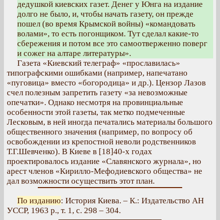
дедушкой киевских газет. Денег у Юнга на издание
долго не было, и, чтобы начать газету, он прежде
пошел (во время Крымской войны) «командовать
волами», то есть погонщиком. Тут сделал какие-то
сбережения и потом все это самоотверженно поверг
и сожег на алтаре литературы».
Газета «Киевский телеграф» «прославилась»
типографскими ошибками (например, напечатано
«пуговица» вместо «богородица» и др.). Цензор Лазов
счел полезным запретить газету «за невозможные
опечатки». Однако несмотря на провинциальные
особенности этой газеты, так метко подмеченные
Лесковым, в ней иногда печатались материалы большого
общественного значения (например, по вопросу об
освобождении из крепостной неволи родственников
Т.Г.Шевченко). В Киеве в [18]40-х годах
проектировалось издание «Славянского журнала», но
арест членов «Кирилло-Мефодиевского общества» не
дал возможности осуществить этот план.
По изданию
: История Киева. – К.: Издательство АН
УССР, 1963 р., т. 1, с. 298 – 304.