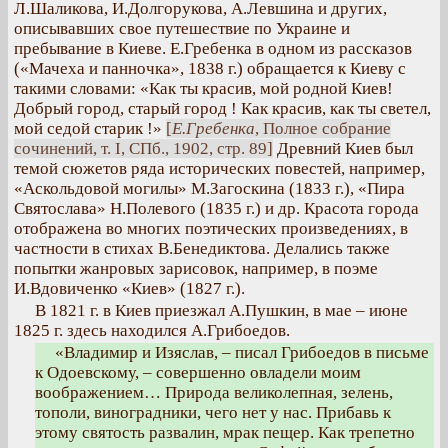
Л.Шаликова, И.Долгорукова, А.Левшина и других,
описывавших свое путешествие по Украине и
пребывание в Киеве. Е.Гребенка в одном из рассказов
(«Мачеха и панночка», 1838 г.) обращается к Киеву с
такими словами: «Как ты красив, мой родной Киев!
Добрый город, старый город ! Как красив, как ты светел,
мой седой старик !»
[
Е.Гребенка
, Полное собрание
сочинений, т. I, СПб., 1902, стр. 89]
Древний Киев был
темой сюжетов ряда исторических повестей, например,
«Аскольдовой могилы» М.Загоскина (1833 г.), «Пира
Святослава» Н.Полевого (1835 г.) и др. Красота города
отображена во многих поэтических произведениях, в
частности в стихах В.Бенедиктова. Делались также
попытки жанровых зарисовок, например, в поэме
И.Вдовиченко «Киев» (1827 г.).
В 1821 г. в Киев приезжал А.Пушкин, в мае – июне
1825 г. здесь находился А.Грибоедов.
«Владимир и Изяслав, – писал Грибоедов в письме
к Одоевскому, – совершенно овладели моим
воображением… Природа великолепная, зелень,
тополи, виноградники, чего нет у нас. Прибавь к
этому святость развалин, мрак пещер. Как трепетно