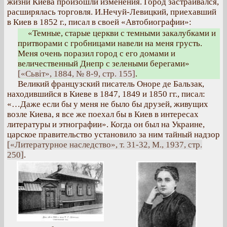
жизни Киева произошли изменения. Город застраивался,
расширялась торговля. И.Нечуй-Левицкий, приехавший
в Киев в 1852 г., писал в своей «Автобиографии»:
«Темные, старые церкви с темными закалубками и
притворами с гробницами навели на меня грусть.
Меня очень поразил город с его домами и
величественный Днепр с зелеными берегами»
[«Сьвіт», 1884, № 8-9, стр. 155]
.
Великий французский писатель Оноре де Бальзак,
находившийся в Киеве в 1847, 1849 и 1850 гг., писал:
«…Даже если бы у меня не было бы друзей, живущих
возле Киева, я все же поехал бы в Киев в интересах
литературы и этнографии». Когда он был на Украине,
царское правительство установило за ним тайный надзор
[«Литературное наследство», т. 31-32, М., 1937, стр.
250]
.