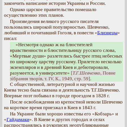
закончить написание истории Украины и России.
Однако царское правительство помешало
осуществлению этих планов.
Произведения великого русского писателя
пользовались широкой популярностью. Шевченко,
любивший и почитавший Гоголя, в повести «
Близнецы
»
писал:
«Несмотря однако ж на блюстителей
нравственности и блюстительницу русского слова,
«Мертвые души» разлетелись быстрее птиц небесных
по широкому царству русскому. Прилетело несколько
экземпляров и в древний Киев и дебютировали,
разумеется, в университете»
[
Т.Г.Шевченко
, Повне
зібрання творів, т. IV, К., 1949, стр. 59]
.
С общественной, литературной и научной жизнью
Киева тесно была связана и деятельность Т.Г.Шевченко.
Впервые поэт побывал в городе проездом в 1828 г.
После освобождения из крепостной неволи Шевченко
на короткое время приезжал в Киев в 1843 г.
На Украине были хорошо известны его «Кобзарь» и
«
Гайдамаки
». В Киеве и других городах и селах
распространялись в рукописях неопубликованные