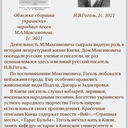
Обложка сборника
Н.В.Гоголь. [с. 302]
украинских
народных песен
М.А.Максимовича.
[с. 301]
Деятельность М.Максимовича сыграла видную роль в
истории литературной жизни Киева. Дом Максимовича
посещали русские ученые и писатели, не раз
останавливался здесь и великий русский писатель
Н.В.Гоголь.
По воспоминаниям Максимовича, Гоголь любовался
пейзажами города. Ему особенно нравились
живописные виды Подола, Днепра и Заднепровья.
В Киеве писатель слушал кобзарей, лирников,
восхищался народными песнями. Богатство украинского
устного народного творчества Гоголь широко
использовал в своих произведениях. Красочные
описания Киева содержат повести «Вий», «Страшная
месть», «Тарас Бульба». Гоголь мечтал жить в Киеве,
занять кафедру истории в Киевском университете и