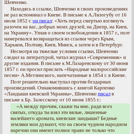
Шевченко.
Находясь в ссылке, Шевченко в своих произведениях
не раз вспоминал о Киеве. В письме к А.Лизогубу от 16
июля 1852 г.
он писал
: «Хоть перед смертью взглянуть
разочек на вас, добрых моих друзей, на Днепр, на Киев,
на Украину». Узнав о своем освобождении в 1857 г., поэт
намеревался возвращаться из ссылки через Крым,
Харьков, Полтаву, Киев, Минск, а затем и в Петербург.
Несмотря на тяжелые условия ссылки, Шевченко
следил за литературой, читал журнал «Современник» и
другие издания. В письме к М.Лазаревскому от 30 июня
1857 г. он просил прислать «Народные малороссийские
песни» А.Метлинского, напечатанные в 1854 г. в Киеве.
Поэт решительно выступал против бездарных
произведений. Ознакомившись с книгой Карпенко
«Ландыши киевской Украины», Шевченко
писал
в
письме к Бр. Залесскому от 10 июня 1855 г.:
«А между прочим, скажи ты мне, ради всех
святых, откуда ты взял эти вялые, лишенные
малейшего аромата, киевские ландыши? Бедные
земляки мои думают, что на своем чудном народном
наречии они имеют полное право не только что