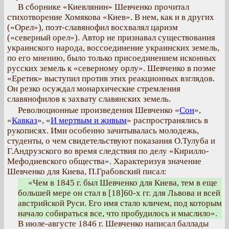
В сборнике «Киевлянин» Шевченко прочитал
стихотворение Хомякова «Киев». В нем, как и в других
(«Орел»), поэт-славянофил восхвалял царизм
(«северный орел»). Автор не признавал существования
украинского народа, воссоединение украинских земель,
по его мнению, было только присоединением исконных
русских земель к «северному орлу». Шевченко в поэме
«Еретик» выступил против этих реакционных взглядов.
Он резко осуждал монархические стремления
славянофилов к захвату славянских земель.
Революционные произведения Шевченко «
Сон
»,
«
Кавказ
», «
И мертвым и живым
» распространялись в
рукописях. Ими особенно зачитывалась молодежь,
студенты, о чем свидетельствуют показания О.Тулуба и
Г.Андрузского во время следствия по делу «Кирилло-
Мефодиевского общества». Характеризуя значение
Шевченко для Киева, П.Грабовский писал:
«Чем в 1845 г. был Шевченко для Киева, тем в еще
большей мере он стал в [18]60-х гг. для Львова и всей
австрийской Руси. Его имя стало кличем, под которым
начало собираться все, что пробудилось и мыслило».
В июле-августе 1846 г. Шевченко написал баллады