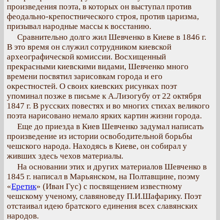
произведения поэта, в которых он выступал против
феодально-крепостнического строя, против царизма,
призывал народные массы к восстанию.
Сравнительно долго жил Шевченко в Киеве в 1846 г.
В это время он служил сотрудником киевской
археографической комиссии. Восхищенный
прекрасными киевскими видами, Шевченко много
времени посвятил зарисовкам города и его
окрестностей. О своих киевских рисунках поэт
упоминал позже в письме к А.Лизогубу от 22 октября
1847 г. В русских повестях и во многих стихах великого
поэта нарисовано немало ярких картин жизни города.
Еще до приезда в Киев Шевченко задумал написать
произведение из истории освободительной борьбы
чешского народа. Находясь в Киеве, он собирал у
живших здесь чехов материалы.
На основании этих и других материалов Шевченко в
1845 г. написал в Марьянском, на Полтавщине, поэму
«
Еретик
» (Иван Гус) с посвящением известному
чешскому ученому, славяноведу П.И.Шафарику. Поэт
отстаивал идею братского единения всех славянских
народов.