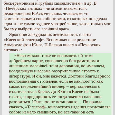
бесцеремонным и грубым самовластием» и др. В
«Печерских антиках» читатели знакомятся с
реакционером В.Аскоченским, человеком «с
замечательными способностями, из которых он сделал
едва ли не самое худшее употребление, какое только мог
бы ему выбрать его злейший враг».
Ярко описал художник деятельность газеты
«Киевский телеграф». Вспоминая о ее редакторе
Альфреде фон Юнге, Н.Лесков писал в «Печерских
антиках»:
«Невозможно тоже не вспомнить об этом
добрейшем парне, совершенно безграмотном и
лишенном малейшей тени дарования, но имевшем,
неодолимую и весьма разорительную страсть к
литературе. И он, мне кажется, достоин благодарного
воспоминания от киевлян, если не как поэт, то как
самоотверженнейший пионер – периодического
издательства в Киеве. До Юнга в Киеве не было
газеты, и предпринять ее тогда значило наверное
разориться. Юнга это не остановило… По правде
сказать, «Телеграф» юнговского издания представлял
собою немало смешного, но все-таки он есть