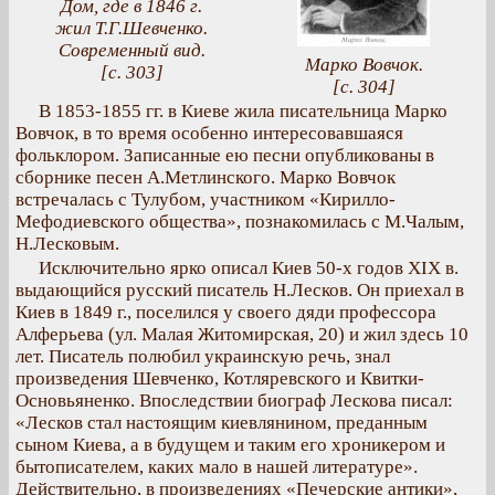
Дом, где в 1846 г.
жил Т.Г.Шевченко.
Современный вид.
Марко Вовчок.
[с. 303]
[с. 304]
В 1853-1855 гг. в Киеве жила писательница Марко
Вовчок, в то время особенно интересовавшаяся
фольклором. Записанные ею песни опубликованы в
сборнике песен А.Метлинского. Марко Вовчок
встречалась с Тулубом, участником «Кирилло-
Мефодиевского общества», познакомилась с М.Чалым,
Н.Лесковым.
Исключительно ярко описал Киев 50-х годов XIX в.
выдающийся русский писатель Н.Лесков. Он приехал в
Киев в 1849 г., поселился у своего дяди профессора
Алферьева (ул. Малая Житомирская, 20) и жил здесь 10
лет. Писатель полюбил украинскую речь, знал
произведения Шевченко, Котляревского и Квитки-
Основьяненко. Впоследствии биограф Лескова писал:
«Лесков стал настоящим киевлянином, преданным
сыном Киева, а в будущем и таким его хроникером и
бытописателем, каких мало в нашей литературе».
Действительно, в произведениях «Печерские антики»,