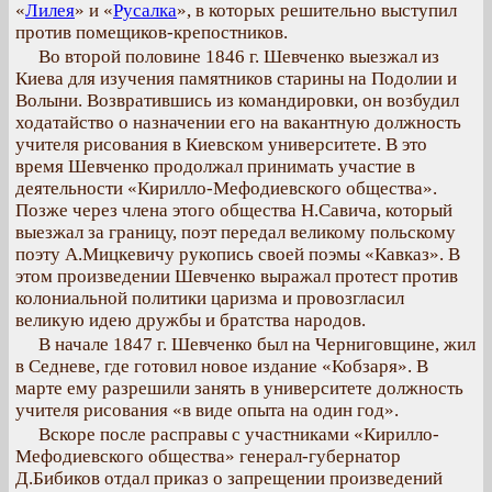
«
Лилея
» и «
Русалка
», в которых решительно выступил
против помещиков-крепостников.
Во второй половине 1846 г. Шевченко выезжал из
Киева для изучения памятников старины на Подолии и
Волыни. Возвратившись из командировки, он возбудил
ходатайство о назначении его на вакантную должность
учителя рисования в Киевском университете. В это
время Шевченко продолжал принимать участие в
деятельности «Кирилло-Мефодиевского общества».
Позже через члена этого общества Н.Савича, который
выезжал за границу, поэт передал великому польскому
поэту А.Мицкевичу рукопись своей поэмы «Кавказ». В
этом произведении Шевченко выражал протест против
колониальной политики царизма и провозгласил
великую идею дружбы и братства народов.
В начале 1847 г. Шевченко был на Черниговщине, жил
в Седневе, где готовил новое издание «Кобзаря». В
марте ему разрешили занять в университете должность
учителя рисования «в виде опыта на один год».
Вскоре после расправы с участниками «Кирилло-
Мефодиевского общества» генерал-губернатор
Д.Бибиков отдал приказ о запрещении произведений