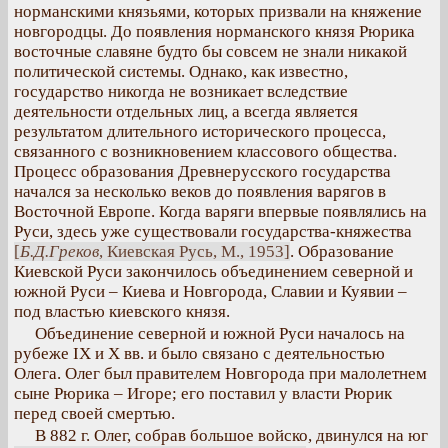
норманскими князьями, которых призвали на княжение
новгородцы. До появления норманского князя Рюрика
восточные славяне будто бы совсем не знали никакой
политической системы. Однако, как известно,
государство никогда не возникает вследствие
деятельности отдельных лиц, а всегда является
результатом длительного исторического процесса,
связанного с возникновением классового общества.
Процесс образования Древнерусского государства
начался за несколько веков до появления варягов в
Восточной Европе. Когда варяги впервые появлялись на
Руси, здесь уже существовали государства-княжества
[
Б.Д.Греков
, Киевская Русь, М., 1953]
. Образование
Киевской Руси закончилось объединением северной и
южной Руси – Киева и Новгорода, Славии и Куявии –
под властью киевского князя.
Объединение северной и южной Руси началось на
рубеже IX и X вв. и было связано с деятельностью
Олега. Олег был правителем Новгорода при малолетнем
сыне Рюрика – Игоре; его поставил у власти Рюрик
перед своей смертью.
В 882 г. Олег, собрав большое войско, двинулся на юг