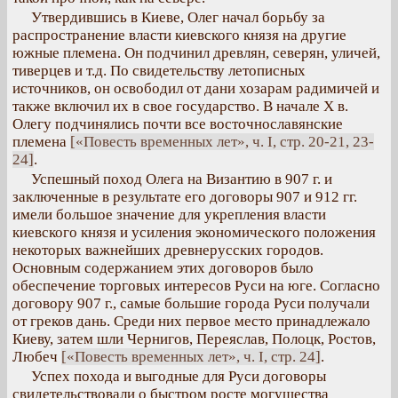
Утвердившись в Киеве, Олег начал борьбу за
распространение власти киевского князя на другие
южные племена. Он подчинил древлян, северян, уличей,
тиверцев и т.д. По свидетельству летописных
источников, он освободил от дани хозарам радимичей и
также включил их в свое государство. В начале X в.
Олегу подчинялись почти все восточнославянские
племена
[«Повесть временных лет», ч. I, стр. 20-21, 23-
24]
.
Успешный поход Олега на Византию в 907 г. и
заключенные в результате его договоры 907 и 912 гг.
имели большое значение для укрепления власти
киевского князя и усиления экономического положения
некоторых важнейших древнерусских городов.
Основным содержанием этих договоров было
обеспечение торговых интересов Руси на юге. Согласно
договору 907 г., самые большие города Руси получали
от греков дань. Среди них первое место принадлежало
Киеву, затем шли Чернигов, Переяслав, Полоцк, Ростов,
Любеч
[«Повесть временных лет», ч. I, стр. 24]
.
Успех похода и выгодные для Руси договоры
свидетельствовали о быстром росте могущества