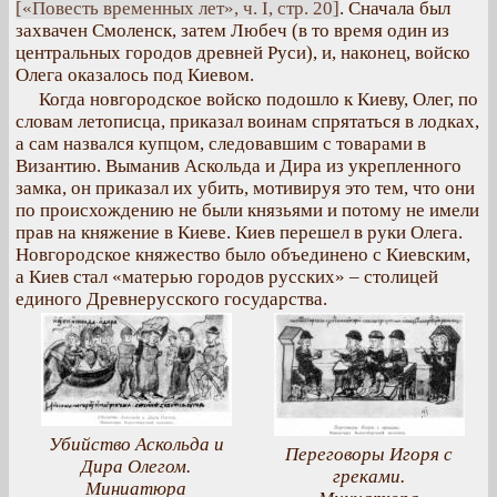
[«Повесть временных лет», ч. I, стр. 20]
. Сначала был
захвачен Смоленск, затем Любеч (в то время один из
центральных городов древней Руси), и, наконец, войско
Олега оказалось под Киевом.
Когда новгородское войско подошло к Киеву, Олег, по
словам летописца, приказал воинам спрятаться в лодках,
а сам назвался купцом, следовавшим с товарами в
Византию. Выманив Аскольда и Дира из укрепленного
замка, он приказал их убить, мотивируя это тем, что они
по происхождению не были князьями и потому не имели
прав на княжение в Киеве. Киев перешел в руки Олега.
Новгородское княжество было объединено с Киевским,
а Киев стал «матерью городов русских» – столицей
единого Древнерусского государства.
Убийство Аскольда и
Переговоры Игоря с
Дира Олегом.
греками.
Миниатюра