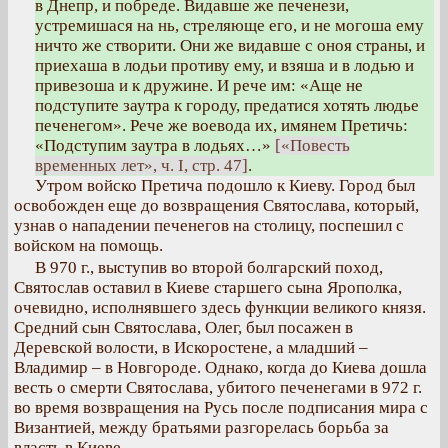
в Днепр, и побреде. Видавше же печенези,
устремишася на нь, стреляюще его, и не могоша ему
ничто же створити. Они же видавше с оноя страны, и
приехаша в лодьи противу ему, и взяша и в лодью и
привезоша и к дружине. И рече им: «Аще не
подступите заутра к городу, предатися хотять людье
печенегом». Рече же воевода их, имянем Претичь:
«Подступим заутра в лодьях…»
[«Повесть
временных лет», ч. I, стр. 47]
.
Утром войско Претича подошло к Киеву. Город был
освобожден еще до возвращения Святослава, который,
узнав о нападении печенегов на столицу, поспешил с
войском на помощь.
В 970 г., выступив во второй болгарский поход,
Святослав оставил в Киеве старшего сына Ярополка,
очевидно, исполнявшего здесь функции великого князя.
Средний сын Святослава, Олег, был посажен в
Деревской волости, в Искоростене, а младший –
Владимир – в Новгороде. Однако, когда до Киева дошла
весть о смерти Святослава, убитого печенегами в 972 г.
во время возвращения на Русь после подписания мира с
Византией, между братьями разгорелась борьба за
власть в Киеве.