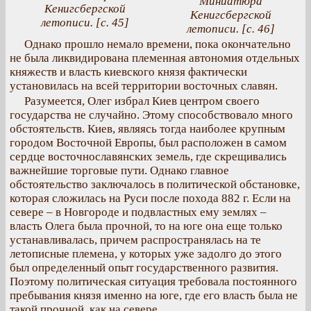
Миниатюра
Кенигсбергской
Кенигсбергской
летописи. [с. 45]
летописи. [с. 46]
Однако прошло немало времени, пока окончательно
не была ликвидирована племенная автономия отдельных
княжеств и власть киевского князя фактически
установилась на всей территории восточных славян.
Разумеется, Олег избрал Киев центром своего
государства не случайно. Этому способствовало много
обстоятельств. Киев, являясь тогда наиболее крупным
городом Восточной Европы, был расположен в самом
сердце восточнославянских земель, где скрещивались
важнейшие торговые пути. Однако главное
обстоятельство заключалось в политической обстановке,
которая сложилась на Руси после похода 882 г. Если на
севере – в Новгороде и подвластных ему землях –
власть Олега была прочной, то на юге она еще только
устанавливалась, причем распространялась на те
летописные племена, у которых уже задолго до этого
был определенный опыт государственного развития.
Поэтому политическая ситуация требовала постоянного
пребывания князя именно на юге, где его власть была не
такой прочной, как на севере.