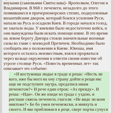
внуками (сыновьями Святослава)- Ярополком, Олегом и
Владимиром. В 968 г. печенеги, незадолго до этого
появившиеся в причерноморских степях, подкупленные
византийским двором, который боялся усиления Руси,
напали на Русь и осадили Киев. В городе начался голод,
не хватало воды. У киевлян было недостаточно войск, и
они вынуждены были искать помощи извне. В это время
на левом берегу Днепра стояли значительные военные
силы во главе с воеводой Претичем. Необходимо было
сообщить им о положении в Киеве. Юноша, имя
которого осталось неизвестным, взялся прорваться
через кольцо окружения и отвезти своим известие об
угрозе столице Руси. «Повесть временных лет» так
описывает это событие:
«И востужиша людье в граде и реша: «Несть ли
кого, иже бы могл на ону страну дойти и рещи им:
аще не подступите заутра, предатися имам
печенегом?» И рече един отрок: «Аз преиду». И
реша: «Иди». Он же изиде из града с уздою, и
ристаше сквозь печенеги, глаголя: «Не виде ли коня
никтоже?» Бе бо умея печенежски, и мняхуть и
своего. И яко приближися к реце, сверг порты сунуся