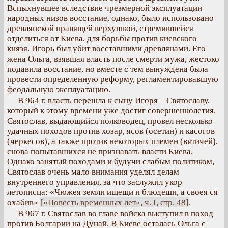
Вспыхнувшее вследствие чрезмерной эксплуатации
народных низов восстание, однако, было использовано
древлянской правящей верхушкой, стремившейся
отделиться от Киева, для борьбы против киевского
князя. Игорь был убит восставшими древлянами. Его
жена Ольга, взявшая власть после смерти мужа, жестоко
подавила восстание, но вместе с тем вынуждена была
провести определенную реформу, регламентировавшую
феодальную эксплуатацию.
В 964 г. власть перешла к сыну Игоря – Святославу,
который к этому времени уже достиг совершеннолетия.
Святослав, выдающийся полководец, провел несколько
удачных походов против хозар, ясов (осетин) и касогов
(черкесов), а также против некоторых племен (вятичей),
снова попытавшихся не признавать власти Киева.
Однако занятый походами и будучи слабым политиком,
Святослав очень мало внимания уделял делам
внутреннего управления, за что заслужил укор
летописца: «Чюжея земли ищещи и блюдеши, а своея ся
охабив»
[«Повесть временных лет», ч. I, стр. 48]
.
В 967 г. Святослав во главе войска выступил в поход
против Болгарии на Дунай. В Киеве осталась Ольга с