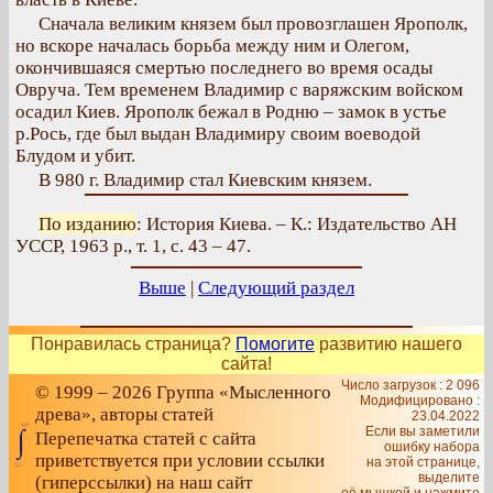
Сначала великим князем был провозглашен Ярополк,
но вскоре началась борьба между ним и Олегом,
окончившаяся смертью последнего во время осады
Овруча. Тем временем Владимир с варяжским войском
осадил Киев. Ярополк бежал в Родню – замок в устье
р.Рось, где был выдан Владимиру своим воеводой
Блудом и убит.
В 980 г. Владимир стал Киевским князем.
По изданию
: История Киева. – К.: Издательство АН
УССР, 1963 р., т. 1, с. 43 – 47.
Выше
|
Следующий раздел
Понравилась страница?
Помогите
развитию нашего
сайта!
Число загрузок : 2 096
© 1999 – 2026 Группа «Мысленного
Модифицировано :
древа», авторы статей
23.04.2022
Если вы заметили
Перепечатка статей с сайта
ошибку набора
приветствуется при условии ссылки
на этой странице,
выделите
(гиперссылки) на наш сайт