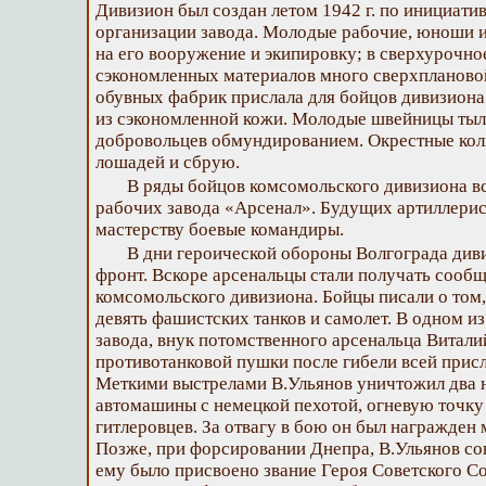
Дивизион был создан летом 1942 г. по инициати
организации завода. Молодые рабочие, юноши и
на его вооружение и экипировку; в сверхурочно
сэкономленных материалов много сверхпланов
обувных фабрик прислала для бойцов дивизиона
из сэкономленной кожи. Молодые швейницы ты
добровольцев обмундированием. Окрестные кол
лошадей и сбрую.
В ряды бойцов комсомольского дивизиона 
рабочих завода «Арсенал». Будущих артиллери
мастерству боевые командиры.
В дни героической обороны Волгограда див
фронт. Вскоре арсенальцы стали получать сообщ
комсомольского дивизиона. Бойцы писали о том
девять фашистских танков и самолет. В одном и
завода, внук потомственного арсенальца Витали
противотанковой пушки после гибели всей присл
Меткими выстрелами В.Ульянов уничтожил два н
автомашины с немецкой пехотой, огневую точку 
гитлеровцев. За отвагу в бою он был награжден
Позже, при форсировании Днепра, В.Ульянов сов
ему было присвоено звание Героя Советского Со