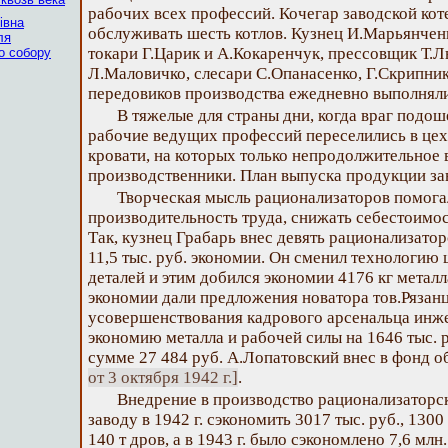
рабочих всех профессий. Кочегар заводской кот
івна
обслуживать шесть котлов. Кузнец И.Марьянченк
ля
токари Г.Царик и А.Кокаренчук, прессовщик Т.
о собору
Л.Маловичко, слесари С.Опанасенко, Г.Скрипник
передовиков производства ежедневно выполняли
В тяжелые для страны дни, когда враг подош
рабочие ведущих профессий переселились в цехи
кровати, на которых только непродолжительное
производственники. План выпуска продукции за
Творческая мысль рационализаторов помога
производительность труда, снижать себестоимос
Так, кузнец Грабарь внес девять рационализато
11,5 тыс. руб. экономии. Он сменил технологию
деталей и этим добился экономии 4176 кг металл
экономии дали предложения новатора тов.Рязан
усовершенствования кадрового арсенальца инж
экономию металла и рабочей силы на 1646 тыс.
сумме 27 484 руб. А.Лопатовский внес в фонд 
от 3 октября 1942 г.]
.
Внедрение в производство рационализаторс
заводу в 1942 г. сэкономить 3017 тыс. руб., 1300
140 т дров, а в 1943 г. было сэкономлено 7,6 млн