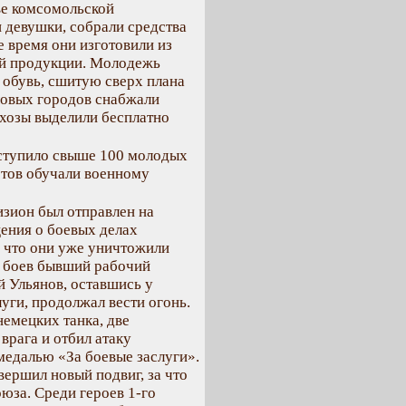
ве комсомольской
 девушки, собрали средства
е время они изготовили из
ой продукции. Молодежь
 обувь, сшитую сверх плана
ловых городов снабжали
хозы выделили бесплатно
вступило свыше 100 молодых
стов обучали военному
изион был отправлен на
ения о боевых делах
, что они уже уничтожили
з боев бывший рабочий
й Ульянов, оставшись у
уги, продолжал вести огонь.
емецких танка, две
врага и отбил атаку
 медалью «За боевые заслуги».
ершил новый подвиг, за что
юза. Среди героев 1-го