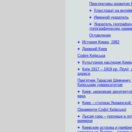
Перспективы развития 
+
[Ілюстрації на вклей
+
Именной указатель
+
Указатель географич
топографических назва
Оглавление
+
История Киева, 1982
+
Древний Киев
Софія Київська
+
Культурное наследие Киев
+
Київ 1917 – 1919 рр. Події, 
адреси
Пам’ятник Тарасові Шевченку
Київським університетом
+
Киев: церковная архитектур
века
+
Киев – столица Украинской
Орнаменти Софії Київської
+
Лысая гора – урочище в по
времени
+
Киевские острова и прибр
урочища на Днепре – взгляд с