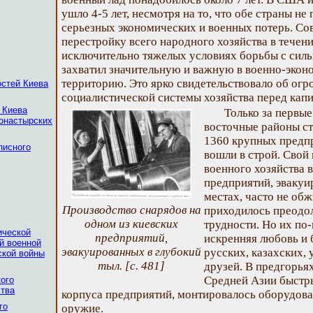
ушло 4-5 лет, несмотря на то, что обе страны не
серьезных экономических и военных потерь. Со
перестройку всего народного хозяйства в течени
исключительно тяжелых условиях борьбы с силь
захватил значительную и важную в военно-эко
территорию. Это ярко свидетельствовало об ог
остей Киева
социалистической системы хозяйства перед капи
 Киева
Только за первые
монастырских
восточные районы с
1360 крупных предпр
писного
вошли в строй. Свой
военного хозяйства 
предприятий, эвакуи
местах, часто не об
Производство снарядов на
приходилось преодо
одном из киевских
трудности. Но их по
ической
предприятий,
искренняя любовь и 
й военной
эвакуированных в глубокий
русских, казахских,
ской войны
тыл. [с. 481]
друзей. В предгорья
Средней Азии быстр
ого
ства
корпуса предприятий, монтировалось оборудова
го
оружие.