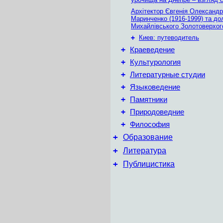
Архітектор Євгенія Олександр
Маринченко (1916-1999) та до
Михайлівського Золотоверхог
+
Киев: путеводитель
+
Краеведение
+
Культурология
+
Литературные студии
+
Языковедение
+
Памятники
+
Природоведние
+
Философия
+
Образование
+
Литература
+
Публицистика