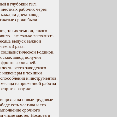
ый в глубокий тыл,
и местных рабочих через
С каждым днем завод
 сжатые сроки были
ия, таких темпов, такого
авило – не только выполнять
 месяца выпуск важной
чем в 3 раза.
 социалистической Родиной,
оскве, завод получил
 фронта аэросаней.
 чести всего заводского
у, инженеры и техники
способлений и инструментов,
е месяца напряженной работы
которые сразу же
дящихся на новые трудовые
беде есть частица и его
 выполнение срочного
ом числе мастер Носарев и