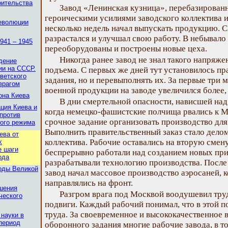
оительства
Завод «Ленинская кузница», перебазированн
героическими усилиями заводского коллектива 
революции
несколько недель начал выпускать продукцию. 
разрастался и улучшал свою работу. В небывало
941 – 1945
переоборудованы и построены новые цеха.
Никогда ранее завод не знал такого напряжен
дение
ии на СССР.
подъема. С первых же дней тут установилось пр
ветского
задания, но и перевыполнять их. За первые три
врагом
военной продукции на заводе увеличился более, 
она Киева
В дни смертельной опасности, нависшей над
ация Киева и
когда немецко-фашистские полчища рвались к М
против
срочное задание организовать производство для
ого режима
Выполнить правительственный заказ стало делом
ева от
коллектива. Рабочие оставались на вторую смен
х
е шаги
беспрерывно работали над созданием новых при
ода
разрабатывали технологию производства. Посл
годы Великой
завод начал массовое производство аэросаней, 
направлялись на фронт.
ршения
Разгром врага под Москвой воодушевил тру
ческого
подвиги. Каждый рабочий понимал, что в этой по
труда. За своевременное и высококачественное
 науки в
период
оборонного задания многие рабочие завода, в т