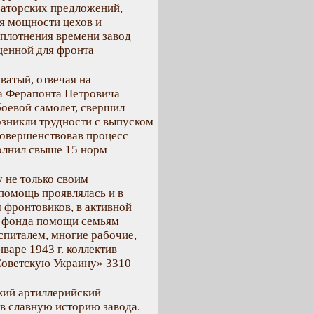
заторских предложений,
ия мощности цехов и
уплотнения времени завод
ценной для фронта
ватый, отвечая на
ка Ферапонта Петровича
боевой самолет, свершил
озникли трудности с выпуском
совершенствовав процесс
полнил свыше 15 норм
 не только своим
помощь проявлялась и в
я фронтовиков, в активной
и фонда помощи семьям
спиталем, многие рабочие,
варе 1943 г. коллектив
 Советскую Украину» 3310
кий артиллерийский
 в славную историю завода.