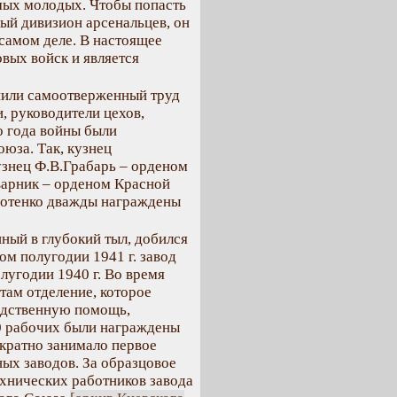
мых молодых. Чтобы попасть
ый дивизион арсенальцев, он
 самом деле. В настоящее
вых войск и является
енили самоотверженный труд
, руководители цехов,
о года войны были
юза. Так, кузнец
знец Ф.В.Грабарь – орденом
варник – орденом Красной
мотенко дважды награждены
ный в глубокий тыл, добился
ом полугодии 1941 г. завод
лугодии 1940 г. Во время
там отделение, которое
едственную помощь,
0 рабочих были награждены
ократно занимало первое
ых заводов. За образцовое
хнических работников завода