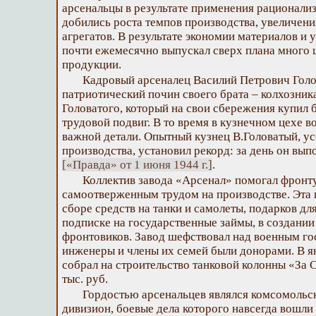
арсенальцы в результате применения рационали
добились роста темпов производства, увеличен
агрегатов. В результате экономии материалов и 
почти ежемесячно выпускал сверх плана много 
продукции.
Кадровый арсеналец Василий Петрович Голо
патриотический почин своего брата – колхозни
Головатого, который на свои сбережения купил 
трудовой подвиг. В то время в кузнечном цехе в
важной детали. Опытный кузнец В.Головатый, у
производства, установил рекорд: за день он вы
[«Правда» от 1 июня 1944 г.]
.
Коллектив завода «Арсенал» помогал фронту
самоотверженным трудом на производстве. Эта 
сборе средств на танки и самолеты, подарков дл
подписке на государственные займы, в создани
фронтовиков. Завод шефствовал над военным го
инженеры и члены их семей были донорами. В ян
собрал на строительство танковой колонны «За
тыс. руб.
Гордостью арсенальцев являлся комсомольс
дивизион, боевые дела которого навсегда вошли