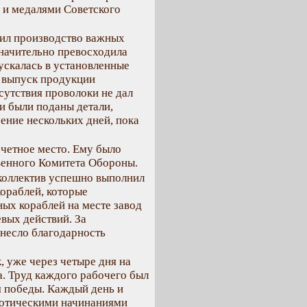
 и медалями Советского
оил производство важных
значительно превосходила
ускалась в установленные
о выпуск продукции
тсутствия проволоки не дал
и были поданы детали,
ение нескольких дней, пока
четное место. Ему было
венного Комитета Обороны.
коллектив успешно выполнил
ораблей, которые
ых кораблей на месте завод
вых действий. За
несло благодарность
, уже через четыре дня на
а. Труд каждого рабочего был
я победы. Каждый день и
иотическими начинаниями