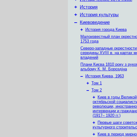
+
История
+
История культуры
–
Киевоведение
+
История города Киева
Малоизвестный план окрестн
1753 года
Северо-западные окрестности
середины XVIII в. на картах 
владений
Плани Києва 1810 року з руко
альбому К. М. Бороздіна
–
История Киева, 1963
+
Том 1
–
Том 2
+
Киев в годы Великой
октябрьской социалист
революции, иностранно
интервенции и граждан
(1917– 1920 гг.)
+
Первые шаги советск
культурного строитель
+
Киев в период мирно