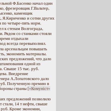
ельной Ф.Басенко начал один
о, фрезеровщик Г.Вальтер,
Лысенко, каменщик
, Я.Кириченко и сотни других
 по четыре-пять норм.
ел к стенам Волгограда,
. Рядом со станками стояли
 время отдыхали
вод всегда перевыполнял.
ла арсенальцам повышать
ть, экономить материалы.
рских предложений, что дало
 штампования одной из
а. Свыше 15 тыс. руб.
цева. Внедрение
енера А.Лопатовского дало
 руб. Полученную премию в
обороны страны
[«Комуніст»
ких предложений позволило
 т стали, 14 т нефти, свыше
. руб. Кроме экономии,