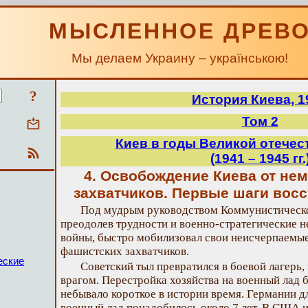
МЫСЛЕННОЕ ДРЕВ
Мы делаем Украину – українською!
?
История Киева, 1
Том 2
Киев в годы Великой отече
(1941 – 1945 гг.
4. Освобождение Киева от не
захватчиков. Первые шаги вос
Под мудрым руководством Коммунистическо
преодолев трудности и военно-стратегические н
войны, быстро мобилизовал свои неисчерпаемые
фашистских захватчиков.
еские
Советский тыл превратился в боевой лагерь,
врагом. Перестройка хозяйства на военный лад 
небывало короткое в истории время. Германии д
военный лад понадобилось около 7 лет. В США и