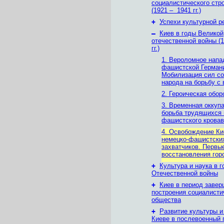
социалистического стр
(1921 – 1941 гг.)
+
Успехи культурной 
–
Киев в годы Великой
отечественной войны (1
гг.)
1. Вероломное напа
фашистской Герман
Мобилизация сил со
народа на борьбу с 
2. Героическая обор
3. Временная оккуп
борьба трудящихся 
фашистского кровав
4. Освобождение Ки
немецко-фашистски
захватчиков. Первы
восстановления гор
+
Культура и наука в 
Отечественной войны
+
Киев в период заве
построения социалисти
общества
+
Развитие культуры и
Киеве в послевоенный 