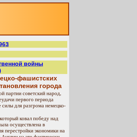
О
963
ственной войны
)
мецко-фашистских
становления города
й партии советский народ,
еудачи первого периода
 силы для разгрома немецко-
 который ковал победу над
была осуществлена в
ля перестройки экономики на
 Англии на это фактически