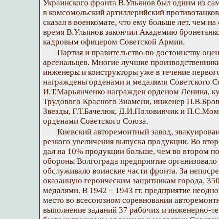
Украинского фронта В.Ульянов был одним из са
в комсомольский артиллерийский противотанков
сказал в военкомате, что ему больше лет, чем на
время В.Ульянов закончил Академию бронетанко
кадровым офицером Советской Армии.
Партия и правительство по достоинству оц
арсенальцев. Многие лучшие производственники
инженеры и конструкторы уже в течение первог
награждены орденами и медалями Советского Со
И.Т.Марьянченко награжден орденом Ленина, ку
Трудового Красного Знамени, инженер П.В.Бро
Звезды, Г.Т.Бачелюк, Д.И.Половинчик и П.С.Мо
орденами Советского Союза.
Киевский авторемонтный завод, эвакуирован
резкого увеличения выпуска продукции. Во втор
дал на 10% продукции больше, чем во втором по
обороны Волгограда предприятие организовало 
обслуживало воинские части фронта. За непоср
оказанную героическим защитникам города, 35
медалями. В 1942 – 1943 гг. предприятие неодн
место во всесоюзном соревновании авторемонтн
выполнение заданий 37 рабочих и инженерно-те