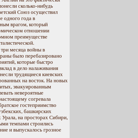
 понесли сколько-нибудь
ветский Союз осуществил
е одного года в
ным врагом, который
номическом отношении
ромном преимуществе
талистической.
 три месяца войны в
траны было перебазировано
иятий, которые быстро
 вклад в дело налаживания
внесли трудящиеся киевских
рованных на восток. На новых
житых, эвакуированным
левать невероятные
-настоящему согревала
братское гостеприимство
 узбекских, башкирских
х Урала, на просторах Сибири,
ыми темпами строились
ние и выпускалось грозное