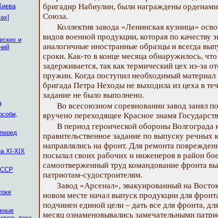
бригадир Набиулин, были награждены орденами
Киева
Союза.
ках]
Коллектив завода «Ленинская кузница» осв
видов военной продукции, которая по качеству 
еских и
аналогичные иностранные образцы и всегда вып
ний
сроки. Как-то в конце месяца обнаружилось, чт
задерживается, так как термический цех из-за о
пружин. Когда поступил необходимый материал 
бригада Петра Неходы не выходила из цеха в теч
задание не было выполнено.
а
Во всесоюзном соревновании завод занял по
особи,
вручено переходящее Красное знамя Государст
В период героической обороны Волгограда 
 перед
правительственное задание по выпуску речных к
направлялись на фронт. Для ремонта поврежденн
а XI-XIX
посылал своих рабочих и инженеров в район бое
самоотверженный труд командование фронта вы
 ССР
патриотам-судостроителям.
Завод «Арсенал», эвакуированный на Восток
токе
новом месте начал выпуск продукции для фронт
подчинен единой цели – дать все для фронта, дл
ежные
месяц ознаменовывались замечательными патр
квозь века