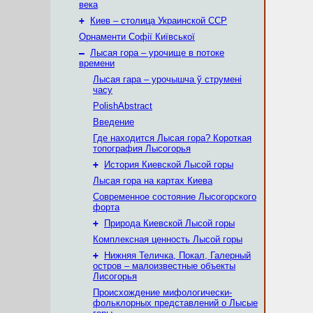
века
+
Киев – столица Украинской ССР
Орнаменти Софії Київської
–
Лысая гора – урочище в потоке
времени
Лысая гара – урочышча ў струмені
часу
PolishAbstract
Введение
Где находится Лысая гора? Короткая
топография Лысогорья
+
История Киевской Лысой горы
Лысая гора на картах Киева
Современное состояние Лысогорского
форта
+
Природа Киевской Лысой горы
Комплексная ценность Лысой горы
+
Нижняя Теличка, Покал, Галерный
остров – малоизвестные объекты
Лисогорья
Происхождение мифологически-
фольклорных представлений о Лысые