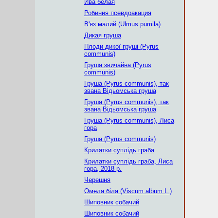
Ива белая
Робиния псевдоакация
В'яз малий (Ulmus pumila)
Дикая груша
Плоди дикої груші (Pyrus
communis)
Груша звичайна (Pyrus
communis)
Груша (Pyrus communis), так
звана Відьомська груша
Груша (Pyrus communis), так
звана Відьомська груша
Груша (Pyrus communis), Лиса
гора
Груша (Pyrus communis)
Крилатки суплідь граба
Крилатки суплідь граба, Лиса
гора, 2018 р.
Черешня
Омела біла (Viscum album L.)
Шиповник собачий
Шиповник собачий