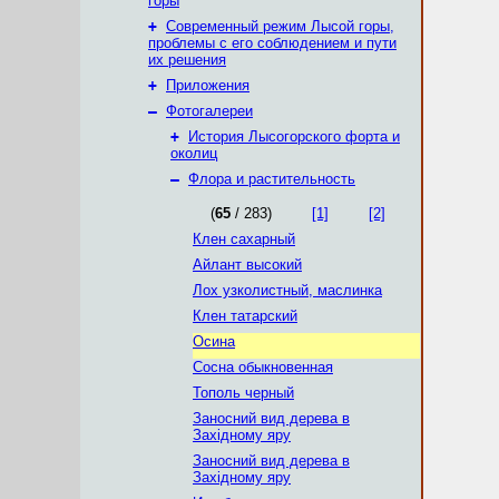
горы
+
Современный режим Лысой горы,
проблемы с его соблюдением и пути
их решения
+
Приложения
–
Фотогалереи
+
История Лысогорского форта и
околиц
–
Флора и растительность
(
65
/ 283)
[1]
[2]
Клен сахарный
Айлант высокий
Лох узколистный, маслинка
Клен татарский
Осина
Сосна обыкновенная
Тополь черный
Заносний вид дерева в
Західному яру
Заносний вид дерева в
Західному яру