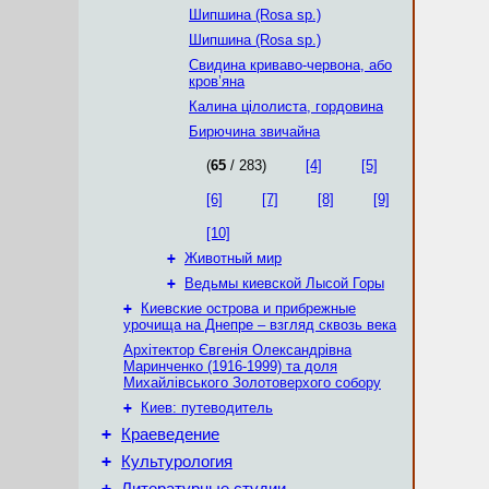
Шипшина (Rosa sp.)
Шипшина (Rosa sp.)
Свидина криваво-червона, або
кров’яна
Калина цілолиста, гордовина
Бирючина звичайна
(
65
/ 283)
[4]
[5]
[6]
[7]
[8]
[9]
[10]
+
Животный мир
+
Ведьмы киевской Лысой Горы
+
Киевские острова и прибрежные
урочища на Днепре – взгляд сквозь века
Архітектор Євгенія Олександрівна
Маринченко (1916-1999) та доля
Михайлівського Золотоверхого собору
+
Киев: путеводитель
+
Краеведение
+
Культурология
+