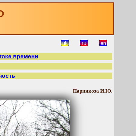
О
uk
ru
en
токе времени
ность
Парникоза И.Ю.