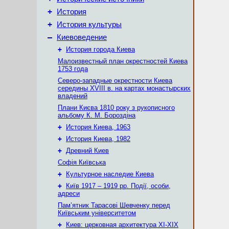
+
История
+
История культуры
–
Киевоведение
+
История города Киева
Малоизвестный план окрестностей Киева
1753 года
Северо-западные окрестности Киева
середины XVIII в. на картах монастырских
владений
Плани Києва 1810 року з рукописного
альбому К. М. Бороздіна
+
История Киева, 1963
+
История Киева, 1982
+
Древний Киев
Софія Київська
+
Культурное наследие Киева
+
Київ 1917 – 1919 рр. Події, особи,
адреси
Пам’ятник Тарасові Шевченку перед
Київським університетом
+
Киев: церковная архитектура XI-XIX