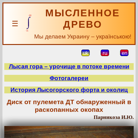
МЫСЛЕННОЕ
ДРЕВО
☰
Мы делаем Украину – українською!
uk
ru
en
Лысая гора – урочище в потоке времени
Фотогалереи
История Лысогорского форта и околиц
Диск от пулемета ДТ обнаруженный в
раскопанных окопах
Парникоза И.Ю.