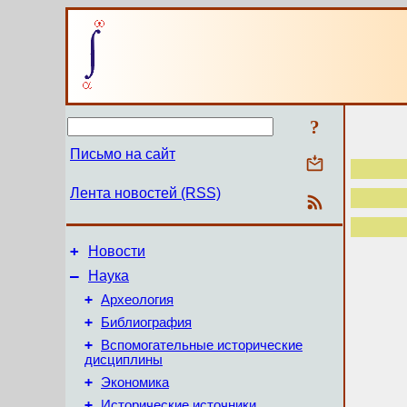
?
Письмо на сайт
Лента новостей (RSS)
+
Новости
–
Наука
+
Археология
+
Библиография
+
Вспомогательные исторические
дисциплины
+
Экономика
+
Исторические источники