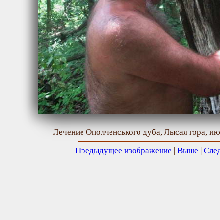
Лечение Ополченського дуба, Лысая гора, ию
Предыдущее изображение
|
Выше
|
Сле