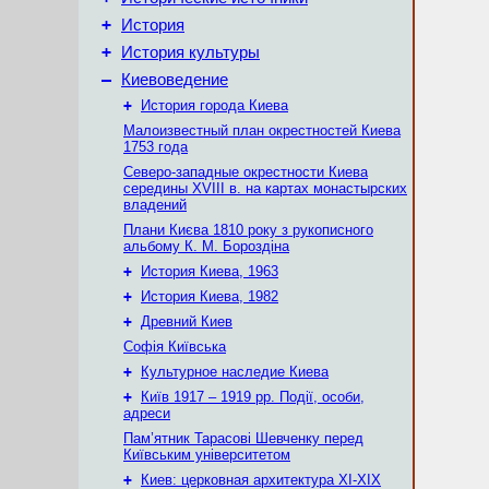
+
История
+
История культуры
–
Киевоведение
+
История города Киева
Малоизвестный план окрестностей Киева
1753 года
Северо-западные окрестности Киева
середины XVIII в. на картах монастырских
владений
Плани Києва 1810 року з рукописного
альбому К. М. Бороздіна
+
История Киева, 1963
+
История Киева, 1982
+
Древний Киев
Софія Київська
+
Культурное наследие Киева
+
Київ 1917 – 1919 рр. Події, особи,
адреси
Пам’ятник Тарасові Шевченку перед
Київським університетом
+
Киев: церковная архитектура XI-XIX