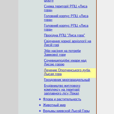
форту
Схема території РПЦ «Лиса
гора»
Головний корпус РПЦ «Лиса
гора»
Головний корпус РПЦ «Лиса
гора»
Прохідна РПЦ "Лиса гора"
Свідчення чорної архіології на
Лисій горі
Збір насіння на потреби
Замкової гори
Сочевицеподібні хмари над
Лисою горою
Лечение Ополченського дуба,
Лысая гора
Гроздовник многораздельный
Будівництво житлового
комплексу на території
заплавного лісу Покал
+
Флора и растительность
+
Животный мир
+
Ведьмы киевской Лысой Горы