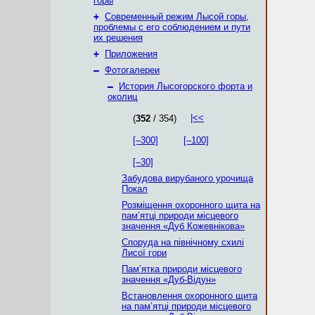
горы
+
Современный режим Лысой горы,
проблемы с его соблюдением и пути
их решения
+
Приложения
–
Фотогалереи
–
История Лысогорского форта и
околиц
|<<
(
352
/ 354)
[–300]
[–100]
[–30]
Забудова вирубаного урочища
Покал
Розміщення охоронного щита на
пам’ятці природи місцевого
значення «Дуб Кожевнікова»
Споруда на північному схилі
Лисої гори
Пам’ятка природи місцевого
значення «Дуб-Відун»
Встановлення охоронного щита
на пам’ятці природи місцевого