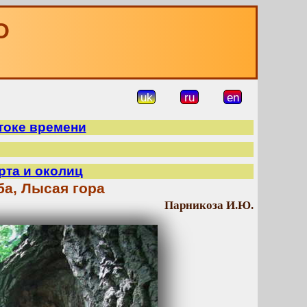
О
uk
ru
en
токе времени
рта и околиц
ба, Лысая гора
Парникоза И.Ю.