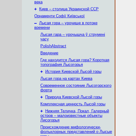
века
+
Киев – столица Украинской ССР
Орнаменти Софії Київської
–
Лысая гора – урочище в потоке
времени
Лысая гара – урочышча ў струмені
часу
PolishAbstract
Введение
Где находится Лысая гора? Короткая
топография Лысогорья
+
История Киевской Лысой горы
Лысая гора на картах Киева
Современное состояние Лысогорского
форта
+
Природа Киевской Лысой горы
Комплексная ценность Лысой горы
+
Нижняя Теличка, Покал, Галерный
остров – малоизвестные объекты
Лисогорья
Происхождение мифологически-
фольклорных представлений о Лысые