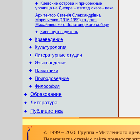
+
Киевские острова и прибрежные
урочища на Днепре – взгляд сквозь века
Архітектор Євгенія Олександрівна
Маринченко (1916-1999) та доля
Михайлівського Золотоверхого собору
+
Киев: путеводитель
+
Краеведение
+
Культурология
+
Литературные студии
+
Языковедение
+
Памятники
+
Природоведние
+
Философия
+
Образование
+
Литература
+
Публицистика
© 1999 – 2026 Группа «Мысленного древа
Перепечатка статей с сайта приветствует