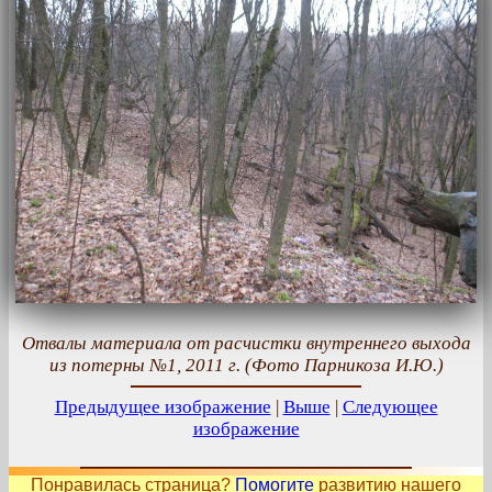
Отвалы материала от расчистки внутреннего выхода
из потерны №1, 2011 г. (Фото Парникоза И.Ю.)
Предыдущее изображение
|
Выше
|
Следующее
изображение
Понравилась страница?
Помогите
развитию нашего