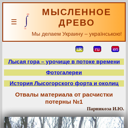
МЫСЛЕННОЕ
ДРЕВО
☰
Мы делаем Украину – українською!
uk
ru
en
Лысая гора – урочище в потоке времени
Фотогалереи
История Лысогорского форта и околиц
Отвалы материала от расчистки
потерны №1
Парникоза И.Ю.