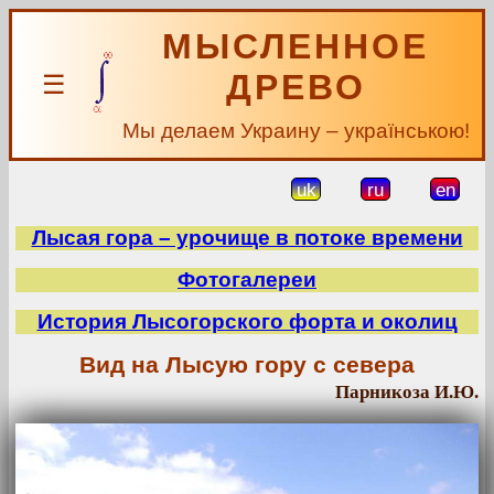
МЫСЛЕННОЕ
ДРЕВО
☰
Мы делаем Украину – українською!
uk
ru
en
Лысая гора – урочище в потоке времени
Фотогалереи
История Лысогорского форта и околиц
Вид на Лысую гору с севера
Парникоза И.Ю.