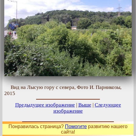
Вид на Лысую гору с севера, Фото И. Парникозы,
2015
Предыдущее изображение
|
Выше
|
Следующее
изображение
Понравилась страница?
Помогите
развитию нашего
сайта!