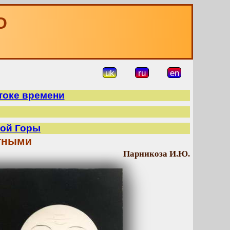
О
uk
ru
en
токе времени
ой Горы
тными
Парникоза И.Ю.