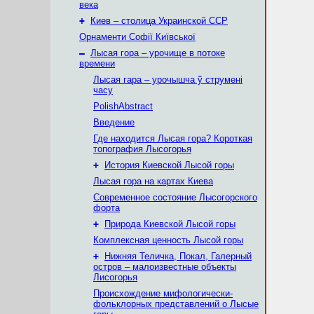
века
+
Киев – столица Украинской ССР
Орнаменти Софії Київської
–
Лысая гора – урочище в потоке
времени
Лысая гара – урочышча ў струмені
часу
PolishAbstract
Введение
Где находится Лысая гора? Короткая
топография Лысогорья
+
История Киевской Лысой горы
Лысая гора на картах Киева
Современное состояние Лысогорского
форта
+
Природа Киевской Лысой горы
Комплексная ценность Лысой горы
+
Нижняя Теличка, Покал, Галерный
остров – малоизвестные объекты
Лисогорья
Происхождение мифологически-
фольклорных представлений о Лысые