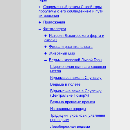
горы
+
Современный режим Лысой горы,
проблемы с его соблюдением и пути
их решения
+
Приложения
–
Фотогалереи
+
История Лысогорского форта и
околиц
+
Флора и растительность
+
Животный мир
–
Ведьмы киевской Лысой Горы
Широкополая шляпа и хорошая
метла
Відьомська вежа в Слупську
Ведьма в полете
Відьомська вежа в Слупську
(Центральне Помор'я)
Ведьма прошлых времен
Изысканные наряды
Традиційні українські уявлення
про відьом
Левобережная ведьма