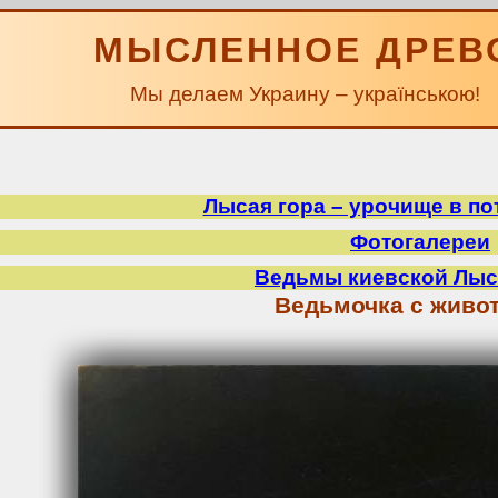
МЫСЛЕННОЕ ДРЕВ
Мы делаем Украину – українською!
Лысая гора – урочище в по
Фотогалереи
Ведьмы киевской Лыс
Ведьмочка с живо