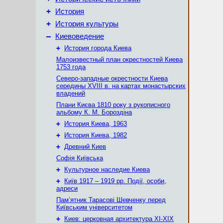
+
История
+
История культуры
–
Киевоведение
+
История города Киева
Малоизвестный план окрестностей Киева
1753 года
Северо-западные окрестности Киева
середины XVIII в. на картах монастырских
владений
Плани Києва 1810 року з рукописного
альбому К. М. Бороздіна
+
История Киева, 1963
+
История Киева, 1982
+
Древний Киев
Софія Київська
+
Культурное наследие Киева
+
Київ 1917 – 1919 рр. Події, особи,
адреси
Пам’ятник Тарасові Шевченку перед
Київським університетом
+
Киев: церковная архитектура XI-XIX