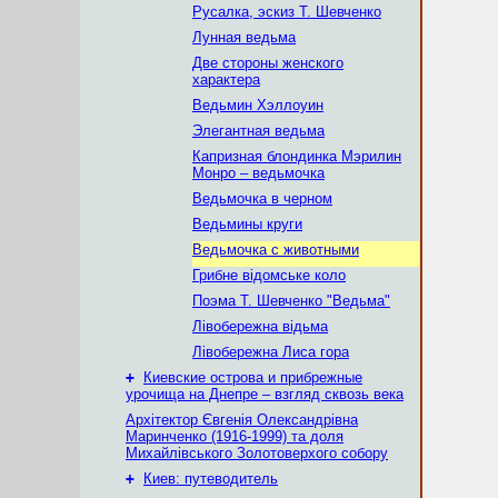
Русалка, эскиз Т. Шевченко
Лунная ведьма
Две стороны женского
характера
Ведьмин Хэллоуин
Элегантная ведьма
Капризная блондинка Мэрилин
Монро – ведьмочка
Ведьмочка в черном
Ведьмины круги
Ведьмочка с животными
Грибне відомське коло
Поэма Т. Шевченко "Ведьма"
Лівобережна відьма
Лівобережна Лиса гора
+
Киевские острова и прибрежные
урочища на Днепре – взгляд сквозь века
Архітектор Євгенія Олександрівна
Маринченко (1916-1999) та доля
Михайлівського Золотоверхого собору
+
Киев: путеводитель