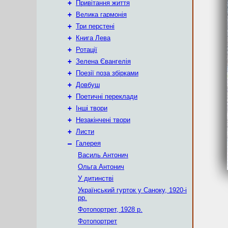
+
Привітання життя
+
Велика гармонія
+
Три перстені
+
Книга Лева
+
Ротації
+
Зелена Євангелія
+
Поезії поза збірками
+
Довбуш
+
Поетичні переклади
+
Інші твори
+
Незакінчені твори
+
Листи
–
Галерея
Василь Антонич
Ольга Антонич
У дитинстві
Український гурток у Саноку, 1920-і
рр.
Фотопортрет, 1928 р.
Фотопортрет