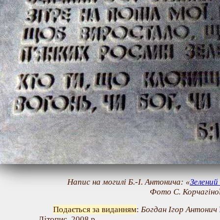
Напис на могилі Б.-І. Антонича: «
Зелений
Фото С. Корчагіно
Подається за виданням
:
Богдан Ігор Антонич
Літопис, 2008 р.