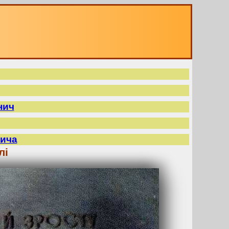
нич
нича
лі