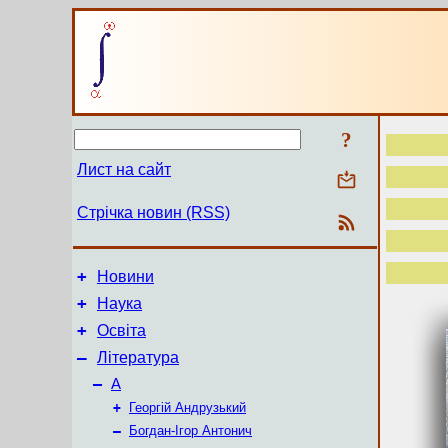
?
Лист на сайт
Стрічка новин (RSS)
+
Новини
+
Наука
+
Освіта
–
Література
–
А
+
Георгій Андрузький
–
Богдан-Ігор Антонич