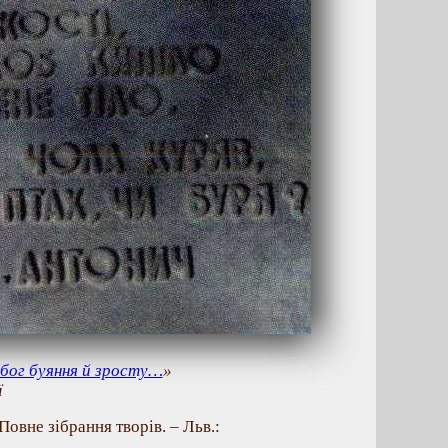
 бог буяння й зросту…
»
ї
Повне зібрання творів. – Льв.: