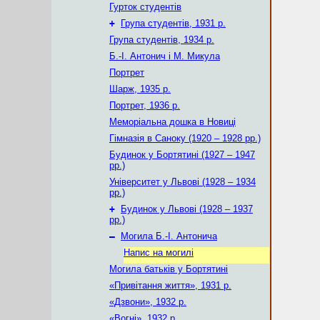
Гурток студентів
+
Група студентів, 1931 р.
Група студентів, 1934 р.
Б.-І. Антонич і М. Микула
Портрет
Шарж, 1935 р.
Портрет, 1936 р.
Меморіальна дошка в Новиці
Гімназія в Саноку (1920 – 1928 рр.)
Будинок у Бортятині (1927 – 1947
рр.)
Університет у Львові (1928 – 1934
рр.)
+
Будинок у Львові (1928 – 1937
рр.)
–
Могила Б.-І. Антонича
Напис на могилі
Могила батьків у Бортятині
«Привітання життя», 1931 р.
«Дзвони», 1932 р.
«Вогні», 1932 р.