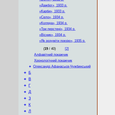
«Дажбог», 1933 р.
«Карби», 1933 р.
«Село», 1934 р.
«Коляда», 1934 р.
«Три перстені», 1934 р.
«Вісник», 1934 р.
«Як розуміти поезію», 1935 р.
(
19
/ 40)
[2]
Алфавітний покажчик
Хронологічний покажчик
+
Олександр Афанасьєв-Чужбинський
+
Б
+
В
+
Г
+
Д
+
З
+
К
+
Л