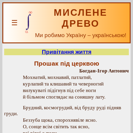
МИСЛЕНЕ
ДРЕВО
☰
Ми робимо Україну – українською!
Привітання життя
Прошак під церквою
Богдан-Ігор Антонич
Мохнатий, мохнавий, патлатий,
курлапий та клишавий та чеверногий
вилукуваті підігнув під себе ноги
й більмом споглядає на соняшну лату.
Брудний, космогрудий, від бруду руді підняв
груди.
Беззуба щока, спорохнявіле ясно.
О, сонце всім світить так ясно,