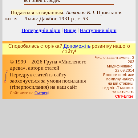
всі рівні є люди.
Подається за виданням
:
Антонич Б. І.
Привітання
життя. – Львів: Дажбог, 1931 р., с. 53.
Попередній вірш
|
Вище
|
Наступний вірш
Сподобалась сторінка?
Допоможіть
розвитку нашого
сайту!
Число завантажень : 3
© 1999 – 2026 Група «Мисленого
203
Модифіковано :
древа», автори статей
22.09.2014
Передрук статей із сайту
Якщо ви помітили
помилку набору
заохочується за умови посилання
на цiй сторiнцi,
(гіперпосилання) на наш сайт
видiлiть її мишкою
та натисніть
Сайт живе на
Смереці
Ctrl+Enter
.