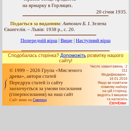
на ярмарку в Горлицях.
20 січня 1935.
Подається за виданням
:
Антонич Б. І.
Зелена
Євангелія. – Львів: 1938 р., с. 20.
Попередній вірш
|
Вище
|
Наступний вірш
Сподобалась сторінка?
Допоможіть
розвитку нашого
сайту!
Число завантажень : 2
© 1999 – 2026 Група «Мисленого
311
Модифіковано :
древа», автори статей
16.01.2016
Передрук статей із сайту
Якщо ви помітили
помилку набору
заохочується за умови посилання
на цiй сторiнцi,
(гіперпосилання) на наш сайт
видiлiть її мишкою
та натисніть
Сайт живе на
Смереці
Ctrl+Enter
.