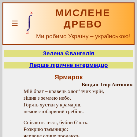
МИСЛЕНЕ
ДРЕВО
☰
Ми робимо Україну – українською!
Зелена Євангелія
Перше ліричне інтермеццо
Ярмарок
Богдан-Ігор Антонич
Мій брат – кравець хлоп’ячих мрій,
зішив з землею небо.
Горять хустки у крамарів,
немов стобарвний гребінь.
Співають теслі, бубни б’ють.
Розкрию таємницю:
червоне сонце продають