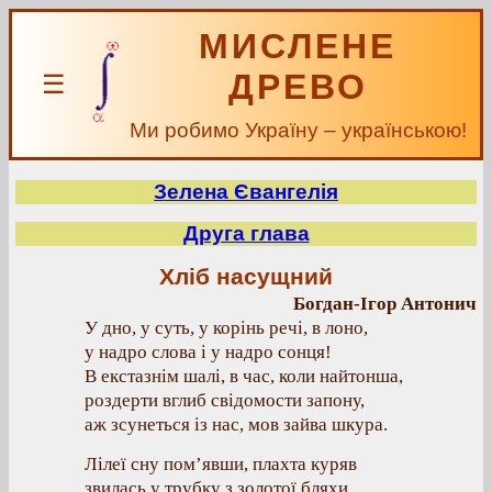
МИСЛЕНЕ
ДРЕВО
☰
Ми робимо Україну – українською!
Зелена Євангелія
Друга глава
Хліб насущний
Богдан-Ігор Антонич
У дно, у суть, у корінь речі, в лоно,
у надро слова і у надро сонця!
В екстазнім шалі, в час, коли найтонша,
роздерти вглиб свідомости запону,
аж зсунеться із нас, мов зайва шкура.
Лілеї сну пом’явши, плахта куряв
звилась у трубку з золотої бляхи.