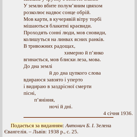
У землю вбите полум’яним цвяхом
розколює надвоє сонце обрій.
Мов карти, в кучерявій вітру торбі
мішаються блакитні краєвиди.
Проходять сонні люди, мов сновиди,
колишуться на линвах ясних ранків.
В тривожних радощах,
химерно й п’янко
вгинається, мов блиски леза, мова.
До дна землі
й до дна цупкого слова
вдираюся завзято і уперто
і видираю в заздрісної смерти
пісні,
п’яніння,
ночі й дні.
4 січня 1936.
Подається за виданням
:
Антонич Б. І.
Зелена
Євангелія. – Львів: 1938 р., с. 25.