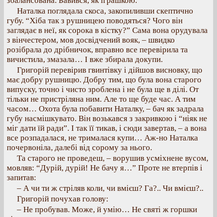
збалансована. Бавився, як іграшкою.
Наталка поглядала скоса, закопиливши скептично
губу. “Хіба так з рушницею поводяться? Чого він
заглядає в неї, як сорока в кістку?” Сама вона орудувала
з вінчестером, мов досвідчений вояк, – швидко
розібрала до дрібничок, вправно все перевірила та
вичистила, змазала… І вже збирала докупи.
Григорій перевірив гвинтівку і дійшов висновку, що
має добру рушницю. Добру тим, що була вона старого
випуску, точно і чисто зроблена і не була ще в ділі. От
тільки не пристріляна ним. Але то ще буде час. А тим
часом… Охота була побавити Наталку, – бач як задрала
губу насмішкувато. Він возькався з закривкою і “ніяк не
міг дати їй ради”. І так її тикав, і сюди завертав, – а вона
все розпадалася, не трималася купи… Аж-но Наталка
почервоніла, далебі від сорому за нього.
Та старого не проведеш, – ворушив усміхнене вусом,
мовляв: “Дурій, дурій! Не бачу я…” Проте не втерпів і
запитав:
– А чи ти ж стріляв коли, чи вмієш? Га?.. Чи вмієш?..
Григорій почухав голову:
– Не пробував. Може, й умію… Не святі ж горшки