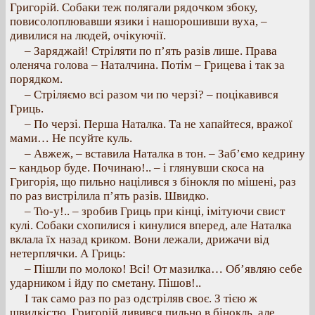
Григорій. Собаки теж полягали рядочком збоку,
повисолоплювавши язики і нашорошивши вуха, –
дивилися на людей, очікуючії.
– Заряджай! Стріляти по п’ять разів лише. Права
оленяча голова – Наталчина. Потім – Грицева і так за
порядком.
– Стріляємо всі разом чи по черзі? – поцікавився
Гриць.
– По черзі. Перша Наталка. Та не хапайтеся, вражої
мами… Не псуйте куль.
– Авжеж, – вставила Наталка в тон. – Заб’ємо кедрину
– кандьор буде. Починаю!.. – і глянувши скоса на
Григорія, що пильно націлився з бінокля по мішені, раз
по раз вистрілила п’ять разів. Швидко.
– Тю-у!.. – зробив Гриць при кінці, імітуючи свист
кулі. Собаки схопилися і кинулися вперед, але Наталка
вклала їх назад криком. Вони лежали, дрижачи від
нетерплячки. А Гриць:
– Пішли по молоко! Всі! От мазилка… Об’являю себе
ударником і йду по сметану. Пішов!..
І так само раз по раз одстріляв своє. З тією ж
швидкістю. Григорій дивився пильно в бінокль, але