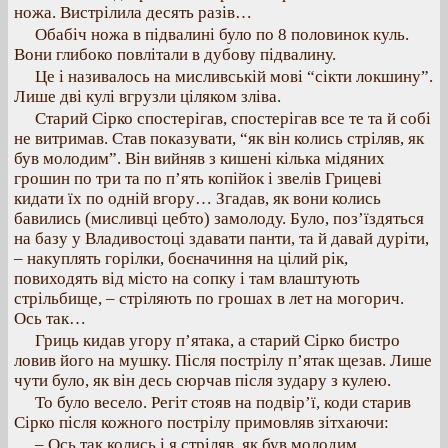
ножа. Вистрілила десять разів…
Обабіч ножа в підвалині було по 8 половинок куль.
Вони глибоко повлітали в дубову підвалину.
Це і називалось на мисливській мові “сікти локшину”.
Лише дві кулі вгрузли ціляком зліва.
Старий Сірко спостерігав, спостерігав все те та й собі
не витримав. Став показувати, “як він колись стріляв, як
був молодим”. Він вийняв з кишені кілька мідяних
грошин по три та по п’ять копійок і звелів Грицеві
кидати їх по одній вгору… Згадав, як вони колись
бавились (мисливці цебто) замолоду. Було, поз’їздяться
на базу у Владивостоці здавати панти, та й давай дуріти,
– накуплять горілки, боєначиння на цілий рік,
повиходять від місто на сопку і там влаштують
стрільбище, – стріляють по грошах в лет на могорич.
Ось так…
Гриць кидав угору п’ятака, а старий Сірко бистро
ловив його на мушку. Після пострілу п’ятак щезав. Лише
чути було, як він десь сюрчав після зудару з кулею.
То було весело. Регіт стояв на подвір’ї, коди старив
Сірко після кожного пострілу примовляв зітхаючи:
– Ось так колись і я стріляв, як був молодим.