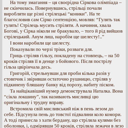
На тому змагання – ця своєрідна Сіркова олімпіада –
не скінчилась. Повернувшись, стрільці почали
виробляти ще різні стрілецькі “коники”. На те
благословив сам Сірко сентенцією, мовляв: “Гулять так
гулять! Стрілець мусить стріляти. А начиння, хвала
Богові, у Сірка ніколи не бракувало, – того й рід вийшов
стрілецький. Анум лиш, наробім ще шелесту!..”
І вони наробили ще шелесту.
Показували по черзі тріки, розваги для.
Гриць стріляв гільзу, покладену на стовпець, – на 50
кроків стріляв її в денце з бойового. Після пострілу
гільза цвірінчала десь.
Григорій, стрельнувши для проби кілька разів у
стовпчик і звіривши остаточно рушницю, стріляв у
підкинену бляшану банку від пороху, набиту піском.
Та найцікавіший нумер демонструвала Наталка. Вона
“сікла локшину”, так називають мисливці цю
оригінальну і трудну вправу.
Встромила свій мисливський ніж в пень лезом до
себе. Підсунула пень до товстої підвалини коло комори.
А тоді принесла з хати бердану, що стріляла кулями без
оболонки, і, одмірявши 50 кроків, стріляла лежачи в лезо