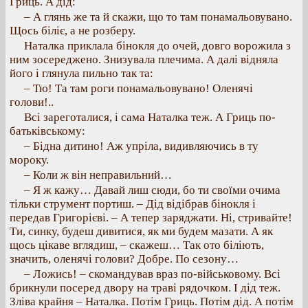
Гриць. А дід:
– А глянь же та й скажи, що то там понамальовувано.
Щось біліє, а не розберу.
Наталка приклала бінокля до очей, довго ворожила з
ним зосереджено. Знизувала плечима. А далі відняла
його і глянула пильно так та:
– Тю! Та там роги понамальовувано! Оленячі
голови!..
Всі зареготалися, і сама Наталка теж. А Гриць по-
батьківському:
– Бідна дитино! Аж упріла, видивляючись в ту
мороку.
– Коли ж він неправильний…
– Я ж кажу… Давай лиш сюди, бо ти своїми очима
тільки струмент портиш. – Дід відібрав бінокля і
передав Григорієві. – А тепер заряджати. Ні, стривайте!
Ти, синку, будеш дивитися, як ми будем мазати. А як
щось цікаве вглядиш, – скажеш… Так ото біліють,
значить, оленячі голови? Добре. По сезону…
– Ложись! – скомандував враз по-військовому. Всі
брикнули посеред двору на траві рядочком. І дід теж.
Зліва крайня – Наталка. Потім Гриць. Потім дід. А потім