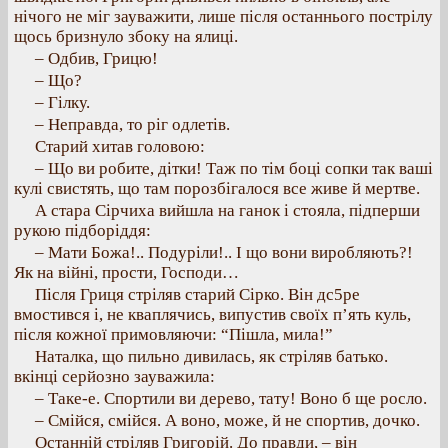
нічого не міг зауважити, лише після останнього пострілу
щось бризнуло збоку на ялиці.
– Одбив, Грицю!
– Що?
– Гілку.
– Неправда, то ріг одлетів.
Старий хитав головою:
– Що ви робите, дітки! Таж по тім боці сопки так ваші
кулі свистять, що там порозбігалося все живе й мертве.
А стара Сірчиха вийшла на ганок і стояла, підперши
рукою підборіддя:
– Мати Божа!.. Подуріли!.. І що вони виробляють?!
Як на війні, прости, Господи…
Після Гриця стріляв старий Сірко. Він дс5ре
вмостився і, не кваплячись, випустив своїх п’ять куль,
після кожної примовляючи: “Пішла, мила!”
Наталка, що пильно дивилась, як стріляв батько.
вкінці серйозно зауважила:
– Таке-е. Спортили ви дерево, тату! Воно б ще росло.
– Смійся, смійся. А воно, може, й не спортив, дочко.
Останній стріляв Григорій. До правди, – він