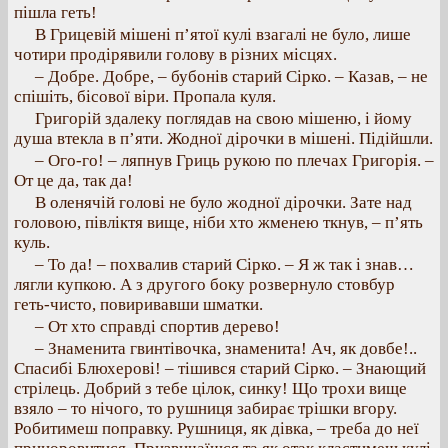
пішла геть!
В Грицевій мішені п’ятої кулі взагалі не було, лише
чотири продірявили голову в різних місцях.
– Добре. Добре, – бубонів старий Сірко. – Казав, – не
спішіть, бісової віри. Пропала куля.
Григорій здалеку поглядав на свою мішеню, і йому
душа втекла в п’яти. Жодної дірочки в мішені. Підійшли.
– Ого-го! – ляпнув Гриць рукою по плечах Григорія. –
От це да, так да!
В оленячій голові не було жодної дірочки. Зате над
головою, півліктя вище, ніби хто жменею ткнув, – п’ять
куль.
– То да! – похвалив старий Сірко. – Я ж так і знав…
лягли купкою. А з другого боку розвернуло стовбур
геть-чисто, повиривавши шматки.
– От хто справді спортив дерево!
– Знаменита гвинтівочка, знаменита! Ач, як довбе!..
Спасибі Блюхерові! – тішився старий Сірко. – Знающий
стрілець. Добрий з тебе цілок, синку! Що трохи вище
взяло – то нічого, то рушниця забирає трішки вгору.
Робитимеш поправку. Рушниця, як дівка, – треба до неї