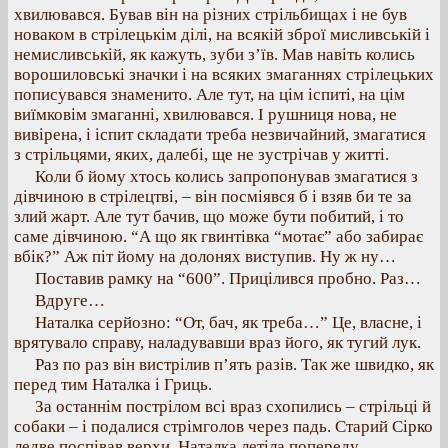
хвилювався. Бував він на різних стрільбищах і не був
новаком в стрілецькім ділі, на всякій зброї мисливській і
немисливській, як кажуть, зуби з’їв. Мав навіть колись
ворошиловські значки і на всяких змаганнях стрілецьких
пописувався знаменито. Але тут, на цім іспиті, на цім
виїмковім змаганні, хвилювався. І рушниця нова, не
вивірена, і іспит складати треба незвичайний, змагатися
з стрільцями, яких, далебі, ще не зустрічав у житті.
Коли б йому хтось колись запропонував змагатися з
дівчиною в стрілецтві, – він посміявся б і взяв би те за
злий жарт. Але тут бачив, що може бути побитий, і то
саме дівчиною. “А що як гвинтівка “мотає” або забирає
вбік?” Аж піт йому на долонях виступив. Ну ж ну…
Поставив рамку на “600”. Прицілився пробно. Раз…
Вдруге…
Наталка серйозно: “От, бач, як треба…” Це, власне, і
врятувало справу, наладувавши враз його, як тугий лук.
Раз по раз він вистрілив п’ять разів. Так же швидко, як
перед тим Наталка і Гриць.
За останнім пострілом всі враз схопились – стрільці й
собаки – і подалися стрімголов через падь. Старий Сірко
ледве поспівав верхи. Наталка летіла попереду,