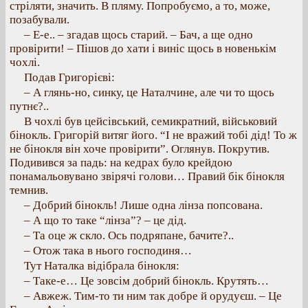
стріляти, значить. В пляму. Попробуємо, а то, може,
позабували.
– Е-е.. – згадав щось старий. – Бач, а ще одно
провірити! – Пішов до хати і виніс щось в новенькім
чохлі.
Подав Григорієві:
– А глянь-но, синку, це Наталчине, але чи то щось
путнє?..
В чохлі був цейсівський, семикратний, військовий
бінокль. Григорій витяг його. “І не вражий тобі дід! То ж
не бінокля він хоче провірити”. Оглянув. Покрутив.
Подивився за падь: на кедрах було крейдою
понамальовувано звірячі голови… Правий бік бінокля
темнив.
– Добрий бінокль! Лише одна лінза попсована.
– А що то таке “лінза”? – це дід.
– Та оце ж скло. Ось подряпане, бачите?..
– Отож така в нього господиня…
Тут Наталка відібрала бінокля:
– Таке-е… Це зовсім добрий бінокль. Крутять…
– Авжеж. Тим-то ти ним так добре й орудуєш. – Це