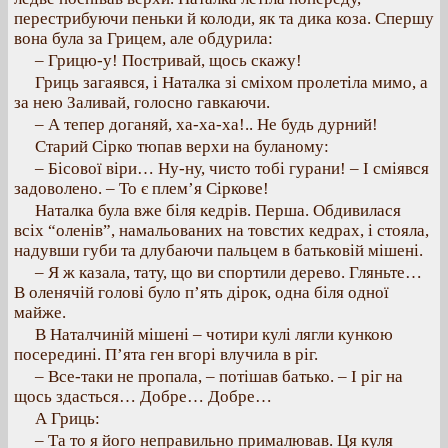
перестрибуючи пеньки й колоди, як та дика коза. Спершу
вона була за Грицем, але обдурила:
– Грицю-у! Постривай, щось скажу!
Гриць загаявся, і Наталка зі сміхом пролетіла мимо, а
за нею Заливай, голосно гавкаючи.
– А тепер доганяй, ха-ха-ха!.. Не будь дурний!
Старий Сірко тюпав верхи на буланому:
– Бісової віри… Ну-ну, чисто тобі гурани! – І сміявся
задоволено. – То є плем’я Сіркове!
Наталка була вже біля кедрів. Перша. Обдивилася
всіх “оленів”, намальованих на товстих кедрах, і стояла,
надувши губи та длубаючи пальцем в батьковій мішені.
– Я ж казала, тату, що ви спортили дерево. Гляньте…
В оленячій голові було п’ять дірок, одна біля одної
майже.
В Наталчиній мішені – чотири кулі лягли кункою
посередині. П’ята ген вгорі влучила в ріг.
– Все-таки не пропала, – потішав батько. – І ріг на
щось здасться… Добре… Добре…
А Гриць:
– Та то я його неправильно прималював. Ця куля