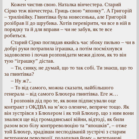
Кожен чистив свою. Наталка вінчестера. Старий
Сірко теж вінчестера. Гриць свою “японку”. А Григорій
– трилінійку. Гвинтівка була новесенька, але Григорій
розібрав її до шрубика. Хотів перевірити, чи все в ній в
порядку та й для вправи – чи не забув, як те все
робиться.
Старий Сірко поглядав якийсь час збоку пильно – чи в
добрі руки потрапила іграшка, а потім посміхнувся
задоволено і почав розповідати межи ділом, як то він
тую “іграшку” дістав.
– Ти, синку, не думай, що то так собі. Ти знаєш, що то
за гвинтівка?
– Ну ж?..
– То від самого, можна сказати, найбільшого
генерала – від самого Блюхера гвинтівка. Еге ж…
І розповів дід про те, як вони підписували оце
контракт з ОКДВА на м’ясо оленяче, вепряче тощо. Як
він зустрівся з Блюхером і як той Блюхер, що з ним вони
зналися ще від громадянської війни, відтоді, як били
разом всю білу контрреволюцію та “япошків”, – отже
той Блюхер, зрадівши несподіваній зустрічі з старим
ветераном революції, подарував йому – ветеранові