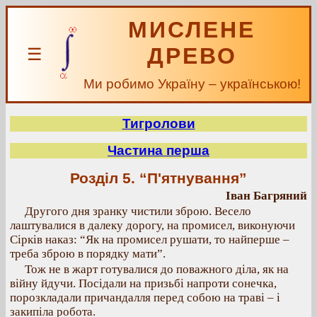
МИСЛЕНЕ
ДРЕВО
☰
Ми робимо Україну – українською!
Тигролови
Частина перша
Розділ 5. “П'ятнування”
Іван Багряний
Другого дня зранку чистили зброю. Весело
лаштувалися в далеку дорогу, на промисел, виконуючи
Сірків наказ: “Як на промисел рушати, то найперше –
треба зброю в порядку мати”.
Тож не в жарт готувалися до поважного діла, як на
війну йдучи. Посідали на призьбі напроти сонечка,
порозкладали причандалля перед собою на траві – і
закипіла робота.