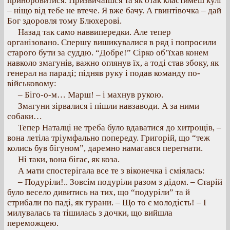
приноровитися. Призвичаїшся та як отак кластимеш кулі
– ніщо від тебе не втече. Я вже бачу. А гвинтівочка – дай
Бог здоровля тому Блюхерові.
Назад так само наввипередки. Але тепер
організовано. Спершу вишикувалися в ряд і попросили
старого бути за суддю. “Добре!” Сірко об’їхав конем
навколо змагунів, важно оглянув їх, а тоді став збоку, як
генерал на параді; підняв руку і подав команду по-
військовому:
– Біго-о-м… Марш! – і махнув рукою.
Змагуни зірвалися і пішли навзаводи. А за ними
собаки…
Тепер Наталці не треба було вдаватися до хитрощів, –
вона летіла тріумфально попереду. Григорій, що “теж
колись був бігуном”, даремно намагався перегнати.
Ні таки, вона бігає, як коза.
А мати спостерігала все те з віконечка і сміялась:
– Подуріли!.. Зовсім подуріли разом з дідом. – Старій
було весело дивитись на тих, що “подуріли” та й
стрибали по паді, як гурани. – Що то є молодість! – І
милувалась та тішилась з дочки, що вийшла
переможцею.