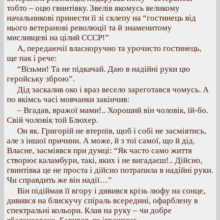
тобто – оцю гвинтівку. Звелів якомусь великому
начальникові принести її зі склепу на “гостинець від
нього ветеранові революції та й знаменитому
мисливцеві на цілий СССР!”
А, передаючії власноручно та урочисто гостинець,
ще пак і рече:
“Візьми! Та не підкачай. Даю в надійні руки цю
геройську зброю”.
Дід заскалив око і враз весело зареготався чомусь. А
по якімсь часі мовчанки закінчив:
– Вгадав, вражої мами!.. Хороший він чоловік, їй-бо.
Свій чоловік той Блюхер.
Он як. Григорій не втерпів, щоб і собі не засміятись,
але з іншої причини. А може, й з тої самої, що й дід.
Власне, засміявся при думці: “Як часто само життя
створює каламбури, такі, яких і не вигадаєш!.. Дійсно,
гвинтівка це не проста і дійсно потрапила в надійні руки.
Чи справдить же він надії…”
Він підіймав її вгору і дивився крізь люфу на сонце,
дивився на блискучу спіраль всередині, офарблену в
спектральні кольори. Клав на руку – чи добре