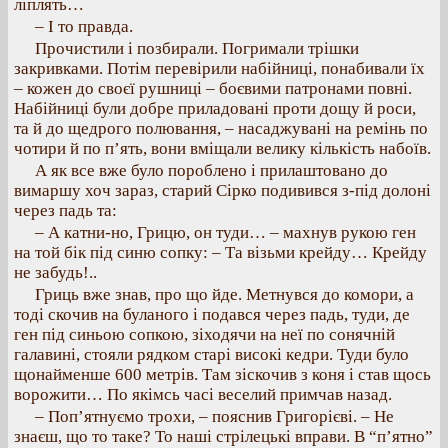
ліплять…
– І то правда.
Прочистили і позбирали. Погримали трішки
закривками. Потім перевірили набійниці, понабивали їх
– кожен до своєї рушниці – боєвими патронами повні.
Набійниці були добре приладовані проти дощу й роси,
та й до щедрого полювання, – насаджувані на ремінь по
чотири й по п’ять, вони вміщали велику кількість набоїв.
А як все вже було пороблено і прилаштовано до
вимаршу хоч зараз, старий Сірко подивився з-під долоні
через падь та:
– А катни-но, Грицю, он туди… – махнув рукою ген
на той бік під синю сопку: – Та візьми крейду… Крейду
не забудь!..
Гриць вже знав, про що йде. Метнувся до комори, а
тоді скочив на буланого і подався через падь, туди, де
ген під синьою сопкою, зіходячи на неї по сонячній
галавині, стояли рядком старі високі кедри. Туди було
щонайменше 600 метрів. Там зіскочив з коня і став щось
ворожити… По якімсь часі веселий примчав назад.
– Поп’ятнуємо трохи, – пояснив Григорієві. – Не
знаєш, що то таке? То наші стрілецькі вправи. В “п’ятно”