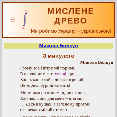
МИСЛЕНЕ
ДРЕВО
☰
Ми робимо Україну – українською!
Микола Болкун
З минулого
Микола Болкун
Грому зов і вітру злі пориви,
В непокірнім леті
хвищі
щит.
Коню, коню мій сріблястогривий,
Не корися бурі ні на мить!
Ми мчимо розгоном рідних гонів.
Хай лиш спис для мене – ятаган.
… Десь в кущах, в зеленому прогоні
нас чекає смілий отаман.