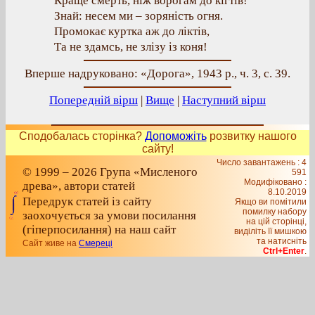
Краще смерть, ніж ворогам до кігтів!
Знай: несем ми – зоряність огня.
Промокає куртка аж до ліктів,
Та не здамсь, не злізу із коня!
Вперше надруковано: «Дорога», 1943 р., ч. 3, с. 39.
Попередній вірш
|
Вище
|
Наступний вірш
Сподобалась сторінка?
Допоможіть
розвитку нашого
сайту!
Число завантажень : 4
© 1999 – 2026 Група «Мисленого
591
Модифіковано :
древа», автори статей
8.10.2019
Передрук статей із сайту
Якщо ви помітили
помилку набору
заохочується за умови посилання
на цiй сторiнцi,
(гіперпосилання) на наш сайт
видiлiть її мишкою
та натисніть
Сайт живе на
Смереці
Ctrl+Enter
.