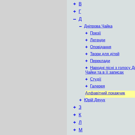
+
В
+
Г
–
Д
–
Дніпрова Чайка
+
Поезії
+
Легенди
+
Оповідання
+
Твори для дітей
+
Переклади
+
Народні пісні з голосу Д
Чайки та в її записах
+
Студії
+
Галерея
Алфавітний покажчик
+
Юрій Дячук
+
З
+
К
+
Л
+
М