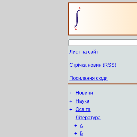
Лист на сайт
Стрічка новин (RSS)
Посилання сюди
+
Новини
+
Наука
+
Освіта
–
Література
+
А
+
Б