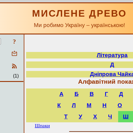
МИСЛЕНЕ ДРЕВО
Ми робимо Україну – українською!
?
Література
Д
Дніпрова Чайк
(1)
Алфавітний пока
А
Б
В
Г
Д
К
Л
М
Н
О
Т
У
Х
Ч
Ш
Шпаки