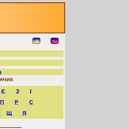
uk
ru
а
жчик
Є
З
І
П
Р
С
Щ
Я