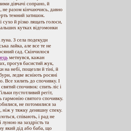
ними дівчачі сопрано, й
і, не разом кінчаючись, давно
ерть темний затишок.
 сухо й різко лящать голоси,
дальших кутках відгомонки
 луна. З села подекуди
ька лайка, але все те не
осяний сад. Скінчилося
лець
метнувся, кажан
ах, прогув басистий жук,
 на небі, пощезли й тіні, й
бури, ледве ясніють росяні
о. Все хилить до спочивку. І
святий спочивок: спить ліс і
Тільки пустотливий регіт,
ь гармонію святого спочивку.
робилися, не потомилися за
, ніж у тяжку деняшну спеку.
уються, співають, і рад не
і луною на заздрість та
ну який дід або баба, що