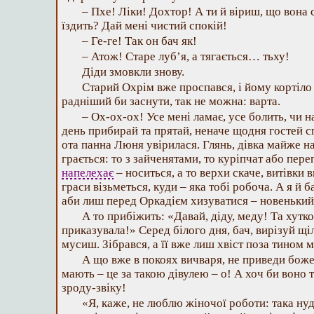
– Пхе! Ліки! Дохтор! А ти й віриш, що вона 
їздить? Дай мені чистий спокій!
– Ге-ге! Так он бач як!
– Атож! Старе луб’я, а тягається… тьху!
Діди змовкли знову.
Старий Охрім вже проспався, і йому кортіло 
радніший би заснути, так не можна: варта.
– Ох-ох-ох! Усе мені ламає, усе болить, чи н
день прибирай та прятай, неначе щодня гостей 
ота панна Люня увірилася. Глянь, дівка майже на 
грається: то з зайченятами, то куріпчат або пер
напелехає
– носиться, а то верхи скаче, витівки в
граси візьметься, куди – яка тобі робоча. А я й ба
аби лиш перед Оркадієм хизуватися – новенький
А то прибіжить: «Давай, діду, меду! Та хутко
приказувала!» Серед білого дня, бач, вирізуй щіл
мусиш. Зібрався, а її вже лиш хвіст поза тином 
А що вже в покоях вичваря, не приведи боже!
мають – це за такою дівулею – о! А хоч би воно 
зроду-звіку!
«Я, каже, не люблю жіночої роботи: така нуд