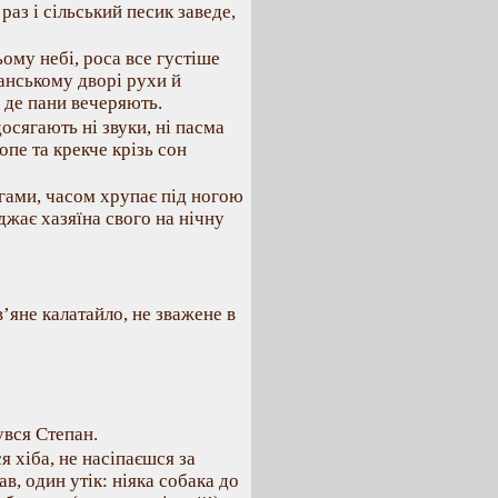
раз і сільський песик заведе,
ому небі, роса все густіше
панському дворі рухи й
, де пани вечеряють.
досягають ні звуки, ні пасма
опе та крекче крізь сон
гами, часом хрупає під ногою
джає хазяїна свого на нічну
’яне калатайло, не зважене в
увся Степан.
я хіба, не насіпаєшся за
в, один утік: ніяка собака до