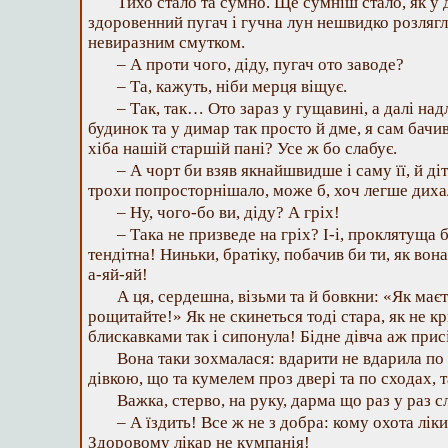
Тихо стало та сумно. Ще сумніш стало, як у
здоровенний пугач і гучна лун нешвидко розлягл
невиразним смутком.
– А проти чого, діду, пугач ото заводе?
– Та, кажуть, ніби мерця віщує.
– Так, так… Ото зараз у гущавині, а далі над
будинок та у димар так просто й дме, я сам бачи
хіба нашій старшій пані? Усе ж бо слабує.
– А чорт би взяв якнайшвидше і саму її, й діт
трохи попросторнішало, може б, хоч легше диха
– Ну, чого-бо ви, діду? А гріх!
– Така не призведе на гріх? І-і, проклятуща
тендітна! Ниньки, братіку, побачив би ти, як вон
а-яй-яй!
А ця, сердешна, візьми та й бовкни: «Як має
рощитайте!» Як не скинеться тоді стара, як не кр
блискавками так і сипонула! Бідне дівча аж присі
Вона таки зохмалася: вдарити не вдарила по 
дівкою, що та кумелем проз двері та по сходах, 
Важка, стерво, на руку, дарма що раз у раз сл
– А їздить! Все ж не з добра: кому охота лік
Здоровому лікар не кумпанія!