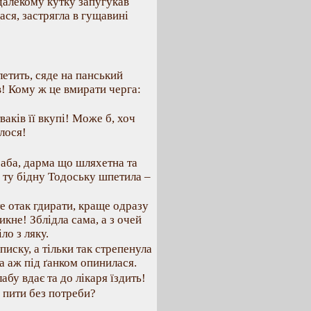
 далекому кутку запугукав
ася, застрягла в гущавині
летить, сяде на панський
в! Кому ж це вмирати черга:
ваків її вкупі! Може б, хоч
лося!
 баба, дарма що шляхетна та
а ту бідну Тодоську шпетила –
те отак гдирати, краще одразу
икне! Зблідла сама, а з очей
ло з ляку.
писку, а тільки так стрепенула
та аж під ґанком опинилася.
абу вдає та до лікаря їздить!
и пити без потреби?