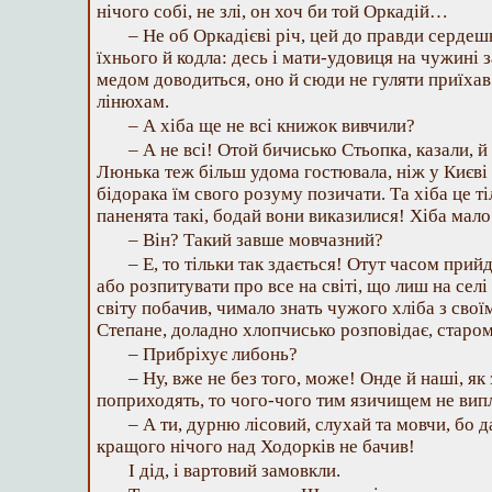
нічого собі, не злі, он хоч би той Оркадій…
– Не об Оркадієві річ, цей до правди сердешн
їхнього й кодла: десь і мати-удовиця на чужині з
медом доводиться, оно й сюди не гуляти приїха
лінюхам.
– А хіба ще не всі книжок вивчили?
– А не всі! Отой бичисько Стьопка, казали, 
Люнька теж більш удома гостювала, ніж у Києві 
бідорака їм свого розуму позичати. Та хіба це ті
паненята такі, бодай вони виказилися! Хіба мал
– Він? Такий завше мовчазний?
– Е, то тільки так здається! Отут часом прий
або розпитувати про все на світі, що лиш на селі
світу побачив, чимало знать чужого хліба з своїм
Степане, доладно хлопчисько розповідає, старому
– Прибріхує либонь?
– Ну, вже не без того, може! Онде й наші, як
поприходять, то чого-чого тим язичищем не вип
– А ти, дурню лісовий, слухай та мовчи, бо да
кращого нічого над Ходорків не бачив!
І дід, і вартовий замовкли.