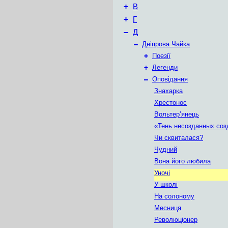
+
В
+
Г
–
Д
–
Дніпрова Чайка
+
Поезії
+
Легенди
–
Оповідання
Знахарка
Хрестонос
Вольтер’янець
«Тень несозданных соз
Чи сквиталася?
Чудний
Вона його любила
Уночі
У школі
На солоному
Месниця
Революціонер