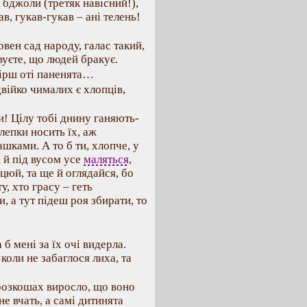
 бджоли (третяк навісний!),
в, гукав-гукав – ані телень!
овен сад народу, галас такий,
вуєте, що людей бракує.
гірш оті паненята…
війко чималих є хлопців,
и! Цілу тобі днину ганяють-
клепки носить їх, аж
ашками. А то б ти, хлопче, у
 й під вусом усе
маляться
,
цюй, та ще й оглядайся, бо
, хто грасу – геть
, а тут підеш роя збирати, то
б мені за їх очі видерла.
коли не забаглося лиха, та
в розкошах виросло, що воно
е вчать, а самі дитинята