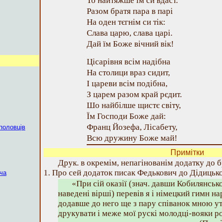
То найтяжше їм си вдаст.
Разом братя пара в парі
На оден тєгнім си тік:
Слава царю, слава царі.
Дай їм Боже вічний вік!
Цісарівня всім надібна
На столици враз сидит,
І цареви всім подібна,
З царем разом край рєдит.
Шо найбілше щистє світу,
Їм Господи Боже дай:
Франц Йозефа, Лісабету,
 половців
Всю дружину Боже май!
Примітки
Друк. в окремім, непагінованім додатку до б
1. Про сей додаток писак Федькович до Дідицьк
ча
«При сій оказії (знач. давши Кобилянсь
наведені вірші) перевів я і німецкий гимн н
додавше до него ще з пару співанок мною ут
друкувати і меже мої рускі молодці-вояки ро