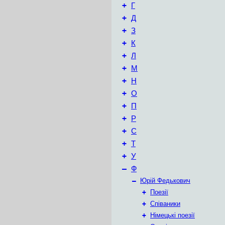
+
Г
+
Д
+
З
+
К
+
Л
+
М
+
Н
+
О
+
П
+
Р
+
С
+
Т
+
У
–
Ф
–
Юрій Федькович
+
Поезії
+
Співаники
+
Німецькі поезії