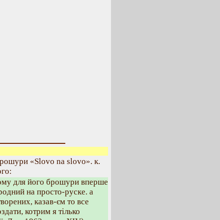
рошури «Slovo na slovo». к.
ого:
кому для його брошури вперше
ародний на просто-руске. а
ворених, казав-єм то все
здати, котрим я тілько