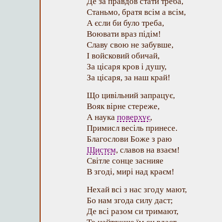
Де за правдов стати треба,
Станьмо, братя всім а всім,
А єсли би було треба,
Воювати враз підім!
Славу свою не забувше,
І войсковий обичай,
За цісаря кров і душу,
За цісаря, за наш край!
Що цивільний запрацує,
Вояк вірне стереже,
А наука
поверхує
,
Примисл весіль принесе.
Благослови Боже з раю
Щистєм
, славов на взаєм!
Світле сонце заснияе
В згоді, мирі над краєм!
Нехай всі з нас згоду мают,
Бо нам згода силу даст;
Де всі разом си тримают,