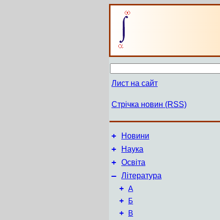
Лист на сайт
Стрічка новин (RSS)
+
Новини
+
Наука
+
Освіта
–
Література
+
А
+
Б
+
В