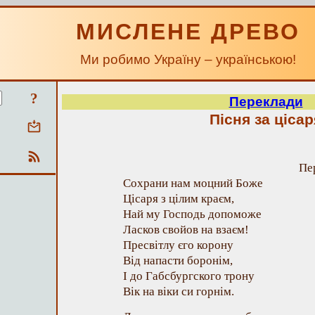
МИСЛЕНЕ ДРЕВО
Ми робимо Україну – українською!
?
Переклади
Пісня за цісар
Пе
Сохрани нам моцний Боже
Цісаря з цілим краєм,
Най му Господь допоможе
Ласков свойов на взаєм!
Пресвітлу єго корону
Від напасти боронім,
І до Габсбургского трону
Вік на віки си горнім.