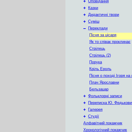
+
Оповідання
+
Казки
+
Дидактичні твори
+
Суміш
–
Переклади
Пісня за цісаря
Як то співак проклинає
Стрілець
Стрілець (2)
Порука
Кріль Ероль
Пісня о поході Ігоря на
Плач Ярославни
Бельзацар
+
Фольклорні записи
+
Переписка Ю. Федькови
+
Галерея
+
Студії
Алфавітний покажчик
Хронологічний покажчик