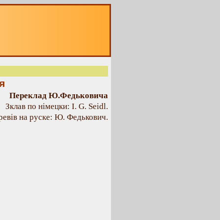
я
Переклад Ю.Федьковича
Зклав по німецки: І. G. Seidl.
ревів на руске: Ю. Федькович.