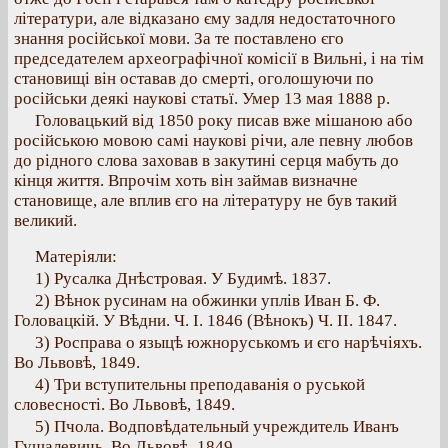
літератури, але відказано єму задля недостаточного
знання російської мови. За те поставлено єго
председателем археографічної комісії в Вильні, і на тім
становищі він оставав до смерті, оголошуючи по
російськи деякі наукові статьї. Умер 13 мая 1888 р.
Головацький від 1850 року писав вже мішаною або
російською мовою самі наукові річи, але певну любов
до рідного слова заховав в закутині серця мабуть до
кінця життя. Впрочім хоть він займав визначне
становище, але вплив єго на літературу не був такий
великий.
Матеріяли:
1) Русалка Днѣстровая. У Будимѣ. 1837.
2) Вѣнок русинам на обжинки уплів Иван Б. Ф.
Головацкій. У Вѣдни. Ч. I. 1846 (Вѣнокъ) Ч. II. 1847.
3) Росправа о языцѣ южноруськомъ и єго нарѣчіяхъ.
Во Львовѣ, 1849.
4) Три вступительны преподаванія о руськой
словесності. Во Львовѣ, 1849.
5) Пчола. Водповѣдательный учреждитель Иванъ
Гушалевичь. Во Львовѣ, 1849.