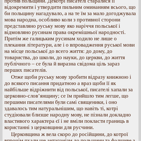
против польщини. Декотрі писателі старалися її
відокремити і утвердити пильним оминанням всього, що
би польщину нагадувало, а на те їм за мало догоджувала
мова народна, особливо коли з противної сторони
представляно руську мову яко наріччя польської і
відмовляно русинам права окремішньої народності.
Притім же галицьким русинам ходило не лише о
плекання літератури, але і о впровадження руської мови
на місце польської до всего життя: до дому, до
товариства, до школи, до науки, до церкви, до життя
публічного – се була й виразна свідома ціль зараз
перших писателів.
Отже щоби руську мову зробити відразу книжною і
до всякого писання придатною а враз щоби її як
найбільше відріжнити від польської, писателі хапали за
церковно-слов’янщину; се їм прийшло тим легше, що
першими писателями були самі священики, і оно
здавалось тим натуральнішим, що навіть ті, котрі
студіювали близше народну мову, не пізнали докладно
властивого характера єї і не вміли покласти границь в
користанні з церковщини для русчини.
Церковщина ж вела скоро до російщини, до котрої
впрочім пхали ще антагонізм до польщини та фалшиве з