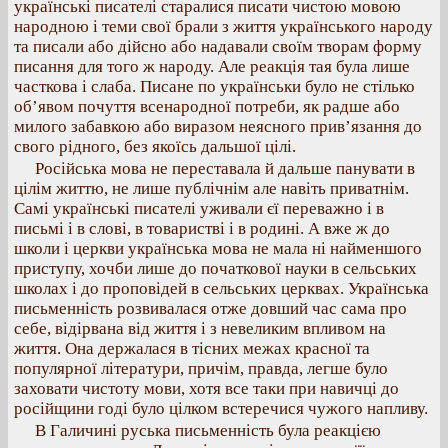
українські писателі старалися писати чистою мовою
народною і теми свої брали з життя українського народу
та писали або дійсно або надавали своїм творам форму
писання для того ж народу. Але реакція тая була лише
часткова і слаба. Писане по українськи було не стілько
об’явом почуття всенародної потреби, як радше або
милого забавкою або виразом неясного прив’язання до
свого рідного, без якоїсь дальшої цілі.
Російська мова не переставала й дальше панувати в
цілім життю, не лише публічнім але навіть приватнім.
Самі українські писателі уживали єї переважно і в
письмі і в слові, в товаристві і в родині. А вже ж до
школи і церкви українська мова не мала ні найменшого
приступу, хочби лише до початкової науки в сельських
школах і до проповідей в сельських церквах. Українська
письменність розвивалася отже довший час сама про
себе, відірвана від життя і з невеликим впливом на
життя. Она держалася в тісних межах красної та
популярної літератури, причім, правда, легше було
заховати чистоту мови, хотя все таки при навичці до
російщини годі було цілком встеречися чужого напливу.
В Галичині руська письменність була реакцією