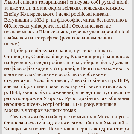
Львові співав з товаришами і списував собі руські пісні,
та вже тогди дістав, окрім всіляких польських книжок,
Енеїду Котляревського і деякі російські книжки.
Вступивши в 1831 р. на філософію, читав безнастанно в
бібліотеках університетській і Оссолинських, де
познакомився з Шашкевичем, переписував народні пісні
і займався палеографією (розпізнаванням давних
письм).
Щоби розсліджувати народ, пустився пішки в
Стрийщину, Станіславівщину, Коломийщину і зайшов аж
на Буковину; всюди робив записки, збирав пісні. Дальше
на філософію ходив в Угорщині; в Пешті познакомився з
многими слов’янськими особливо сербськими
студентами. Теології учився у Львові і скінчив її р. 1839,
але яко підозрілий правительству зміг висвятитися аж в
р. 1843, звиш в рік по ожененні, а перед тим пустився ще
раз в подорож на Угорську Русь і докінчив там збирання
народних пісень, котрі опісля, 1878 року, вийшли в
Москві в чотирох великих томах.
Священиком був найперше помічним в Микитинцях в
Станіславівськім а відтак вже самостійним в Хмелевій в
Заліщицькім повіті. Помістивши перші свої дрібні твори