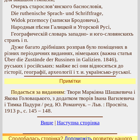
Очеркъ старослов’янского баснословія,
Die ruthenische Sprach- und Schriftfrage,
Widok przemocy (записки Бродовича),
Народныя пѣсни Галицкой и Угорской Русі,
Географическій словарь западно- и юго-словянскихъ
странъ і п.
Дуже багато дрібніших розправ було поміщених в
різних періодичних виданнях, німецьких (важна статья
Über die Zustände der Russinen in Galizien. 1846),
руських і російських: майже всі они відносяться до
гісторії, географії, археології і т. и. українсько-руської.
Примітки
Подається за виданням
: Твори Маркіяна Шашкевича і
Якова Головацького, з додатком творів Івана Вагилевича
і Тимка Падури / ред. Ю. Романчук. – Льв. : Просвіта,
1913 р., с. 145 – 148.
Вище
|
Наступна сторінка
Сподобалась сторінка?
Допоможіть
розвитку нашого