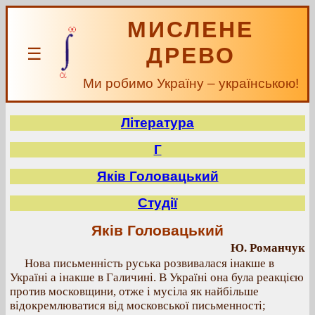
МИСЛЕНЕ
ДРЕВО
☰
Ми робимо Україну – українською!
Література
Г
Яків Головацький
Студії
Яків Головацький
Ю. Романчук
Нова письменність руська розвивалася інакше в
Україні а інакше в Галичині. В Україні она була реакцією
против московщини, отже і мусіла як найбільше
відокремлюватися від московської письменності;