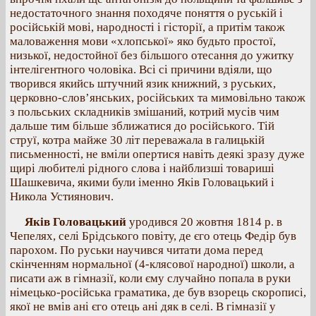
недостаточного знання походяче поняття о руській і
російській мові, народності і гісторії, а притім також
маловаження мови «хлопської» яко будьто простої,
низької, недостойної без більшого отесання до ужитку
інтелігентного чоловіка. Всі сі причини вдіяли, що
творився якийсь штучний язик книжний, з руських,
церковно-слов’янських, російських та мимовільно також
з польських складників змішаний, котрий мусів чим
дальше тим більше зближатися до російського. Тій
струї, котра майже 30 літ переважала в галицькій
письменності, не вміли опертися навіть деякі зразу дуже
щирі любителі рідного слова і найблизші товариші
Шашкевича, якими були іменно Яків Головацький і
Никола Устиянович.
Яків Головацький
уродився 20 жовтня 1814 р. в
Чепелях, селі Брідського повіту, де єго отець Федір був
парохом. По руськи научився читати дома перед
скінченням нормальної (4-клясової народної) школи, а
писати аж в гімназії, коли єму случайно попала в руки
німецько-російська граматика, де був взорець скорописі,
якої не вмів ані єго отець ані дяк в селі. В гімназії у