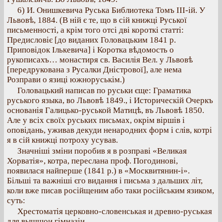
6) И. Онишкевича Руська Библиотека Томъ III-ій. У
Львовѣ, 1884. (В ній є те, що в сій книжці Руської
письменності, а крім того отсі дві короткі статті:
Предисловіє [до виданих Головацьким 1841 р.
Приповідок Ількевича] і Коротка вѣдомость о
рукописахъ… монастиря св. Василія Вел. у Львовѣ
[передрукована з Русалки Дністрової], але нема
Розправи о язиці южноруськім.)
Головацький написав по руськи єще: Граматика
руського языка, во Львовѣ 1849., і Историческій Очеркъ
основанія Галицько-руськой Матицѣ, въ Львовѣ 1850.
Але у всіх своїх руських письмах, окрім віршів і
оповідань, уживав декуди ненародних форм і слів, котрі
я в сій книжці потроху усував.
Значніші зміни поробив я в розправі «Великая
Хорватія», котра, переслана проф. Погодинові,
появилася найперше (1841 р.) в «Москвитянин-і».
Більші та важніші єго видання і письма з дальших літ,
коли вже писав російщеним або таки російським язиком,
суть:
Хрестоматія церковно-словенськая и древно-руськая
для вышшои гімназіи,