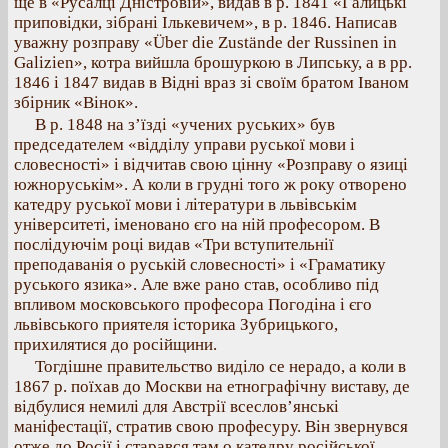
ще в «Русалці Дністровій», видав в р. 1841 «Галицькі
приповідки, зібрані Ількевичем», в р. 1846. Написав
уважну розправу «Über die Zustände der Russinen in
Galizien», котра вийшла брошуркою в Липську, а в рр.
1846 і 1847 видав в Відні враз зі своїм братом Іваном
збірник «Вінок».
В р. 1848 на з’їзді «учених руських» був
председателем «відділу управи руської мови і
словесності» і відчитав свою цінну «Розправу о язиці
южноруськім». А коли в грудні того ж року отворено
катедру руської мови і літератури в львівськім
університеті, іменовано єго на ній професором. В
послідуючім році видав «Три вступительнії
преподаванія о руській словесності» і «Граматику
руського язика». Але вже рано став, особливо під
впливом московського професора Погодіна і єго
львівського приятеля історика Зубрицького,
прихилятися до російщини.
Тогдішне правительство виділо се нерадо, а коли в
1867 р. поїхав до Москви на етнографічну виставу, де
відбулися немилі для Австрії всеслов’янські
маніфестації, стратив свою професуру. Він звернувся
отже до Росії і старався там о катедру російської