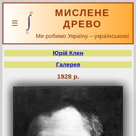
МИСЛЕНЕ
ДРЕВО
☰
Ми робимо Україну – українською!
Юрій Клен
Галерея
1928 р.