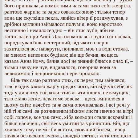
його припікала, а поміж тими часами тихо собі жевріла,
раптово жарина та зараз озвалася знову; тільки тепер
вона ще скулкіше пекла, якийсь вітер її роздмухував, з
дрібної вуглини займалося полум’я, воно наростало
неспинно і немилосердно – він стис зуби, аби не
застогнати при Анні. Далі пломінь всі груди охоплював,
породжував біль нестерпний, від якого сперш
захиталося все навкруги, попливло, мов на воді стояла,
на хвилях непевних будівля; він ще бачив, як щось
казала Анна йому, бачив досі не знаний блиск в очах її, –
тільки звуку не чув, видавалося, говорила вона за
невидимою і непроникною перегородкою.
Біль так само раптово стих, як перед тим зайнявся,
згас в одну хвилю жар у грудях його, він відчув себе, як
тоді у дивному сні, коли вчив літати інших, нетямущих;
тіло стало легке, невагоме зовсім – щось змінилося в
цьому світі: начебто та ж сама опочивальня, і всі речі у
ній ті ж самі, за розчиненим вікном листя звично на вітрі
собі лопоче, все так само, хіба кольори стали яскравіші і
більш насичені, світ весь умитий та урочистий. Він, що
хвильку тому не міг би встати, скований болем, тепер
знявся без всяких зусиль, швидко злетів, і легкістю цією