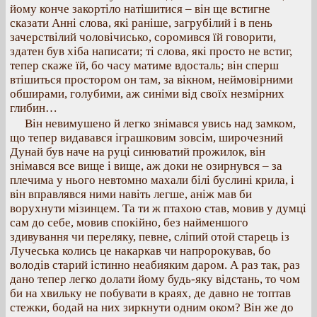
йому конче закортіло натішитися – він ще встигне
сказати Анні слова, які раніше, загрубілий і в пень
зачерствілий чоловічисько, соромився їй говорити,
здатен був хіба написати; ті слова, які просто не встиг,
тепер скаже їй, бо часу матиме вдосталь; він сперш
втішиться простором он там, за вікном, неймовірними
обширами, голубими, аж синіми від своїх незмірних
глибин…
Він невимушено й легко знімався увись над замком,
що тепер видавався іграшковим зовсім, широчезний
Дунай був наче на руці синюватий прожилок, він
знімався все вище і вище, аж доки не озирнувся – за
плечима у нього невтомно махали білі буслині крила, і
він вправлявся ними навіть легше, аніж мав би
ворухнути мізинцем. Та ти ж птахою став, мовив у думці
сам до себе, мовив спокійно, без найменшого
здивування чи переляку, певне, сліпий отой старець із
Лучеська колись це накаркав чи напророкував, бо
володів старий істинно неабияким даром. А раз так, раз
дано тепер легко долати йому будь-яку відстань, то чом
би на хвильку не побувати в краях, де давно не топтав
стежки, бодай на них зиркнути одним оком? Він же до