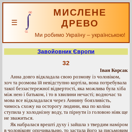
МИСЛЕНЕ
ДРЕВО
☰
Ми робимо Україну – українською!
Завойовник Європи
32
Іван Корсак
Анна довго відкладала свою розмову із чоловіком,
хоч та розмова їй невідступно кортіла, вона потребувала
такої беззастережної відвертості, яка можлива була хіба
між нею і батьком, і то в хвилини нечасті; водночас та
мова все відкладалася через Аннину боязливість,
чимось схожу на осторогу людини, яка по коліна
ступила у холоднізну воду, та пірнути із головою ніяк ще
не зважиться.
Як набралася врешті духу і зайшла з твердим наміром
в чоловікову опочивальню, то застала його за письмовим