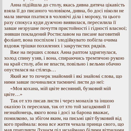
Анна підійшла до столу, якась дивна дитяча цікавість
взяла її до писаного чоловіком, дивна, бо досі ніколи не
мала звички пхатися в чоловічі діла і мороку, та цього
разу спокуса куди дужчою виявилася, пересилила її
завше незрушне почуття пристойності і гідності власної;
знявши покладений Ростиславом на писане ваговитий
фоліант, вона поспіхом і злодійкувато побігла очима
вздовж трішки похилених і закрутистих рядків.
Вже на перших словах Анна раптом здригнулася,
холод спину узяв, і вона, спираючись тремтячою рукою
на край столу, аби не впасти, повільно і вельми обачно
опустилася на стілець…
Який же то почерк знайомий і які знайомі слова, що
ними завше починалися таємничі листи до неї:
«Моя кохана, мій цвіте весняний, бузковий мій
цвіте…»
Так от хто писав листи і через монахів та іншою
оказією їх пересилав, так от хто той загадковий її
незнайомець, якого вона і досі за барона вважає,
помилково, за збігом яким, на письмі цвіт бузковий від
кого приймала: вона все життя чекала принца свого, що
мав припливти Дунаєм під незаймано білими вітрилами,