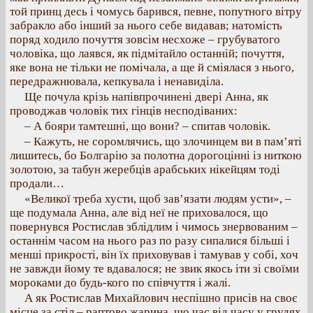
той принц десь і чомусь барився, певне, попутного вітру
забракло або інший за нього себе видавав; натомість
поряд ходило почуття зовсім несхоже – грубуватого
чоловіка, що лаявся, як підмітайло останній; почуття,
яке вона не тільки не помічала, а ще й сміялася з нього,
передражнювала, кепкувала і ненавиділа.
Ще почула крізь напівпрочинені двері Анна, як
проводжав чоловік тих гінців несподіваних:
– А бояри тамтешні, що вони? – спитав чоловік.
– Кажуть, не соромлячись, що злочинцем ви в пам’яті
лишитесь, бо Болгарію за полотна дорогоцінні із ниткою
золотою, за табун жеребців арабських нікейцям тоді
продали…
«Великої треба хусти, щоб зав’язати людям усти», –
ще подумала Анна, але від неї не приховалося, що
повернувся Ростислав зблідлим і чимось знервованим –
останнім часом на нього раз по разу сипалися більші і
менші прикрості, він їх приховував і тамував у собі, хоч
не завжди йому те вдавалося; не звик якось іти зі своїми
мороками до будь-кого по співчуття і жалі.
А як Ростислав Михайлович неспішно присів на своє
місце за стіл – раптово жарина, що час від часу у грудях