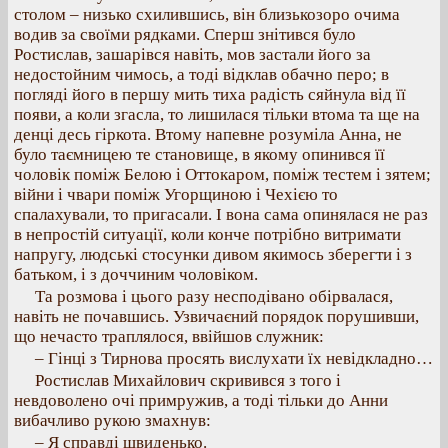
столом – низько схилившись, він близькозоро очима
водив за своїми рядками. Сперш знітився було
Ростислав, зашарівся навіть, мов застали його за
недостойним чимось, а тоді відклав обачно перо; в
погляді його в першу мить тиха радість сяйнула від її
появи, а коли згасла, то лишилася тільки втома та ще на
денці десь гіркота. Втому напевне розуміла Анна, не
було таємницею те становище, в якому опинився її
чоловік поміж Белою і Оттокаром, поміж тестем і зятем;
війни і чвари поміж Угорщиною і Чехією то
спалахували, то пригасали. І вона сама опинялася не раз
в непростій ситуації, коли конче потрібно витримати
напругу, людські стосунки дивом якимось зберегти і з
батьком, і з доччиним чоловіком.
Та розмова і цього разу несподівано обірвалася,
навіть не почавшись. Узвичаєний порядок порушивши,
що нечасто траплялося, ввійшов служник:
– Гінці з Тирнова просять вислухати їх невідкладно…
Ростислав Михайлович скривився з того і
невдоволено очі примружив, а тоді тільки до Анни
вибачливо рукою змахнув:
– Я справді швиденько.