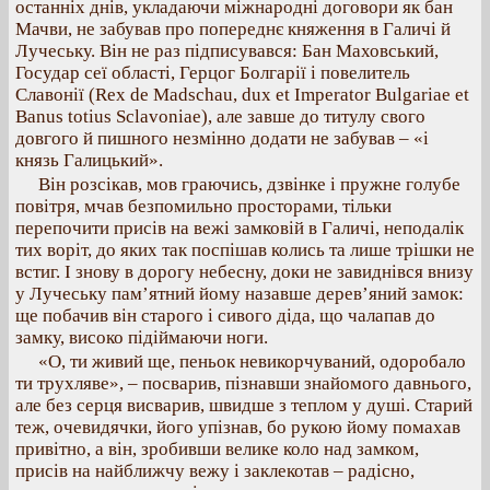
останніх днів, укладаючи міжнародні договори як бан
Мачви, не забував про попереднє княження в Галичі й
Лучеську. Він не раз підписувався: Бан Маховський,
Государ сеї області, Герцог Болгарії і повелитель
Славонії (Rex de Madschau, dux et Imperator Bulgariae et
Banus totius Sclavoniae), але завше до титулу свого
довгого й пишного незмінно додати не забував – «і
князь Галицький».
Він розсікав, мов граючись, дзвінке і пружне голубе
повітря, мчав безпомильно просторами, тільки
перепочити присів на вежі замковій в Галичі, неподалік
тих воріт, до яких так поспішав колись та лише трішки не
встиг. І знову в дорогу небесну, доки не завиднівся внизу
у Лучеську пам’ятний йому назавше дерев’яний замок:
ще побачив він старого і сивого діда, що чалапав до
замку, високо підіймаючи ноги.
«О, ти живий ще, пеньок невикорчуваний, одоробало
ти трухляве», – посварив, пізнавши знайомого давнього,
але без серця висварив, швидше з теплом у душі. Старий
теж, очевидячки, його упізнав, бо рукою йому помахав
привітно, а він, зробивши велике коло над замком,
присів на найближчу вежу і заклекотав – радісно,