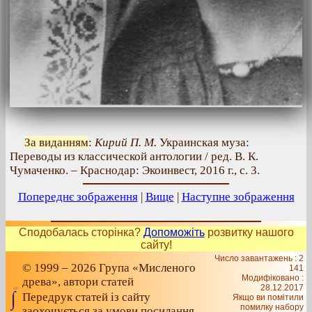
За виданням
:
Кирий П. М.
Украинская муза:
Переводы из классической антологии / ред. В. К.
Чумаченко. – Краснодар: Экоинвест, 2016 г., с. 3.
Попереднє зображення
|
Вище
|
Наступне зображення
Сподобалась сторінка?
Допоможіть
розвитку нашого
сайту!
Число завантажень : 2
© 1999 – 2026 Група «Мисленого
141
Модифіковано :
древа», автори статей
28.12.2017
Передрук статей із сайту
Якщо ви помітили
помилку набору
заохочується за умови посилання