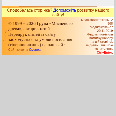
Сподобалась сторінка?
Допоможіть
розвитку нашого
сайту!
Число завантажень : 2
© 1999 – 2026 Група «Мисленого
968
Модифіковано :
древа», автори статей
20.11.2019
Передрук статей із сайту
Якщо ви помітили
помилку набору
заохочується за умови посилання
на цiй сторiнцi,
(гіперпосилання) на наш сайт
видiлiть її мишкою
та натисніть
Сайт живе на
Смереці
Ctrl+Enter
.