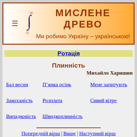
МИСЛЕНЕ
ДРЕВО
☰
Ми робимо Україну – українською!
Ротація
Плинність
Михайло Харишин
Бал весни
П’янка осінь
Мене запитують
Закоханість
Розплата
Сивий вітре
Випадковість
Швидкоплинність
Попередній вірш
|
Вище
|
Наступний вірш