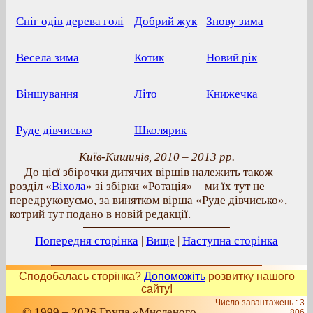
Сніг одів дерева голі
Добрий жук
Знову зима
Весела зима
Котик
Новий рік
Віншування
Літо
Книжечка
Руде дівчисько
Школярик
Київ-Кишинів, 2010 – 2013 рр.
До цієї збірочки дитячих віршів належить також
розділ «
Віхола
» зі збірки «Ротація» – ми їх тут не
передруковуємо, за винятком вірша «Руде дівчисько»,
котрий тут подано в новій редакції.
Попередня сторінка
|
Вище
|
Наступна сторінка
Сподобалась сторінка?
Допоможіть
розвитку нашого
сайту!
Число завантажень : 3
© 1999 – 2026 Група «Мисленого
806