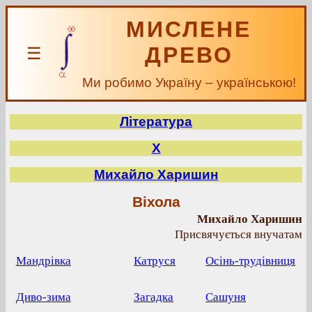
МИСЛЕНЕ
ДРЕВО
☰
Ми робимо Україну – українською!
Література
Х
Михайло Харишин
Віхола
Михайло Харишин
Присвячується внучатам
Мандрівка
Катруся
Осінь-трудівниця
Диво-зима
Загадка
Сашуня