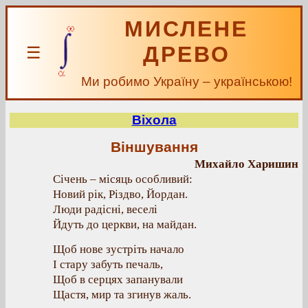
МИСЛЕНЕ
ДРЕВО
☰
Ми робимо Україну – українською!
Віхола
Віншування
Михайло Харишин
Січень – місяць особливий:
Новий рік, Різдво, Йордан.
Люди радісні, веселі
Йдуть до церкви, на майдан.
Щоб нове зустріть начало
І стару забуть печаль,
Щоб в серцях запанували
Щастя, мир та згинув жаль.