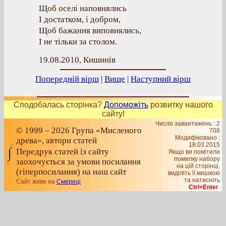
Щоб оселі наповнялись
І достатком, і добром,
Щоб бажання виповнялись,
І не тільки за столом.
19.08.2010, Кишинів
Попередній вірш
|
Вище
|
Наступний вірш
Сподобалась сторінка?
Допоможіть
розвитку нашого
сайту!
Число завантажень : 2
© 1999 – 2026 Група «Мисленого
708
Модифіковано :
древа», автори статей
18.03.2015
Передрук статей із сайту
Якщо ви помітили
помилку набору
заохочується за умови посилання
на цiй сторiнцi,
(гіперпосилання) на наш сайт
видiлiть її мишкою
та натисніть
Сайт живе на
Смереці
Ctrl+Enter
.