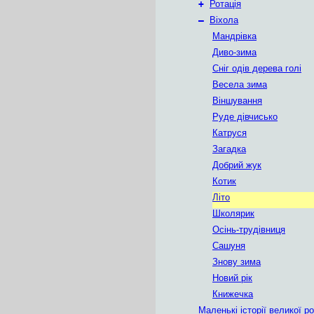
+
Ротація
–
Віхола
Мандрівка
Диво-зима
Сніг одів дерева голі
Весела зима
Віншування
Руде дівчисько
Катруся
Загадка
Добрий жук
Котик
Літо
Школярик
Осінь-трудівниця
Сашуня
Знову зима
Новий рік
Книжечка
Маленькі історії великої р