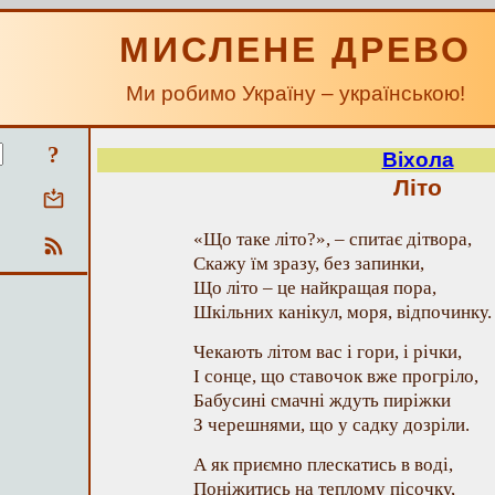
МИСЛЕНЕ ДРЕВО
Ми робимо Україну – українською!
?
Віхола
Літо
«Що таке літо?», – спитає дітвора,
Скажу їм зразу, без запинки,
Що літо – це найкращая пора,
Шкільних канікул, моря, відпочинку.
Чекають літом вас і гори, і річки,
І сонце, що ставочок вже прогріло,
Бабусині смачні ждуть пиріжки
З черешнями, що у садку дозріли.
А як приємно плескатись в воді,
Поніжитись на теплому пісочку,