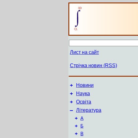
Лист на сайт
Стрічка новин (RSS)
+
Новини
+
Наука
+
Освіта
–
Література
+
А
+
Б
+
В