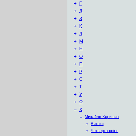
+
Г
+
Д
+
З
+
К
+
Л
+
М
+
Н
+
О
+
П
+
Р
+
С
+
Т
+
У
+
Ф
–
Х
–
Михайло Харишин
+
Витоки
+
Четверта осінь