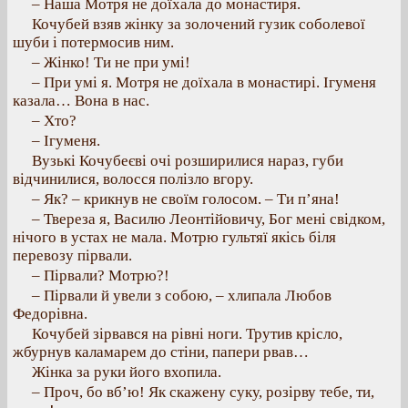
– Наша Мотря не доїхала до монастиря.
Кочубей взяв жінку за золочений гузик соболевої
шуби і потермосив ним.
– Жінко! Ти не при умі!
– При умі я. Мотря не доїхала в монастирі. Ігуменя
казала… Вона в нас.
– Хто?
– Ігуменя.
Вузькі Кочубеєві очі розширилися нараз, губи
відчинилися, волосся полізло вгору.
– Як? – крикнув не своїм голосом. – Ти п’яна!
– Твереза я, Василю Леонтійовичу, Бог мені свідком,
нічого в устах не мала. Мотрю гультяї якісь біля
перевозу пірвали.
– Пірвали? Мотрю?!
– Пірвали й увели з собою, – хлипала Любов
Федорівна.
Кочубей зірвався на рівні ноги. Трутив крісло,
жбурнув каламарем до стіни, папери рвав…
Жінка за руки його вхопила.
– Проч, бо вб’ю! Як скажену суку, розірву тебе, ти,