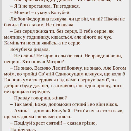
– Я її не проганяла. Ти згодився.
– Мовчи! – гукнув Кочубей.
Любов Федорівна глянула, чи це він, чи ні? Ніколи не
бачила його таким. Не пізнавала.
– Без серця жінка ти, без серця. В тебе серце, як
маятник у годиннику, кивається, але нічого не чує.
Камінь ти носиш якийсь, а не серце.
Кочубеїха ридала.
– Не слинь! Не вірю в сльози твої. Неправдиві вони,
нещирі. Хто пірвав Мотрю?
– Не знаю, Василю Леонтійовичу, не знаю. Але Богом
моїм, во тройці Св’ятій Єдиносущим клянуся, що коли б
Господь умилосердився над нами і вернув нам її, то
доброю буду для неї, і ласкавою, і не одно прощу, чого
не прощала передше.
– Правду говориш, жінко?
– Так мені, Боже, допоможи отнині і во віки віков.
– Амінь! – доповів Кочубей і Розп’яття зі стола взяв,
що між двома свічками стояло.
– Поцілуй хрест святий! – сказав грізно.
Поцілувала.