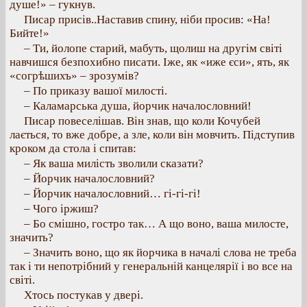
душе!» – гукнув.
Писар присів..Наставив спину, ніби просив: «На!
Бийте!»
– Ти, йолопе старий, мабуть, щолиш на другім світі
навчишся безпохибно писати. Іже, як «иже єси», ять, як
«согрѣшихъ» – зрозумів?
– По приказу вашої милості.
– Каламарська душа, йорчик началословний!
Писар повеселішав. Він знав, що коли Кочубей
лається, то вже добре, а зле, коли він мовчить. Підступив
кроком да стола і спитав:
– Як ваша милість зволили сказати?
– Йорчик началословний?
– Йорчик началословний… гi-гi-гi!
– Чого іржиш?
– Бо смішно, гостро так… А що воно, ваша милосте,
значить?
– Значить воно, що як йорчика в началі слова не тpeбa
так і ти непотрібний у генеральній канцелярії і во все на
світі.
Хтось постукав у двері.