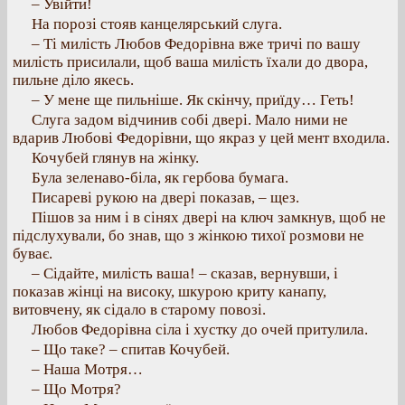
– Увійти!
На порозі стояв канцелярський слуга.
– Ті милість Любов Федорівна вже тричі по вашу
милість присилали, щоб ваша милість їхали до двора,
пильне діло якесь.
– У мене ще пильніше. Як скінчу, приїду… Геть!
Слуга задом відчинив собі двері. Мало ними не
вдарив Любові Федорівни, що якраз у цей мент входила.
Кочубей глянув на жінку.
Була зеленаво-біла, як гербова бумага.
Писареві рукою на двері показав, – щез.
Пішов за ним і в сінях двері на ключ замкнув, щоб не
підслухували, бо знав, що з жінкою тихої розмови не
буває.
– Сідайте, милість ваша! – сказав, вернувши, і
показав жінці на високу, шкурою криту канапу,
витовчену, як сідало в старому повозі.
Любов Федорівна сіла і хустку до очей притулила.
– Що таке? – спитав Кочубей.
– Наша Мотря…
– Що Мотря?