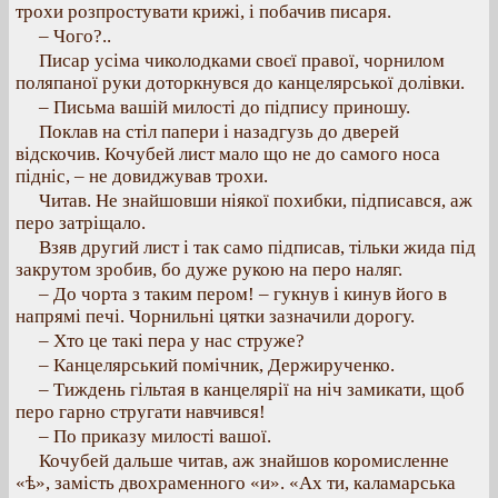
трохи розпростувати крижі, і побачив писаря.
– Чого?..
Писар усіма чиколодками своєї правої, чорнилом
поляпаної руки доторкнувся до канцелярської долівки.
– Письма вашій милості до підпису приношу.
Поклав на стіл папери і назадгузь до дверей
відскочив. Кочубей лист мало що не до самого носа
підніс, – не довиджував трохи.
Читав. Не знайшовши ніякої похибки, підписався, аж
перо затріщало.
Взяв другий лист і так само підписав, тільки жида під
закрутом зробив, бо дуже рукою на перо наляг.
– До чорта з таким пером! – гукнув і кинув його в
напрямі печі. Чорнильні цятки зазначили дорогу.
– Хто це такі пера у нас струже?
– Канцелярський помічник, Держирученко.
– Тиждень гільтая в канцелярії на ніч замикати, щоб
перо гарно стругати навчився!
– По приказу милості вашої.
Кочубей дальше читав, аж знайшов коромисленне
«ѣ», замість двохраменного «и». «Ах ти, каламарська