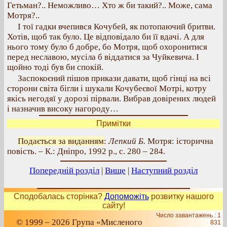
Гетьман?.. Неможливо… Хто ж би такий?.. Може, сама
Мотря?..
І тої гадки вчепився Кочубей, як потопаючий бритви.
Хотів, щоб так було. Це відповідало би її вдачі. А для
нього тому було б добре, бо Мотря, щоб охоронитися
перед неславою, мусіла б віддатися за Чуйкевича. І
щойно тоді був би спокій.
Заспокоєний пішов прикази давати, щоб гінці на всі
сторони світа бігли і шукали Кочубеєвої Мотрі, котру
якісь негодяї у дорозі пірвали. Вибрав довірених людей
і назначив високу нагороду…
Примітки
Подається за виданням
:
Лепкий Б.
Мотря: історична
повість. – К.: Дніпро, 1992 р., с. 280 – 284.
Попередній розділ
|
Вище
|
Наступний розділ
Сподобалась сторінка?
Допоможіть
розвитку нашого
сайту!
Число завантажень : 1
© 1999 – 2026 Група «Мисленого
831