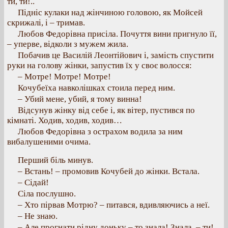
ти, ти!..
Підніс кулаки над жінчиною головою, як Мойсей
скрижалі, і – тримав.
Любов Федорівна присіла. Почуття вини пригнуло її,
– уперве, відколи з мужем жила.
Побачив це Василій Леонтійович і, замість спустити
руки на голову жінки, запустив їх у своє волосся:
– Mотре! Mотре! Mотре!
Кочубеїха навколішках стоила перед ним.
– Убий мене, убий, я тому винна!
Відсунув жінку від себе і, як вітер, пустився по
кімнаті. Ходив, ходив, ходив…
Любов Федорівна з острахом водила за ним
вибалушеними очима.
Перший біль минув.
– Встань! – промовив Кочубей до жінки. Встала.
– Сідай!
Сіла послушно.
– Хто пірвав Мотрю? – питався, вдивляючись а неї.
– Не знаю.
– Але прогнати рідну доньку – то знала! Знала, – ти!