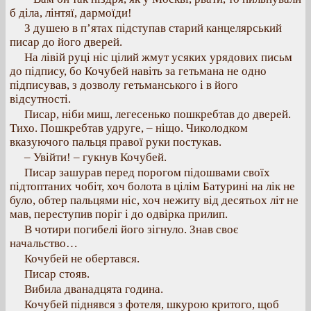
б діла, лінтяї, дармоїди!
З душею в п’ятах підступав старий канцелярський
писар до його дверей.
На лівій руці ніс цілий жмут усяких урядових письм
до підпису, бо Кочубей навіть за гетьмана не одно
підписував, з дозволу гетьманського і в його
відсутності.
Писар, ніби миш, легесенько пошкребтав до дверей.
Тихо. Пошкребтав удруге, – ніщо. Чиколодком
вказуючого пальця правої руки постукав.
– Увійти! – гукнув Кочубей.
Писар зашурав перед порогом підошвами своїх
підтоптаних чобіт, хоч болота в цілім Батурині на лік не
було, обтер пальцями ніс, хоч нежиту від десятьох літ не
мав, переступив поріг і до одвірка прилип.
В чотири погибелі його зігнуло. Знав своє
начальство…
Кочубей не обертався.
Писар стояв.
Вибила дванадцята година.
Кочубей піднявся з фотеля, шкурою критого, щоб