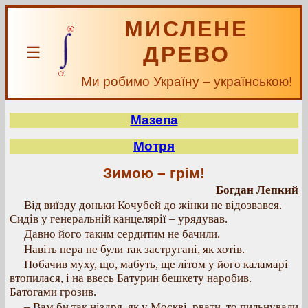
МИСЛЕНЕ
ДРЕВО
☰
Ми робимо Україну – українською!
Мазепа
Мотря
Зимою – грім!
Богдан Лепкий
Від виїзду доньки Кочубей до жінки не відозвався.
Сидів у генеральній канцелярії – урядував.
Давно його таким сердитим не бачили.
Навіть пера не були так застругані, як хотів.
Побачив муху, що, мабуть, ще літом у його каламарі
втопилася, і на ввесь Батурин бешкету наробив.
Батогами грозив.
– Вам би так ніздря, як у Москві, рвати, то пильнували