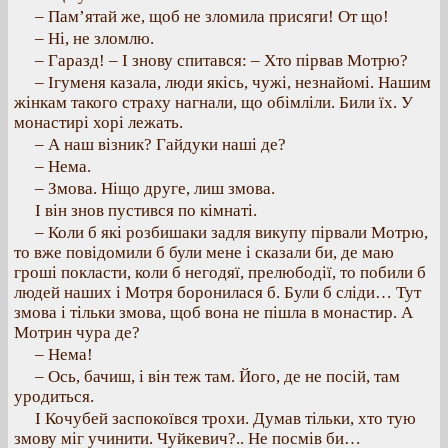
– Пам’ятай же, щоб не зломила присяги! От що!
– Ні, не зломлю.
– Гаразд! – І знову спитався: – Хто пірвав Мотрю?
– Ігуменя казала, люди якісь, чужі, незнайомі. Нашим
жінкам такого страху нагнали, що обімліли. Били їх. У
монастирі хорі лежать.
– А наш візник? Гайдуки наші де?
– Нема.
– Змова. Ніщо друге, лиш змова.
І він знов пустився по кімнаті.
– Коли б які розбишаки задля викупу пірвали Мотрю,
то вже повідомили б були мене і сказали би, де маю
гроші покласти, коли б негодяї, прелюбодії, то побили б
людей наших і Мотря боронилася б. Були б сліди… Тут
змова і тільки змова, щоб вона не пішла в монастир. А
Мотрин чура де?
– Нема!
– Ось, бачиш, і він теж там. Його, де не посій, там
уродиться.
І Кочубей заспокоївся трохи. Думав тільки, хто тую
змову міг учинити. Чуйкевич?.. Не посмів би…