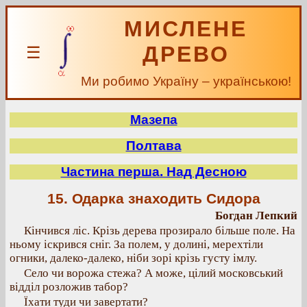
МИСЛЕНЕ
ДРЕВО
☰
Ми робимо Україну – українською!
Мазепа
Полтава
Частина перша. Над Десною
15. Одарка знаходить Сидора
Богдан Лепкий
Кінчився ліс. Крізь дерева прозирало більше поле. На
ньому іскрився сніг. За полем, у долині, мерехтіли
огники, далеко-далеко, ніби зорі крізь густу імлу.
Село чи ворожа стежа? А може, цілий московський
відділ розложив табор?
Їхати туди чи завертати?