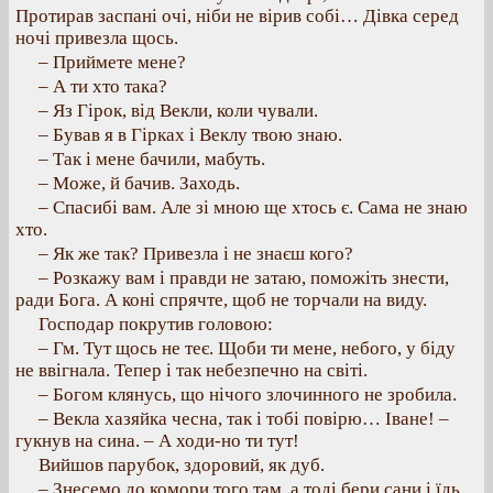
Протирав заспані очі, ніби не вірив собі… Дівка серед
ночі привезла щось.
– Приймете мене?
– А ти хто така?
– Яз Гірок, від Векли, коли чували.
– Бував я в Гірках і Веклу твою знаю.
– Так і мене бачили, мабуть.
– Може, й бачив. Заходь.
– Спасибі вам. Але зі мною ще хтось є. Сама не знаю
хто.
– Як же так? Привезла і не знаєш кого?
– Розкажу вам і правди не затаю, поможіть знести,
ради Бога. А коні спрячте, щоб не торчали на виду.
Господар покрутив головою:
– Гм. Тут щось не теє. Щоби ти мене, небого, у біду
не ввігнала. Тепер і так небезпечно на світі.
– Богом клянусь, що нічого злочинного не зробила.
– Векла хазяйка чесна, так і тобі повірю… Іване! –
гукнув на сина. – А ходи-но ти тут!
Вийшов парубок, здоровий, як дуб.
– Знесемо до комори того там, а тоді бери сани і їдь