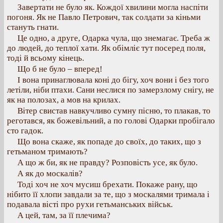
Завертати не було як. Кождої хвилини могла наспіти
погоня. Як не Павло Петрович, так солдати за кіньми
стануть гнати.
Це одно, а друге, Одарка чула, що знемагає. Треба ж
до людей, до теплої хати. Як обімліє тут посеред поля,
тоді й всьому кінець.
Що б не було – вперед!
І вона принаглювала коні до бігу, хоч вони і без того
летіли, ніби птахи. Сани неслися по замерзлому снігу, не
як на полозах, а мов на крилах.
Вітер свистав навкучливо сумну пісню, то плакав, то
реготався, як божевільний, а по голові Одарки пробігало
сто гадок.
Що вона скаже, як попаде до своїх, до таких, що з
гетьманом тримають?
А що ж би, як не правду? Розповість усе, як було.
А як до москалів?
Тоді хоч не хоч мусиш брехати. Покаже рану, що
нібито її хлопи завдали за те, що з москалями тримала і
подавала вісті про рухи гетьманських військ.
А цей, там, за її плечима?