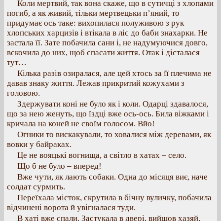
Коли мертвий, так вона скаже, що в сутичці з хлопами
погиб, а як живий, тільки мертвецьки п’яний, то
придумає ось таке: вихопилася полуживою з рук
хлопських харцизів і втікала в ліс до баби знахарки. Не
застала її. Зате побачила сани і, не надумуючися довго,
вскочила до них, щоб спасати життя. Отак і дісталася
тут…
Кілька разів озиралася, але цей хтось за її плечима не
давав знаку життя. Лежав прикритий кожухами з
головою.
Здержувати коні не було як і коли. Одарці здавалося,
що за нею женуть, що їздці вже ось-ось. Била віжками і
кричала на коней не своїм голосом. Вйо!
Огники то вискакували, то ховалися між деревами, як
вовки у байраках.
Це не вояцькі вогнища, а світло в хатах – село.
Що б не було – вперед!
Вже чути, як лають собаки. Одна до місяця виє, наче
солдат сурмить.
Переїхала місток, скрутила в бічну вуличку, побачила
відчинені ворота й увігналася туди.
В хаті вже спали. Застукала в двері, вийшов хазяй.