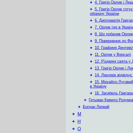
+
4. Григір Орлик і Ле
+
5. Григір Орлик готує
оборону України
+
6. Дипломатія Григо
+
7. Орлик їде в Украї
+
8. Що побачив Орлик 
+
9. Повернення до Фр
+
10. Графиня Дентеві
+
11. Орлик у Версалі
+
12. Різдвяні свята у
+
13. Григір Орлик і Л
+
14. Леклерк відвідує
+
15. Михайло Луговий
в Україну
+
16. Загибель Григор
+
Гетьман Кирило Розумо
+
Богдан Лепкий
+
М
+
Н
+
О