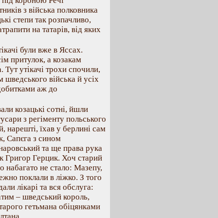
 під короною Речі
тників з війська полковника
кі степи так розпачливо,
трапити на татарів, від яких
ікачі були вже в Яссах.
ім притулок, а козакам
 Тут утікачі трохи спочили,
м шведського війська й усіх
едобитками аж до
али козацькі сотні, йшли
гусари з регіменту польського
, нарешті, їхав у берлині сам
, Сапєга з сином
наровський та ще права рука
к Григор Герцик. Хоч старий
о набагато не стало: Мазепу,
ежно поклали в ліжко. З того
дали лікарі та вся обслуга:
атим – шведський король,
старого гетьмана обіцянками
лтана.