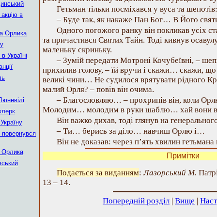
щинський
Гетьман тільки посміхався у вуса та шепотів
 акцію в
– Буде так, як накаже Пан Бог… В Його свя
Одного погожого ранку він покликав усіх с
ра Орлика
та причастився Святих Тайн. Тоді кивнув осавул
ну
маленьку скриньку.
в Україні
– Зумій передати Мотроні Кочубеївні, – шепн
анції
прихилив голову, – їй вручи і скажи… скажи, щ
ль
великі чини… Не судилося врятувати рідного 
малий Орля? – повів він очима.
– Благословляю… – прохрипів він, коли Орлю
 Люневілі
Молодим… молодим в руки шаблю… хай вони 
еклерк
Він важко дихав, тоді глянув на генеральног
 Україну
– Ти… берись за діло… навчиш Орлю і…
 повернувся
Він не доказав: через п’ять хвилин гетьмана 
а Орлика
Примітки
вський
Подається за виданням
:
Лазорський М.
Патріо
13 – 14.
Попередній розділ
|
Вище
|
Наст