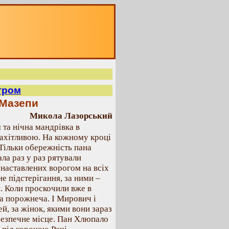
гром
 Мазепи
Микола Лазорський
 та нічна мандрівка в
рахітливою. На кожному кроці
 Тільки обережність пана
ла раз у раз рятували
 наставлених ворогом на всіх
е підстерігання, за ними –
. Коли проскочили вже в
на порожнеча. І Мирович і
ей, за жінок, якими вони зараз
 безпечне місце. Пан Хлюпало