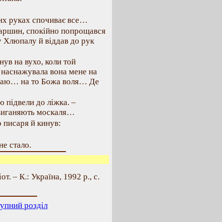
:
тих руках спочиває все…
таршин, спокійно попрощався
у Хлюпалу й віддав до рук
ув на вухо, коли той
о наснажувала вона мене на
Краю… на то Божа воля… Де
 підвели до ліжка. –
виганяють москаля…
о писаря й кинув:
не стало.
т. – К.: Україна, 1992 р., с.
упний розділ