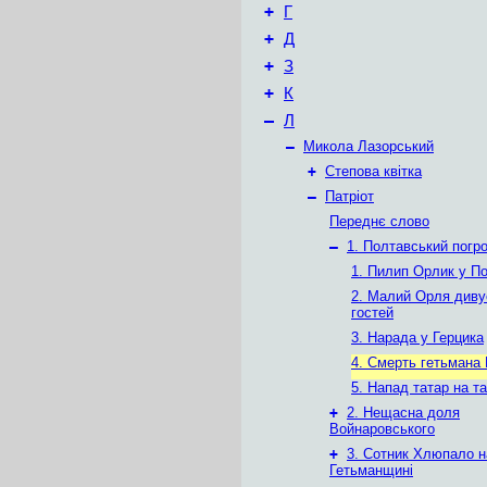
+
Г
+
Д
+
З
+
К
–
Л
–
Микола Лазорський
+
Степова квітка
–
Патріот
Переднє слово
–
1. Полтавський погр
1. Пилип Орлик у По
2. Малий Орля диву
гостей
3. Нарада у Герцика
4. Смерть гетьмана
5. Напад татар на т
+
2. Нещасна доля
Войнаровського
+
3. Сотник Хлюпало н
Гетьманщині