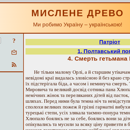
МИСЛЕНЕ ДРЕВО
Ми робимо Україну – українською!
?
Патріот
1. Полтавський по
4. Смерть гетьмана
Не тільки малому Орлі, а й старшим утікачам
невідомі краї видалась зловісною й без краю ст
їх підстерігала біда, а часом і неминуча смерть.
Мировича та великий досвід сотника пана Хлюпа
немічних жінок та переляканих дітей від пасток,
шляхах. Перед ними була темна ніч та невідступн
сполохи великих пожеж й грізні гарматні вибухи
турецькі степи, усіх злякала таємно-понура тем
Хлюпало боялись не за себе, боялись вони за діт
опікувались та мусили за всяку ціну привезти в