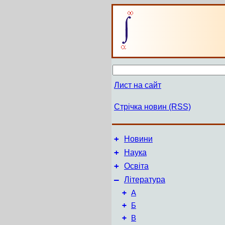
Лист на сайт
Стрічка новин (RSS)
+
Новини
+
Наука
+
Освіта
–
Література
+
А
+
Б
+
В