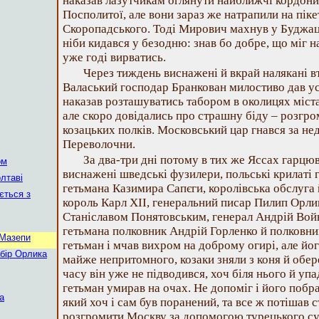
наказав лазутчикам оглянути найближчі кордони
Посполитої, але вони зараз же натрапили на піке
Скоропадського. Тоді Мирович махнув у Буджаць
ніби кидався у безодню: знав бо добре, що міг на
уже годі вирватись.
Через тиждень виснажені й вкрай налякані вт
Валаський господар Бранкован милостиво дав ус
наказав розташуватись табором в околицях міста.
але скоро довідались про страшну біду – розгро
козацьких полків. Московський цар гнався за н
Переволочни.
За два-три дні потому в тих же Яссах гарцюв
ом
виснажені шведські фузилери, польські крилаті 
лтаві
гетьмана Казимира Сапєги, королівська обслуга й
ється з
король Карл XII, генеральний писар Пилип Орлик
Станіславом Понятовським, генерал Андрій Вой
гетьмана полковник Андрій Горленко й полковни
 Мазепи
гетьман і мчав вихром на доброму огирі, але йог
абір Орлика
майже непритомного, козаки зняли з коня й обер
часу він уже не підводився, хоч біля нього й упа
гетьман умирав на очах. Не допоміг і його побр
а
який хоч і сам був поранений, та все ж потішав 
розгромити Москву за допомогою турецького су