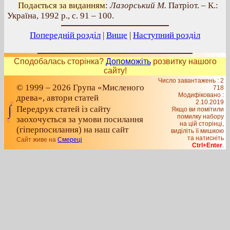
Подається за виданням
:
Лазорський М.
Патріот. – К.:
Україна, 1992 р., с. 91 – 100.
Попередній розділ
|
Вище
|
Наступний розділ
Сподобалась сторінка?
Допоможіть
розвитку нашого
сайту!
Число завантажень : 2
© 1999 – 2026 Група «Мисленого
718
Модифіковано :
древа», автори статей
2.10.2019
Передрук статей із сайту
Якщо ви помітили
помилку набору
заохочується за умови посилання
на цiй сторiнцi,
(гіперпосилання) на наш сайт
видiлiть її мишкою
та натисніть
Сайт живе на
Смереці
Ctrl+Enter
.