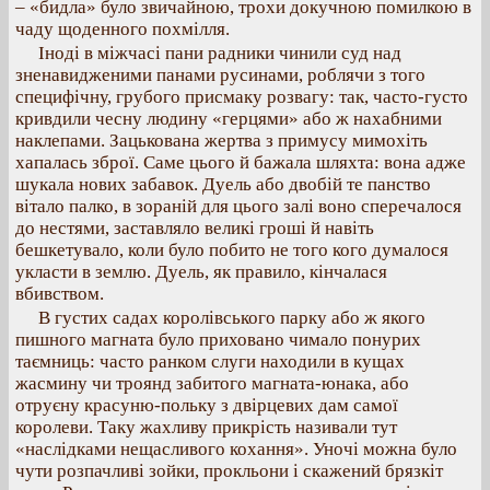
– «бидла» було звичайною, трохи докучною помилкою в
чаду щоденного похмілля.
Іноді в міжчасі пани радники чинили суд над
зненавидженими панами русинами, роблячи з того
специфічну, грубого присмаку розвагу: так, часто-густо
кривдили чесну людину «герцями» або ж нахабними
наклепами. Зацькована жертва з примусу мимохіть
хапалась зброї. Саме цього й бажала шляхта: вона адже
шукала нових забавок. Дуель або двобій те панство
вітало палко, в зораній для цього залі воно сперечалося
до нестями, заставляло великі гроші й навіть
бешкетувало, коли було побито не того кого думалося
укласти в землю. Дуель, як правило, кінчалася
вбивством.
В густих садах королівського парку або ж якого
пишного магната було приховано чимало понурих
таємниць: часто ранком слуги находили в кущах
жасмину чи троянд забитого магната-юнака, або
отруєну красуню-польку з двірцевих дам самої
королеви. Таку жахливу прикрість називали тут
«наслідками нещасливого кохання». Уночі можна було
чути розпачливі зойки, прокльони і скажений брязкіт