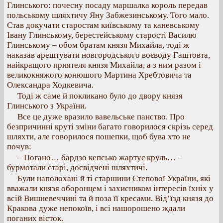
Глинського: почесну посаду маршалка король передав
польському шляхтичу Яну Забжезинському. Того мало.
Став докучати старостам київському та каневському
Івану Глинському, берестейському старості Василю
Глинському – обом братам князя Михайла, тоді ж
наказав арештувати новгородського воєводу Гаштовта,
найкращого приятеля князя Михайла, а з ним разом і
великокняжого конюшого Мартина Хребтовича та
Олександра Ходкевича.
Тоді ж саме й покликано було до двору князя
Глинського з України.
Все це дуже вразило вавельське панство. Про
безпричинні круті зміни багато говорилося скрізь серед
шляхти, але говорилося пошепки, щоб бува хто не
почув:
– Погано… бардзо кепсько жартує круль… –
бурмотали старі, досвідчені шляхтичі.
Були наполохані й ті старшини Степової України, які
вважали князя оборонцем і захисником інтересів їхніх у
всій Вишневеччині та й поза її кресами. Від’їзд князя до
Кракова дуже непокоїв, і всі нашорошено ждали
поганих вісток.