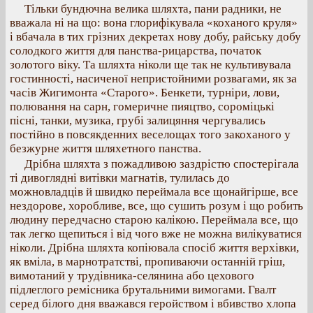
Тільки бундючна велика шляхта, пани радники, не
вважала ні на що: вона глорифікувала «коханого круля»
і вбачала в тих грізних декретах нову добу, райську добу
солодкого життя для панства-рицарства, початок
золотого віку. Та шляхта ніколи ще так не культивувала
гостинності, насиченої непристойними розвагами, як за
часів Жигимонта «Старого». Бенкети, турніри, лови,
полювання на сарн, гомеричне пияцтво, сороміцькі
пісні, танки, музика, грубі залицяння чергувались
постійно в повсякденних веселощах того закоханого у
безжурне життя шляхетного панства.
Дрібна шляхта з пожадливою заздрістю спостерігала
ті дивоглядні витівки магнатів, тулилась до
можновладців й швидко переймала все щонайгірше, все
нездорове, хоробливе, все, що сушить розум і що робить
людину передчасно старою калікою. Переймала все, що
так легко щепиться і від чого вже не можна вилікуватися
ніколи. Дрібна шляхта копіювала спосіб життя верхівки,
як вміла, в марнотратстві, пропиваючи останній гріш,
вимотаний у трудівника-селянина або цехового
підлеглого ремісника брутальними вимогами. Гвалт
серед білого дня вважався геройством і вбивство хлопа