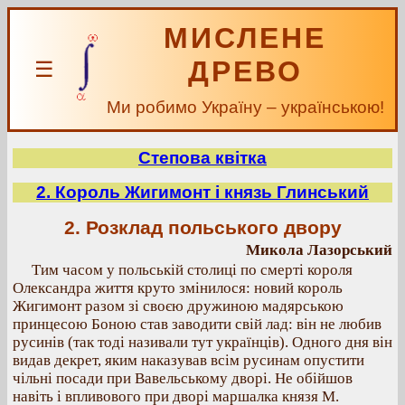
МИСЛЕНЕ
ДРЕВО
☰
Ми робимо Україну – українською!
Степова квітка
2. Король Жигимонт і князь Глинський
2. Розклад польського двору
Микола Лазорський
Тим часом у польській столиці по смерті короля
Олександра життя круто змінилося: новий король
Жигимонт разом зі своєю дружиною мадярською
принцесою Боною став заводити свій лад: він не любив
русинів (так тоді називали тут українців). Одного дня він
видав декрет, яким наказував всім русинам опустити
чільні посади при Вавельському дворі. Не обійшов
навіть і впливового при дворі маршалка князя М.