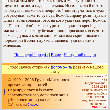
шпаг. Раптом все затихало, хтось ламав куртини і з
глухим стогоном падав на землю. Ніхто ніколи й нікого
не рятував: вважалось непристойним втручатись в чужі
розрахунки: адже то був суд Божий, справу розв’язувала
шпага, вона вбивала того, на кого указував перст Божий.
Панство ні об чім не журилось: щодня з кресів до
магнатського палацу безнастанно підвозилось все, чого
бажала душа, а ковані міцним залізом скрині ніколи не
порожніли й золоті дукачі сипались туди повними
жменями.
Попередній розділ
|
Вище
|
Наступний розділ
Сподобалась сторінка?
Допоможіть
розвитку нашого
сайту!
Число завантажень : 2
© 1999 – 2026 Група «Мисленого
458
Модифіковано :
древа», автори статей
26.08.2019
Передрук статей із сайту
Якщо ви помітили
помилку набору
заохочується за умови посилання
на цiй сторiнцi,
(гіперпосилання) на наш сайт
видiлiть її мишкою
та натисніть
Сайт живе на
Смереці
Ctrl+Enter
.