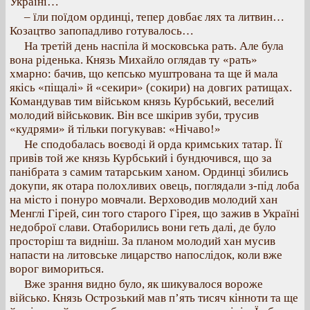
Україні…
– їли поїдом ординці, тепер довбає лях та литвин…
Козацтво запопадливо готувалось…
На третій день наспіла й московська рать. Але була
вона ріденька. Князь Михайло оглядав ту «рать»
хмарно: бачив, що кепсько муштрована та ще й мала
якісь «піщалі» й «секири» (сокири) на довгих ратищах.
Командував тим військом князь Курбський, веселий
молодий військовик. Він все шкірив зуби, трусив
«кудрями» й тільки погукував: «Нічаво!»
Не сподобалась воєводі й орда кримських татар. Її
привів той же князь Курбський і бундючився, що за
панібрата з самим татарським ханом. Ординці збились
докупи, як отара полохливих овець, поглядали з-під лоба
на місто і понуро мовчали. Верховодив молодий хан
Менглі Гірей, син того старого Гірея, що зажив в Україні
недоброї слави. Отаборились вони геть далі, де було
просторіш та видніш. За планом молодий хан мусив
напасти на литовське лицарство напослідок, коли вже
ворог вимориться.
Вже зрання видно було, як шикувалося вороже
військо. Князь Острозький мав п’ять тисяч кінноти та ще