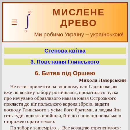
МИСЛЕНЕ
ДРЕВО
☰
Ми робимо Україну – українською!
Степова квітка
3. Повстання Глинського
6. Битва під Оршею
Микола Лазорський
Не встиг прилетіти на вороному пан Гаджієнко, як
вже по всьому табору розійшлась, прокотилась чутка
про нечувано образливого наказа князя Острозького
покласти до ніг польського короля зброю, видати
воєводу Глинського з усіма його братами, а людям йти
геть туди, відкіль прийшли, йти до панів під польською
сторожею орати землю.
По табору зашемріло… Все козацтво стрепенулося: