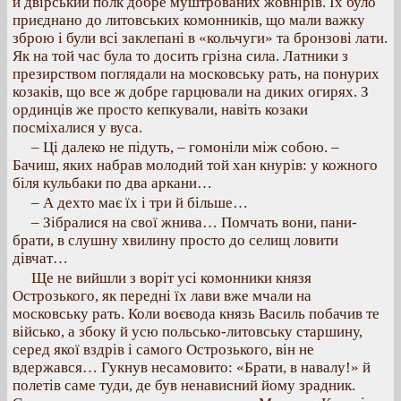
й двірський полк добре муштрованих жовнірів. Їх було
приєднано до литовських комонників, що мали важку
зброю і були всі заклепані в «кольчуги» та бронзові лати.
Як на той час була то досить грізна сила. Латники з
презирством поглядали на московську рать, на понурих
козаків, що все ж добре гарцювали на диких огирях. З
ординців же просто кепкували, навіть козаки
посміхалися у вуса.
– Ці далеко не підуть, – гомоніли між собою. –
Бачиш, яких набрав молодий той хан кнурів: у кожного
біля кульбаки по два аркани…
– А дехто має їх і три й більше…
– Зібралися на свої жнива… Помчать вони, пани-
брати, в слушну хвилину просто до селищ ловити
дівчат…
Ще не вийшли з воріт усі комонники князя
Острозького, як передні їх лави вже мчали на
московську рать. Коли воєвода князь Василь побачив те
військо, а збоку й усю польсько-литовську старшину,
серед якої вздрів і самого Острозького, він не
вдержався… Гукнув несамовито: «Брати, в навалу!» й
полетів саме туди, де був ненависний йому зрадник.