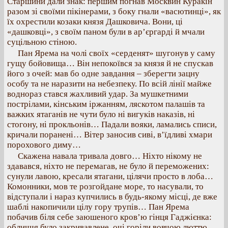
Старшини дали знак: першим погнав Москвин Куракін
разом зі своїми пікінерами, з боку гнали «васютинці», як
їх охрестили козаки князя Дашковича. Вони, ці
«дашковці», з своїм паном були в ар’єргарді й мчали
суцільною стіною.
Пан Ярема на чолі своїх «серденят» шугонув у саму
гущу бойовища… Він непокоївся за князя й не спускав
його з очей: мав бо одне завдання – зберегти зацну
особу та не наразити на небезпеку. По всій лінії майже
воднораз стався жахливий удар. За мушкетними
пострілами, кінським іржанням, ляскотом палашів та
важких ятаганів не чути було ні вигуків наказів, ні
стогону, ні прокльонів… Падали вояки, ламались списи,
кричали поранені… Вітер заносив сиві, в’їдливі хмари
порохового диму…
Скажена навала тривала довго… Ніхто нікому не
здавався, ніхто не перемагав, не було й переможених:
сунули лавою, кресали ятагани, цілячи просто в лоба…
Комонники, мов те розгойдане море, то насували, то
відступали і нараз купчились в будь-якому місці, де вже
шаблі накопичили цілу гору трупів… Пан Ярема
побачив біля себе заюшеного кров’ю гінця Гаджієнка:
обличчя було закривавлене, очі горіли вовчою люттю…