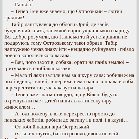
– Ганьба!
– Тепер і ми вже знаємо, що Острозький – лютий
зрадник!
Табір лаштувався до облоги Орші, де засів
бундючний князь, запеклий ворог українського народу.
Всі добре розуміли, що Глинські та й усі старшини не
подарують тому Острозькому такої образи. Табір
напружено чекав знаку йти «нещадно руйнувати» гніздо
нового королівського васала.
– Бач, чого захотів, собака: орати на панів землю! –
іритувались найбільш козаки.
– Мало ті ляхи залили нам за шкуру сала: робили ж на
них і вдень, і вночі, тепер вже нема нашого права й лоба
перехрестити так, як наказує наша віра…
– Тепер вже знаємо твердо, що у Вільні будуть
охрещувати нас і дітей наших в латинську віру
живосилом…
– А тоді поженуть вже перехрестів просто до
панських лабетів, робити до загину і в полі, і в клуні…
– От тобі й нашої віри Острозький!
– їх, таких єзуїтів, багато розплодилося по всій