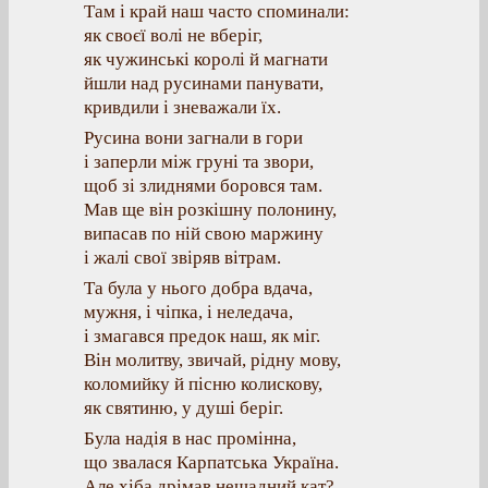
Там і край наш часто споминали:
як своєї волі не вберіг,
як чужинські королі й магнати
йшли над русинами панувати,
кривдили і зневажали їх.
Русина вони загнали в гори
і заперли між груні та звори,
щоб зі злиднями боровся там.
Мав ще він розкішну полонину,
випасав по ній свою маржину
і жалі свої звіряв вітрам.
Та була у нього добра вдача,
мужня, і чіпка, і неледача,
і змагався предок наш, як міг.
Він молитву, звичай, рідну мову,
коломийку й пісню колискову,
як святиню, у душі беріг.
Була надія в нас промінна,
що звалася Карпатська Україна.
Але хіба дрімав нещадний кат?