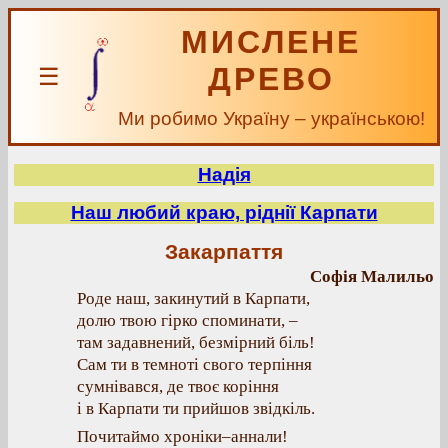
МИСЛЕНЕ
ДРЕВО
☰
Ми робимо Україну – українською!
Надія
Наш любий краю, ріднії Карпати
Закарпаття
Софія Малильо
Роде наш, закинутий в Карпати,
долю твою гірко споминати, –
там задавнений, безмірний біль!
Сам ти в темноті свого терпіння
сумнівався, де твоє коріння
і в Карпати ти прийшов звідкіль.
Почитаймо хроніки–аннали!