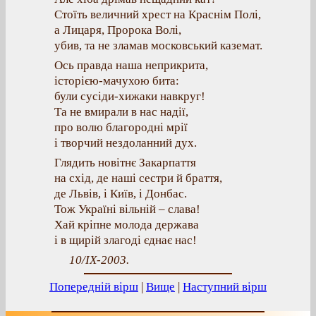
Стоїть величний хрест на Краснім Полі,
а Лицаря, Пророка Волі,
убив, та не зламав московський каземат.
Ось правда наша неприкрита,
історією-мачухою бита:
були сусіди-хижаки навкруг!
Та не вмирали в нас надії,
про волю благородні мрії
і творчий нездоланний дух.
Глядить новітнє Закарпаття
на схід, де наші сестри й браття,
де Львів, і Київ, і Донбас.
Тож Україні вільній – слава!
Хай кріпне молода держава
і в щирій злагоді єднає нас!
10/IX-2003.
Попередній вірш
|
Вище
|
Наступний вірш