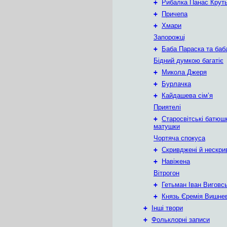
+
Рибалка Панас Крут
+
Причепа
+
Хмари
Запорожці
+
Баба Параска та баб
Бідний думкою багатіє
+
Микола Джеря
+
Бурлачка
+
Кайдашева сім’я
Приятелі
+
Старосвітські батюш
матушки
Чортяча спокуса
+
Скривджені й нескри
+
Навіжена
Вітрогон
+
Гетьман Іван Виговс
+
Князь Єремія Вишне
+
Інші твори
+
Фольклорні записи