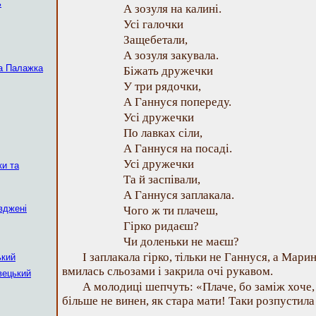
ь
А зозуля на калині.
Усі галочки
Защебетали,
А зозуля закувала.
а Палажка
Біжать дружечки
У три рядочки,
А Ганнуся попереду.
Усі дружечки
По лавках сіли,
А Ганнуся на посаді.
Усі дружечки
ки та
Та й заспівали,
А Ганнуся заплакала.
вджені
Чого ж ти плачеш,
Гірко ридаєш?
Чи доленьки не маєш?
І заплакала гірко, тільки не Ганнуся, а Марина
ький
вмилась сльозами і закрила очі рукавом.
вецький
А молодиці шепчуть: «Плаче, бо заміж хоче, 
більше не винен, як стара мати! Таки розпустил