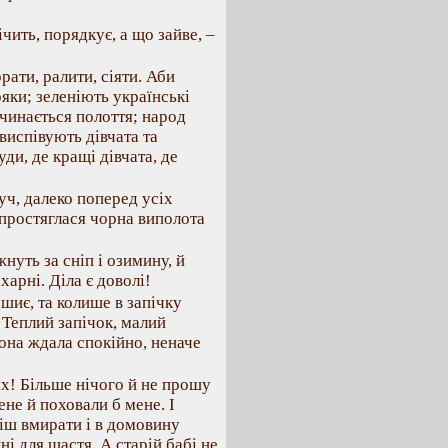
ічить, порядкує, а що зайве, –
рати, ралити, сіяти. Аби
ряки; зеленіють українські
очинається полоття; народ
виспівують дівчата та
ди, де кращі дівчата, де
уч, далеко поперед усіх
 простяглася чорна виполота
нуть за сніп і озимину, й
харні. Діла є доволі!
 шиє, та колише в запічку
 Теплий запічок, малий
вона ждала спокійно, неначе
ях! Більше нічого й не прошу
ене й поховали б мене. І
ліш вмирати і в домовину
ні для щастя. А старій бабі не