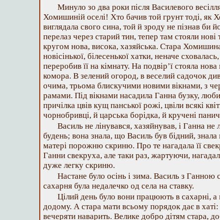
Минуло зо два роки після Василевого весілля,
Хомишиній оселі! Хто бачив той грунт тоді, як Х
виглядала свого сина, той й зроду не пізнав би й
перелаз через старий тин, тепер там стояли нові
кругом нова, висока, хазяйська. Стара Хомишин
новісінької, білесенької хатки, неначе сховалас
переробив її на кімнату. На подвір’ї стояла нова
комора. В зелений огород, в веселий садочок див
очима, трьома блискучими новими вікнами, з ч
рамами. Під вікнами насадила Ганна бузку, любист
причілка цвів кущ панської рожі, цвіли всякі квіт
чорнобривці, й царська борідка, й кручені панич
Василь не лінувався, хазяйнував, і Ганна не
будень; вона знала, що Василь був бідний, знала
матері порожню скриню. Про те нагадала її свек
Ганни свекруха, але таки раз, жартуючи, нагада
дуже легку скриню.
Настане було осінь і зима. Василь з Ганною 
сахарня була недалечко од села на ставку.
Цілий день було вони працюють в сахарні, а 
додому. А стара мати всьому порядок дає в хаті: 
вечеряти наварить. Велике добро дітям стара, до