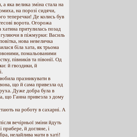
 а яка велика зміна стала на
омиха, на порозі сидячи,
ого теперечки! Де колись був
 тесові ворота. Огорожа
а хатина притулилась позад
ь, гуляючи в піжмурки: Василь
 повітка, нова невеличка
илася біла хата, як трьома
ервоними, помальованими
ку, півників та півонії. Од
ки: й гвоздики, й
і.
 любила празникувати в
 вона, що й сама привезла од
руха. Дуже добра була в
ла, що Ганна привезла з дому
стають на роботу в сахарні. А
після вечірньої зміни йдуть
і прибере, й догляне, і
бра, нелайлива мати в хаті!