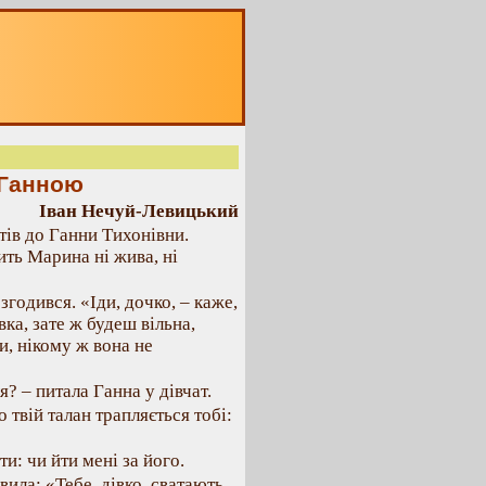
 Ганною
Іван Нечуй-Левицький
тів до Ганни Тихонівни.
ить Марина ні жива, ні
згодився. «Іди, дочко, – каже,
ка, зате ж будеш вільна,
и, нікому ж вона не
я? – питала Ганна у дівчат.
о твій талан трапляється тобі:
и: чи йти мені за його.
ила: «Тебе, дівко, сватають,