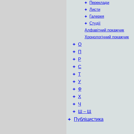
+
Переклади
+
Листи
+
Галерея
+
Студії
Алфавітний покажчик
Хронологічний покажчик
+
О
+
П
+
Р
+
С
+
Т
+
У
+
Ф
+
Х
+
Ч
+
Ш – Щ
+
Публіцистика