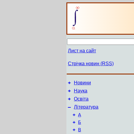
Лист на сайт
Стрічка новин (RSS)
+
Новини
+
Наука
+
Освіта
–
Література
+
А
+
Б
+
В