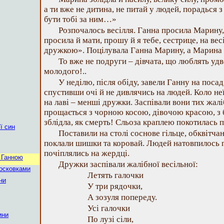
а ти вже не дитина, не питай у людей, порадься з
бути тобі за ним…»
Розпочалось весілля. Ганна просила Марину,
просила й мати, прошу й я тебе, сестрице, на ве
дружкою». Поцілувала Ганна Марину, а Марина 
То вже не подруги – дівчата, що люблять уд
молодого!..
У неділю, після обіду, завели Ганну на посад
спустивши очі й не дивлячись на людей. Коло не
на лаві – менші дружки. Заспівали вони тих жалі
прощається з чорною косою, дівочою красою, з 
зблідла, як смерть! Сльоза краплею покотилась по
ї син
Поставили на столі соснове гільце, обквітча
поклали шишки та коровай. Людей натовпилось п
почіплялись на жердці.
 Ганною
Дружки заспівали жалібної весільної:
московками
Летять галочки
ни
У три рядочки,
А зозуля попереду.
Усі галочки
ини
По лузі сіли,