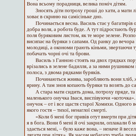
Вона всьому порадниця, велика поміч дітям.
Зносять діти потроху гроші до хати, а мати л
ховає в скриню на самісіньке дно.
Починається весна. Василь стає у багатирів о
добра воля, а робота буде. А тут підростають бу
поля буряковим листом, як те море зелене. Розп
висипає на буряки з сапами. Од ранку до вечора 
молодиці, а окономи грають кіньми, звертаючи ту
побачать чорні очі та брови.
Василь з Ганною стоять на двох грядках пор
врізались в зелене бадилля, а за ними рушником
полоса, з двома рядками буряків.
Починаються жнива, заробляють вони хліб, ж
ярину. А там знов копають буряки та возять до са
А стара мати сидить дома, потроху пряде, та
маленького онучка Івася, виспівуючи «коточка».
онучок – от і все щастя старої Хомихи. Одного 
якого гостя – тихої, ненаглої смерті.
«Коли б мені бог привів отут вмерти при діт
я в бога. Вони б мені й очі закрили, оплакали б м
здається мені, – було каже вона, – неначе й весе
лягати при дітях». Як часом небагато треба люди