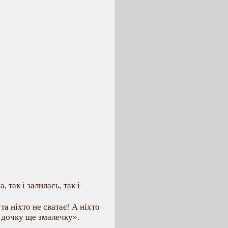
, так і залилась, так і
та ніхто не сватає! А ніхто
а дочку ще змалечку».