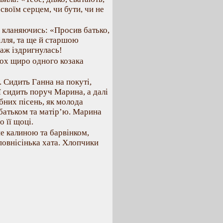
 своїм серцем, чи бути, чи не
 кланяючись: «Просив батько,
сілля, та ще й старшою
аж іздригнулась!
вох щиро одного козака
. Сидить Ганна на покуті,
ї сидить поруч Марина, а далі
бних пісень, як молода
батьком та матір’ю. Марина
 її щоці.
не калиною та барвінком,
овнісінька хата. Хлопчики