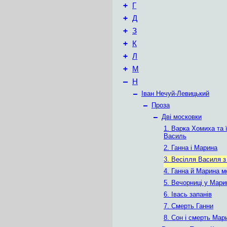
+
Г
+
Д
+
З
+
К
+
Л
+
М
–
Н
–
Іван Нечуй-Левицький
–
Проза
–
Дві московки
1. Варка Хомиха та ї
Василь
2. Ганна і Марина
3. Весілля Василя з
4. Ганна й Марина 
5. Вечорниці у Мари
6. Івась запанів
7. Смерть Ганни
8. Сон і смерть Мар