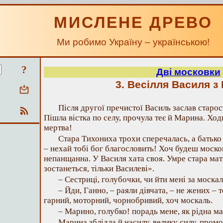
МИСЛЕНЕ ДРЕВО
Ми робимо Україну – українською!
?
Дві московки
3. Весілля Василя з
Після другої пречистої Василь заслав старос
Пішла вістка по селу, прочула теє й Марина. Ход
мертва!
Стара Тихониха трохи сперечалась, а батько 
– нехай тобі бог благословить! Хоч будеш москов
непанщанна. У Василя хата своя. Умре стара мат
зостанеться, тільки Василеві».
– Сестриці, голубочки, чи йти мені за москал
– Йди, Ганно, – раяли дівчата, – не жених – т
гарний, моторний, чорнобривий, хоч москаль.
– Марино, голубко! порадь мене, як рідна мат
Марина зблідла й насилу, велику силу, промов